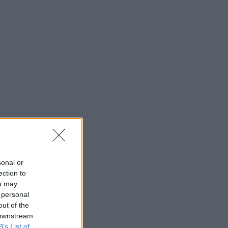
onna
ää.
sonal or
ection to
ou may
 personal
out of the
 downstream
B’s List of