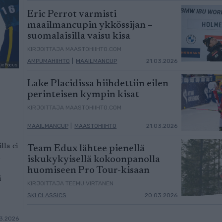
Eric Perrot varmisti
maailmancupin ykkössijan –
suomalaisilla vaisu kisa
KIRJOITTAJA MAASTOHIIHTO.COM
AMPUMAHIIHTO
|
MAAILMANCUP
21.03.2026
dicFocus
Lake Placidissa hiihdettiin eilen
perinteisen kympin kisat
KIRJOITTAJA MAASTOHIIHTO.COM
MAAILMANCUP
|
MAASTOHIIHTO
21.03.2026
lla ei
Team Edux lähtee pienellä
a
iskukykyisellä kokoonpanolla
huomiseen Pro Tour-kisaan
i
KIRJOITTAJA TEEMU VIRTANEN
SKI CLASSICS
20.03.2026
3.2026