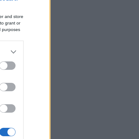
er and store
erican
to grant or
koille
ed purposes
tä kohti
en
iikon
oisen
viosuutta.
usu 45
ä ”ilkeitä
ersen,