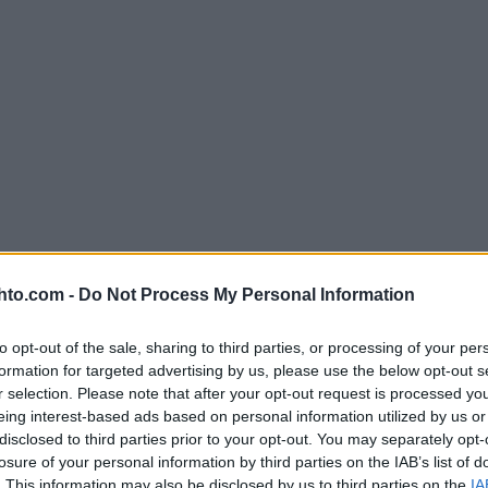
hto.com -
Do Not Process My Personal Information
jestyksessään 39. American Birkebeiner. Tänä vu
ken kaikkiaan eri matkoille starttaa 9600 hiihtäj
to opt-out of the sale, sharing to third parties, or processing of your per
formation for targeted advertising by us, please use the below opt-out s
r selection. Please note that after your opt-out request is processed y
eing interest-based ads based on personal information utilized by us or
disclosed to third parties prior to your opt-out. You may separately opt-
losure of your personal information by third parties on the IAB’s list of
. This information may also be disclosed by us to third parties on the
IA