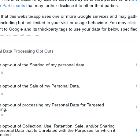
Participants
that may further disclose it to other third parties.
 that this website/app uses one or more Google services and may gath
utsen
Tänään hiihdetään järjestyksessään 39. Am
including but not limited to your visit or usage behaviour. You may click 
rännyt ennätysosanoton kaiken kaikkiaan eri mat
 to Google and its third-party tags to use your data for below specifi
pahtuu Telemarkin hiihtokeskuksesta suunnaten sii
ogle consent section.
kilpailun maali. Järjestäjät ovat tehneet töitä latuj
issa mahdollisissa olosuhteissa. Viimeisen kolmen v
l Data Processing Opt Outs
ä usean koneen ja miehen voimin.
o opt-out of the Sharing of my personal data.
ujen leveys on keskimäärin 15 metriä. Reitti on melk
In
 lukuun ottamatta lähtöä ja lopussa hiihdettävää jär
o opt-out of the Sale of my Personal Data.
rmaankin taas olemaan reitin viimeinen isompi no
In
Hilliksi ja tänäkin vuonna siellä tulee olemaan näit
to opt-out of processing my Personal Data for Targeted
ing.
In
 olemaan viime vuoden voittaja Tore Martin Gund
ä maailman cup sirkuksesta birkebeineria varten
o opt-out of Collection, Use, Retention, Sale, and/or Sharing
ersonal Data that Is Unrelated with the Purposes for which it
jät.
lected.