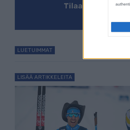
Tilaa uutiskirje
authenti
LUETUIMMAT
LISÄÄ ARTIKKELEITA