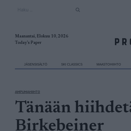
Siirry
Haku:
sisältöön
Maanantai, Elokuu 10, 2026
Today's Paper
JÄSENSISÄLTÖ
SKI CLASSICS
MAASTOHIIHTO
AMPUMAHIIHTO
Tänään hiihde
Birkebeiner