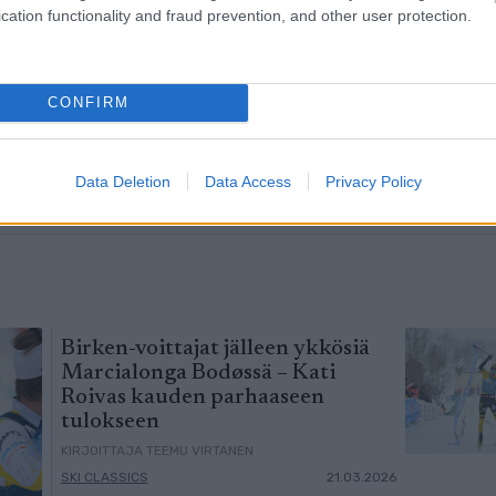
emme
cation functionality and fraud prevention, and other user protection.
CONFIRM
Data Deletion
Data Access
Privacy Policy
Birken-voittajat jälleen ykkösiä
Marcialonga Bodøssä – Kati
Roivas kauden parhaaseen
tulokseen
KIRJOITTAJA TEEMU VIRTANEN
SKI CLASSICS
21.03.2026