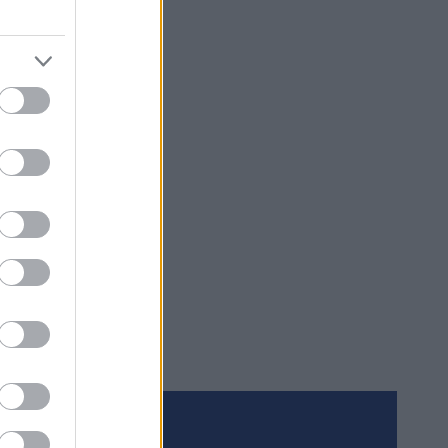
 ottivat
reria.
an kisan