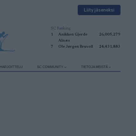
Liity jäseneksi
SC Ranking
1
Anikken Gjerde
26,005,279
Alnæs
7
Ole Jørgen Bruvoll
24,431,883
HARJOITTELU
SC COMMUNITY
TIETOJA MEISTÄ