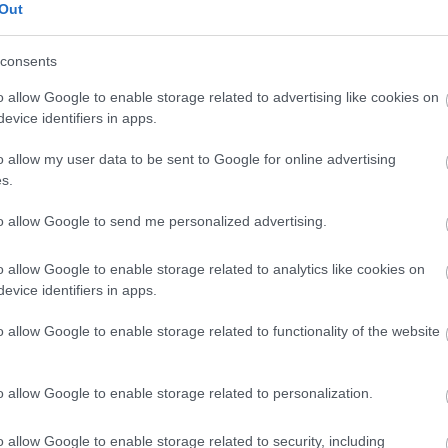
Out
 Birkebeinerin Elite Sprint, jossa Elitti hiihtäjät
consents
ssa voiton Saavutti Venäjän Dimitri Ozerskiy ennen
utsen oli kisassa kolmas ennen Sveitsin Philip Fur
o allow Google to enable storage related to advertising like cookies on
evice identifiers in apps.
n tyylin Lähtö on suomen aikaa kello 16:00 ja vapa
o allow my user data to be sent to Google for online advertising
s.
to allow Google to send me personalized advertising.
o allow Google to enable storage related to analytics like cookies on
evice identifiers in apps.
o allow Google to enable storage related to functionality of the website
o allow Google to enable storage related to personalization.
o allow Google to enable storage related to security, including