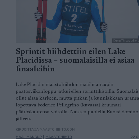
Kuva: Thibaut/Nor
Sprintit hiihdettiin eilen Lake
Placidissa – suomalaisilla ei asiaa
finaaleihin
Lake Placidin maastohiihdon maailmancupin
päätösviikonloppu jatkui eilen sprinttikisoilla. Suomalaisi
ollut aisaa kärkeen, mutta pitkän ja kunniakkaan urans
lopettava Federico Pellegrino (kuvassa) kruunasi
päätöskautensa voitolla. Naisten puolella Ruotsi domino
jälleen.
KIRJOITTAJA MAASTOHIIHTO.COM
MAAILMANCUP
|
MAASTOHIIHTO
22.0