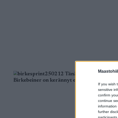
Maastohii
Tänään hiihdetään jär
Birkebeiner on kerännyt ennätysosanoton kai
If you wish 
sensitive in
confirm you
continue se
information 
further disc
participants