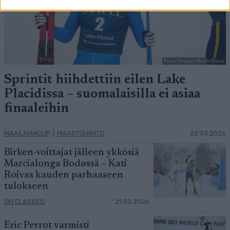
Kuva: Thibaut/NordicFocus
Sprintit hiihdettiin eilen Lake
Placidissa – suomalaisilla ei asiaa
finaaleihin
MAAILMANCUP
|
MAASTOHIIHTO
22.03.2026
Birken-voittajat jälleen ykkösiä
Marcialonga Bodøssä – Kati
Roivas kauden parhaaseen
tulokseen
SKI CLASSICS
21.03.2026
Eric Perrot varmisti