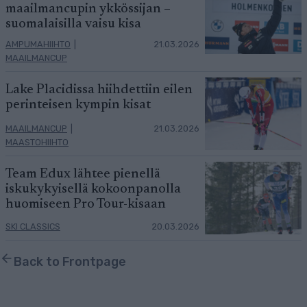
maailmancupin ykkössijan –
suomalaisilla vaisu kisa
AMPUMAHIIHTO
|
21.03.2026
MAAILMANCUP
Lake Placidissa hiihdettiin eilen
perinteisen kympin kisat
MAAILMANCUP
|
21.03.2026
MAASTOHIIHTO
Team Edux lähtee pienellä
iskukykyisellä kokoonpanolla
huomiseen Pro Tour-kisaan
SKI CLASSICS
20.03.2026
Back to Frontpage