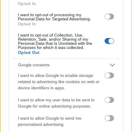
– Luvut yläpuolella osoittavat, että Swix Ski
Opted In
Classics on jatkanut suosionsa kasvattamista ja
I want to opt-out of processing my
tulemme jatkamaan kovaa työtä päästäksemme
Personal Data for Targeted Advertising.
yhdeksi suureksi kansainväliseksi TV-
Opted In
tuotannoksi ja –tuotteeksi urheilussa, eikä
I want to opt-out of Collection, Use,
ainoastaan muihin jokavuotisiin
Retention, Sale, and/or Sharing of my
Personal Data that Is Unrelated with the
talviurheilutapahtumiin verrattuna, Ski
Purposes for which it was collected.
Classicsin toimitusjohtaja David Nilsson sanoo.
Opted Out
Google consents
>> Lue lisää Swix Ski Classicsista
I want to allow Google to enable storage
related to advertising like cookies on web or
– Swix Ski Classicsin lehdistötiedote
device identifiers in apps.
I want to allow my user data to be sent to
Google for online advertising purposes.
I want to allow Google to send me
Tilaa uutiskirjeemme
personalized advertising.