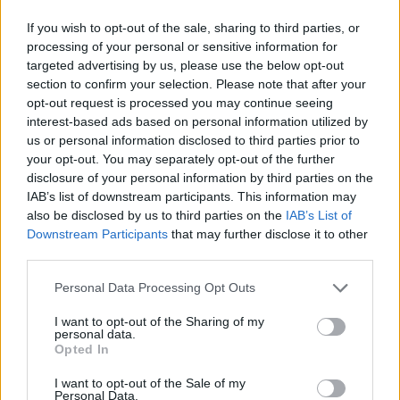
kaudella 2013 olivat Ruotsi, Norja ja Tshekki,
joissa jokaisessa oli 15-25 % osuus kaikista
If you wish to opt-out of the sale, sharing to third parties, or
katsojista kilpailua kohden.
processing of your personal or sensitive information for
targeted advertising by us, please use the below opt-out
section to confirm your selection. Please note that after your
Tapahtuman nettisivuliikenne kasvoi lähes
opt-out request is processed you may continue seeing
tuplasti edelliskauteen verrattuna, 460 000
interest-based ads based on personal information utilized by
sivunäyttöä, ja Live Centerin tilastot näyttävät,
us or personal information disclosed to third parties prior to
että kilpailuja seurataan sekä livenä että
your opt-out. You may separately opt-out of the further
disclosure of your personal information by third parties on the
arkistosta, ei ainoastaan Euroopassa, vaan myös
IAB’s list of downstream participants. This information may
maissa, kuten USA, Kanada, Brasilia ja Meksiko.
also be disclosed by us to third parties on the
IAB’s List of
Downstream Participants
that may further disclose it to other
Mitä tapahtumien osallistujiin ja yleisöön tulee,
third parties.
niin itse kilpailuissa on ollut yli 50 000
Please note that this website/app uses one or more Google
Personal Data Processing Opt Outs
hiihtäjää, niin huippuhiihtäjiä 32 eri tallissa
services and may gather and store information including but
kuin lajin harrastajiakin. Ja reittien varrella on
not limited to your visit or usage behaviour. You may click to
I want to opt-out of the Sharing of my
personal data.
ollut yli 200 000 katsojaa paikan päällä
grant or deny consent to Google and its third-party tags to
Opted In
kannustamassa hiihtäjiä.
use your data for below specified purposes in below Google
consent section.
I want to opt-out of the Sale of my
Personal Data.