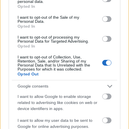
personal data.
grant or deny consent to Google and its third-party tags to
Opted In
use your data for below specified purposes in below Google
consent section.
I want to opt-out of the Sale of my
Personal Data.
Opted In
I want to opt-out of processing my
Personal Data for Targeted Advertising.
Opted In
I want to opt-out of Collection, Use,
Retention, Sale, and/or Sharing of my
Tilaa uutiskirjeemme
Personal Data that Is Unrelated with the
Purposes for which it was collected.
Opted Out
Google consents
Tilaa
I want to allow Google to enable storage
related to advertising like cookies on web or
device identifiers in apps.
I want to allow my user data to be sent to
Google for online advertising purposes.