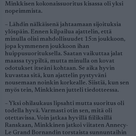
Minkkisen kokonaissuoritus kisassa oli yksi
nopeimmista.
– Lähdin nälkäisenä jahtaamaan sijoituksia
ylöspäin. Ennen kilpailua ajattelin, että
minulla olisi mahdollisuudet 15:n joukkoon,
jopa kymmenen joukkoon ihan
huippusuorituksella. Saatan vaikuttaa jalat
maassa tyypiltä, mutta minulla on kovat
odotukset itseäni kohtaan. Se aika hyvin
kuvastaa sitä, kun ajattelin pystyväni
nousemaan noinkin korkealle. Siistiä, kun sen
myös tein, Minkkinen jutteli tiedotteessa.
– Yksi ohilaukaus lipsahti mutta suoritus oli
todella hyvä. Varmasti otin sen, mitä oli
otettavissa. Voin jatkaa hyvillä fiiliksillä
Ranskaan, Minkkinen jatkoi viitaten Annecy-
Le Grand Bornandin torstaista sunnuntaihin