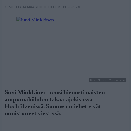
• 14.12.2025
KIRJOITTAJA MAASTOHIIHTO.COM
Kuva: Manzoni/NordicFocus
Suvi Minkkinen nousi hienosti naisten
ampumahiihdon takaa-ajokisassa
Hochfilzenissä. Suomen miehet eivät
onnistuneet viestissä.