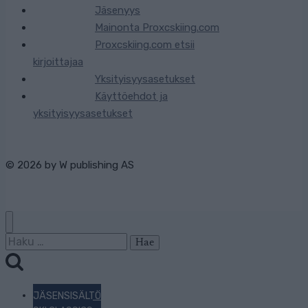
Jäsenyys
Mainonta Proxcskiing.com
Proxcskiing.com etsii
kirjoittajaa
Yksityisyysasetukset
Käyttöehdot ja
yksityisyysasetukset
© 2026 by
W publishing AS
Haku:
JÄSENSISÄLTÖ