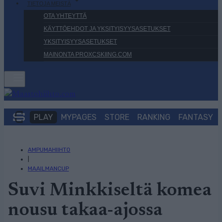
TIETOJA MEISTÄ
OTA YHTEYTTÄ
KÄYTTÖEHDOT JA YKSITYISYYSASETUKSET
YKSITYISYYSASETUKSET
MAINONTA PROXCSKIING.COM
PLAY
MYPAGES
STORE
RANKING
FANTASY
AMPUMAHIIHTO
|
MAAILMANCUP
Suvi Minkkiseltä komea
nousu takaa-ajossa