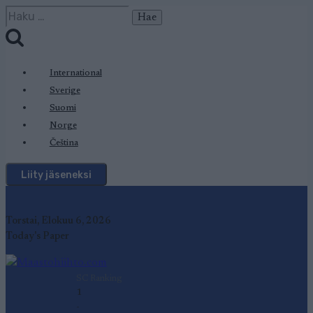
Siirry
Haku:
sisältöön
International
Sverige
Suomi
Norge
Čeština
Liity jäseneksi
Torstai, Elokuu 6, 2026
Today's Paper
SC Ranking
1
-