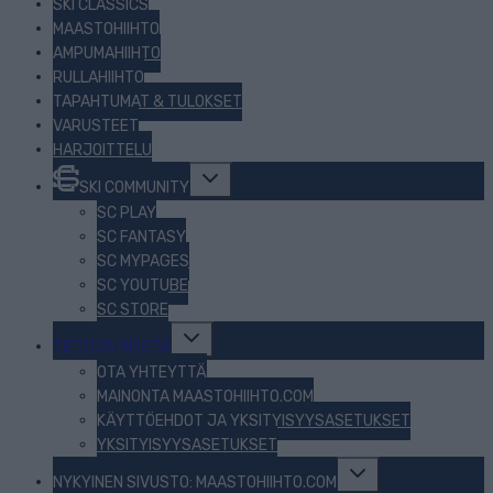
SKI CLASSICS
MAASTOHIIHTO
AMPUMAHIIHTO
RULLAHIIHTO
TAPAHTUMAT & TULOKSET
VARUSTEET
HARJOITTELU
Toggle
SKI COMMUNITY
child
menu
SC PLAY
SC FANTASY
SC MYPAGES
SC YOUTUBE
SC STORE
Toggle
TIETOJA MEISTÄ
child
menu
OTA YHTEYTTÄ
MAINONTA MAASTOHIIHTO.COM
KÄYTTÖEHDOT JA YKSITYISYYSASETUKSET
YKSITYISYYSASETUKSET
Toggle
NYKYINEN SIVUSTO: MAASTOHIIHTO.COM
child