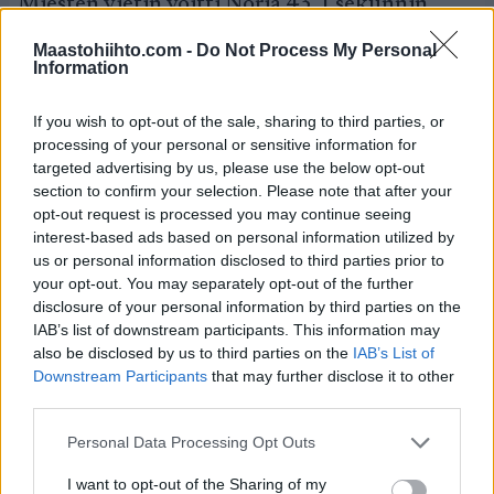
Miesten vietin voitti Norja 43,1 sekunnin
erolla Ranskaan. Ruotsi oli kolmas.
Maastohiihto.com -
Do Not Process My Personal
Information
Teksti: Janne Lehikoinen (STT Urheilu)/Teemu
Virtanen
If you wish to opt-out of the sale, sharing to third parties, or
processing of your personal or sensitive information for
targeted advertising by us, please use the below opt-out
section to confirm your selection. Please note that after your
opt-out request is processed you may continue seeing
interest-based ads based on personal information utilized by
us or personal information disclosed to third parties prior to
your opt-out. You may separately opt-out of the further
disclosure of your personal information by third parties on the
IAB’s list of downstream participants. This information may
also be disclosed by us to third parties on the
IAB’s List of
Downstream Participants
that may further disclose it to other
third parties.
Please note that this website/app uses one or more Google
Personal Data Processing Opt Outs
services and may gather and store information including but
not limited to your visit or usage behaviour. You may click to
I want to opt-out of the Sharing of my