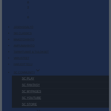
0
2
-
0
JÄSENSISÄLTÖ
SKI CLASSICS
MAASTOHIIHTO
AMPUMAHIIHTO
TAPAHTUMAT & TULOKSET
VARUSTEET
HARJOITTELU
SC COMMUNITY
SC PLAY
SC FANTASY
SC MYPAGES
SC YOUTUBE
SC STORE