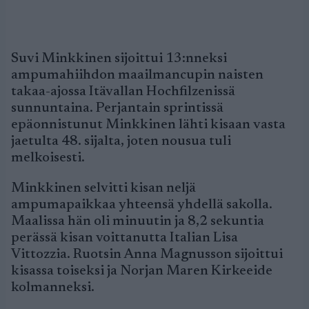
Suvi Minkkinen sijoittui 13:nneksi
ampumahiihdon maailmancupin naisten
takaa-ajossa Itävallan Hochfilzenissä
sunnuntaina. Perjantain sprintissä
epäonnistunut Minkkinen lähti kisaan vasta
jaetulta 48. sijalta, joten nousua tuli
melkoisesti.
Minkkinen selvitti kisan neljä
ampumapaikkaa yhteensä yhdellä sakolla.
Maalissa hän oli minuutin ja 8,2 sekuntia
perässä kisan voittanutta Italian Lisa
Vittozzia. Ruotsin Anna Magnusson sijoittui
kisassa toiseksi ja Norjan Maren Kirkeeide
kolmanneksi.