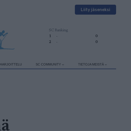
Liity jäseneksi
SC Ranking
1
-
0
2
-
0
HARJOITTELU
SC COMMUNITY
TIETOJA MEISTÄ
nä