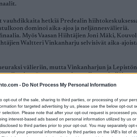
naalit.
vat vauhdikkaita hetkiä Predealin hiihtokeskuksess
ulkoon dominoi aika-ajoa ja neljännesvälieriä.
finaalia. Myös Vaasan Hiihtäjien Joni Mäki, Kouvo
täjien Waltteri Vinkanharju selvisivät aika-ajoist
seuraksi välieriin, mutta Vinkanharjun ja Lepistön
ta viimeisessä nousussa takaa tullut sveitsiläinen y
oin molempien sukset takertuivat toisiinsa ja ku
hto.com -
Do Not Process My Personal Information
to opt-out of the sale, sharing to third parties, or processing of your per
formation for targeted advertising by us, please use the below opt-out s
aasti ja johti eräänsä puolimatkassa. Pieni horjah
r selection. Please note that after your opt-out request is processed y
 kuitenkin johtopaikan ja norjalainen pääsi kuitt
eing interest-based ads based on personal information utilized by us or
disclosed to third parties prior to your opt-out. You may separately opt-
losure of your personal information by third parties on the IAB’s list of