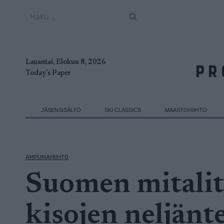
Siirry
Haku:
sisältöön
Lauantai, Elokuu 8, 2026
Today's Paper
JÄSENSISÄLTÖ
SKI CLASSICS
MAASTOHIIHTO
AMPUMAHIIHTO
Suomen mitalit
kisojen neljänt