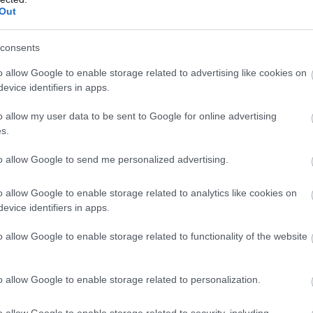
Out
consents
n Emilia Myllykoski raivasi tiensä B-finaaliin, j
iihtoseuran Jasmi Joensuu putosi välieristä ja fina
o allow Google to enable storage related to advertising like cookies on
evice identifiers in apps.
Pöytyän UrheilijoidenJohanna Matintalo hiihti
allin vauhti ei tällä kertaa riittänyt aika-ajoista
o allow my user data to be sent to Google for online advertising
s.
toria Carl.
to allow Google to send me personalized advertising.
a
o allow Google to enable storage related to analytics like cookies on
evice identifiers in apps.
käytiin myös sprinttikilpailut. Cheile Gradistein
o allow Google to enable storage related to functionality of the website
ojat 7,5 kilometriä. Tyttöjen kilpailussa Ahveniston
ssika Rolig hiihtivät vauhdikkaasti lähes tasataht
selvästi edellisestä startista. Kummallekin mer
o allow Google to enable storage related to personalization.
öjä erotti vain 4 sekunnin marginaali. Rolig oli tul
o allow Google to enable storage related to security, including