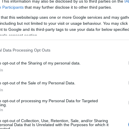
in, sen verran helposti se tuli, Vuorinen kertoi.
. This information may also be disclosed by us to third parties on the
IA
Participants
that may further disclose it to other third parties.
aliin saakka, mutta selviytyi B-finaaliin jossa otti
 that this website/app uses one or more Google services and may gath
including but not limited to your visit or usage behaviour. You may click 
emänneksi.
 to Google and its third-party tags to use your data for below specifi
ogle consent section.
lla tasatyönnöllään ja hyökkäsi kärkeen. 1,3 kilom
la hän oli kolmantena, ja pystyi säilyttämään paik
l Data Processing Opt Outs
ksel Rosenvinge ja hopea meni niinikään Norjaan E
o opt-out of the Sharing of my personal data.
In
tta pystyin silti puristamaan. Yläkanttiinhan täm
o opt-out of the Sale of my Personal Data.
 ruuhkaan nousun alussa ja keskellä ja norjalaiset 
In
an nousun lopussa. Hieno fiilis joka tapauksessa, 
to opt-out of processing my Personal Data for Targeted
ing.
In
ovin EYOF-kisoissa. Mitalit jaettiin kilpailupäiv
o opt-out of Collection, Use, Retention, Sale, and/or Sharing
iihtokeskuksen aukiolla suuren yleisömeren hurra
ersonal Data that Is Unrelated with the Purposes for which it
lected.