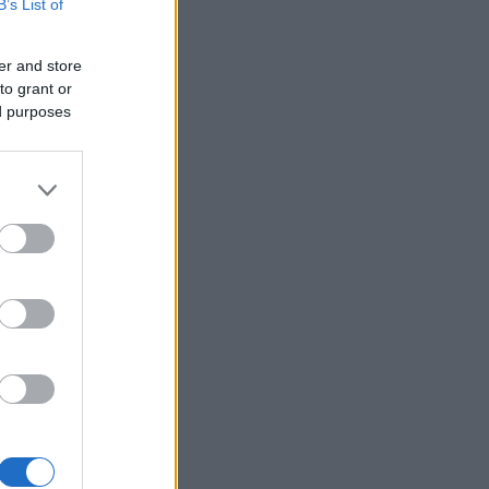
B’s List of
näyttävän
er and store
to grant or
ed purposes
etrin
kansa
irik
ä meni,
pääsivät
iloitsi
än iltana
tessa.