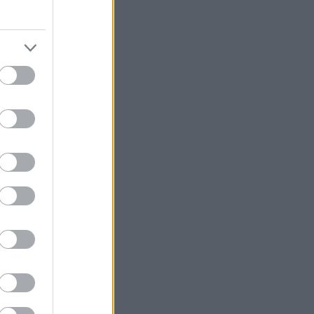
onka hän
aleista
 jatkoon.
iin ja
kittiin
oksissa