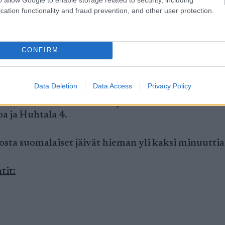
cation functionality and fraud prevention, and other user protection.
n. Nousujohteinen kisa. Ohilaukaukset tietysti har
avauskisan katastrofiammunnan jälkeen sain koottu
CONFIRM
t Puolan Kinga Mitoraj.
Data Deletion
Data Access
Privacy Policy
o Loukkaanhuhta oli 47:s ja Oulun Hiihtoseuran
a ja Huhtala 4.
josta suomalaiset jäivät hieman yli kaksi minuuttia
tit: