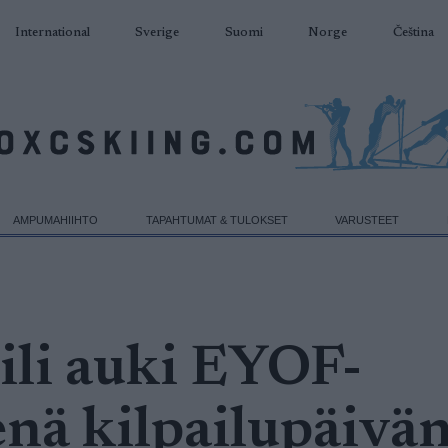
International
Sverige
Suomi
Norge
Čeština
AMPUMAHIIHTO
TAPAHTUMAT & TULOKSET
VARUSTEET
ili auki EYOF-
enä kilpailupäivä