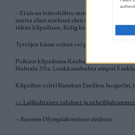
authenti
– Ei aivan loistohiihto mutta hyvä kuitenki
mutta siinä mielessä olen tyytyväinen että 
tähän kilpailuun, Rolig kommentoi.
Tyttöjen kisan voiton vei puhtaasti ampunu
Poikien kilpailussa Kauhajoen Karhun Mikk
Huhtala 35:s. Loukkaanhuhta ampui 5 sakko
Kilpailun voitti Ranskan Emilien Jacquelin, 
>> Lajikohtaiset tulokset ja urheilijakommen
– Suomen Olympiakomitean tiedotus