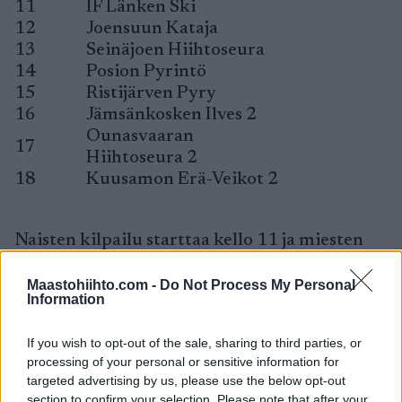
11
IF Länken Ski
12
Joensuun Kataja
13
Seinäjoen Hiihtoseura
14
Posion Pyrintö
15
Ristijärven Pyry
16
Jämsänkosken Ilves 2
Ounasvaaran
17
Hiihtoseura 2
18
Kuusamon Erä-Veikot 2
Naisten kilpailu starttaa kello 11 ja miesten
kello 12.
Maastohiihto.com -
Do Not Process My Personal
Information
If you wish to opt-out of the sale, sharing to third parties, or
processing of your personal or sensitive information for
targeted advertising by us, please use the below opt-out
section to confirm your selection. Please note that after your