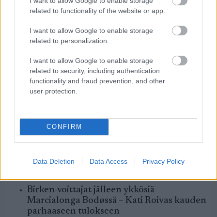
I want to allow Google to enable storage
Placidissa – suomalaisilla ei
related to functionality of the website or app.
asiaa finaaleihin
I want to allow Google to enable storage
related to personalization.
Lake Placidin maastohiihdon maailmancupin
päätösviikonloppu jatkui eilen sprinttikisoilla.
I want to allow Google to enable storage
Suomalaisilla ei ollut aisaa kärkeen, mutta
related to security, including authentication
pitkän ja kunniakkaan uransa lopettava
functionality and fraud prevention, and other
Federico Pellegrino (kuvassa) kruunasi
user protection.
päätöskautensa voitolla. Naisten puolella Ruotsi
dominoi jälleen.
KIRJOITTAJA MAASTOHIIHTO.COM
CONFIRM
MAAILMANCUP
|
MAASTOHIIHTO
Data Deletion
Data Access
Privacy Policy
22.03.2026
Birken-voittajat jälleen ykkösiä
Marcialonga Bodøssä – Kati Roivas kauden
parhaaseen tulokseen