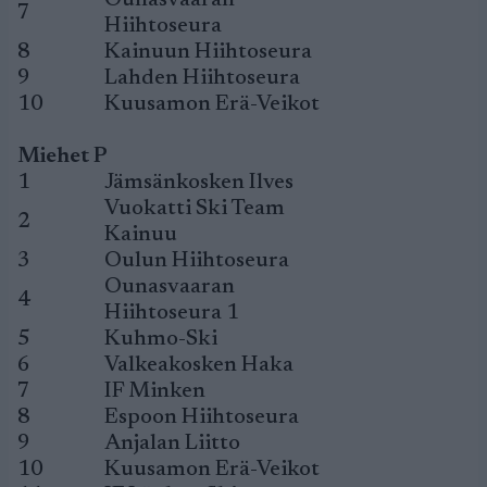
Ounasvaaran
7
Hiihtoseura
8
Kainuun Hiihtoseura
9
Lahden Hiihtoseura
10
Kuusamon Erä-Veikot
Miehet P
1
Jämsänkosken Ilves
Vuokatti Ski Team
2
Kainuu
3
Oulun Hiihtoseura
Ounasvaaran
4
Hiihtoseura 1
5
Kuhmo-Ski
6
Valkeakosken Haka
7
IF Minken
8
Espoon Hiihtoseura
9
Anjalan Liitto
10
Kuusamon Erä-Veikot