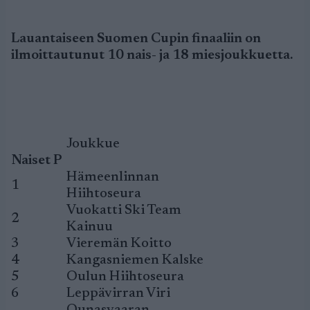
Lauantaiseen Suomen Cupin finaaliin on
ilmoittautunut 10 nais- ja 18 miesjoukkuetta.
Joukkue
Naiset P
Hämeenlinnan
1
Hiihtoseura
Vuokatti Ski Team
2
Kainuu
3
Vieremän Koitto
4
Kangasniemen Kalske
5
Oulun Hiihtoseura
6
Leppävirran Viri