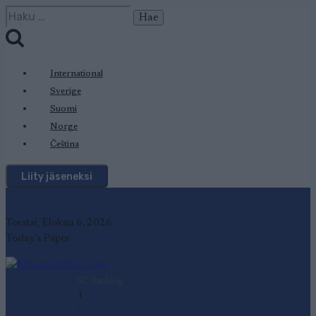
Siirry
Haku:
sisältöön
International
Sverige
Suomi
Norge
Čeština
Liity jäseneksi
Torstai, Elokuu 6, 2026
Today's Paper
SC Ranking
1
-