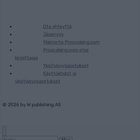
Ota yhteyttä
Jäsenyys
Mainonta Proxcskiing.com
Proxcskiing.com etsii
kirjoittajaa
Yksityisyysasetukset
Käyttöehdot ja
yksityisyysasetukset
© 2026 by
W publishing AS
Haku: