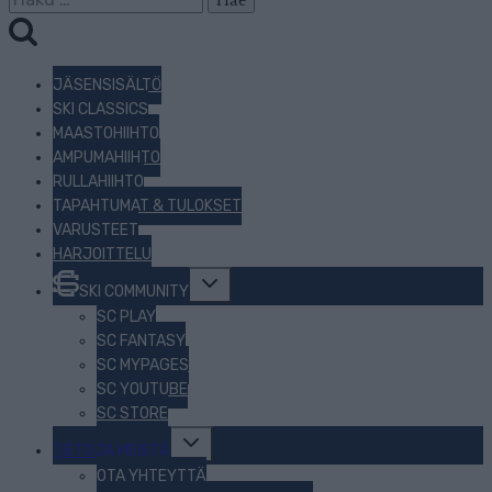
JÄSENSISÄLTÖ
SKI CLASSICS
MAASTOHIIHTO
AMPUMAHIIHTO
RULLAHIIHTO
TAPAHTUMAT & TULOKSET
VARUSTEET
HARJOITTELU
Toggle
SKI COMMUNITY
child
menu
SC PLAY
SC FANTASY
SC MYPAGES
SC YOUTUBE
SC STORE
Toggle
TIETOJA MEISTÄ
child
menu
OTA YHTEYTTÄ