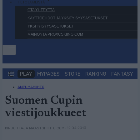
TIETOJA MEISTÄ
OTA YHTEYTTÄ
KÄYTTÖEHDOT JA YKSITYISYYSASETUKSET
YKSITYISYYSASETUKSET
MAINONTA PROXCSKIING.COM
PLAY
MYPAGES
STORE
RANKING
FANTASY
AMPUMAHIIHTO
Suomen Cupin
viestijoukkueet
• 12.04.2013
KIRJOITTAJA MAASTOHIIHTO.COM