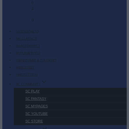
0
2
-
0
JÄSENSISÄLTÖ
SKI CLASSICS
MAASTOHIIHTO
AMPUMAHIIHTO
TAPAHTUMAT & TULOKSET
VARUSTEET
HARJOITTELU
SC COMMUNITY
SC PLAY
SC FANTASY
SC MYPAGES
SC YOUTUBE
SC STORE