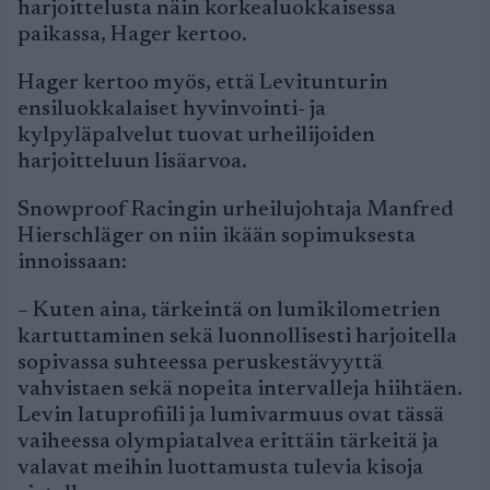
harjoittelusta näin korkealuokkaisessa
paikassa, Hager kertoo.
Hager kertoo myös, että Levitunturin
ensiluokkalaiset hyvinvointi- ja
kylpyläpalvelut tuovat urheilijoiden
harjoitteluun lisäarvoa.
Snowproof Racingin urheilujohtaja Manfred
Hierschläger on niin ikään sopimuksesta
innoissaan:
– Kuten aina, tärkeintä on lumikilometrien
kartuttaminen sekä luonnollisesti harjoitella
sopivassa suhteessa peruskestävyyttä
vahvistaen sekä nopeita intervalleja hiihtäen.
Levin latuprofiili ja lumivarmuus ovat tässä
vaiheessa olympiatalvea erittäin tärkeitä ja
valavat meihin luottamusta tulevia kisoja