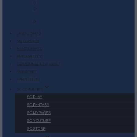
0
2
-
0
JÄSENSISÄLTÖ
SKI CLASSICS
MAASTOHIIHTO
AMPUMAHIIHTO
TAPAHTUMAT & TULOKSET
VARUSTEET
HARJOITTELU
SC COMMUNITY
SC PLAY
SC FANTASY
SC MYPAGES
SC YOUTUBE
SC STORE