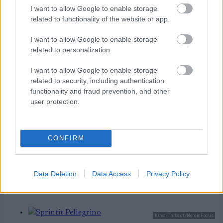
I want to allow Google to enable storage
related to functionality of the website or app.
Tilaa
I want to allow Google to enable storage
related to personalization.
I want to allow Google to enable storage
related to security, including authentication
functionality and fraud prevention, and other
user protection.
LUETUIMMAT
CONFIRM
Data Deletion
Data Access
Privacy Policy
LISÄÄ ARTIKKELEITA
Kuva: Thibaut/NordicFocus