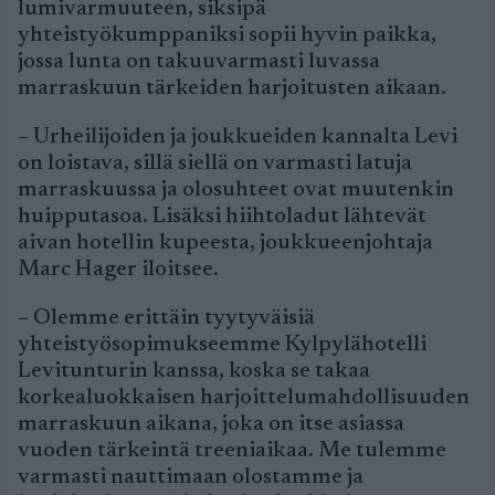
lumivarmuuteen, siksipä
yhteistyökumppaniksi sopii hyvin paikka,
jossa lunta on takuuvarmasti luvassa
marraskuun tärkeiden harjoitusten aikaan.
– Urheilijoiden ja joukkueiden kannalta Levi
on loistava, sillä siellä on varmasti latuja
marraskuussa ja olosuhteet ovat muutenkin
huipputasoa. Lisäksi hiihtoladut lähtevät
aivan hotellin kupeesta, joukkueenjohtaja
Marc Hager iloitsee.
– Olemme erittäin tyytyväisiä
yhteistyösopimukseemme Kylpylähotelli
Levitunturin kanssa, koska se takaa
korkealuokkaisen harjoittelumahdollisuuden
marraskuun aikana, joka on itse asiassa
vuoden tärkeintä treeniaikaa. Me tulemme
varmasti nauttimaan olostamme ja