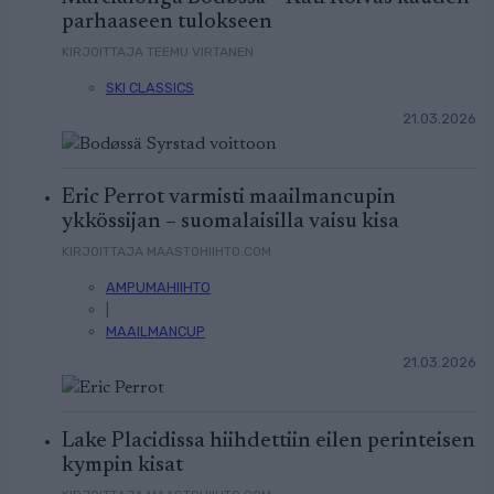
parhaaseen tulokseen
KIRJOITTAJA TEEMU VIRTANEN
SKI CLASSICS
21.03.2026
Eric Perrot varmisti maailmancupin
ykkössijan – suomalaisilla vaisu kisa
KIRJOITTAJA MAASTOHIIHTO.COM
AMPUMAHIIHTO
|
MAAILMANCUP
21.03.2026
Lake Placidissa hiihdettiin eilen perinteisen
kympin kisat