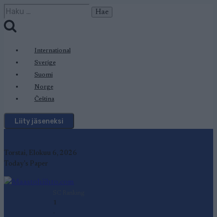
Siirry
Haku:
sisältöön
International
Sverige
Suomi
Norge
Čeština
Liity jäseneksi
Torstai, Elokuu 6, 2026
Today's Paper
SC Ranking
1
-