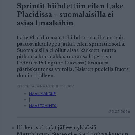
Sprintit hiihdettiin eilen Lake
Placidissa – suomalaisilla ei
asiaa finaaleihin
Lake Placidin maastohiihdon maailmancupin
päätösviikonloppu jatkui eilen sprinttikisoilla.
Suomalaisilla ei ollut aisaa kärkeen, mutta
pitkän ja kunniakkaan uransa lopettava
Federico Pellegrino (kuvassa) kruunasi
päätöskautensa voitolla. Naisten puolella Ruotsi
dominoi jälleen.
KIRJOITTAJA MAASTOHIIHTO.COM
MAAILMANCUP
|
MAASTOHIIHTO
22.03.2026
Birken-voittajat jälleen ykkösiä
Marcialonga Bodøssä – Kati Roivas kauden