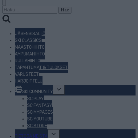
Haku:
JÄSENSISÄLTÖ
SKI CLASSICS
MAASTOHIIHTO
AMPUMAHIIHTO
RULLAHIIHTO
TAPAHTUMAT & TULOKSET
VARUSTEET
HARJOITTELU
Toggle
SKI COMMUNITY
child
menu
SC PLAY
SC FANTASY
SC MYPAGES
SC YOUTUBE
SC STORE
Toggle
TIETOJA MEISTÄ
child