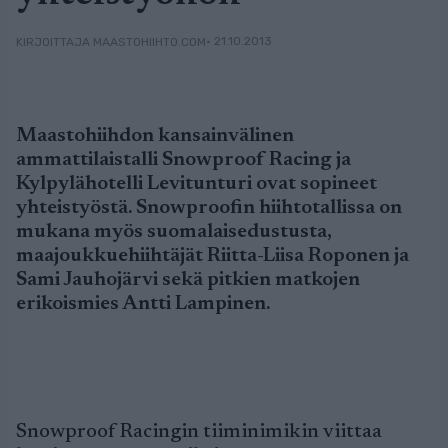
• 21.10.2013
KIRJOITTAJA MAASTOHIIHTO.COM
Maastohiihdon kansainvälinen
ammattilaistalli Snowproof Racing ja
Kylpylähotelli Levitunturi ovat sopineet
yhteistyöstä. Snowproofin hiihtotallissa on
mukana myös suomalaisedustusta,
maajoukkuehiihtäjät Riitta-Liisa Roponen ja
Sami Jauhojärvi sekä pitkien matkojen
erikoismies Antti Lampinen.
Snowproof Racingin tiiminimikin viittaa