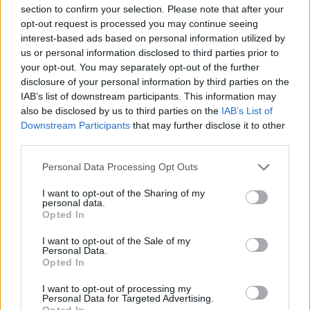
section to confirm your selection. Please note that after your
avulla tietoisuus maastohiihtokeskuksesta
opt-out request is processed you may continue seeing
leviää maailmanlaajuisesti. Joukkue näkyy
interest-based ads based on personal information utilized by
kaikissa maailman suurimmissa
us or personal information disclosed to third parties prior to
hiihtotapahtumissa, kuten Vasaloppetissa ja
your opt-out. You may separately opt-out of the further
Marcialongassa, Aspia jatkaa.
disclosure of your personal information by third parties on the
IAB’s list of downstream participants. This information may
Marraskuuksi luvattu lumivarmuuskin on
also be disclosed by us to third parties on the
IAB’s List of
Downstream Participants
that may further disclose it to other
täytetty jo monilta osin. Tällä hetkellä latua on
third parties.
valmiina kuutisen kilometriä, mutta jo
loppuviikosta yhdeksän kilometriä.
Please note that this website/app uses one or more Google
Personal Data Processing Opt Outs
Maksuttomalla ensilumenladulla pääsee
services and may gather and store information including but
hiihtämään molemmilla hiihtotavoilla.
not limited to your visit or usage behaviour. You may click to
I want to opt-out of the Sharing of my
personal data.
grant or deny consent to Google and its third-party tags to
Opted In
use your data for below specified purposes in below Google
consent section.
I want to opt-out of the Sale of my
Personal Data.
Opted In
I want to opt-out of processing my
Personal Data for Targeted Advertising.
Opted In