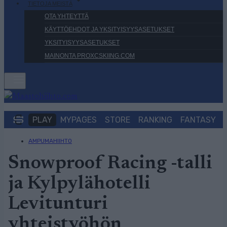
TIETOJA MEISTÄ
OTA YHTEYTTÄ
KÄYTTÖEHDOT JA YKSITYISYYSASETUKSET
YKSITYISYYSASETUKSET
MAINONTA PROXCSKIING.COM
PLAY
MYPAGES
STORE
RANKING
FANTASY
AMPUMAHIIHTO
Snowproof Racing -talli
ja Kylpylähotelli
Levitunturi
yhteistyöhön