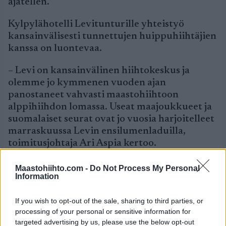
ajatellen.
Kylpylähotelli Levitunturille yhteistyö
kansainvälisesti tunnettujen huippuhiihtäjien
kanssa on luontevaa.
– Levi on kansainvälinen hiihtokeskus ja
olemme jo kymmenen vuoden ajan
panostaneet vahvasti maastohiihtoon
alppihiihdon lomassa. Useat maajoukkueet ja
suomalaiset seurat ovat jo vuosia harjoitelleet
marraskuussa Levin ensilumenladuilla,
toimitusjohtaja Ari Aspia kertoo.
Aspia haluaa kansainvälisen yhteistyön myötä
Maastohiihto.com -
Do Not Process My Personal
Information
lisätä hiihtoharrastajien tietoisuutta Levistä.
– Yhteistyö Snowproof racing -tallin kanssa on
If you wish to opt-out of the sale, sharing to third parties, or
positiivinen lisä omaan toimintaamme ja
processing of your personal or sensitive information for
targeted advertising by us, please use the below opt-out
uskomme vahvasti, että joukkueen myötä ja