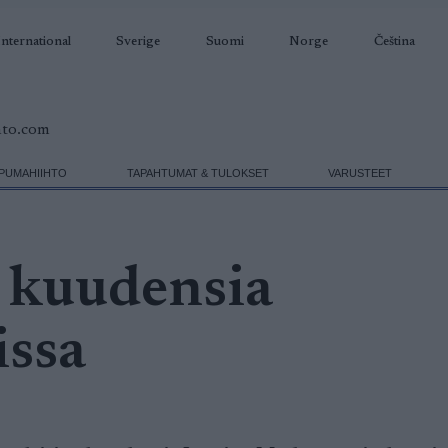
International
Sverige
Suomi
Norge
Čeština
PUMAHIIHTO
TAPAHTUMAT & TULOKSET
VARUSTEET
 kuudensia
issa