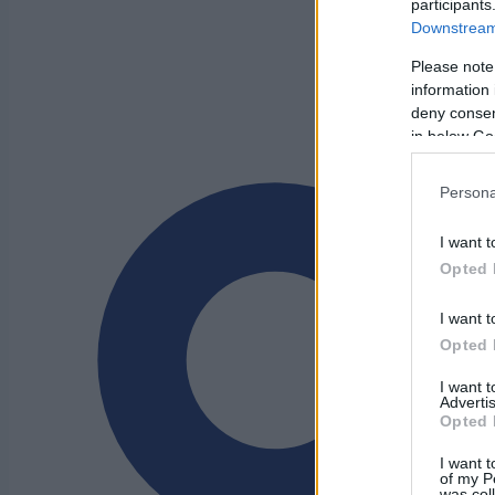
participants
Downstream 
Please note
information 
deny consent
in below Go
Persona
I want t
Opted 
I want t
Opted 
I want 
Advertis
Opted 
I want t
of my P
was col