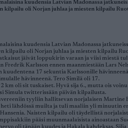
omalaisina kuudensia Latvian Madonassa jatkuneis
 kilpailu oli Norjan juhlaa ja miesten kilpailu Ruot
omalaisina kuudensia Latvian Madonassa jatkuneis
 kilpailu oli Norjan juhlaa ja miesten kilpailu Ruo
kaisut jäivät loppukirin varaan ja viisi miestä tul
sin Fredrik Karlsson ennen maanmiestään Lars Nel
iin kuudentena 17 sekuntia Karlssonille hävinneenä
imulalle hävinneenä. Tero Similä oli 17.
 2 km oli sit tuskaiset. Hyvä sija 6., mutta ois voinu
si Simula twitterissään päivän kilpailusta.
vereeniin tyyliin hallitsevan norjalaisen Martine
heti lähdössä muilta ja tuli maaliin yli minuutin 
nsenia. Naisten kilpailu oli täydellistä norjalais
ja kymppisakkiin pääsi muunmaalaisista ainoastaan 
ervo oli tänään kuudes ja Hakala kahdeksas. Silja