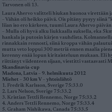
Tarvonen oli 13.
Laura Ahervo valitteli hiukan huonoa virettään ja 
– Vähän oli heikko päivä. Ois pitäny pysyy siinä 
liian iso ero kärkeen, tuumi Laura Ahervo päivän 
– Mulla oli hyvä alku liukkaalla suksella, eka 5km
hankala ja putosin kärjen vauhdista. Kolmannella
rinnakkain rennosti, siinä kroppa vähän palautui 
mutta veto loppui 300 metriä ennen maalia pienee
kerenny enää lopun kiritaisteluun mukaan. Eli hy
riittänyt viidenteen sijaan, viestitti vastaavasti 
Skandinavia-cup
Madona, Latvia – 9. helmikuuta 2012
Miehet – 30 km V – yhteislähtö
1. Fredrik Karlsson, Sverige 75:33.0
2. Lars Nelson, Sverige 75:33.2
3. Kristian Tettli Rennemo, Norge 75:33.2
4. Anders Tettli Rennemo, Norge 75:33.4
5. Graham Nishikawa, Canada 75:33.5