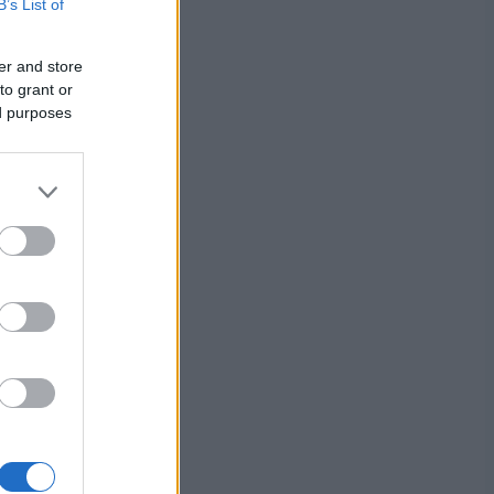
B’s List of
er and store
to grant or
ed purposes