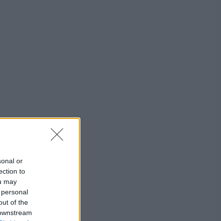
sonal or
ection to
ou may
 personal
out of the
 downstream