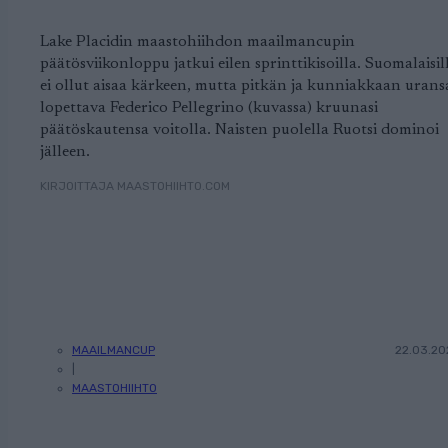
Lake Placidin maastohiihdon maailmancupin
päätösviikonloppu jatkui eilen sprinttikisoilla. Suomalaisil
ei ollut aisaa kärkeen, mutta pitkän ja kunniakkaan urans
lopettava Federico Pellegrino (kuvassa) kruunasi
päätöskautensa voitolla. Naisten puolella Ruotsi dominoi
jälleen.
KIRJOITTAJA MAASTOHIIHTO.COM
MAAILMANCUP
22.03.20
|
MAASTOHIIHTO