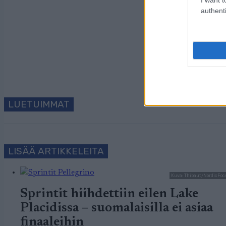
authenti
Tilaa uutiskirjeem
LUETUIMMAT
LISÄÄ ARTIKKELEITA
Kuva: Thibaut/NordicFoc
Sprintit hiihdettiin eilen Lake
Placidissa – suomalaisilla ei asiaa
finaaleihin