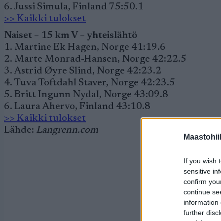
6. Jussi Simula, Finland 75:50.1
>> Kaikki tulokset
Naiset – 15 km V – yhteislähtö
1. Martine Ek Hagen, Norge 41:19.6
2. Marte Monrad-Hansen, Norge 42:22.5
3. Astrid Øyre Slind, Norge 42:23.2
4. Tuva Toftdahl Staver, Norge 42:23.5
5. Britt Ingunn Nydal, Norge 43:09.8
6. Laura Ahervo, Finland 43:10.8
>> Kaikki tulokset
Lähde:
Langrenn.com
Maastohii
If you wish 
sensitive in
confirm you
continue se
information 
further disc