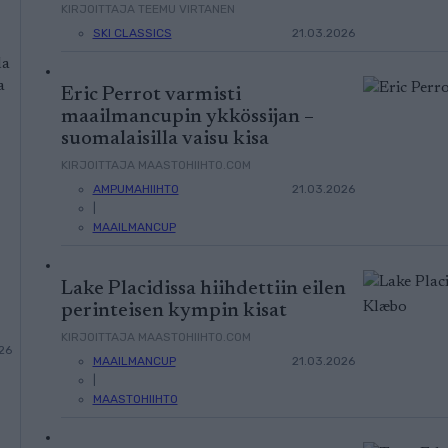
KIRJOITTAJA TEEMU VIRTANEN
SKI CLASSICS
21.03.2026
la
a
Eric Perrot varmisti
maailmancupin ykkössijan –
suomalaisilla vaisu kisa
KIRJOITTAJA MAASTOHIIHTO.COM
AMPUMAHIIHTO
21.03.2026
|
MAAILMANCUP
Lake Placidissa hiihdettiin eilen
perinteisen kympin kisat
KIRJOITTAJA MAASTOHIIHTO.COM
26
MAAILMANCUP
21.03.2026
|
MAASTOHIIHTO