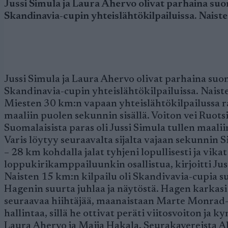
Jussi Simula ja Laura Ahervo olivat parhaina su
Skandinavia-cupin yhteislähtökilpailuissa. Naisten
Jussi Simula ja Laura Ahervo olivat parhaina su
Skandinavia-cupin yhteislähtökilpailuissa. Naisten
Miesten 30 km:n vapaan yhteislähtökilpailussa rat
maaliin puolen sekunnin sisällä. Voiton vei Ruot
Suomalaisista paras oli Jussi Simula tullen maal
Varis löytyy seuraavalta sijalta vajaan sekunnin S
– 28 km kohdalla jalat tyhjeni lopullisesti ja vikat
loppukirikamppailuunkin osallistua, kirjoitti Jus
Naisten 15 km:n kilpailu oli Skandivavia-cupia su
Hagenin suurta juhlaa ja näytöstä. Hagen karkasi 
seuraavaa hiihtäjää, maanaistaan Marte Monrad-Ha
hallintaa, sillä he ottivat peräti viitosvoiton 
Laura Ahervo ja Maija Hakala. Seurakavereista Ah