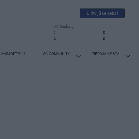
Liity jäseneksi
SC Ranking
1
-
0
2
-
0
HARJOITTELU
SC COMMUNITY
TIETOJA MEISTÄ