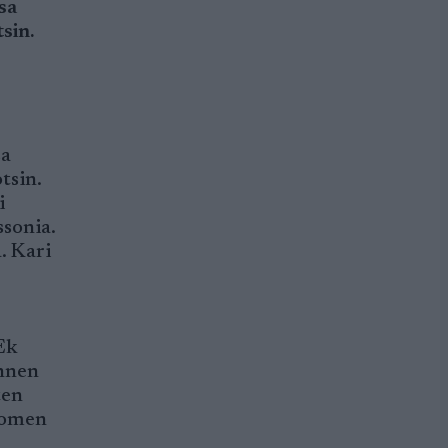
sa
sin.
sa
tsin.
i
ssonia.
. Kari
 Ek
ennen
ten
Suomen