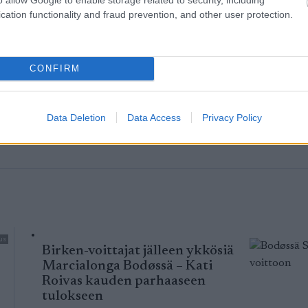
cation functionality and fraud prevention, and other user protection.
me
Ti
CONFIRM
Data Deletion
Data Access
Privacy Policy
us
Birken-voittajat jälleen ykkösiä
Marcialonga Bodøssä – Kati
Roivas kauden parhaaseen
tulokseen