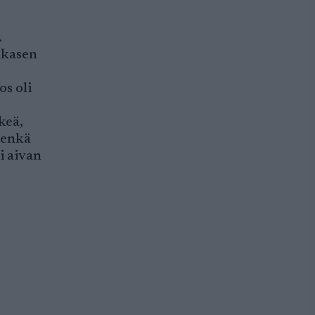
.
kkasen
os oli
keä,
 enkä
i aivan