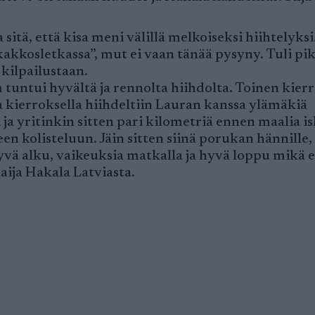
sitä, että kisa meni välillä melkoiseksi hiihtelyksi
”kakkosletkassa”, mut ei vaan tänää pysyny. Tuli pi
kilpailustaan.
 tuntui hyvältä ja rennolta hiihdolta. Toinen kierr
 kierroksella hiihdeltiin Lauran kanssa ylämäkiä
ja yritinkin sitten pari kilometriä ennen maalia is
n kolisteluun. Jäin sitten siinä porukan hännille,
vä alku, vaikeuksia matkalla ja hyvä loppu mikä e
Maija Hakala Latviasta.