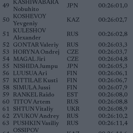
KASHIWABARA
49
JPN
00:26:01,0
Nobuhito
KOSHEVOY
50
KAZ
00:26:02,7
Yevgeniy
KULESHOV
51
RUS
00:26:02,8
Alexander
52
GONTAR Valeriy
RUS
00:26:03,3
53
HORYNA Ondrej
CZE
00:26:03,7
54
MAGAL Jiri
CZE
00:26:04,8
55
NISHIDA Jumpu
JPN
00:26:05,3
56
LUUSUA Ari
FIN
00:26:06,1
57
KITTILAE Kusti
FIN
00:26:06,7
58
SIMULA Jussi
FIN
00:26:07,9
59
RANKEL Raido
EST
00:26:08,0
60
TITOV Artem
RUS
00:26:08,8
61
SHTUN Vitaliy
UKR
00:26:08,9
62
ZVUKOV Andrey
RUS
00:26:10,2
63
PUSHKIN Vasiliy
RUS
00:26:11,4
OSSIPOV