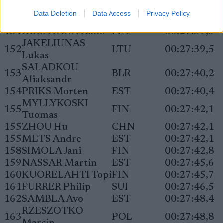
MAKI-HEIKKILA
150
FIN
00:27:36,5
Data Deletion
Data Access
Privacy Policy
Rikhard
151
KOISTINEN Kalle
FIN
00:27:37,3
JAKELIUNAS
152
LTU
00:27:39,5
Lukas
SALADKOU
153
BLR
00:27:40,2
Aliaksandr
154
PRIKS Morten
EST
00:27:40,4
MYLLYKOSKI
155
FIN
00:27:42,1
Tuomas
155
ZHOU Hu
CHN
00:27:42,1
155
METS Andre
EST
00:27:42,1
158
SIMOLA Jani
FIN
00:27:42,8
159
NASSAR Martin
EST
00:27:45,6
160
KUORELAHTI Topi
FIN
00:27:45,7
161
FURRER Philip
SUI
00:27:46,5
162
SAMBLA Avo
EST
00:27:48,4
RZESZOTKO
163
POL
00:27:48,8