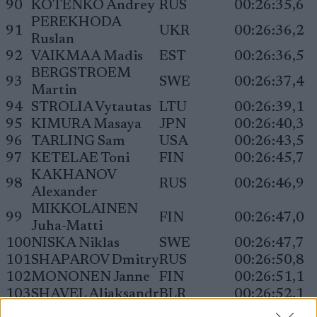
90
KOTENKO Andrey
RUS
00:26:35,6
PEREKHODA
91
UKR
00:26:36,2
Ruslan
92
VAIKMAA Madis
EST
00:26:36,5
BERGSTROEM
93
SWE
00:26:37,4
Martin
94
STROLIA Vytautas
LTU
00:26:39,1
95
KIMURA Masaya
JPN
00:26:40,3
96
TARLING Sam
USA
00:26:43,5
97
KETELAE Toni
FIN
00:26:45,7
KAKHANOV
98
RUS
00:26:46,9
Alexander
MIKKOLAINEN
99
FIN
00:26:47,0
Juha-Matti
100
NISKA Niklas
SWE
00:26:47,7
101
SHAPAROV Dmitry
RUS
00:26:50,8
102
MONONEN Janne
FIN
00:26:51,1
103
SHAVEL Aliaksandr
BLR
00:26:52,1
103
GRIDIN Andrey
BUL
00:26:52,1