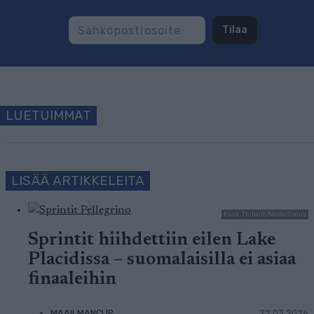
Tilaa
LUETUIMMAT
LISÄÄ ARTIKKELEITA
Kuva: Thibaut/NordicFocus
Sprintit hiihdettiin eilen Lake
Placidissa – suomalaisilla ei asiaa
finaaleihin
MAAILMANCUP
22.03.2026