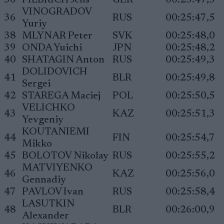
36
FILBRICH Jens
GER
00:25:47,5
VINOGRADOV
36
RUS
00:25:47,5
Yuriy
38
MLYNAR Peter
SVK
00:25:48,0
39
ONDA Yuichi
JPN
00:25:48,2
40
SHATAGIN Anton
RUS
00:25:49,3
DOLIDOVICH
41
BLR
00:25:49,8
Sergei
42
STAREGA Maciej
POL
00:25:50,5
VELICHKO
43
KAZ
00:25:51,3
Yevgeniy
KOUTANIEMI
44
FIN
00:25:54,7
Mikko
45
BOLOTOV Nikolay
RUS
00:25:55,2
MATVIYENKO
46
KAZ
00:25:56,0
Gennadiy
47
PAVLOV Ivan
RUS
00:25:58,4
LASUTKIN
48
BLR
00:26:00,9
Alexander