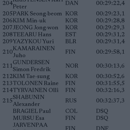
KRISTENSEN Karl
204
DAN
00:29:22,4
Peter
205
PARK Seong-beom
KOR
00:29:23,1
206
KIM Min-uk
KOR
00:29:28,8
207
JEONG Jong-won
KOR
00:29:29,3
208
TEEARU Hans
EST
00:29:31,2
209
YAZYKOU Yuri
BLR
00:29:31,4
KAMARAINEN
210
FIN
00:29:58,1
Juho
GUNDERSEN
211
NOR
00:30:13,6
Simon Fredrik
212
KIM Tae-sung
KOR
00:30:52,6
213
TOLONEN Raine
FIN
00:31:55,5
214
TYRVAINEN Olli
FIN
00:32:16,3
SHABUNIN
215
RUS
00:32:37,3
Alexander
BRAGIEL Paul
COL
DSQ
MURSU Esa
FIN
DSQ
JARVENPAA
FIN
DNF