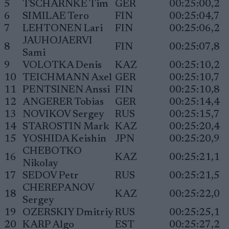
5
TSCHARNKE Tim
GER
00:25:00,2
6
SIMILAE Tero
FIN
00:25:04,7
7
LEHTONEN Lari
FIN
00:25:06,2
JAUHOJAERVI
8
FIN
00:25:07,8
Sami
9
VOLOTKA Denis
KAZ
00:25:10,2
10
TEICHMANN Axel
GER
00:25:10,7
11
PENTSINEN Anssi
FIN
00:25:10,8
12
ANGERER Tobias
GER
00:25:14,4
13
NOVIKOV Sergey
RUS
00:25:15,7
14
STAROSTIN Mark
KAZ
00:25:20,4
15
YOSHIDA Keishin
JPN
00:25:20,9
CHEBOTKO
16
KAZ
00:25:21,1
Nikolay
17
SEDOV Petr
RUS
00:25:21,5
CHEREPANOV
18
KAZ
00:25:22,0
Sergey
19
OZERSKIY Dmitriy
RUS
00:25:25,1
20
KARP Algo
EST
00:25:27,2