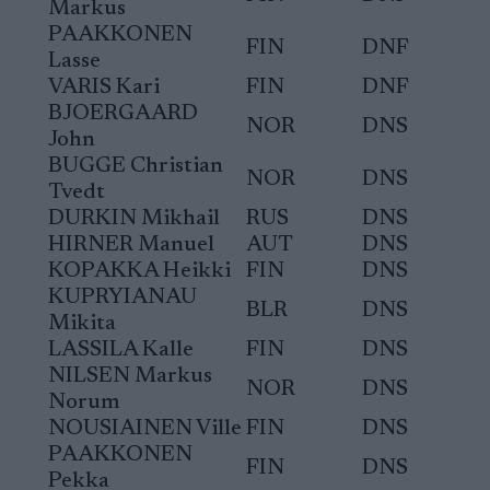
Markus
PAAKKONEN
FIN
DNF
Lasse
VARIS Kari
FIN
DNF
BJOERGAARD
NOR
DNS
John
BUGGE Christian
NOR
DNS
Tvedt
DURKIN Mikhail
RUS
DNS
HIRNER Manuel
AUT
DNS
KOPAKKA Heikki
FIN
DNS
KUPRYIANAU
BLR
DNS
Mikita
LASSILA Kalle
FIN
DNS
NILSEN Markus
NOR
DNS
Norum
NOUSIAINEN Ville
FIN
DNS
PAAKKONEN
FIN
DNS
Pekka