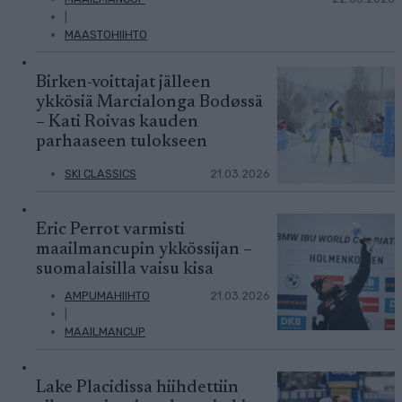
|
MAASTOHIIHTO
Birken-voittajat jälleen
ykkösiä Marcialonga Bodøssä
– Kati Roivas kauden
parhaaseen tulokseen
SKI CLASSICS
21.03.2026
Eric Perrot varmisti
maailmancupin ykkössijan –
suomalaisilla vaisu kisa
AMPUMAHIIHTO
21.03.2026
|
MAAILMANCUP
Lake Placidissa hiihdettiin