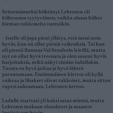
Seitsemänneksi hiihtänyt Lehtonen oli
hiihtoonsa tyytyväinen, vaikka alussa hiihto
hieman tukkoiselta tuntuikin.
– Itselle oli jopa pieni yllätys, että meni noin
hyvin, kun on ollut pieniä vaikeuksia. Tai kun
oli pientä flunssaa Val Senalesin leirillä, mutta
nyt on ollut hyvä treenata ja olen saanut hyviä
harjoituksia, mikä näkyi tänään ladullakin.
Tuosta on hyvä jatkaa ja hyvä lähteä
parantamaan. Ensimmäinen kierros oli kyllä
vaikeaa ja lihakset olivat tukkoiset, mutta sitten
rupesi aukeamaan, Lehtonen kertoo.
Ladulle starttasi yli kaksi sataa miestä, mutta
Lehtosen mukaan olosuhteet ja maastot