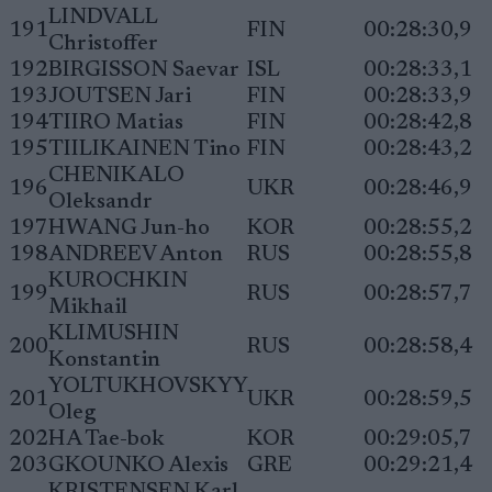
LINDVALL
191
FIN
00:28:30,9
Christoffer
192
BIRGISSON Saevar
ISL
00:28:33,1
193
JOUTSEN Jari
FIN
00:28:33,9
194
TIIRO Matias
FIN
00:28:42,8
195
TIILIKAINEN Tino
FIN
00:28:43,2
CHENIKALO
196
UKR
00:28:46,9
Oleksandr
197
HWANG Jun-ho
KOR
00:28:55,2
198
ANDREEV Anton
RUS
00:28:55,8
KUROCHKIN
199
RUS
00:28:57,7
Mikhail
KLIMUSHIN
200
RUS
00:28:58,4
Konstantin
YOLTUKHOVSKYY
201
UKR
00:28:59,5
Oleg
202
HA Tae-bok
KOR
00:29:05,7
203
GKOUNKO Alexis
GRE
00:29:21,4