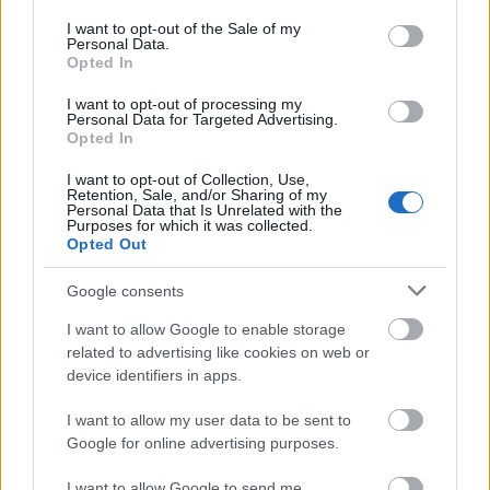
119
KODAMA Shohei
JPN
00:27:10,4
consent section.
120
IGAWA Junichi
JPN
00:27:10,7
I want to opt-out of the Sale of my
Personal Data.
HARKONEN
Opted In
121
FIN
00:27:12,6
Teemu
122
FIRSOV Artur
RUS
00:27:12,9
I want to opt-out of processing my
Personal Data for Targeted Advertising.
123
MIKKELSEN Espen
NOR
00:27:13,5
Opted In
124
KALLIO Vesa
FIN
00:27:16,0
I want to opt-out of Collection, Use,
125
ROMANOV Viktor
RUS
00:27:17,7
Retention, Sale, and/or Sharing of my
126
LINDELL Jonas
FIN
00:27:19,6
Personal Data that Is Unrelated with the
Purposes for which it was collected.
127
VAHTRA Eno
EST
00:27:19,8
Opted Out
OGLAGO
128
TUR
00:27:20,0
Sebahattin
Google consents
129
YEGHOYAN Artur
ARM
00:27:20,8
I want to allow Google to enable storage
130
NARUSE Kaichi
JPN
00:27:20,9
related to advertising like cookies on web or
131
XU Wenlong
CHN
00:27:21,7
device identifiers in apps.
132
LIEPINS Arvis
LAT
00:27:22,4
133
HACHIRO Kosuke
JPN
00:27:22,5
I want to allow my user data to be sent to
Google for online advertising purposes.
134
MCKEEVER Brian
CAN
00:27:22,7
135
MOELLER Martin
DAN
00:27:23,9
I want to allow Google to send me