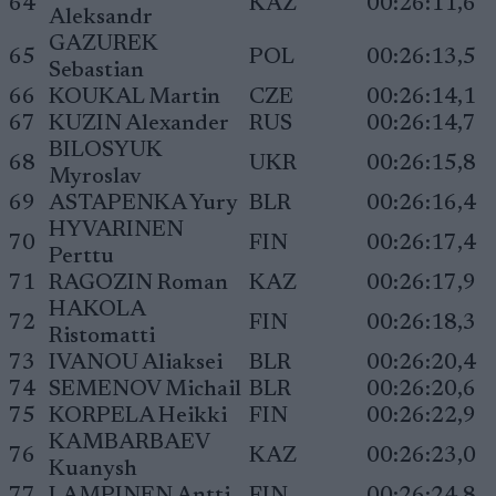
64
KAZ
00:26:11,6
Aleksandr
GAZUREK
65
POL
00:26:13,5
Sebastian
66
KOUKAL Martin
CZE
00:26:14,1
67
KUZIN Alexander
RUS
00:26:14,7
BILOSYUK
68
UKR
00:26:15,8
Myroslav
69
ASTAPENKA Yury
BLR
00:26:16,4
HYVARINEN
70
FIN
00:26:17,4
Perttu
71
RAGOZIN Roman
KAZ
00:26:17,9
HAKOLA
72
FIN
00:26:18,3
Ristomatti
73
IVANOU Aliaksei
BLR
00:26:20,4
74
SEMENOV Michail
BLR
00:26:20,6
75
KORPELA Heikki
FIN
00:26:22,9
KAMBARBAEV
76
KAZ
00:26:23,0
Kuanysh