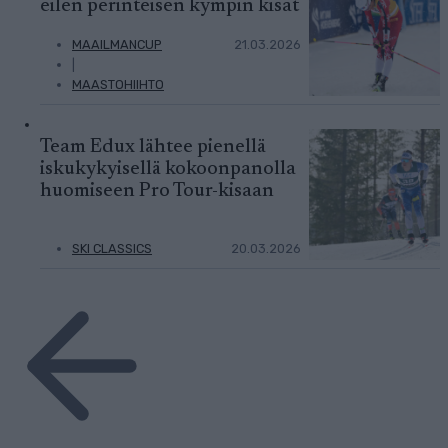
eilen perinteisen kympin kisat
MAAILMANCUP
21.03.2026
|
MAASTOHIIHTO
Team Edux lähtee pienellä
iskukykyisellä kokoonpanolla
huomiseen Pro Tour-kisaan
SKI CLASSICS
20.03.2026