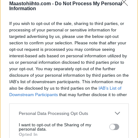
Maastohiihto.com -
Do Not Process My Personal
105
NIKOLAEV Sergey
RUS
00:26:52,4
Information
106
MARUHA Pavel
BLR
00:26:56,1
107
OJANSIVU Antti
FIN
00:26:57,9
If you wish to opt-out of the sale, sharing to third parties, or
108
MIKKONEN Juho
FIN
00:26:58,1
processing of your personal or sensitive information for
ARTEMYEV
targeted advertising by us, please use the below opt-out
109
FIN
00:26:59,6
Alexander
section to confirm your selection. Please note that after your
VORANAU
opt-out request is processed you may continue seeing
110
BLR
00:27:02,0
interest-based ads based on personal information utilized by
Aliaksandr
us or personal information disclosed to third parties prior to
KUZMENKO
111
BLR
00:27:02,3
your opt-out. You may separately opt-out of the further
Sergej
disclosure of your personal information by third parties on the
112
ANTOLEC Jan
POL
00:27:04,4
IAB’s list of downstream participants. This information may
113
KLIUKVIN Evgeniy
RUS
00:27:05,0
also be disclosed by us to third parties on the
IAB’s List of
114
MAISEYENKA Ihar
BLR
00:27:05,3
Downstream Participants
that may further disclose it to other
115
KLISZ Pawel
POL
00:27:06,8
third parties.
BONDARENKO
116
KAZ
00:27:09,2
Please note that this website/app uses one or more Google
Personal Data Processing Opt Outs
Yevgeniy
services and may gather and store information including but
117
UDA Takatsugu
JPN
00:27:09,3
not limited to your visit or usage behaviour. You may click to
I want to opt-out of the Sharing of my
personal data.
118
VAHTRA Eeri
EST
00:27:09,5
grant or deny consent to Google and its third-party tags to
Opted In
use your data for below specified purposes in below Google