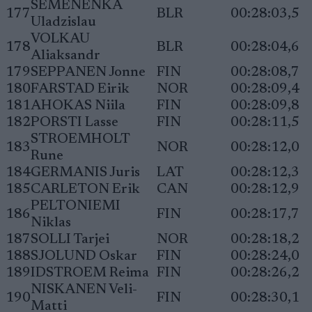
SEMENENKA
177
BLR
00:28:03,5
Uladzislau
VOLKAU
178
BLR
00:28:04,6
Aliaksandr
179
SEPPANEN Jonne
FIN
00:28:08,7
180
FARSTAD Eirik
NOR
00:28:09,4
181
AHOKAS Niila
FIN
00:28:09,8
182
PORSTI Lasse
FIN
00:28:11,5
STROEMHOLT
183
NOR
00:28:12,0
Rune
184
GERMANIS Juris
LAT
00:28:12,3
185
CARLETON Erik
CAN
00:28:12,9
PELTONIEMI
186
FIN
00:28:17,7
Niklas
187
SOLLI Tarjei
NOR
00:28:18,2
188
SJOLUND Oskar
FIN
00:28:24,0
189
IDSTROEM Reima
FIN
00:28:26,2
NISKANEN Veli-
190
FIN
00:28:30,1
Matti