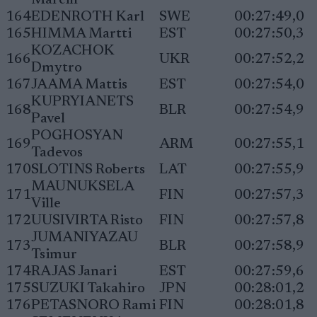
Marcin
164
EDENROTH Karl
SWE
00:27:49,0
165
HIMMA Martti
EST
00:27:50,3
KOZACHOK
166
UKR
00:27:52,2
Dmytro
167
JAAMA Mattis
EST
00:27:54,0
KUPRYIANETS
168
BLR
00:27:54,9
Pavel
POGHOSYAN
169
ARM
00:27:55,1
Tadevos
170
SLOTINS Roberts
LAT
00:27:55,9
MAUNUKSELA
171
FIN
00:27:57,3
Ville
172
UUSIVIRTA Risto
FIN
00:27:57,8
JUMANIYAZAU
173
BLR
00:27:58,9
Tsimur
174
RAJAS Janari
EST
00:27:59,6
175
SUZUKI Takahiro
JPN
00:28:01,2
176
PETASNORO Rami
FIN
00:28:01,8