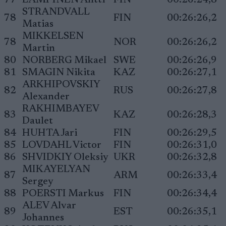
77
LAMPINEN Antti
FIN
00:26:24,8
STRANDVALL
78
FIN
00:26:26,2
Matias
MIKKELSEN
78
NOR
00:26:26,2
Martin
80
NORBERG Mikael
SWE
00:26:26,9
81
SMAGIN Nikita
KAZ
00:26:27,1
ARKHIPOVSKIY
82
RUS
00:26:27,8
Alexander
RAKHIMBAYEV
83
KAZ
00:26:28,3
Daulet
84
HUHTA Jari
FIN
00:26:29,5
85
LOVDAHL Victor
FIN
00:26:31,0
86
SHVIDKIY Oleksiy
UKR
00:26:32,8
MIKAYELYAN
87
ARM
00:26:33,4
Sergey
88
POERSTI Markus
FIN
00:26:34,4
ALEV Alvar
89
EST
00:26:35,1
Johannes