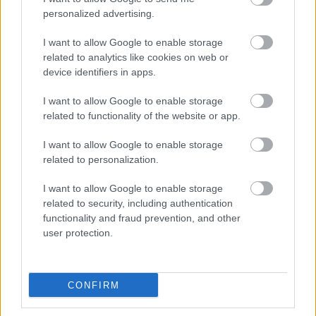
136
SUN Qinghai
CHN
00:27:24,4
personalized advertising.
SINIJAERVI
137
FIN
00:27:25,0
Markus
I want to allow Google to enable storage
TKACHENKO
related to analytics like cookies on web or
138
KAZ
00:27:25,1
Nikita
device identifiers in apps.
139
NOVIKOV Sergey
RUS
00:27:27,3
I want to allow Google to enable storage
BERGSTROEM
140
SWE
00:27:28,0
related to functionality of the website or app.
Adrian
141
LUTKOV Mikhail
RUS
00:27:28,1
I want to allow Google to enable storage
142
BILOSYUK Ivan
UKR
00:27:28,2
related to personalization.
143
RIBAKOVS Pavels
LAT
00:27:29,5
I want to allow Google to enable storage
144
NIEMI Harri
FIN
00:27:30,5
related to security, including authentication
145
JENSEN Rolf Einar
NOR
00:27:30,6
functionality and fraud prevention, and other
SAETRE Erlend
146
user protection.
NOR
00:27:33,1
Skippervik
147
MYSEV Dmitriy
RUS
00:27:33,7
148
DUK Evgeniy
RUS
00:27:34,1
CONFIRM
MAZEPKIN
149
RUS
00:27:36,4
Andrey