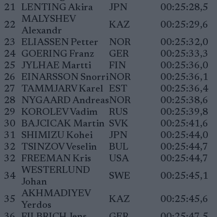
21
LENTING Akira
JPN
00:25:28,5
MALYSHEV
22
KAZ
00:25:29,6
Alexandr
23
ELIASSEN Petter
NOR
00:25:32,0
24
GOERING Franz
GER
00:25:33,3
25
JYLHAE Martti
FIN
00:25:36,0
26
EINARSSON Snorri
NOR
00:25:36,1
27
TAMMJARV Karel
EST
00:25:36,4
28
NYGAARD Andreas
NOR
00:25:38,6
29
KOROLEV Vadim
RUS
00:25:39,8
30
BAJCICAK Martin
SVK
00:25:41,6
31
SHIMIZU Kohei
JPN
00:25:44,0
32
TSINZOV Veselin
BUL
00:25:44,7
32
FREEMAN Kris
USA
00:25:44,7
WESTERLUND
34
SWE
00:25:45,1
Johan
AKHMADIYEV
35
KAZ
00:25:45,6
Yerdos