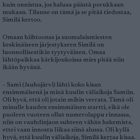
kuin onnistua, jos haluaa päästä porukkaan
mukaan. Tilanne on tämä ja se pitää tiedostaa,
Similä kertoo.
Omaan hiihtoonsa ja suomalaismiesten
keskinäiseen järjestykseen Similä on
luonnollisestikin tyytyväinen. Omaa
lähtöpaikkaa kärkijoukoissa mies pitää niin
ikään hyvänä.
– Sami (Jauhojärvi) lähti koko kisan
ensimmäisenä ja minä kuulin väliaikoja Samiin.
Oli hyvä, että oli jotain mihin verrata. Tämä oli
minulle kauden ensimmäinen startti, eikä ole
puoleen vuoteen ollut numerolappu rinnassa,
niin on vauhdinjaon suhteen vähän hakemista,
ettei vaan innostu liikaa siinä alussa. Oli kyllä
hyvä, että kuulin väliaikoja, Similä kertaa kisaa.