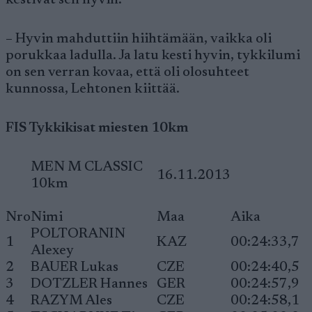
kestivät sen hyvin.
– Hyvin mahduttiin hiihtämään, vaikka oli
porukkaa ladulla. Ja latu kesti hyvin, tykkilumi
on sen verran kovaa, että oli olosuhteet
kunnossa, Lehtonen kiittää.
FIS Tykkikisat miesten 10km
MEN M CLASSIC
16.11.2013
10km
Nro
Nimi
Maa
Aika
POLTORANIN
1
KAZ
00:24:33,7
Alexey
2
BAUER Lukas
CZE
00:24:40,5
3
DOTZLER Hannes
GER
00:24:57,9
4
RAZYM Ales
CZE
00:24:58,1