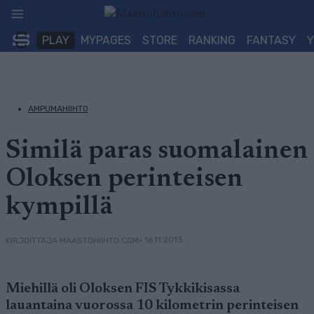
Siirry
sisältöön
PLAY
MYPAGES
STORE
RANKING
FANTASY
AMPUMAHIIHTO
Similä paras suomalainen
Oloksen perinteisen
kympillä
• 16.11.2013
KIRJOITTAJA MAASTOHIIHTO.COM
Miehillä oli Oloksen FIS Tykkikisassa
lauantaina vuorossa 10 kilometrin perinteisen