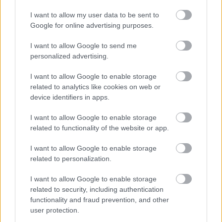
Tilaa
I want to allow my user data to be sent to
Google for online advertising purposes.
I want to allow Google to send me
personalized advertising.
LUETUIMMAT
I want to allow Google to enable storage
related to analytics like cookies on web or
device identifiers in apps.
I want to allow Google to enable storage
related to functionality of the website or app.
LISÄÄ ARTIKKELEITA
I want to allow Google to enable storage
related to personalization.
I want to allow Google to enable storage
Kuva: Thibaut/NordicFocus
related to security, including authentication
functionality and fraud prevention, and other
Sprintit hiihdettiin eilen Lake
user protection.
Placidissa – suomalaisilla ei