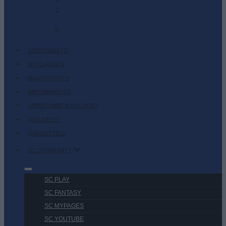
0
2
-
0
JÄSENSISÄLTÖ
SKI CLASSICS
MAASTOHIIHTO
AMPUMAHIIHTO
TAPAHTUMAT & TULOKSET
VARUSTEET
HARJOITTELU
SC COMMUNITY
SC PLAY
SC FANTASY
SC MYPAGES
SC YOUTUBE