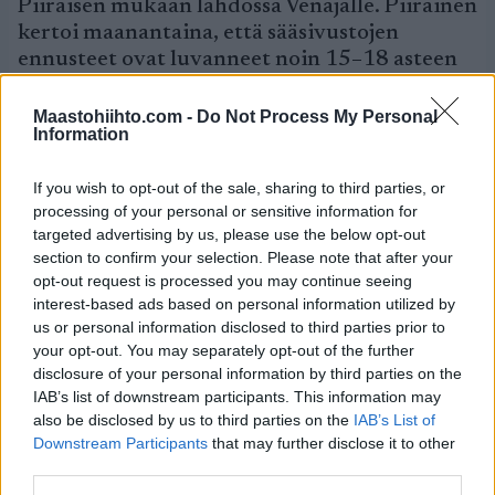
Piiraisen mukaan lähdössä Venäjälle. Piirainen
kertoi maanantaina, että sääsivustojen
ennusteet ovat luvanneet noin 15–18 asteen
pakkasia.
Maastohiihto.com -
Do Not Process My Personal
Viime kaudella muun muassa norjalaiset
Information
jättivät Rybinskin väliin pakkasen pelossa.
Tänä vuonna norjalaiset ovat mukana Venäjän
If you wish to opt-out of the sale, sharing to third parties, or
processing of your personal or sensitive information for
kilpailuissa.
targeted advertising by us, please use the below opt-out
section to confirm your selection. Please note that after your
(STT–AFP–NTB)
opt-out request is processed you may continue seeing
interest-based ads based on personal information utilized by
us or personal information disclosed to third parties prior to
your opt-out. You may separately opt-out of the further
disclosure of your personal information by third parties on the
IAB’s list of downstream participants. This information may
also be disclosed by us to third parties on the
IAB’s List of
Downstream Participants
that may further disclose it to other
third parties.