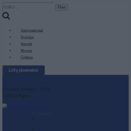
Siirry
Haku:
sisältöön
International
Sverige
Suomi
Norge
Čeština
Liity jäseneksi
Perjantai, Elokuu 7, 2026
Today's Paper
SC Ranking
1
-