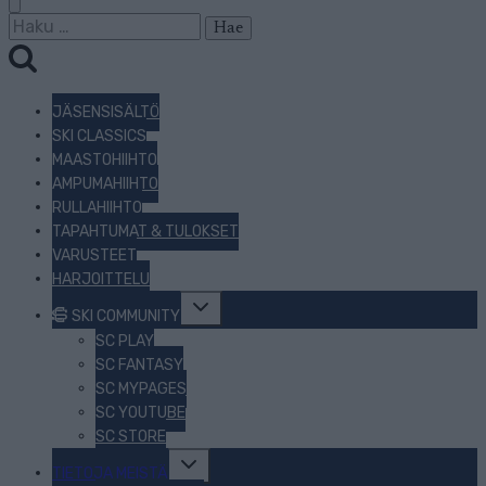
Haku:
JÄSENSISÄLTÖ
SKI CLASSICS
MAASTOHIIHTO
AMPUMAHIIHTO
RULLAHIIHTO
TAPAHTUMAT & TULOKSET
VARUSTEET
HARJOITTELU
Toggle
SKI COMMUNITY
child
menu
SC PLAY
SC FANTASY
SC MYPAGES
SC YOUTUBE
SC STORE
Toggle
TIETOJA MEISTÄ
child