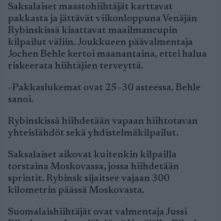
Saksalaiset maastohiihtäjät karttavat
pakkasta ja jättävät viikonloppuna Venäjän
Rybinskissä kisattavat maailmancupin
kilpailut väliin. Joukkueen päävalmentaja
Jochen Behle kertoi maanantaina, ettei halua
riskeerata hiihtäjien terveyttä.
–Pakkaslukemat ovat 25–30 asteessa, Behle
sanoi.
Rybinskissä hiihdetään vapaan hiihtotavan
yhteislähdöt sekä yhdistelmäkilpailut.
Saksalaiset aikovat kuitenkin kilpailla
torstaina Moskovassa, jossa hiihdetään
sprintit. Rybinsk sijaitsee vajaan 300
kilometrin päässä Moskovasta.
Suomalaishiihtäjät ovat valmentaja Jussi