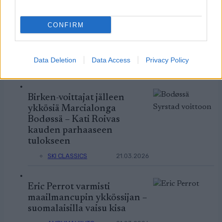
asiaa finaaleihin
CONFIRM
MAAILMANCUP
22.03.2026
|
MAASTOHIIHTO
Data Deletion
Data Access
Privacy Policy
Birken-voittajat jälleen
ykkösiä Marcialonga
Bodøssä – Kati Roivas
kauden parhaaseen
tulokseen
SKI CLASSICS
21.03.2026
Eric Perrot varmisti
maailmancupin ykkössijan –
suomalaisilla vaisu kisa