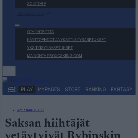
SC STORE
TIETOJA MEISTÄ
OTA YHTEYTTÄ
KÄYTTÖEHDOT JA YKSITYISYYSASETUKSET
YKSITYISYYSASETUKSET
MAINONTA PROXCSKIING.COM
PLAY
MYPAGES
STORE
RANKING
FANTASY
AMPUMAHIIHTO
Saksan hiihtäjät
vetäytyivät Rybinskin