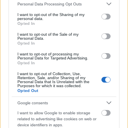
Please note that this website/app uses one or more Google
Personal Data Processing Opt Outs
services and may gather and store information including but
not limited to your visit or usage behaviour. You may click to
I want to opt-out of the Sharing of my
personal data.
grant or deny consent to Google and its third-party tags to
Opted In
use your data for below specified purposes in below Google
consent section.
I want to opt-out of the Sale of my
Personal Data.
Opted In
I want to opt-out of processing my
Personal Data for Targeted Advertising.
Opted In
I want to opt-out of Collection, Use,
Retention, Sale, and/or Sharing of my
Personal Data that Is Unrelated with the
Purposes for which it was collected.
Opted Out
Google consents
Tilaa uutiskirjeemme
I want to allow Google to enable storage
related to advertising like cookies on web or
device identifiers in apps.