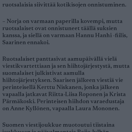
ruotsalaisia siivittää kotikisojen onnistuminen.
– Norja on varmaan paperilla kovempi, mutta
ruotsalaiset ovat onnistuneet täällä suksien
kanssa, ja siellä on varmaan Hannu Hanhi -fiilis,
Saarinen ennakoi.
Ruotsalaiset panttasivat aamupäivällä vielä
viestikvartettiaan ja sen hiihtojärjestystä, mutta
suomalaiset julkistivat aamulla
hiihtojärjestyksen. Saarisen jälkeen viestiä vie
perinteisellä Kerttu Niskanen, jonka jälkeen
vapaalla jatkavat Riitta-Liisa Roponen ja Krista
Pärmäkoski. Perinteisen hiihdon varaedustaja
on Anne Kyllönen, vapaalla Laura Mononen.
Suomen viestijoukkue muotoutui tiistaina