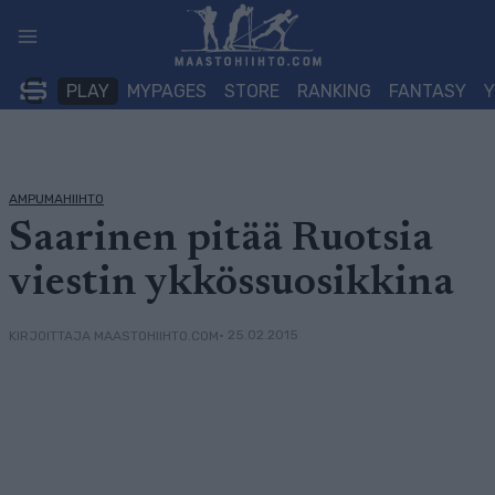
Siirry
sisältöön
PLAY
MYPAGES
STORE
RANKING
FANTASY
AMPUMAHIIHTO
Saarinen pitää Ruotsia
viestin ykkössuosikkina
• 25.02.2015
KIRJOITTAJA MAASTOHIIHTO.COM