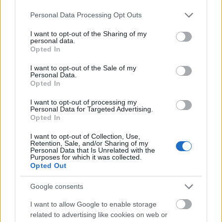
naisten 4×5 kilometrin hiihtoviestissä 2000-
Please note that this website/app uses one or more Google
Personal Data Processing Opt Outs
luvulla:
services and may gather and store information including but
not limited to your visit or usage behaviour. You may click to
I want to opt-out of the Sharing of my
personal data.
MM-2001, Lahti:
grant or deny consent to Google and its third-party tags to
Opted In
use your data for below specified purposes in below Google
Suomi hylättiin dopingin takia. Suomi sijoittui
consent section.
viestissä hopealle joukkueella Virpi Kuitunen,
I want to opt-out of the Sale of my
Personal Data.
Milla Jauho, Kaisa Varis, Pirjo Manninen.
Opted In
Olympialaiset 2002, Salt Lake City:
I want to opt-out of processing my
Seitsemäs: Kati Sundqvist, Satu Salonen, Riitta-
Personal Data for Targeted Advertising.
Liisa Lassila, Kaisa Varis.
Opted In
MM-2003, Val di Fiemme:
I want to opt-out of Collection, Use,
Suomi hylättiin dopingin takia. Suomi sijoittui
Retention, Sale, and/or Sharing of my
Personal Data that Is Unrelated with the
viestissä hopealle joukkueella Riikka Sirviö,
Purposes for which it was collected.
Virpi Kuitunen, Kaisa Varis, Pirjo Manninen.
Opted Out
MM-2005, Oberstdorf:
Viides: Kirsi Välimaa, Virpi Kuitunen, Aino-
Google consents
Kaisa Saarinen, Riitta-Liisa Lassila.
I want to allow Google to enable storage
Olympialaiset 2006, Torino:
related to advertising like cookies on web or