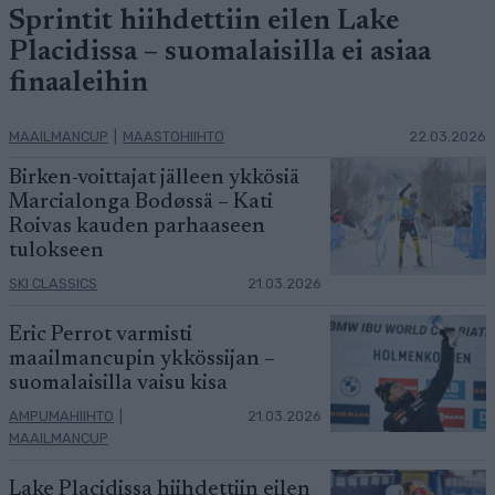
Sprintit hiihdettiin eilen Lake
Placidissa – suomalaisilla ei asiaa
finaaleihin
MAAILMANCUP
|
MAASTOHIIHTO
22.03.2026
Birken-voittajat jälleen ykkösiä
Marcialonga Bodøssä – Kati
Roivas kauden parhaaseen
tulokseen
SKI CLASSICS
21.03.2026
Eric Perrot varmisti
maailmancupin ykkössijan –
suomalaisilla vaisu kisa
AMPUMAHIIHTO
|
21.03.2026
MAAILMANCUP
Lake Placidissa hiihdettiin eilen