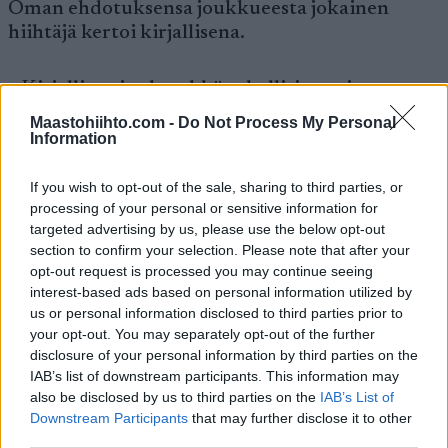
Oman ehdotuksensa joukkueesta jokainen
hiihtäjä kertoi kirjallisena.
– Kirjallisesti tulee ehkä rehellisin arvio,
Saarinen totesi.
Maastohiihto.com -
Do Not Process My Personal
Information
Päävalmentaja Jylhä arvioi, että jo ensi vuonna
If you wish to opt-out of the sale, sharing to third parties, or
naiset ovat valmiit kertomaan muiden kuullen
processing of your personal or sensitive information for
suullisesti, mikä kenenkin mielestä olisi hyvä
targeted advertising by us, please use the below opt-out
viestijoukkue. Ensi vuonna ei tosin ole
section to confirm your selection. Please note that after your
arvokisoja, joten viestijoukkueita valitaan vain
opt-out request is processed you may continue seeing
maailmancupiin.
interest-based ads based on personal information utilized by
us or personal information disclosed to third parties prior to
your opt-out. You may separately opt-out of the further
Kultamitaleja, dopingkäryjä ja floppeja
disclosure of your personal information by third parties on the
IAB’s list of downstream participants. This information may
naisten viesteissä
also be disclosed by us to third parties on the
IAB’s List of
Downstream Participants
that may further disclose it to other
Suomen arvokisasijoitukset ja joukkueet
third parties.