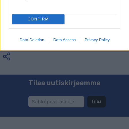
Kerttu Niskanen, Krista Lähteenmäki.
STT–KAIJA YLINIEMI
CONFIRM
(STT)
Data Deletion
Data Access
Privacy Policy
Tilaa uutiskirjeemme
Tilaa