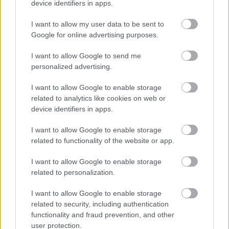
Seitsemäs: Aino-Kaisa Saarinen, Virpi Kuitunen,
device identifiers in apps.
Riitta-Liisa Lassila, Kati Venäläinen.
I want to allow my user data to be sent to
MM-2007, Sapporo:
Google for online advertising purposes.
Kultaa: Virpi Kuitunen, Aino-Kaisa Saarinen,
Riitta-Liisa Roponen, Pirjo Manninen.
I want to allow Google to send me
MM-2009, Liberec:
personalized advertising.
Kultaa: Pirjo Muranen, Virpi Kuitunen, Riitta-
Liisa Roponen, Aino-Kaisa Saarinen.
I want to allow Google to enable storage
Olympialaiset 2010, Vancouver:
related to analytics like cookies on web or
device identifiers in apps.
Pronssia: Pirjo Muranen, Virpi Kuitunen, Riitta-
Liisa Roponen, Aino-Kaisa Saarinen.
I want to allow Google to enable storage
MM-2011, Oslo:
related to functionality of the website or app.
Pronssia: Pirjo Muranen, Aino-Kaisa Saarinen,
Riitta-Liisa Roponen, Krista Lähteenmäki.
I want to allow Google to enable storage
MM-2013, Val di Fiemme:
related to personalization.
Viides: Anne Kyllönen, Kerttu Niskanen, Riitta-
I want to allow Google to enable storage
Liisa Roponen, Riikka Sarasoja-Lilja.
related to security, including authentication
Olympialaiset 2014, Sotshi:
functionality and fraud prevention, and other
Hopeaa: Anne Kyllönen, Aino-Kaisa Saarinen,
user protection.