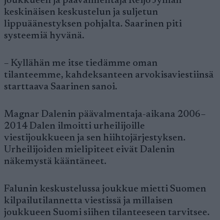
joukkueen ja päävalmentaja Reijo Jylhän
keskinäisen keskustelun ja suljetun
lippuäänestyksen pohjalta. Saarinen piti
systeemiä hyvänä.
– Kyllähän me itse tiedämme oman
tilanteemme, kahdeksanteen arvokisaviestiinsä
starttaava Saarinen sanoi.
Magnar Dalenin päävalmentaja-aikana 2006–
2014 Dalen ilmoitti urheilijoille
viestijoukkueen ja sen hiihtojärjestyksen.
Urheilijoiden mielipiteet eivät Dalenin
näkemystä kääntäneet.
Falunin keskustelussa joukkue mietti Suomen
kilpailutilannetta viestissä ja millaisen
joukkueen Suomi siihen tilanteeseen tarvitsee.