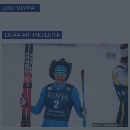
LUETUIMMAT
LISÄÄ ARTIKKELEITA
Kuva: Thibaut/NordicFocus