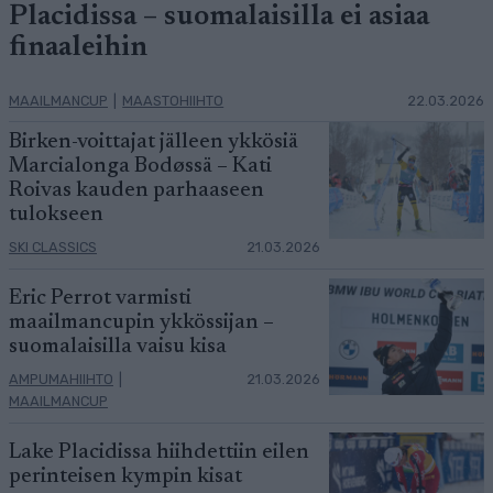
Placidissa – suomalaisilla ei asiaa
finaaleihin
MAAILMANCUP
|
MAASTOHIIHTO
22.03.2026
Birken-voittajat jälleen ykkösiä
Marcialonga Bodøssä – Kati
Roivas kauden parhaaseen
tulokseen
SKI CLASSICS
21.03.2026
Eric Perrot varmisti
maailmancupin ykkössijan –
suomalaisilla vaisu kisa
AMPUMAHIIHTO
|
21.03.2026
MAAILMANCUP
Lake Placidissa hiihdettiin eilen
perinteisen kympin kisat