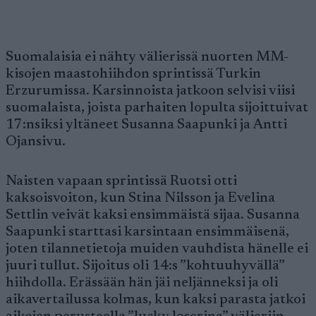
Suomalaisia ei nähty välierissä nuorten MM-
kisojen maastohiihdon sprintissä Turkin
Erzurumissa. Karsinnoista jatkoon selvisi viisi
suomalaista, joista parhaiten lopulta sijoittuivat
17:nsiksi yltäneet Susanna Saapunki ja Antti
Ojansivu.
Naisten vapaan sprintissä Ruotsi otti
kaksoisvoiton, kun Stina Nilsson ja Evelina
Settlin veivät kaksi ensimmäistä sijaa. Susanna
Saapunki starttasi karsintaan ensimmäisenä,
joten tilannetietoja muiden vauhdista hänelle ei
juuri tullut. Sijoitus oli 14:s ”kohtuuhyvällä”
hiihdolla. Erässään hän jäi neljänneksi ja oli
aikavertailussa kolmas, kun kaksi parasta jatkoi