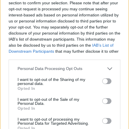
matka ja tavoitteena olikin jatkopaikka
section to confirm your selection. Please note that after your
karsinnasta.
opt-out request is processed you may continue seeing
interest-based ads based on personal information utilized by
us or personal information disclosed to third parties prior to
– Ihan positiivinen fiilis tästä jäi. Karsinnassa
your opt-out. You may separately opt-out of the further
sain hyvin itsestäni irti. Tämä oli hyvä
disclosure of your personal information by third parties on the
avauskisa, pursuitti (yhdistelmähiihto) on
IAB’s list of downstream participants. This information may
varmaan se paras matkani täällä, Ojansivu
also be disclosed by us to third parties on the
IAB’s List of
arvioi.
Downstream Participants
that may further disclose it to other
third parties.
Tiistaina MM-hiihdoissa vuorossa on 23-
Please note that this website/app uses one or more Google
Personal Data Processing Opt Outs
services and may gather and store information including but
vuotiaiden sprintti. Suomesta mukana ovat
not limited to your visit or usage behaviour. You may click to
I want to opt-out of the Sharing of my
Juho Mikkonen, Maria Grunvall ja Ristomatti
personal data.
grant or deny consent to Google and its third-party tags to
Hakola. Marjaana Pitkänen ja Perttu Hyvärinen
Opted In
use your data for below specified purposes in below Google
keskittyvät torstain normaalimatkoille, eivätkä
consent section.
I want to opt-out of the Sale of my
siksi starttaa sprinttiin.
Personal Data.
Opted In
Muista jatkoon päässeistä suomalaisista Iivo
I want to opt-out of processing my
Personal Data for Targeted Advertising.
Niskanen oli 19:s, Katri Lylynperä 23:s ja Anni
Opted In