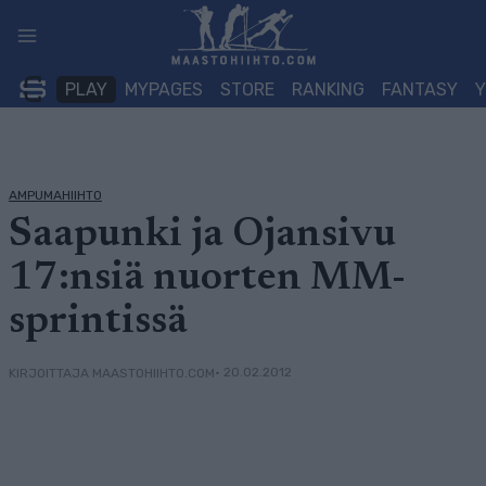
Siirry
sisältöön
PLAY
MYPAGES
STORE
RANKING
FANTASY
AMPUMAHIIHTO
Saapunki ja Ojansivu
17:nsiä nuorten MM-
sprintissä
• 20.02.2012
KIRJOITTAJA MAASTOHIIHTO.COM