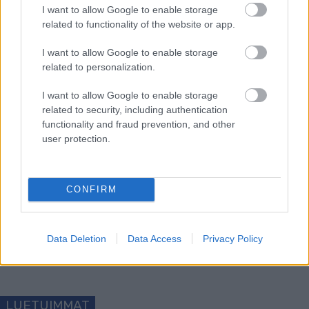
Niskanen Suomi,…38) Sami Lähdemäki Suomi,…
I want to allow Google to enable storage
54) Antti Honkimaa Suomi.
related to functionality of the website or app.
I want to allow Google to enable storage
– Maastohiihdon tiedotus
related to personalization.
I want to allow Google to enable storage
related to security, including authentication
functionality and fraud prevention, and other
user protection.
Tilaa uutiskirjeemme
CONFIRM
Tilaa
Data Deletion
Data Access
Privacy Policy
LUETUIMMAT