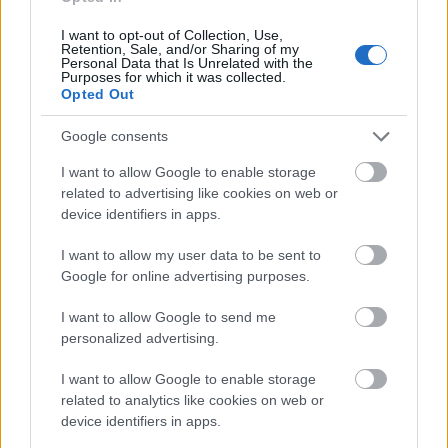
Kainulainen 29:s.
I want to opt-out of Collection, Use,
Retention, Sale, and/or Sharing of my
Personal Data that Is Unrelated with the
Tulokset:
Purposes for which it was collected.
Opted Out
Erzurum, Turkki:
Google consents
I want to allow Google to enable storage
Nuorten MM-hiihdot, 1. päivä, sprintti (v):
related to advertising like cookies on web or
device identifiers in apps.
Naiset: 1) Stina Nilsson Ruotsi, 2) Evelina
I want to allow my user data to be sent to
Settlin, 3) Christa Jäger,…17) Susanna Saapunki
Google for online advertising purposes.
Suomi,…23) Katri Lylynperä Suomi,…29) Anni
Kainulainen Suomi,…53) Linda Härkönen
I want to allow Google to send me
Suomi.
personalized advertising.
I want to allow Google to enable storage
Miehet: 1) Sergei Ustjugov Venäjä, 2) Sindre
related to analytics like cookies on web or
Björnestad Skar Norja, 3) Sondre Turvoll Fossli
device identifiers in apps.
Norja,…17) Antti Ojansivu Suomi,…19) Iivo