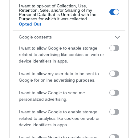
I want to opt-out of Collection, Use,
Miehet 50 km, yhteislähtö (p):
Retention, Sale, and/or Sharing of my
Personal Data that Is Unrelated with the
Purposes for which it was collected.
Opted Out
1. Eldar Rönning NOR 2.32.27,1
2. Dario Cologna SUI + 0,6
Google consents
3. Martin Sundby NOR + 5,8
4. Maksim Vylegzhanin RUS + 6,4
I want to allow Google to enable storage
5. Konstantin Glavatski RUS + 7,6
related to advertising like cookies on web or
device identifiers in apps.
6. Ilja Tshernusov RUS + 8,5
7. Aleksander Legkov RUS + 8,6
I want to allow my user data to be sent to
8. Johan Olsson SWE + 8,9
Google for online advertising purposes.
9. Niklas Dyrhaug NOR + 9,1
10. Devon Kershaw CAN + 9,3
I want to allow Google to send me
personalized advertising.
13. Sami Jauhojärvi + 12,4
I want to allow Google to enable storage
23. Lari Lehtonen + 25,0
related to analytics like cookies on web or
device identifiers in apps.
Maailmancupin pistetilanne 33/37 kilpailun
I want to allow Google to enable storage