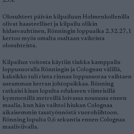
23:s.
Olosuhteet päivän kilpailuun Holmenkollenilla
olivat haasteelliset ja kilpailu olikin
hidasvauhtinen, Rönningin loppuaika 2.32.27,1
kertoo myös omalta osaltaan vaikeista
olosuhteista.
Kilpailun voitosta käytiin tiukka kamppailu
loppusuoralla Rönningin ja Colognan välillä,
kaksikko tuli rinta rinnan loppusuoraa vaihtaen
useamman kerran johtopaikkaa. Rönning
ratkaisi kisan lopulta edukseen viimeisillä
kymmenillä metreillä loivassa nousussa ennen
maalia, kun hän vaihtoi hiukan Colognaa
aikaisemmin tasatyönnöstä vuorohiihtoon.
Rönning lopulta 0,6 sekuntia ennen Colognaa
maaliviivalla.