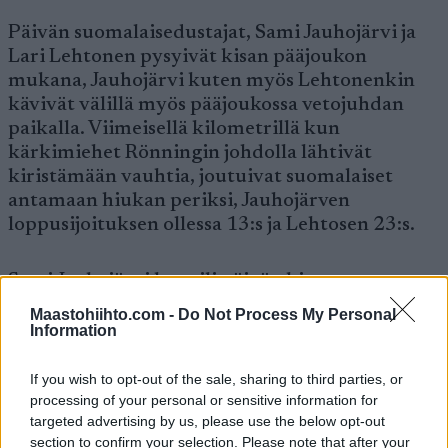
Päivän suomalaisedustajat, Sami Jauhojärvi ja
Lari Lehtonen pysyivät kisan pääjoukon
mukana, Jauhojärvi kuten myös Lehtonenkin
kävivät välillä myös pääjoukossa vetojuhdan
paikalla. Viimeisellä kilometrillä kun
kärkimiehet Rönningin johdolla lähtivät
kiristämään vauhtia, joutuivat suomalaiset
antamaan hiukan periksi, Jauhojärven
loppusijoituksen ollessa 13:s ja Lehtosen 23:s.
Sami Jauhojärvi kuvaili päivän kisaa
perussuorittamiseksi:
Maastohiihto.com -
Do Not Process My Personal
Information
– Vähän parempaa odotin tältä päivältä, nyt oli
If you wish to opt-out of the sale, sharing to third parties, or
sellaista perussuorittamista. Alku oli vähän
processing of your personal or sensitive information for
hankalampaa kuin odotin, mutta 30 km jälkeen
targeted advertising by us, please use the below opt-out
oli jo parempaa menoa. Se ainakin osoittaa sen,
section to confirm your selection. Please note that after your