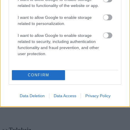
jälkeen:
related to functionality of the website or app.
I want to allow Google to enable storage
1. Dario Cologna SUI 1900
related to personalization.
2. Devon Kershaw CAN 1214
3. Petter Northug NOR 1199
I want to allow Google to enable storage
4. Aleksander Legkov RUS 954
related to security, including authentication
5. Marcus Hellner SWE 935
functionality and fraud prevention, and other
user protection.
36. Sami Jauhojärvi 225
39. Matti Heikkinen 207
CONFIRM
48. Matias Strandvall 178
56. Anssi Pentsinen 143
75. Lari Lehtonen 65
Data Deletion
Data Access
Privacy Policy
79. Martti Jylhä 62