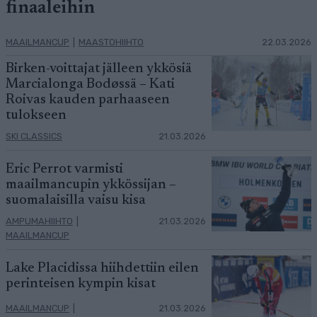
finaaleihin
MAAILMANCUP
|
MAASTOHIIHTO
22.03.2026
Birken-voittajat jälleen ykkösiä
Marcialonga Bodøssä – Kati
Roivas kauden parhaaseen
tulokseen
SKI CLASSICS
21.03.2026
Eric Perrot varmisti
maailmancupin ykkössijan –
suomalaisilla vaisu kisa
AMPUMAHIIHTO
|
21.03.2026
MAAILMANCUP
Lake Placidissa hiihdettiin eilen
perinteisen kympin kisat
MAAILMANCUP
|
21.03.2026