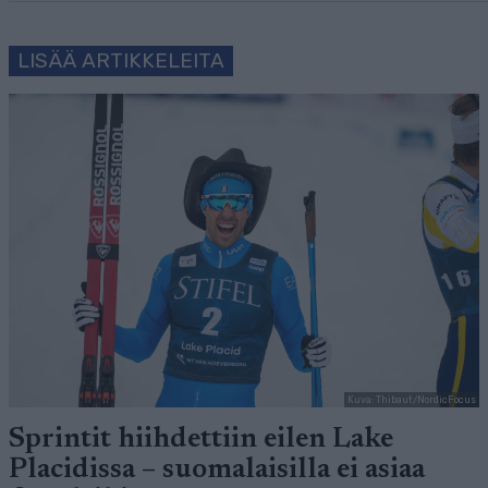
LISÄÄ ARTIKKELEITA
Kuva: Thibaut/NordicFocus
Sprintit hiihdettiin eilen Lake
Placidissa – suomalaisilla ei asiaa