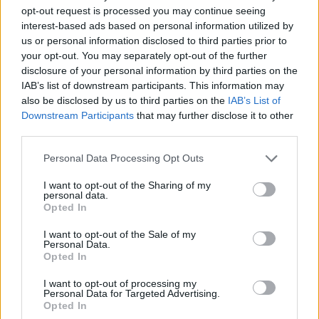
että tankkaus onnistui tälle päivälle oikein
opt-out request is processed you may continue seeing
hyvin.
interest-based ads based on personal information utilized by
us or personal information disclosed to third parties prior to
your opt-out. You may separately opt-out of the further
Lari Lehtonen oli tyytyväinen kisan jälkeen:
disclosure of your personal information by third parties on the
IAB’s list of downstream participants. This information may
also be disclosed by us to third parties on the
IAB’s List of
– Eihän tässä voi kuin tyytyväinen olla,
Downstream Participants
that may further disclose it to other
meikäläisen paras 50 km ikinä. Tänään pysyin
third parties.
hyvin pääjoukon mukana koko matkan ja kyllä
hiihtäminen pääjoukossa on huomattavasti
Please note that this website/app uses one or more Google
Personal Data Processing Opt Outs
services and may gather and store information including but
helpompaa kuin sen takana, pääjoukossa tänään
not limited to your visit or usage behaviour. You may click to
I want to opt-out of the Sharing of my
sai aika rauhassa hiihtää. Keli oli aika raskas,
personal data.
grant or deny consent to Google and its third-party tags to
suksi puolestaan kyllä erinomainen tälle kelille.
Opted In
use your data for below specified purposes in below Google
Kyllä tämä päivä antaa taas uskoa omaan
consent section.
I want to opt-out of the Sale of my
tekemiseen, mukava jatkaa tästä kautta vielä
Personal Data.
eteenpäin.
Opted In
I want to opt-out of processing my
Personal Data for Targeted Advertising.
NORJA, HOLMENKOLLEN – Lopputulokset:
Opted In