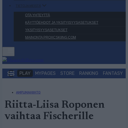
TIETOJA MEISTÄ
OTA YHTEYTTÄ
KÄYTTÖEHDOT JA YKSITYISYYSASETUKSET
YKSITYISYYSASETUKSET
MAINONTA PROXCSKIING.COM
PLAY
MYPAGES
STORE
RANKING
FANTASY
AMPUMAHIIHTO
Riitta-Liisa Roponen
vaihtaa Fischerille