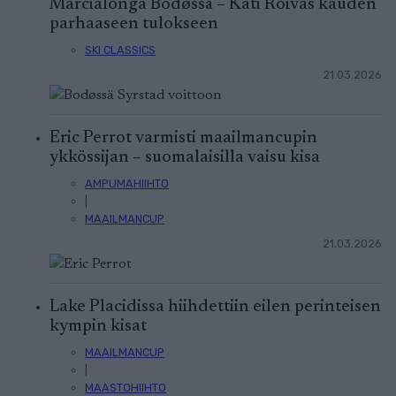
Marcialonga Bodøssä – Kati Roivas kauden
parhaaseen tulokseen
SKI CLASSICS
21.03.2026
Eric Perrot varmisti maailmancupin
ykkössijan – suomalaisilla vaisu kisa
AMPUMAHIIHTO
|
MAAILMANCUP
21.03.2026
Lake Placidissa hiihdettiin eilen perinteisen
kympin kisat
MAAILMANCUP
|
MAASTOHIIHTO