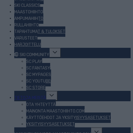
SKI CLASSICS
MAASTOHIIHTO
AMPUMAHIIHTO
RULLAHIIHTO
TAPAHTUMAT & TULOKSET
VARUSTEET
HARJOITTELU
Toggle
SKI COMMUNITY
child
menu
SC PLAY
SC FANTASY
SC MYPAGES
SC YOUTUBE
SC STORE
Toggle
TIETOJA MEISTÄ
child
menu
OTA YHTEYTTÄ
MAINONTA MAASTOHIIHTO.COM
KÄYTTÖEHDOT JA YKSITYISYYSASETUKSET
YKSITYISYYSASETUKSET
Toggle