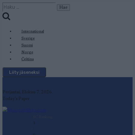
Siirry
Haku:
sisältöön
International
Sverige
Suomi
Norge
Čeština
Liity jäseneksi
Perjantai, Elokuu 7, 2026
Today's Paper
SC Ranking
1
-