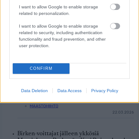
I want to allow Google to enable storage
related to personalization.
LISÄÄ ARTIKKELEITA
I want to allow Google to enable storage
related to security, including authentication
functionality and fraud prevention, and other
user protection.
Kuva: Thibaut/NordicFocus
Sprintit hiihdettiin eilen Lake
Placidissa – suomalaisilla ei
CONFIRM
asiaa finaaleihin
Data Deletion
Data Access
Privacy Policy
MAAILMANCUP
|
MAASTOHIIHTO
22.03.2026
Birken-voittajat jälleen ykkösiä