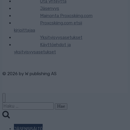
Ota yhteyttä
Jäsenyys
Mainonta Proxcskiing.com
Proxcskiing.com etsii
kirjoittajaa
Yksityisyysasetukset
Käyttöehdot ja
yksityisyysasetukset
© 2026 by
W publishing AS
Haku:
JÄSENSISÄLTÖ