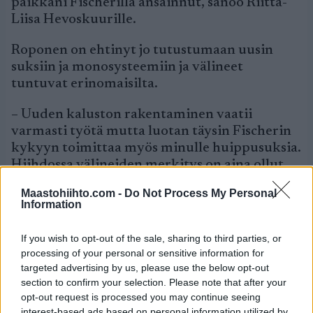
paikkani Fischerillä ansainnut, sanoo Riitta-
Liisa Hevoskuurille.
Roponen on ehtinyt jo tutustumaan uusin
suksiin ja monosysteemiin ja välineet
tuntuvat erinomaisilta.
– Uuden kaluston rakentaminen vaatii
varmasti työtä mutta luotan täysin Fischerin
kykyyn toimittaa myös minulle huippusuksia.
Hiihdossa välineiden merkitys on aina ollut
merkittävä mutta nykyisissä
Maastohiihto.com -
Do Not Process My Personal
kilpailumuodoissa välineet korostuvat
Information
entisestään, painottaa Roponen.
If you wish to opt-out of the sale, sharing to third parties, or
Roponen on tyytyväinen alkukauden
processing of your personal or sensitive information for
harjoitteluunsa.
targeted advertising by us, please use the below opt-out
section to confirm your selection. Please note that after your
– Harjoituskausi on lähtenyt hyvin käyntiin ja
opt-out request is processed you may continue seeing
seuraavana on oma leiri Levin maastoissa
interest-based ads based on personal information utilized by