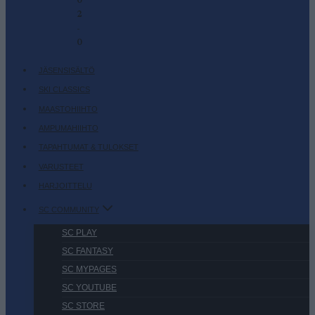
0
2
-
0
JÄSENSISÄLTÖ
SKI CLASSICS
MAASTOHIIHTO
AMPUMAHIIHTO
TAPAHTUMAT & TULOKSET
VARUSTEET
HARJOITTELU
SC COMMUNITY
SC PLAY
SC FANTASY
SC MYPAGES
SC YOUTUBE
SC STORE