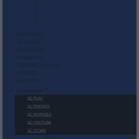
0
2
-
0
JÄSENSISÄLTÖ
SKI CLASSICS
MAASTOHIIHTO
AMPUMAHIIHTO
TAPAHTUMAT & TULOKSET
VARUSTEET
HARJOITTELU
SC COMMUNITY
SC PLAY
SC FANTASY
SC MYPAGES
SC YOUTUBE
SC STORE