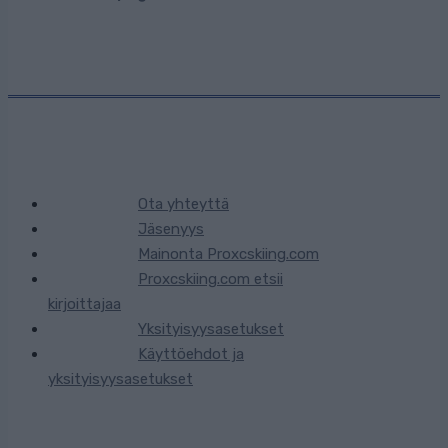
Ota yhteyttä
Jäsenyys
Mainonta Proxcskiing.com
Proxcskiing.com etsii
kirjoittajaa
Yksityisyysasetukset
Käyttöehdot ja
yksityisyysasetukset