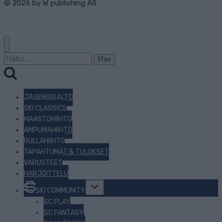
© 2026 by
W publishing AS
Haku:
JÄSENSISÄLTÖ
SKI CLASSICS
MAASTOHIIHTO
AMPUMAHIIHTO
RULLAHIIHTO
TAPAHTUMAT & TULOKSET
VARUSTEET
HARJOITTELU
Toggle
SKI COMMUNITY
child
menu
SC PLAY
SC FANTASY