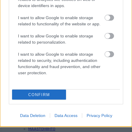
device identifiers in apps.
I want to allow Google to enable storage
Kuva: Thibaut/NordicFocus
related to functionality of the website or app.
Sprintit hiihdettiin eilen Lake
I want to allow Google to enable storage
Placidissa – suomalaisilla ei
related to personalization.
asiaa finaaleihin
I want to allow Google to enable storage
related to security, including authentication
Lake Placidin maastohiihdon maailmancupin
functionality and fraud prevention, and other
päätösviikonloppu jatkui eilen sprinttikisoilla.
user protection.
Suomalaisilla ei ollut aisaa kärkeen, mutta
pitkän ja kunniakkaan uransa lopettava
Federico Pellegrino (kuvassa) kruunasi
päätöskautensa voitolla. Naisten puolella Ruotsi
CONFIRM
dominoi jälleen.
KIRJOITTAJA MAASTOHIIHTO.COM
Data Deletion
Data Access
Privacy Policy
MAAILMANCUP
|
MAASTOHIIHTO