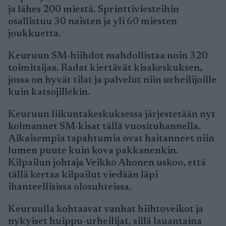
ja lähes 200 miestä. Sprinttiviesteihin
osallistuu 30 naisten ja yli 60 miesten
joukkuetta.
Keuruun SM-hiihdot mahdollistaa noin 320
toimitsijaa. Radat kiertävät kisakeskuksen,
jossa on hyvät tilat ja palvelut niin urheilijoille
kuin katsojillekin.
Keuruun liikuntakeskuksessa järjestetään nyt
kolmannet SM-kisat tällä vuosituhannella.
Aikaisempia tapahtumia ovat haitanneet niin
lumen puute kuin kova pakkanenkin.
Kilpailun johtaja Veikko Ahonen uskoo, että
tällä kertaa kilpailut viedään läpi
ihanteellisissa olosuhteissa.
Keuruulla kohtaavat vanhat hiihtoveikot ja
nykyiset huippu-urheilijat, sillä lauantaina