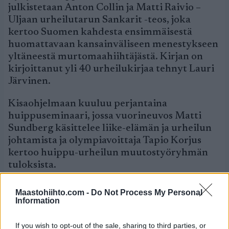
julkistetaan Anton Collin ja Matti Raivio –
Uljaan urheilutarun Sankarit -teos, joka
kertoo Suomen kahdesta ensimmäisestä
huomattavaan kansainväliseen menestykseen
yltäneestä murtomaahiihtäjästä. Kirjan on
kirjoittanut yli 40 urheilukirjaa tehnyt Lauri
Järvinen.
Kisaohjelmaan kuuluu perjantaina
huippuseminaari, jossa vuorineuvos Matti
Sundberg käsittelee liike-elämän ja urheilun
johtamista ja olympiavoittaja Tapio Korjus
kertoo huippu-urheilun muutostyöryhmän
tuloksista.
>> SM-kisasivut
Maastohiihto.com -
Do Not Process My Personal
Information
– Maastohiihdon tiedotus
If you wish to opt-out of the sale, sharing to third parties, or