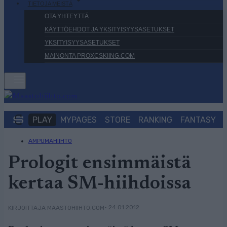
TIETOJA MEISTÄ
OTA YHTEYTTÄ
KÄYTTÖEHDOT JA YKSITYISYYSASETUKSET
YKSITYISYYSASETUKSET
MAINONTA PROXCSKIING.COM
PLAY
MYPAGES
STORE
RANKING
FANTASY
AMPUMAHIIHTO
Prologit ensimmäistä
kertaa SM-hiihdoissa
• 24.01.2012
KIRJOITTAJA MAASTOHIIHTO.COM