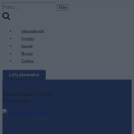
Siirry
Haku:
sisältöön
International
Sverige
Suomi
Norge
Čeština
Liity jäseneksi
Lauantai, Elokuu 8, 2026
Today's Paper
SC Ranking
1
-