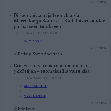
22.03.2026
Birken-voittajat jälleen ykkösiä
Marcialonga Bodøssä – Kati Roivas kauden
parhaaseen tulokseen
KIRJOITTAJA TEEMU VIRTANEN
SKI CLASSICS
21.03.2026
Eric Perrot varmisti maailmancupin
ykkössijan – suomalaisilla vaisu kisa
KIRJOITTAJA MAASTOHIIHTO.COM
AMPUMAHIIHTO
|
MAAILMANCUP
21.03.2026