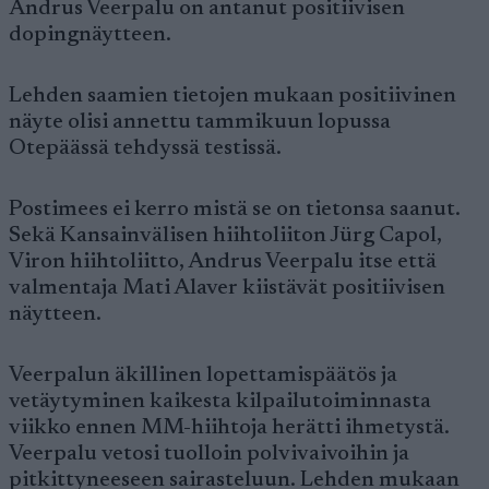
Andrus Veerpalu on antanut positiivisen
dopingnäytteen.
Lehden saamien tietojen mukaan positiivinen
näyte olisi annettu tammikuun lopussa
Otepäässä tehdyssä testissä.
Postimees ei kerro mistä se on tietonsa saanut.
Sekä Kansainvälisen hiihtoliiton Jürg Capol,
Viron hiihtoliitto, Andrus Veerpalu itse että
valmentaja Mati Alaver kiistävät positiivisen
näytteen.
Veerpalun äkillinen lopettamispäätös ja
vetäytyminen kaikesta kilpailutoiminnasta
viikko ennen MM-hiihtoja herätti ihmetystä.
Veerpalu vetosi tuolloin polvivaivoihin ja
pitkittyneeseen sairasteluun. Lehden mukaan