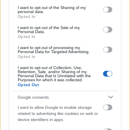
services and may gather and store information including but
not limited to your visit or usage behaviour. You may click to
I want to opt-out of the Sharing of my
LÄHDE: Postimees
personal data.
grant or deny consent to Google and its third-party tags to
Opted In
use your data for below specified purposes in below Google
consent section.
I want to opt-out of the Sale of my
Personal Data.
Opted In
I want to opt-out of processing my
Personal Data for Targeted Advertising.
Opted In
I want to opt-out of Collection, Use,
Retention, Sale, and/or Sharing of my
Personal Data that Is Unrelated with the
Purposes for which it was collected.
Opted Out
Google consents
I want to allow Google to enable storage
related to advertising like cookies on web or
device identifiers in apps.