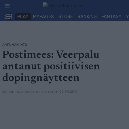
Siirry
sisältöön
PLAY
MYPAGES
STORE
RANKING
FANTASY
AMPUMAHIIHTO
Postimees: Veerpalu
antanut positiivisen
dopingnäytteen
• 02.04.2011
KIRJOITTAJA MAASTOHIIHTO.COM