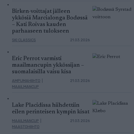
Birken-voittajat jälleen
ykkösiä Marcialonga Bodøssä
– Kati Roivas kauden
parhaaseen tulokseen
SKI CLASSICS
21.03.2026
Eric Perrot varmisti
maailmancupin ykkössijan –
suomalaisilla vaisu kisa
AMPUMAHIIHTO
|
21.03.2026
MAAILMANCUP
Lake Placidissa hiihdettiin
eilen perinteisen kympin kisat
MAAILMANCUP
|
21.03.2026
MAASTOHIIHTO