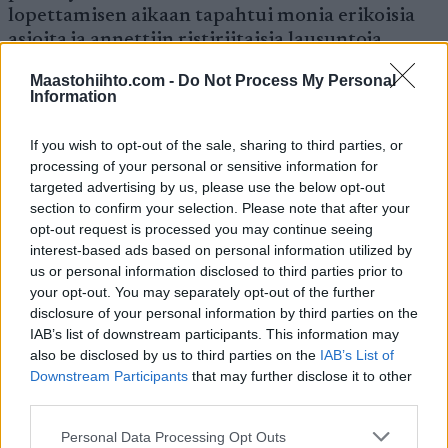
lopettamisen aikaan tapahtui monia erikoisia
asioita ja annettiin ristiriitaisia lausuntoja.
Maastohiihto.com -
Do Not Process My Personal
B-näytteen tutkiminen on Postimees-lehden
Information
mukaan viivästynyt. Aikaisempi deadline
maaliskuun 31. päivä on siirtynyt huhtikuun
If you wish to opt-out of the sale, sharing to third parties, or
puoleen väliin.
processing of your personal or sensitive information for
targeted advertising by us, please use the below opt-out
section to confirm your selection. Please note that after your
Ihmetystä on herättänyt se, että Veerpalu ja
opt-out request is processed you may continue seeing
Mae eivät ole järjestäneet kotiyleisölle mitään
interest-based ads based on personal information utilized by
jäähyväiskilpailuja, kuten menestyneiden
us or personal information disclosed to third parties prior to
your opt-out. You may separately opt-out of the further
urheilijoiden on tapana tehdä lopettaessaan.
disclosure of your personal information by third parties on the
IAB’s list of downstream participants. This information may
Postimeesin mukaan Mati Alaverin pestiä
also be disclosed by us to third parties on the
IAB’s List of
Venäjän maajoukkuevalmentajana on pidetty
Downstream Participants
that may further disclose it to other
third parties.
melko varmana, mutta päätökset ovat oudosti
venyneet.
Please note that this website/app uses one or more Google
Personal Data Processing Opt Outs