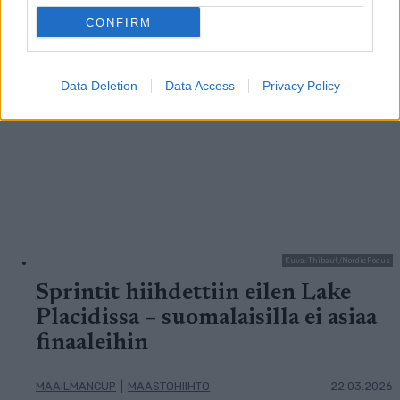
LISÄÄ ARTIKKELEITA
CONFIRM
Data Deletion
Data Access
Privacy Policy
Kuva: Thibaut/NordicFocus
Sprintit hiihdettiin eilen Lake
Placidissa – suomalaisilla ei asiaa
finaaleihin
MAAILMANCUP
|
MAASTOHIIHTO
22.03.2026