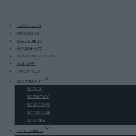
JÄSENSISÄLTÖ
SKI CLASSICS
MAASTOHIIHTO
AMPUMAHIIHTO
TAPAHTUMAT & TULOKSET
VARUSTEET
HARJOITTELU
SC COMMUNITY
SC PLAY
SC FANTASY
SC MYPAGES
SC YOUTUBE
SC STORE
TIETOJA MEISTÄ