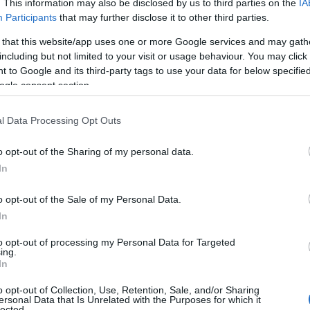
. This information may also be disclosed by us to third parties on the
IA
kaikille avoin 30 kilometrin retkisarja. Retkisarja
Participants
that may further disclose it to other third parties.
iihtäjät.
 that this website/app uses one or more Google services and may gath
including but not limited to your visit or usage behaviour. You may click 
 to Google and its third-party tags to use your data for below specifi
ogle consent section.
anget, hulppeat harjumaisemat, hiihdettävät ja ke
iiri. Pogosta pysyy myös ajan hermolla. Viime vu
l Data Processing Opt Outs
y haastoi kaikki Suomen yritykset mukaan.
o opt-out of the Sharing of my personal data.
 Joukkuekilpailu suoritetaan nelihenkisin joukkue
In
o opt-out of the Sale of my Personal Data.
simmäistä kertaa järjestettävässä pitkien matkoj
In
to opt-out of processing my Personal Data for Targeted
ing.
u Virtanen, joka pitää nimissään 24 tunnin hiihdo
In
ssa seurataan myös MTV3/Maxilla, joten kuvausr
o opt-out of Collection, Use, Retention, Sale, and/or Sharing
tietoa sisältävillä nettisivuilla osoitteessa
www.pog
ersonal Data that Is Unrelated with the Purposes for which it
lected.