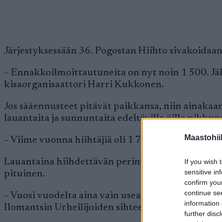
Järjestyksessään 36. Pogostan Hiihto sivakoidaan
– Ennakkoilmoittautuneita on nyt noin 1 500. Jäl
kisaorganisaattori Harri Kukkonen.
Jos sääennusteet pitävät paikkansa, niin ainakaan
lauantaita ja sunnuntaita edeltäville öille pikku
Maastohii
– Viime vuonna hiihtäjiä oli 1 730, ja melko läh
Lauantaina hiihdettävän perinteisen hiihtotavan 
If you wish 
sensitive in
pituinen.
confirm you
continue se
– Vuosi vuodelta aina vain useampi haluaa hiihtä
information 
Ilomantsin Urheilijoiden sihteeri Sari Romppane
further disc