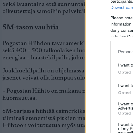
participants
Sekä lauantaina että sunnuntaina sujutellaan myös 
Downstream 
oikeutettuja samoihin palveluihin kuin muutkin h
Please note
information 
SM-tason vauhtia
deny consent
in below Go
Pogostan Hiihdon tavaramerkkejä ovat hohtavat h
sekä 400 – 500 talkoolaisen luoma iloinen ilmap
Persona
energiaa – haastekilpailu, johon L&T Biowatti O
I want t
Joukkuekilpailu on ohjelmassa myös tänä vuonna.
Opted 
jäsenet voivat olla kumpaa sukupuolta tahansa.
I want t
– Pogostan Hiihto on mukana myös tänä vuonna en
Opted 
huomauttaa.
I want 
Advertis
SM-Sarjassa hiihtää esimerkiksi toimittaja Teem
Opted 
tiiminsä etenemistä pitkien matkojen SM-sarja
I want t
Hiihtoon voi tutustua myös uusituilla ja runsaasti 
of my P
was col