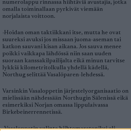
numerolappu rinnassa hiihtäviä avustajia, jotka
omalla toiminallaan pyrkivät viemään
norjalaista voittoon.
-Hoidan oman taktiikkani itse, mutta he ovat
suureksi avuksi jos missaan juoma-aseman tai
katkon sauvani kisan aikana. Jos sauva menee
poikki vaikkapa lähdössä niin saan uuden
suoraan kanssakilpailijalta eikä minun tarvitse
lykkiä kilometritolkulla yhdellä kädellä,
Northug selittää Vasalöparen-lehdessä.
Varsinkin Vasaloppetin järjestelyorganisaatio on
mielissään nähdessään Northugin Sälenissä eikä
esimerkiksi Norjan omassa lippulaivassa
Birkebeinerrennetissä.
-Vasaloppetin valinta hiihtomaratoniksi oli