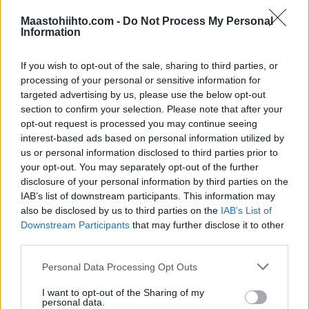
melkeinpä itsestäänselvyys. Sitä arvostetaan
Maastohiihto.com -
Do Not Process My Personal
enemmän sillä parhaat ovat aina paikalla, se on
Information
pisin, sillä on pitkät perinteet, ja se on myös
kilpailu, josta kaikki puhuvat jopa Norjassa,
If you wish to opt-out of the sale, sharing to third parties, or
Northug luettelee.
processing of your personal or sensitive information for
targeted advertising by us, please use the below opt-out
section to confirm your selection. Please note that after your
Northug ei itse usko voittavansa kilpailua,
opt-out request is processed you may continue seeing
mutta pitäisi sitä olympiakullan jälkeen
interest-based ads based on personal information utilized by
suurimpana saavutuksena mitä hän hiihtäjän
us or personal information disclosed to third parties prior to
urallaan on saavuttanut. MM-kullan ja
your opt-out. You may separately opt-out of the further
Vasaloppetin voiton hän arvottaa yhtä
disclosure of your personal information by third parties on the
IAB’s list of downstream participants. This information may
korkealle. Northug pitää pahimpina
also be disclosed by us to third parties on the
IAB’s List of
kilpakumppaneinaan norjalaisia maanmiehiään
Downstream Participants
that may further disclose it to other
sekä ruotsalaisista muun muassa Jörgen
third parties.
Brinkiä, Jehrry Ahrlinia, Oskar Svärdiä ja
Daniell Tynelliä. Hänen mukaansa
Please note that this website/app uses one or more Google
Personal Data Processing Opt Outs
services and may gather and store information including but
maailmancupiin satsaavat urheilijat tulevat
not limited to your visit or usage behaviour. You may click to
I want to opt-out of the Sharing of my
olemaan samaan aikaan Lahdessa.
personal data.
grant or deny consent to Google and its third-party tags to