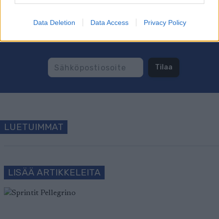
Data Deletion
Data Access
Privacy Policy
Tilaa uutiskirjeemme
Tilaa
LUETUIMMAT
LISÄÄ ARTIKKELEITA