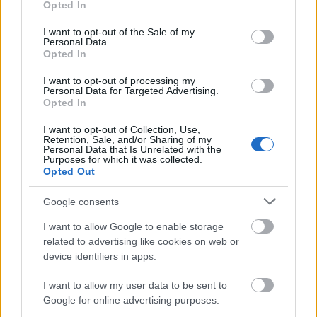
Opted In
use your data for below specified purposes in below Google
Mikäli Team United Bakeriesin joukkueessa
consent section.
I want to opt-out of the Sale of my
Personal Data.
hiihtävä Northug sattuisi omista epäilyistään
Opted In
huolimatta voittamaan Vasaloppetin, ei hän ole
vielä keksinyt sopivaa voittoelettä
I want to opt-out of processing my
Personal Data for Targeted Advertising.
maalisuoralle.
Opted In
I want to opt-out of Collection, Use,
-Voin ainoastaan sanoa sen, että siinä
Retention, Sale, and/or Sharing of my
Personal Data that Is Unrelated with the
tapauksessa Jonas Karlssonin pitää sulkea
Purposes for which it was collected.
televisio, sanoo Northug ja viittaa viime talven
Opted Out
MM-hiihtojen viestin episodiin.
Google consents
Holmenkollenilla Northug saapui viestin
I want to allow Google to enable storage
related to advertising like cookies on web or
ankkuriosuudella maalisuoralle turvallisessa
device identifiers in apps.
johdossa ennen Ruotsin Marcus Hellneriä. Juuri
ennen maaliviivan ylitystä hän hidasteli
I want to allow my user data to be sent to
katsellen samalla taakseen perässä hiihtävää
Google for online advertising purposes.
ruotsalaista. Ruotsalainen tv-kommentaattori