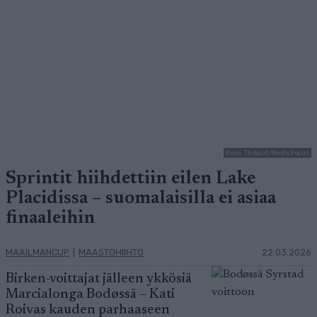
Kuva: Thibaut/NordicFocus
Sprintit hiihdettiin eilen Lake
Placidissa – suomalaisilla ei asiaa
finaaleihin
MAAILMANCUP
|
MAASTOHIIHTO
22.03.2026
Birken-voittajat jälleen ykkösiä
Marcialonga Bodøssä – Kati
Roivas kauden parhaaseen