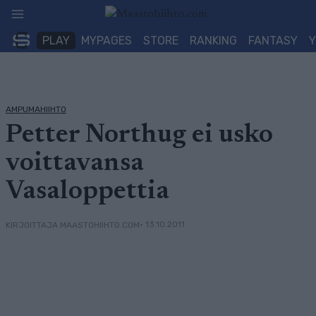
Siirry
sisältöön
PLAY
MYPAGES
STORE
RANKING
FANTASY
AMPUMAHIIHTO
Petter Northug ei usko
voittavansa
Vasaloppettia
• 13.10.2011
KIRJOITTAJA MAASTOHIIHTO.COM