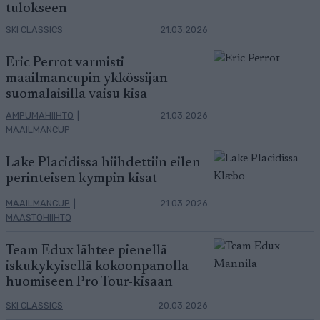
tulokseen
SKI CLASSICS
21.03.2026
Eric Perrot varmisti
maailmancupin ykkössijan –
suomalaisilla vaisu kisa
AMPUMAHIIHTO
|
21.03.2026
MAAILMANCUP
Lake Placidissa hiihdettiin eilen
perinteisen kympin kisat
MAAILMANCUP
|
21.03.2026
MAASTOHIIHTO
Team Edux lähtee pienellä
iskukykyisellä kokoonpanolla
huomiseen Pro Tour-kisaan
SKI CLASSICS
20.03.2026