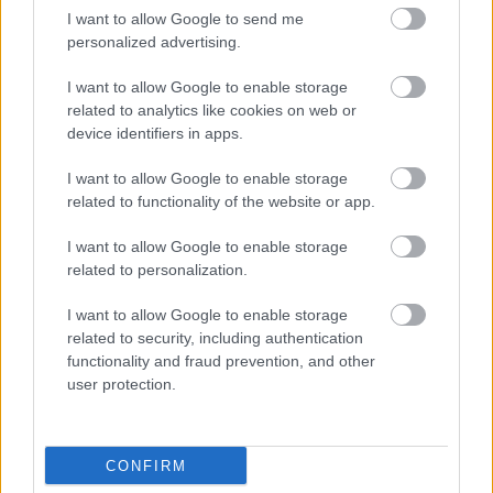
Karlsson ei pitänyt Northugin tempauksesta
I want to allow Google to send me
kutsuen norjalaista suorassa lähetyksessä siaksi.
personalized advertising.
Tämä nostatti pienen mediamyrskyn
I want to allow Google to enable storage
ruotsalaisten ja norjalaisten välillä.
related to analytics like cookies on web or
device identifiers in apps.
Vasaloppetin lisäksi Northug hiihtänee myös
I want to allow Google to enable storage
toisen maratonhiihdon. Hänet nähdään joko
related to functionality of the website or app.
Italian Marcialongassa tai Saksan König Ludwig
Laufissa. Täysin poissuljettua ei ole myöskään
I want to allow Google to enable storage
molempien edellä mainittujen kilpailujen
related to personalization.
hiihtäminen.
I want to allow Google to enable storage
related to security, including authentication
Lähde: Vasalöparen
functionality and fraud prevention, and other
user protection.
CONFIRM