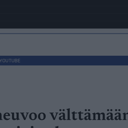
YOUTUBE
euvoo välttämään