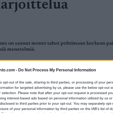
arjoittelua
s on saanut monet tahot pohtimaan korkean paikan
isiä menetelmiä.
hto.com -
Do Not Process My Personal Information
oo norjalaisurheilijoita toistaiseksi välttämään
to opt-out of the sale, sharing to third parties, or processing of your per
formation for targeted advertising by us, please use the below opt-out s
r selection. Please note that after your opt-out request is processed y
eing interest-based ads based on personal information utilized by us or
 norjalaisen ampumahiihtäjän Sivert Guttorm Bak
disclosed to third parties prior to your opt-out. You may separately opt-
 27, löydettiin tiistaina kuolleena hotellihuonees
losure of your personal information by third parties on the IAB’s list of