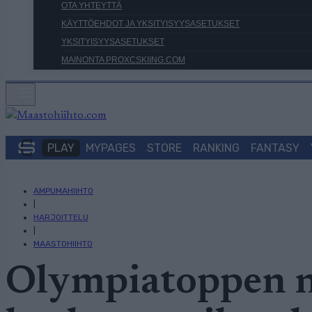
OTA YHTEYTTÄ
KÄYTTÖEHDOT JA YKSITYISYYSASETUKSET
YKSITYISYYSASETUKSET
MAINONTA PROXCSKIING.COM
PLAY
MYPAGES
STORE
RANKING
FANTASY
AMPUMAHIIHTO
|
HARJOITTELU
|
MAASTOHIIHTO
Olympiatoppen n