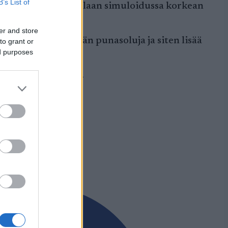
B’s List of
öytöhetkellä kasvoillaan simuloidussa korkean
er and store
o tuottaa enemmän punasoluja ja siten lisää
to grant or
ed purposes
aantia.
an harjoittelusta.