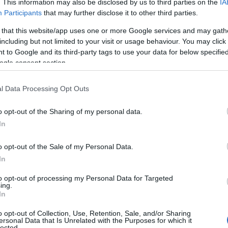
. This information may also be disclosed by us to third parties on the
IA
eilijoiden kanssa. Hänellä oli hotellihuoneessa l
Participants
that may further disclose it to other third parties.
 that this website/app uses one or more Google services and may gath
tysilman happipitoisuuden alentamiseen, jotta keh
including but not limited to your visit or usage behaviour. You may click 
 to Google and its third-party tags to use your data for below specifi
na simuloimaan korkeutta ja vähentämään hapen s
ogle consent section.
n neuvoon pidättäytyä simuloidusta korkean paik
l Data Processing Opt Outs
appimaski
o opt-out of the Sharing of my personal data.
a voit lukea myös
ProXCskiing.com
-sivustolla.
In
o opt-out of the Sale of my Personal Data.
In
to opt-out of processing my Personal Data for Targeted
ing.
In
o opt-out of Collection, Use, Retention, Sale, and/or Sharing
ersonal Data that Is Unrelated with the Purposes for which it
lected.