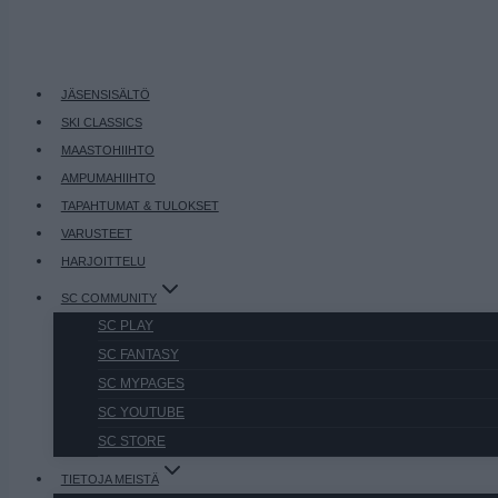
JÄSENSISÄLTÖ
SKI CLASSICS
MAASTOHIIHTO
AMPUMAHIIHTO
TAPAHTUMAT & TULOKSET
VARUSTEET
HARJOITTELU
SC COMMUNITY
SC PLAY
SC FANTASY
SC MYPAGES
SC YOUTUBE
SC STORE
TIETOJA MEISTÄ