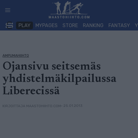
Siirry
sisältöön
PLAY
MYPAGES
STORE
RANKING
FANTASY
AMPUMAHIIHTO
Ojansivu seitsemäs
yhdistelmäkilpailussa
Liberecissä
• 25.01.2013
KIRJOITTAJA MAASTOHIIHTO.COM