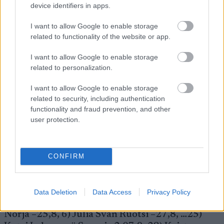
device identifiers in apps.
20-vuotiaitten yhdistelmäkilpailu:
I want to allow Google to enable storage
related to functionality of the website or app.
Miehet (10 km/p+10 km/v): 1) Dmitri
Rostovtsev Venäjä 47.40,2, 2) Artjom Maltsev
I want to allow Google to enable storage
Venäjä jäljessä 3,9 sekuntia, 3) Aleksei
related to personalization.
Tshervotkin Venäjä –5,2, 4) Simen Hegstad
I want to allow Google to enable storage
Krueger Norja –6,5, 5) Martin Weisheit Saksa –
related to security, including authentication
16,8, 6) Magne Haga Norja –48,1, 7) Antti
functionality and fraud prevention, and other
Ojansivu Suomi –54,9, …20) Joonas Sarkkinen
user protection.
Suomi –1.58,9, 50) Ville Ahonen –4.24,2, 57)
Rikhard Mäki-Heikkilä Suomi –4.54,4.
CONFIRM
Naiset (5 km/p+5 km/v): 1) Teresa Stadlober
Itävalta 27.13,0, 2) Nadezhda Shunjajeva Venäjä
–6,6, 3) Alisa Zhambalova Venäjä –10,9, 4)
Data Deletion
Data Access
Privacy Policy
Anastasia Sedova Venäjä –19,0, 5) Linn Eriksen
Norja –25,8, 6) Julia Svan Ruotsi –27,8, …25)