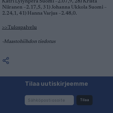
Katri Lylynperä Suomi –2.07,9, 28) Krista
Niiranen –2.17,5, 31) Johanna Ukkola Suomi –
2.24,1, 41) Hanna Varjus –2.48,0.
>>Tulospalvelu
-Maastohiihdon tiedotus
Tilaa uutiskirjeemme
Tilaa