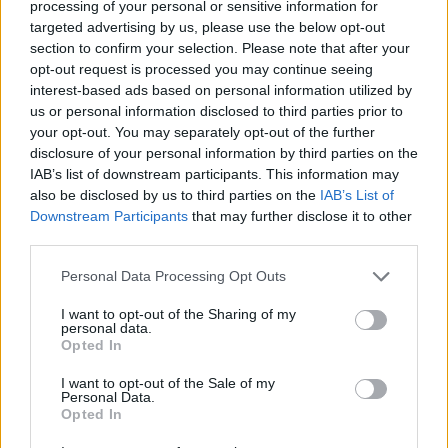
processing of your personal or sensitive information for
taaksepäin ja noussut vähän ylös. Vapaalle
targeted advertising by us, please use the below opt-out
lähdettäessä olin aivan hapoilla. Sieltä lähdin
section to confirm your selection. Please note that after your
pikkuhiljaa nostamaan sijoja. Nousin kuitenkin
opt-out request is processed you may continue seeing
interest-based ads based on personal information utilized by
parhaaksi suomalaiseksi, se vähän piristi,
us or personal information disclosed to third parties prior to
Lylynperä kertasi.
your opt-out. You may separately opt-out of the further
disclosure of your personal information by third parties on the
Krista Niiranen jatkoi tasaisia hiihtojaan ja oli
IAB’s list of downstream participants. This information may
also be disclosed by us to third parties on the
IAB’s List of
28:s. Johanna Ukkola oli 31:s ja Hanna Varjus
Downstream Participants
that may further disclose it to other
41:s.
third parties.
Please note that this website/app uses one or more Google
-Ihan ok. Pertsa oli tänään vahvempi, mutta oli
Personal Data Processing Opt Outs
services and may gather and store information including but
niin paljon ruuhkaa, että piti vähän katsella
not limited to your visit or usage behaviour. You may click to
I want to opt-out of the Sharing of my
paikkoja. Vapaalla poimin pari sijaa, mutta
personal data.
grant or deny consent to Google and its third-party tags to
Opted In
sellainen keskinkertainen hiihto, Niiranen
use your data for below specified purposes in below Google
sanoi.
consent section.
I want to opt-out of the Sale of my
Personal Data.
Opted In
-Pertsalla en vaan jaksanut yhtään ja vapaalla en