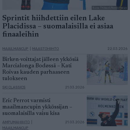
Kuva: Thibaut/NordicFocus
Sprintit hiihdettiin eilen Lake
Placidissa – suomalaisilla ei asiaa
finaaleihin
MAAILMANCUP
|
MAASTOHIIHTO
22.03.2026
Birken-voittajat jälleen ykkösiä
Marcialonga Bodøssä – Kati
Roivas kauden parhaaseen
tulokseen
SKI CLASSICS
21.03.2026
Eric Perrot varmisti
maailmancupin ykkössijan –
suomalaisilla vaisu kisa
AMPUMAHIIHTO
|
21.03.2026
MAAILMANCUP