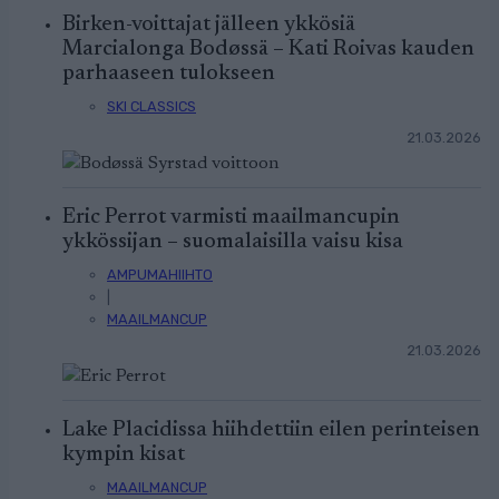
Birken-voittajat jälleen ykkösiä
Marcialonga Bodøssä – Kati Roivas kauden
parhaaseen tulokseen
SKI CLASSICS
21.03.2026
Eric Perrot varmisti maailmancupin
ykkössijan – suomalaisilla vaisu kisa
AMPUMAHIIHTO
|
MAAILMANCUP
21.03.2026
Lake Placidissa hiihdettiin eilen perinteisen
kympin kisat
MAAILMANCUP