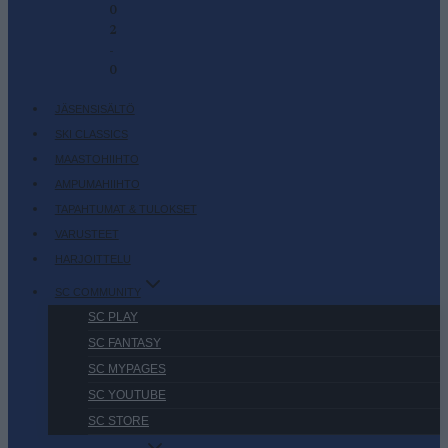
0
2
-
0
JÄSENSISÄLTÖ
SKI CLASSICS
MAASTOHIIHTO
AMPUMAHIIHTO
TAPAHTUMAT & TULOKSET
VARUSTEET
HARJOITTELU
SC COMMUNITY
SC PLAY
SC FANTASY
SC MYPAGES
SC YOUTUBE
SC STORE