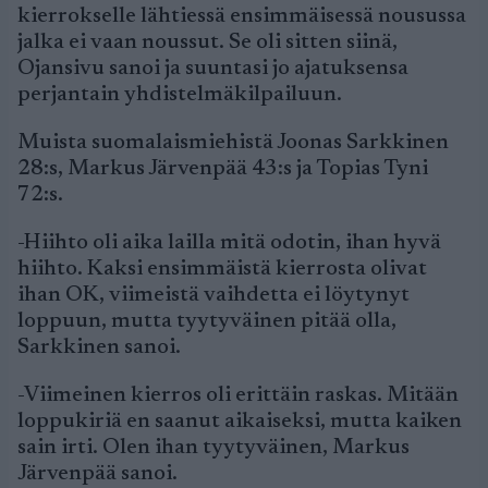
kierrokselle lähtiessä ensimmäisessä nousussa
jalka ei vaan noussut. Se oli sitten siinä,
Ojansivu sanoi ja suuntasi jo ajatuksensa
perjantain yhdistelmäkilpailuun.
Muista suomalaismiehistä Joonas Sarkkinen
28:s, Markus Järvenpää 43:s ja Topias Tyni
72:s.
-Hiihto oli aika lailla mitä odotin, ihan hyvä
hiihto. Kaksi ensimmäistä kierrosta olivat
ihan OK, viimeistä vaihdetta ei löytynyt
loppuun, mutta tyytyväinen pitää olla,
Sarkkinen sanoi.
-Viimeinen kierros oli erittäin raskas. Mitään
loppukiriä en saanut aikaiseksi, mutta kaiken
sain irti. Olen ihan tyytyväinen, Markus
Järvenpää sanoi.