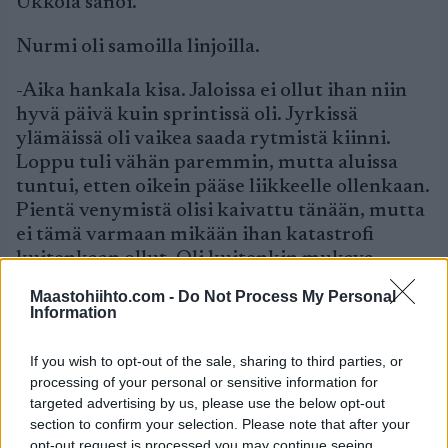
Ukkola sanoi.
Nurmi oli samoilla linjoilla.
-Aika hankala kisa. Jaloissa ei ollut ihan niin
hyvä päivä kuin sprintissä oli. Jyrkissä
ylämäissä oli vaikea saada rytmistä kiinni.
Loppu tuli vähän paremmin, mutta aluissa
tuntui, etten oikein pääse liikkeelle ollenkaan.
Pientä venymistä olisi kaivattu tänään, mutta
ei tämä varmaan mikään ihan katastrofi
kuitenkaan ollut. Oli kuitenkin mukava
hiihtää, Nurmi sanoi.
Maastohiihto.com -
Do Not Process My Personal
Information
20-vuotiaiden seuraava kilpailu on
yhdistelmähiihto perjantaina. Torstaina alle
If you wish to opt-out of the sale, sharing to third parties, or
23-vuotiaden MM-kilpailuissa hiihdetään
processing of your personal or sensitive information for
vapaalla naisten kymppi ja miesten 15
targeted advertising by us, please use the below opt-out
kilometriä
section to confirm your selection. Please note that after your
opt-out request is processed you may continue seeing