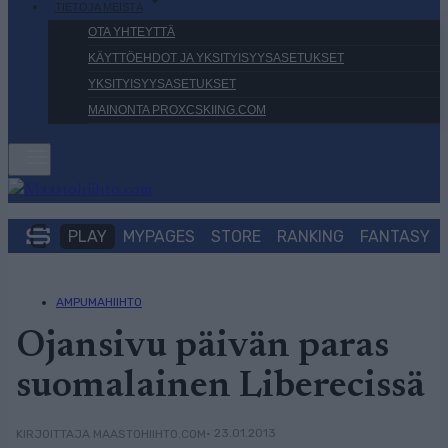
TIETOJA MEISTÄ
OTA YHTEYTTÄ
KÄYTTÖEHDOT JA YKSITYISYYSASETUKSET
YKSITYISYYSASETUKSET
MAINONTA PROXCSKIING.COM
PLAY
MYPAGES
STORE
RANKING
FANTASY
AMPUMAHIIHTO
Ojansivu päivän paras
suomalainen Liberecissä
• 23.01.2013
KIRJOITTAJA MAASTOHIIHTO.COM