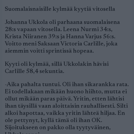
Suomalaisnaisille kylmää kyytiä vitosella
Johanna Ukkola oli parhaana suomalaisena
28:s vapaan vitosella. Leena Nurmi 34:s,
Krista Niiranen 39:s ja Hanna Varjus 56:s.
Voitto meni Saksaan Victoria Carlille, joka
aiemmin voitti sprintissä hopeaa.
Kyyti oli kylmää, sillä Ukkolakin hävisi
Carlille 58,4 sekuntia.
-Aika pahalta tuntui. Oli ihan sikarankka rata.
Ei todellakaan mikään huono hiihto, mutta ei
ollut mikään paras päivä. Yritin, etten lähtisi
ihan täysillä vaan aloittaisin rauhallisesti. Silti
alkoi hapottaa, vaikka yritin lähteä hiljaa. En
ole pettynyt, kyllä tämä oli ihan OK.
Sijoitukseen on pakko olla tyytyväinen,