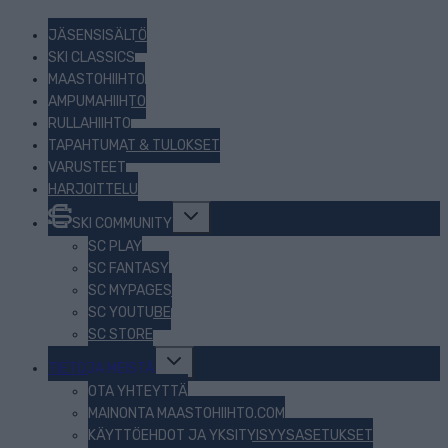
JÄSENSISÄLTÖ
SKI CLASSICS
MAASTOHIIHTO
AMPUMAHIIHTO
RULLAHIIHTO
TAPAHTUMAT & TULOKSET
VARUSTEET
HARJOITTELU
Toggle
SKI COMMUNITY
child
menu
SC PLAY
SC FANTASY
SC MYPAGES
SC YOUTUBE
SC STORE
Toggle
TIETOJA MEISTÄ
child
menu
OTA YHTEYTTÄ
MAINONTA MAASTOHIIHTO.COM
KÄYTTÖEHDOT JA YKSITYISYYSASETUKSET