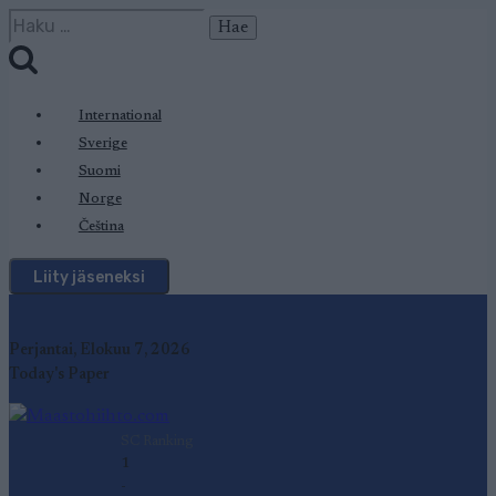
Siirry
Haku:
sisältöön
International
Sverige
Suomi
Norge
Čeština
Liity jäseneksi
Perjantai, Elokuu 7, 2026
Today's Paper
SC Ranking
1
-