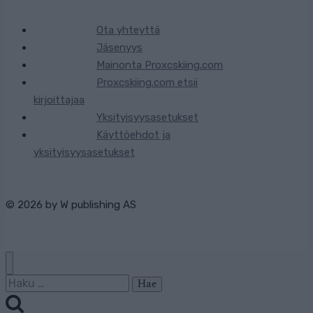
Ota yhteyttä
Jäsenyys
Mainonta Proxcskiing.com
Proxcskiing.com etsii
kirjoittajaa
Yksityisyysasetukset
Käyttöehdot ja
yksityisyysasetukset
© 2026 by
W publishing AS
Haku: