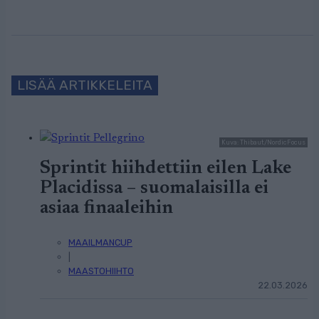
LISÄÄ ARTIKKELEITA
Kuva: Thibaut/NordicFocus
Sprintit hiihdettiin eilen Lake
Placidissa – suomalaisilla ei
asiaa finaaleihin
MAAILMANCUP
|
MAASTOHIIHTO
22.03.2026