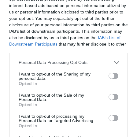
Nuorten MM-kilpailut:
interest-based ads based on personal information utilized by
us or personal information disclosed to third parties prior to
your opt-out. You may separately opt-out of the further
Miehet, alle 20-v, 10 km (v): 1) Dmitri
disclosure of your personal information by third parties on the
Rostovtsev Venäjä 23.32,5, 2) Artem Maltsev
IAB’s list of downstream participants. This information may
Venäjä jäljessä 16,8 sekuntia, 3) Martin
also be disclosed by us to third parties on the
IAB’s List of
Weisheit Saksa –17,6,
Downstream Participants
that may further disclose it to other
…19) Antti Ojansivu Suomi –1.14,3, …28)
third parties.
Joonas Sarkkinen Suomi –1.32,4, …43)
Please note that this website/app uses one or more Google
Personal Data Processing Opt Outs
Markus Järvenpää Suomi –1.59,7, …72) Topias
services and may gather and store information including but
Tyni Suomi –2.47,8.
not limited to your visit or usage behaviour. You may click to
I want to opt-out of the Sharing of my
personal data.
grant or deny consent to Google and its third-party tags to
Opted In
Naiset, alle 20-v, 5 km (v): 1) Victoria Carl
use your data for below specified purposes in below Google
Saksa 12.35,3, 2) Teresa Stadlober Itävalta –
consent section.
I want to opt-out of the Sale of my
4,3, 3) Anastasia Sedova Venäjä –11,4,
Personal Data.
Opted In
…28) Johanna Ukkola Suomi –58,4, …34)
Leena Nurmi Suomi –1.05,7, …39) Krista
I want to opt-out of processing my
Niiranen Suomi –1.08,5, …56) Hanna Varjus
Personal Data for Targeted Advertising.
Opted In
Suomi –1.31,9.