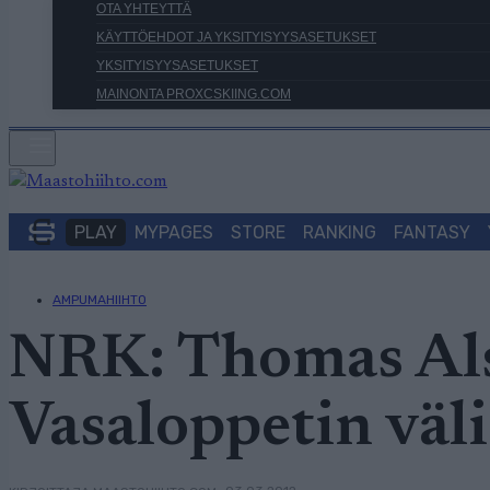
OTA YHTEYTTÄ
KÄYTTÖEHDOT JA YKSITYISYYSASETUKSET
YKSITYISYYSASETUKSET
MAINONTA PROXCSKIING.COM
PLAY
MYPAGES
STORE
RANKING
FANTASY
AMPUMAHIIHTO
NRK: Thomas Als
Vasaloppetin väli