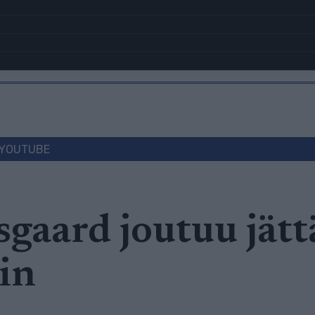
YOUTUBE
gaard joutuu jät
in