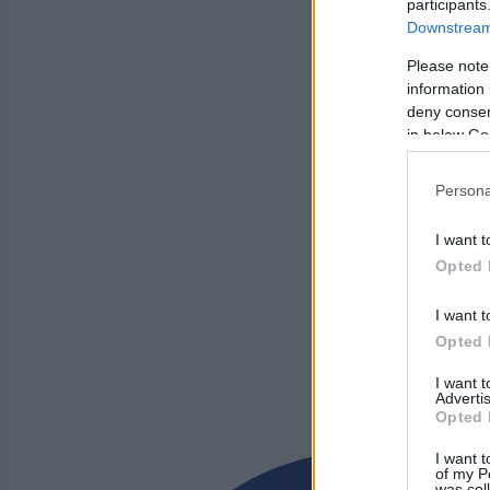
participants
Downstream 
Please note
information 
deny consent
in below Go
Persona
I want t
Opted 
I want t
Opted 
I want 
Advertis
Opted 
I want t
of my P
was col