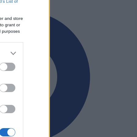
B’s List of
er and store
to grant or
ed purposes