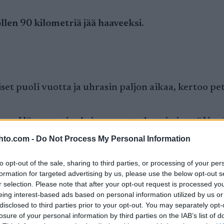
ollen 90 kilometriä jää haaveeksi.
iset puoli vuotta ja uhrasin paljon aikaa, kertoo 
a. Hän testasi suksiaan, mutta havaitsi, että Vasal
hto.com -
Do Not Process My Personal Information
o.
to opt-out of the sale, sharing to third parties, or processing of your per
jasuosikeista. Aikaisemmin myös suosikit Petter N
formation for targeted advertising by us, please use the below opt-out s
r selection. Please note that after your opt-out request is processed y
eing interest-based ads based on personal information utilized by us or
disclosed to third parties prior to your opt-out. You may separately opt-
losure of your personal information by third parties on the IAB’s list of