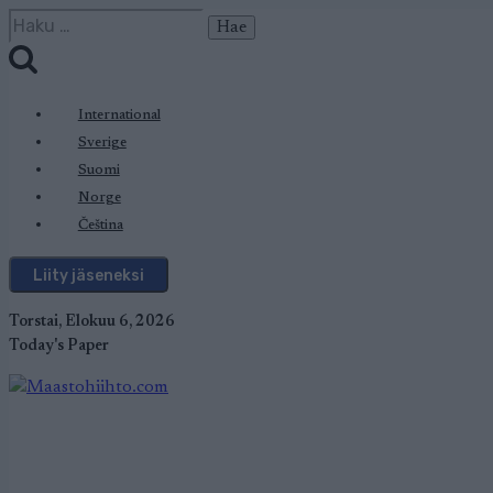
Siirry
Haku:
sisältöön
International
Sverige
Suomi
Norge
Čeština
Liity jäseneksi
Torstai, Elokuu 6, 2026
Today's Paper