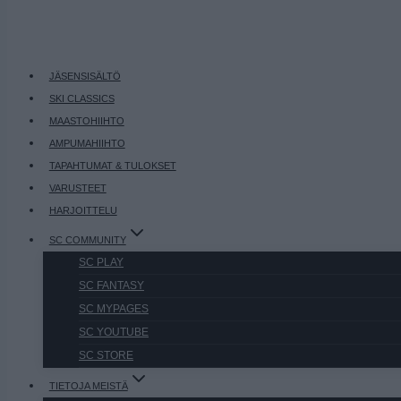
JÄSENSISÄLTÖ
SKI CLASSICS
MAASTOHIIHTO
AMPUMAHIIHTO
TAPAHTUMAT & TULOKSET
VARUSTEET
HARJOITTELU
SC COMMUNITY
SC PLAY
SC FANTASY
SC MYPAGES
SC YOUTUBE
SC STORE
TIETOJA MEISTÄ