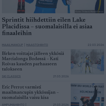
Kuva: Thibaut/NordicFocus
Sprintit hiihdettiin eilen Lake
Placidissa – suomalaisilla ei asiaa
finaaleihin
MAAILMANCUP
|
MAASTOHIIHTO
22.03.2026
Birken-voittajat jälleen ykkösiä
Marcialonga Bodøssä – Kati
Roivas kauden parhaaseen
tulokseen
SKI CLASSICS
21.03.2026
Eric Perrot varmisti
maailmancupin ykkössijan –
suomalaisilla vaisu kisa
AMPUMAHIIHTO
|
21.03.2026