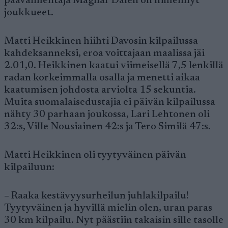
päävalmentaja Magnar Dalen on nimennyt
joukkueet.
Matti Heikkinen hiihti Davosin kilpailussa
kahdeksanneksi, eroa voittajaan maalissa jäi
2.01,0. Heikkinen kaatui viimeisellä 7,5 lenkillä
radan korkeimmalla osalla ja menetti aikaa
kaatumisen johdosta arviolta 15 sekuntia.
Muita suomalaisedustajia ei päivän kilpailussa
nähty 30 parhaan joukossa, Lari Lehtonen oli
32:s, Ville Nousiainen 42:s ja Tero Similä 47:s.
Matti Heikkinen oli tyytyväinen päivän
kilpailuun:
– Raaka kestävyysurheilun juhlakilpailu!
Tyytyväinen ja hyvillä mielin olen, uran paras
30 km kilpailu. Nyt päästiin takaisin sille tasolle