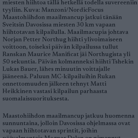
miesten hiihtoa tällä hetkellä todella suvereeniin
tyyliin. Kuva: Manzoni/NordicFocus
Maastohiihdon maailmancup jatkui tänään
Sveitsin Davosissa miesten 30 km vapaan
hiihtotavan kilpailulla. Maailmacupia johtava
Norjan Petter Northug hiihti ylivoimaiseen
voittoon, toiseksi päivän kilpailussa tullut
Ranskan Maurice Manificat jäi Northugista yli
50 sekuntia. Päivän kolmanneksi hiihti Tshekin
Lukas Bauer, lähes minuutin voittajalle
jääneenä. Paluun MC-kilpailuihin Rukan
onnettomuuden jälkeen tehnyt Matti
Heikkinen vastasi kilpailun parhaasta
suomalaissuorituksesta.
Maastohiihdon maailmancup jatkuu huomenna
sunnuntaina, jolloin Davosissa ohjelmassa ovat
vapaan hiihtotavan sprintit, joihin