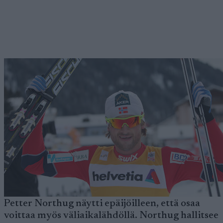
Petter Northug näytti epäijöilleen, että osaa
voittaa myös väliaikalähdöllä. Northug hallitsee