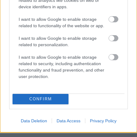
related to analytics like cookies on web or
sunnuntaina 11.12., jolloin Davosissa
device identifiers in apps.
ohjelmassa ovat vapaan hiihtotavan sprintit.
Päävalmentaja Magnar Dalen nimesi lopulliset
I want to allow Google to enable storage
sprinttijoukkueet lauantain kilpailujen
related to functionality of the website or app.
päätteeksi.
I want to allow Google to enable storage
related to personalization.
Naiset:
I want to allow Google to enable storage
related to security, including authentication
Riikka Sarasoja-Lilja, Anne Kyllönen, Mona-
functionality and fraud prevention, and other
Liisa Malvalehto, Krista Lähteenmäki, Aino-
user protection.
Kaisa Saarinen ja Kerttu Niskanen.
Miehet:
CONFIRM
Lasse Paakkonen, Matias Strandvall, Anssi
Data Deletion
Data Access
Privacy Policy
Pentsinen, Martti Jylhä, Kusti Kittilä ja Sami
Jauhojärvi.