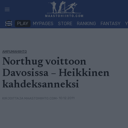
Siirry
sisältöön
PLAY
MYPAGES
STORE
RANKING
FANTASY
AMPUMAHIIHTO
Northug voittoon
Davosissa – Heikkinen
kahdeksanneksi
• 10.12.2011
KIRJOITTAJA MAASTOHIIHTO.COM