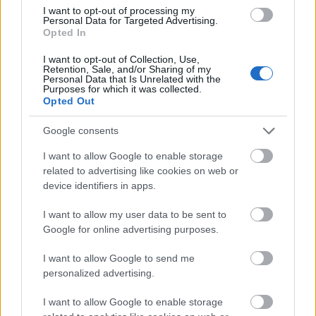
I want to opt-out of processing my
Personal Data for Targeted Advertising.
– Tour de Ski lähestyy ja onkin hyvä huomata
Opted In
että meidän urheilijoiltamme alkaa kunto
löytymään. Norjalaiset ovat tällä hetkellä
I want to opt-out of Collection, Use,
Retention, Sale, and/or Sharing of my
todella hyvässä kunnossa, varsinkin naisten
Personal Data that Is Unrelated with the
Purposes for which it was collected.
osalta norjalaisten meno on vakuuttavaa,
Opted Out
toivotaan että me pääsemme viimeistään
Tourilla lähemmäksi norjalaisrintamaa. Matti
Google consents
Heikkisen hiihto tänään oli lupauksia
I want to allow Google to enable storage
herättävää, ilman kaatumista hänen
related to advertising like cookies on web or
sijoituksensa olisi parantunut ehkä muutaman
device identifiers in apps.
sijan. Yllätyksiäkin tänään oli, varsinkin
Sveitsiläisten ja Venäläisten vaisua menoa koko
I want to allow my user data to be sent to
joukkueina voidaan pitää hiukan yllättävänä.
Google for online advertising purposes.
I want to allow Google to send me
Sprinttijoukkue Davosiin su 11.12.:
personalized advertising.
I want to allow Google to enable storage
Maailmancup-kilpailut jatkuvat huomenna