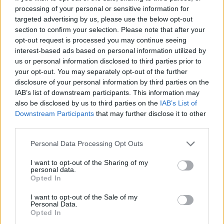
mäkien päällä kasailemaan itseään, että jaksaa
processing of your personal or sensitive information for
eteenpäin. Niin piippuun menin kyllä.
targeted advertising by us, please use the below opt-out
Viidelläkympillä on käynyt kyllä näin, mutta ei
section to confirm your selection. Please note that after your
kolmella kympillä ole koskaan näin, että
opt-out request is processed you may continue seeing
interest-based ads based on personal information utilized by
yks’kaks lähtee aivan taju kankaalle. Ei siinä
us or personal information disclosed to third parties prior to
hirveästi enää muuta auttanut kuin hiihtää
your opt-out. You may separately opt-out of the further
maaliin. Muuta ei ollut enää tehtävissä kuin
disclosure of your personal information by third parties on the
yrittää parsia jotain kasaan, mutta eipä siitä
IAB’s list of downstream participants. This information may
tullut mitään. Eväät olisi ollut tänään kyllä ihan
also be disclosed by us to third parties on the
IAB’s List of
hyvään hiihtoon, helposti kulki hiihto ja suksi
Downstream Participants
that may further disclose it to other
oli hyvä ja kaikki oli ihan hyvin. Kaksi rinkiä
third parties.
pystyin menemään helposti, sitten se vaan tuli:
Please note that this website/app uses one or more Google
Personal Data Processing Opt Outs
seinä vastaan
services and may gather and store information including but
not limited to your visit or usage behaviour. You may click to
I want to opt-out of the Sharing of my
personal data.
grant or deny consent to Google and its third-party tags to
Päävalmentaja Magnar Dalenin mielestä
Opted In
use your data for below specified purposes in below Google
lauantain kilpailuissa nähtiin hyviä
consent section.
I want to opt-out of the Sale of my
suomalaissuorituksia, mutta myöskin yllätyksiä
Personal Data.
muiden maiden osalta.
Opted In