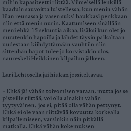
mihin kapasiteetti riittää. Viimeisellä lenkillä
kaaduin sauvoitta luistellessa, kun menin vähän
liian reunassa ja vasen suksi haukkasi penkkaan
niin että menin nurin. Kaatumiseen sinällään
meni ehkä 15 sekuntia aikaa, lisäksi kun olet jo
muutenkin hapoilla ja lähdet täysin paikaltaan
uudestaan kiihdyttämään vauhtiin niin
sittenhän hapot tulee jo korvistakin ulos,
naureskeli Heikkinen kilpailun jälkeen.
Lari Lehtosella jäi hiukan jossiteltavaa.
– Ehkä jäi vähän toivomisen varaan, mutta jos se
pisteille riittää, voi olla ainakin vähän
tyytyväinen, jos ei, pitää olla vähän pettynyt.
Ehkä ei ole vaan riittävää kovuutta korkealla
kilpailemiseen, varsinkin näin pitkällä
matkalla. Ehkä vähän kokemuksen