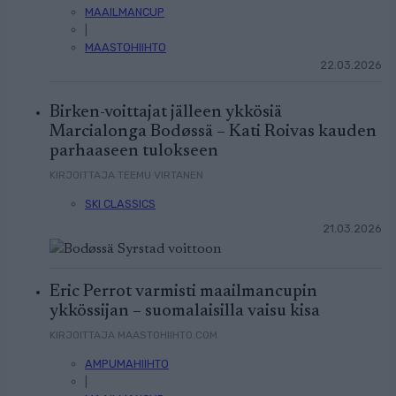
MAAILMANCUP
|
MAASTOHIIHTO
22.03.2026
Birken-voittajat jälleen ykkösiä
Marcialonga Bodøssä – Kati Roivas kauden
parhaaseen tulokseen
KIRJOITTAJA TEEMU VIRTANEN
SKI CLASSICS
21.03.2026
Eric Perrot varmisti maailmancupin
ykkössijan – suomalaisilla vaisu kisa
KIRJOITTAJA MAASTOHIIHTO.COM
AMPUMAHIIHTO
|