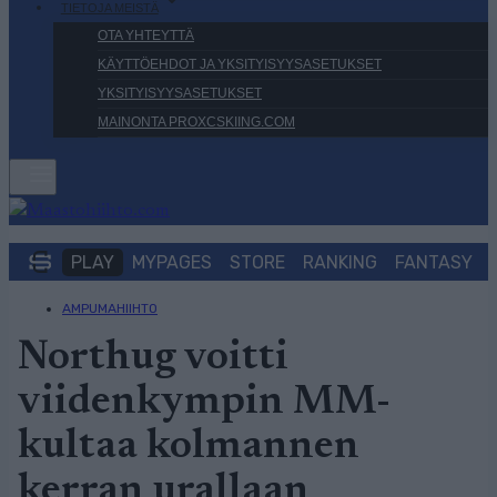
TIETOJA MEISTÄ
OTA YHTEYTTÄ
KÄYTTÖEHDOT JA YKSITYISYYSASETUKSET
YKSITYISYYSASETUKSET
MAINONTA PROXCSKIING.COM
PLAY
MYPAGES
STORE
RANKING
FANTASY
AMPUMAHIIHTO
Northug voitti
viidenkympin MM-
kultaa kolmannen
kerran urallaan