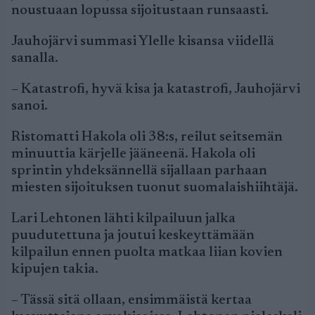
noustuaan lopussa sijoitustaan runsaasti.
Jauhojärvi summasi Ylelle kisansa viidellä
sanalla.
– Katastrofi, hyvä kisa ja katastrofi, Jauhojärvi
sanoi.
Ristomatti Hakola oli 38:s, reilut seitsemän
minuuttia kärjelle jääneenä. Hakola oli
sprintin yhdeksännellä sijallaan parhaan
miesten sijoituksen tuonut suomalaishiihtäjä.
Lari Lehtonen lähti kilpailuun jalka
puudutettuna ja joutui keskeyttämään
kilpailun ennen puolta matkaa liian kovien
kipujen takia.
– Tässä sitä ollaan, ensimmäistä kertaa