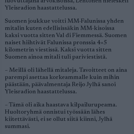
luovuttajana arvokisoissa, Lehtonen nieleskeli
Yleisradion haastattelussa.
Suomen joukkue voitti MM-Falunissa yhden
mitalin kuten edellisissäkin MM-kisoissa
kaksi vuotta sitten Val di Fiemmessä. Suomen
naiset hiihtivät Falunissa pronssia 4×5
kilometrin viestissä. Kaksi vuotta sitten
Suomen ainoa mitali tuli pariviestistä.
– Meillä oli lähellä mitaleja. Tavoitteet on aina
parempi asettaa korkeammalle kuin mihin
päästään, päävalmentaja Reijo Jylhä sanoi
Yleisradion haastattelussa.
– Tämä oli aika haastava kilpailurupeama.
Huoltoryhmä onnistui työssään lähes
kiitettävästi, ei se ollut siitä kiinni, Jylhä
summasi.