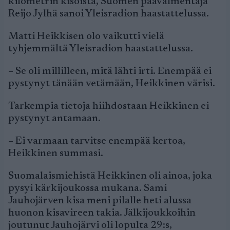
kilometrin kisoista, Suomen päävalmentaja
Reijo Jylhä sanoi Yleisradion haastattelussa.
Matti Heikkisen olo vaikutti vielä
tyhjemmältä Yleisradion haastattelussa.
– Se oli millilleen, mitä lähti irti. Enempää ei
pystynyt tänään vetämään, Heikkinen värisi.
Tarkempia tietoja hiihdostaan Heikkinen ei
pystynyt antamaan.
– Ei varmaan tarvitse enempää kertoa,
Heikkinen summasi.
Suomalaismiehistä Heikkinen oli ainoa, joka
pysyi kärkijoukossa mukana. Sami
Jauhojärven kisa meni pilalle heti alussa
huonon kisavireen takia. Jälkijoukkoihin
joutunut Jauhojärvi oli lopulta 29:s,