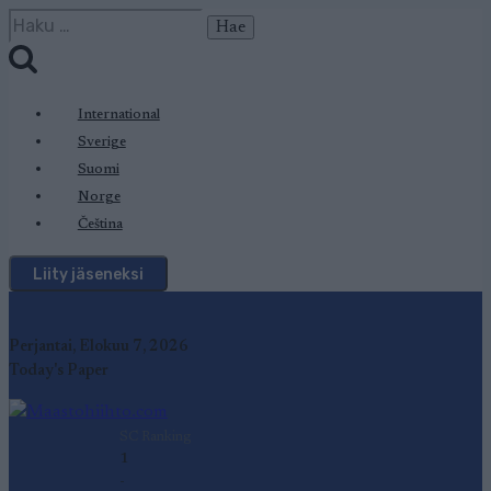
Siirry
Haku:
sisältöön
International
Sverige
Suomi
Norge
Čeština
Liity jäseneksi
Perjantai, Elokuu 7, 2026
Today's Paper
SC Ranking
1
-