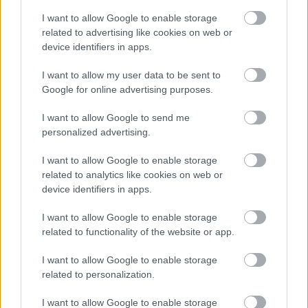
yhden pronssin tahtia
I want to allow Google to enable storage
related to advertising like cookies on web or
device identifiers in apps.
Suomen mitalit pohjoismaisten hiihtolajien
MM-kisoissa 2001–2015
I want to allow my user data to be sent to
(kultaa+hopeaa+pronssia=yhteensä):
Google for online advertising purposes.
2001 Lahti 2+5+3=10
2003 Val di Fiemme 1+1+2=4
I want to allow Google to send me
personalized advertising.
2005 Oberstdorf 1+3+1=5
2007 Sapporo 5+1+2=8
I want to allow Google to enable storage
2009 Liberec 3+0+5=8
related to analytics like cookies on web or
2011 Oslo 1+1+2=4
device identifiers in apps.
2013 Val di Fiemme 0+0+1=1
2015 Falun 0+0+1=1
I want to allow Google to enable storage
related to functionality of the website or app.
Vuoden 2009 kisoista lähtien Suomen mitalit
I want to allow Google to enable storage
ovat tulleet maastohiihdosta. Mäkihyppy ja
related to personalization.
yhdistetty olivat mitalikannassa vielä 2007
Sapporossa.
I want to allow Google to enable storage