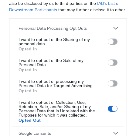
also be disclosed by us to third parties on the
IAB’s List of
21,6, 13) Niklas Dyrhaug Norja –22,3, 14)
Downstream Participants
that may further disclose it to other
Maurice Manificat Ranska –22,3, 15) Anders
third parties.
Södergren Ruotsi –24,0, 16) Martin Jaks
Please note that this website/app uses one or more Google
Tshekki –33,6, 17) Keishin Yoshida Japani –
Personal Data Processing Opt Outs
services and may gather and store information including but
1.29,2, 18) Jonas Baumann Sveitsi –1.35,9, 19)
not limited to your visit or usage behaviour. You may click to
I want to opt-out of the Sharing of my
Graeme Killick Kanada –1.44,1, 20) Matti
personal data.
grant or deny consent to Google and its third-party tags to
Heikkinen Suomi –1.49,3, 21) Algo Karp Viro
Opted In
use your data for below specified purposes in below Google
–1.50,8, 22) Giorgio Di Centa Italia –2.15,3,
consent section.
I want to opt-out of the Sale of my
23) Mattia Pellegrin Italia –2.23,6, 24) Calle
Personal Data.
Opted In
Halfvarsson Ruotsi –2.56,9, 25) Lars Nelson
Ruotsi –2.57,5, 26) Aivar Rehemaa Viro Viro –
I want to opt-out of processing my
3.03,0, 27) Andrei Larkov Venäjä –3.13,5, 28)
Personal Data for Targeted Advertising.
Opted In
Bernhard Tritscher Itävalta –3.15,3, 29) Sami
Jauhojärvi Suomi –3.17,5, 30) Ivan Babikov
I want to opt-out of Collection, Use,
Retention, Sale, and/or Sharing of my
Kanada –3.48,4…38) Ristomatti Hakola Suomi
Personal Data that Is Unrelated with the
–7.05,1. Lari Lehtonen Suomi keskeytti.
Purposes for which it was collected.
Opted Out
Falun jatkoi edellisten MM-kisojen
Google consents