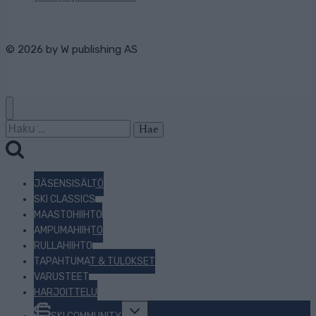
© 2026 by
W publishing AS
Haku:
JÄSENSISÄLTÖ
SKI CLASSICS
MAASTOHIIHTO
AMPUMAHIIHTO
RULLAHIIHTO
TAPAHTUMAT & TULOKSET
VARUSTEET
HARJOITTELU
Toggle