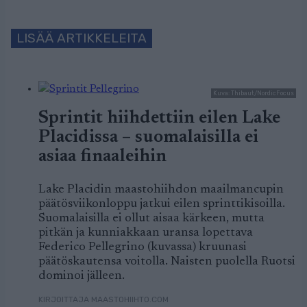
LISÄÄ ARTIKKELEITA
Kuva: Thibaut/NordicFocus
Sprintit hiihdettiin eilen Lake
Placidissa – suomalaisilla ei
asiaa finaaleihin
Lake Placidin maastohiihdon maailmancupin
päätösviikonloppu jatkui eilen sprinttikisoilla.
Suomalaisilla ei ollut aisaa kärkeen, mutta
pitkän ja kunniakkaan uransa lopettava
Federico Pellegrino (kuvassa) kruunasi
päätöskautensa voitolla. Naisten puolella Ruotsi
dominoi jälleen.
KIRJOITTAJA MAASTOHIIHTO.COM