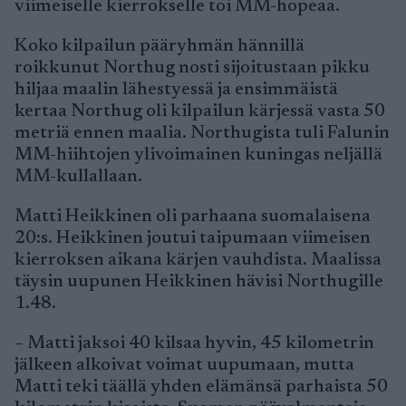
viimeiselle kierrokselle toi MM-hopeaa.
Koko kilpailun pääryhmän hännillä
roikkunut Northug nosti sijoitustaan pikku
hiljaa maalin lähestyessä ja ensimmäistä
kertaa Northug oli kilpailun kärjessä vasta 50
metriä ennen maalia. Northugista tuli Falunin
MM-hiihtojen ylivoimainen kuningas neljällä
MM-kullallaan.
Matti Heikkinen oli parhaana suomalaisena
20:s. Heikkinen joutui taipumaan viimeisen
kierroksen aikana kärjen vauhdista. Maalissa
täysin uupunen Heikkinen hävisi Northugille
1.48.
– Matti jaksoi 40 kilsaa hyvin, 45 kilometrin
jälkeen alkoivat voimat uupumaan, mutta
Matti teki täällä yhden elämänsä parhaista 50