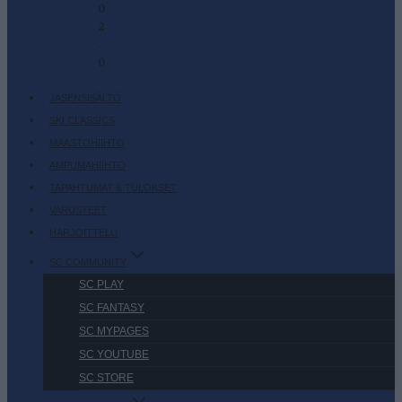
0
2
-
0
JÄSENSISÄLTÖ
SKI CLASSICS
MAASTOHIIHTO
AMPUMAHIIHTO
TAPAHTUMAT & TULOKSET
VARUSTEET
HARJOITTELU
SC COMMUNITY
SC PLAY
SC FANTASY
SC MYPAGES
SC YOUTUBE
SC STORE