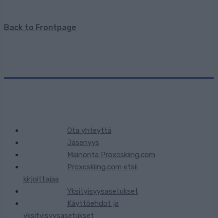
Back to Frontpage
Ota yhteyttä
Jäsenyys
Mainonta Proxcskiing.com
Proxcskiing.com etsii
kirjoittajaa
Yksityisyysasetukset
Käyttöehdot ja
yksityisyysasetukset