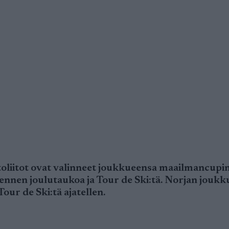
htoliitot ovat valinneet joukkueensa maailmancupi
 ennen joulutaukoa ja Tour de Ski:tä. Norjan jouk
ur de Ski:tä ajatellen.