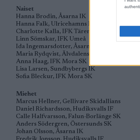
authenti
Naiset
Hanna Brodin, Åsarna IK
Hanna Falk, Ulricehamns IF
Charlotte Kalla, IFK Tärendö
Linn Sömskar, IFK Umeå
Ida Ingemarsdotter, Åsarna IK
Maria Rydqvist, Älvdalens IF
Anna Haag, IFK Mora SK
Lisa Larsen, Sundbybergs IK
Sofia Bleckur, IFK Mora SK
Miehet
Marcus Hellner, Gellivare Skidallians
Daniel Richardsson, Hudiksvalls IF
Calle Halfvarsson, Falun-Borlänge SK
Anders Södergren, Östersunds SK
Johan Olsson, Åsarna IK
Fredrik Jonsson, Hudiksvalls IF