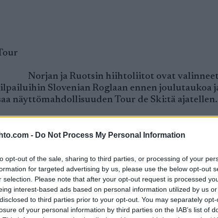
Tour
Norjan ja Ruotsin hiihtoliitot ovat valinnee
lpailuihin Slovenian Roglaan ennen joulutaukoa j
aa näyttömahdollisuuden Tour de Ski:tä ajatellen.
llä suvereeniin tyyliin, eikä ryhmään tule uusia ni
hto.com -
Do Not Process My Personal Information
n Östensen saa näyttömahdollisuuden Tour de Ski:
anneksi ensimmäisellä Tourilla kaudella 2006–2007.
to opt-out of the sale, sharing to third parties, or processing of your per
 toiseksi superveteraani Anders Auklandin jälkeen
formation for targeted advertising by us, please use the below opt-out s
ei ole käytettävissä Touria ajaellen, niin Östense
r selection. Please note that after your opt-out request is processed y
eing interest-based ads based on personal information utilized by us or
disclosed to third parties prior to your opt-out. You may separately opt-
losure of your personal information by third parties on the IAB’s list of
telusta toipunut Johan Olsson sekä pienestä