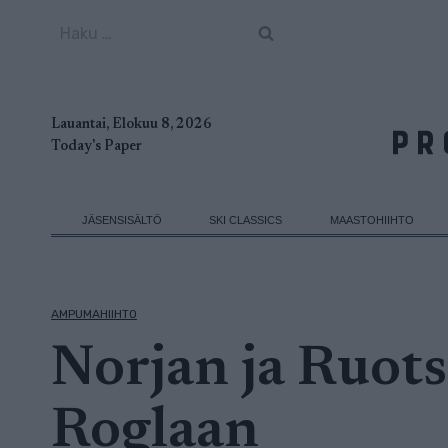
Siirry
Haku:
sisältöön
Lauantai, Elokuu 8, 2026
Today's Paper
JÄSENSISÄLTÖ
SKI CLASSICS
MAASTOHIIHTO
AMPUMAHIIHTO
Norjan ja Ruot
Roglaan