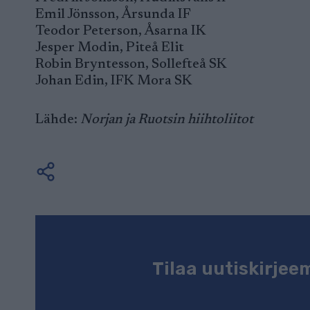
Emil Jönsson, Årsunda IF
Teodor Peterson, Åsarna IK
Jesper Modin, Piteå Elit
Robin Bryntesson, Sollefteå SK
Johan Edin, IFK Mora SK
Lähde:
Norjan ja Ruotsin hiihtoliitot
Tilaa uutiskirje