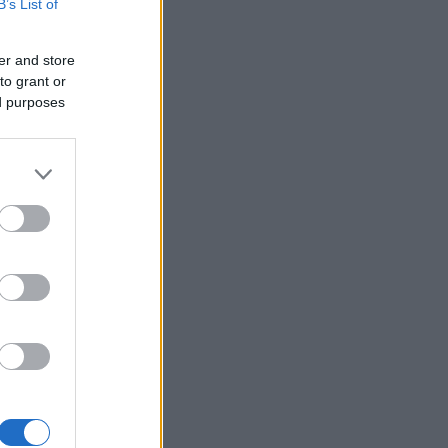
B’s List of
er and store
esten 15
to grant or
ed purposes