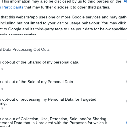
. This information may also be disclosed by us to third parties on the
IA
gemarsdotter.
Participants
that may further disclose it to other third parties.
 that this website/app uses one or more Google services and may gath
t perinteisellä hiihtotavalla, naisten 10 km ja mi
including but not limited to your visit or usage behaviour. You may click 
sa ovat vapaan hiihtotavan sprintit.
 to Google and its third-party tags to use your data for below specifi
ogle consent section.
l Data Processing Opt Outs
o opt-out of the Sharing of my personal data.
)
In
t)
)
o opt-out of the Sale of my Personal Data.
In
mat kilpailut)
 kilpailut)
to opt-out of processing my Personal Data for Targeted
ing.
In
o opt-out of Collection, Use, Retention, Sale, and/or Sharing
ersonal Data that Is Unrelated with the Purposes for which it
lected.