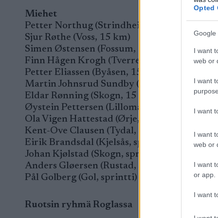
Opted 
Miehet
Petter Northug (Strindheim, molemmat kilp
Google 
Sjur Røthe (Voss, 15 km)
Simen Østensen (Fossum, 15 km)
I want t
Finn Hågen Krogh (Tverrelvdal, molemmat k
web or d
Petter Eliassen (Byåsen, 15 km)
I want t
Martin Johnsrud Sundby (Røa, 15 km)
purpose
Eldar Rønning (Skogn, 15 km)
Øystein Pettersen (Lillomarka, sprintti)
I want 
Ola Vigen Hattestad (Ørje, sprintti)
Kent-Ove Clausen (Tydal, sprintti)
I want t
Eirik Brandsdal (Kjelsås, sprintti)
web or d
Johan Kjølstad (Skogn, sprintti)
I want t
Anders Gløersen (Rustad, sprintti)
or app.
Pål Golberg (Gol, sprintti)
I want t
Ruotsin ryhmä Roglassa
I want t