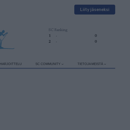
Liity jäseneksi
SC Ranking
1
-
0
2
-
0
HARJOITTELU
SC COMMUNITY
TIETOJA MEISTÄ