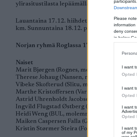
participants
ylirasitustilasta lepäämällä toipunut Ida In
Downstream 
Please note
Lauantaina 17.12. hiihdetään yhteislähtökisa
information 
km. Sunnuntaina 18.12. puolestaan ohjelmas
deny consent
in below Go
Norjan ryhmä Roglassa 17.-18. joulukuuta
Persona
Naiset
I want t
Marit Bjørgen (Rognes, molemmat kilpailut
Opted 
Therese Johaug (Nansen, molemmat kilpailu
Vibeke Skofterud (Slitu, molemmat kilpailut
I want t
Marthe Kristoffersen (Varden, 10 km)
Opted 
Astrid Uhrenholdt Jacobsen (Heming, molem
Ingvild Flugstad Østberg (Gjøvik, molemmat
I want 
Advertis
Heidi Weng (BUL, molemmat kilpailut)
Opted 
Maiken Caspersen Falla (Gjerdrum, sprintti)
I want t
Kristin Størmer Steira (Forsøk, 10 km)
of my P
was col