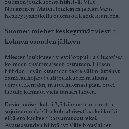
Suomen joukkueessa hiihtivät Ville
Nousiainen, Matti Heikkinen ja Kari Varis.
Keskeytyshetkellä Suomi oli kahdeksantena.
Suomen miehet keskeyttivät viestin
kolmen osuuden jälkeen
Miesten joukkueen viesti loppui La Clusazissa
kolmeen ensimmäiseen osuuteen. Eilisen
hiihdon lievän kuumeen takia väliin jättänyt
Sami Jauhojärvi tuli joukkueen mukana
verryttelemään, mutta huomasi pian, ettei
ladulle kannata vielä tänään lähteä.
Ensimmäiset kaksi 7,5 kilometrin osuutta
sujui suomalaisilta kohtalaisesti, suksi kulki
eikä ero kärkeen kasvanut suureksi.
Avausosuuden hiihtänyt Ville Nousiainen