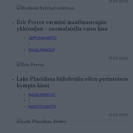
21.03.2026
Eric Perrot varmisti maailmancupin
ykkössijan – suomalaisilla vaisu kisa
AMPUMAHIIHTO
|
MAAILMANCUP
21.03.2026
Lake Placidissa hiihdettiin eilen perinteisen
kympin kisat
MAAILMANCUP
|
MAASTOHIIHTO
21.03.2026