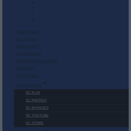
0
2
-
0
JÄSENSISÄLTÖ
SKI CLASSICS
MAASTOHIIHTO
AMPUMAHIIHTO
TAPAHTUMAT & TULOKSET
VARUSTEET
HARJOITTELU
SC COMMUNITY
SC PLAY
SC FANTASY
SC MYPAGES
SC YOUTUBE
SC STORE