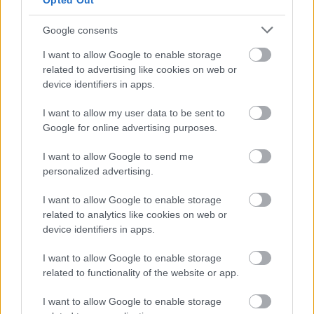
Opted Out
jäljessä 0,5 sekuntia (Daniel Richardsson,
Johan Olsson, Calle Halfvarsson, Marcus
Google consents
Hellner), 3) Tshekki –0,8 (Jiri Magal, Lukas
I want to allow Google to enable storage
Bauer, Ales Razym, Martin Jaks), 4) Venäjä –
related to advertising like cookies on web or
9,3 (Jevgeni Belov, Maksim Vilegzhanin,
device identifiers in apps.
Aleksandr Legkov, Ilja Tshernusov), 5) Saksa –
1.01,3, 6) Venäjä 2-joukkue –1.06,0, 7) Sveitsi
I want to allow my user data to be sent to
–1.07,3, 8) Italia –1.46,3, 9) Ranska –2.49,9,
Google for online advertising purposes.
10) USA –3.02,6. –Suomen joukkue Ville
I want to allow Google to send me
Nousiainen, Matti Heikkinen, Kari Varis ja
personalized advertising.
Sami Jauhojärvi keskeytti kolmannen osuuden
jälkeen, koska ankkuri Jauhojärvi ei
I want to allow Google to enable storage
kuumeisena voinut hiihtää.
related to analytics like cookies on web or
device identifiers in apps.
>> Tulokset
I want to allow Google to enable storage
– STT – Maastohiihdon tiedotus
related to functionality of the website or app.
I want to allow Google to enable storage