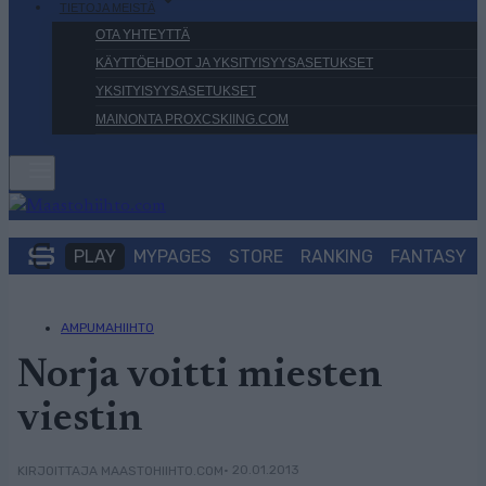
TIETOJA MEISTÄ
OTA YHTEYTTÄ
KÄYTTÖEHDOT JA YKSITYISYYSASETUKSET
YKSITYISYYSASETUKSET
MAINONTA PROXCSKIING.COM
PLAY
MYPAGES
STORE
RANKING
FANTASY
AMPUMAHIIHTO
Norja voitti miesten
viestin
• 20.01.2013
KIRJOITTAJA MAASTOHIIHTO.COM