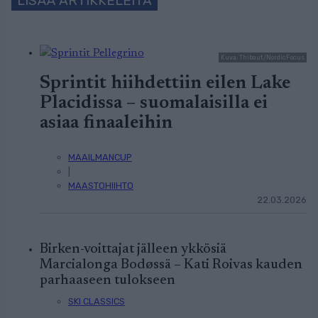
LISÄÄ ARTIKKELEITA
Kuva: Thibaut/NordicFocus
Sprintit hiihdettiin eilen Lake
Placidissa – suomalaisilla ei
asiaa finaaleihin
MAAILMANCUP
|
MAASTOHIIHTO
22.03.2026
Birken-voittajat jälleen ykkösiä
Marcialonga Bodøssä – Kati Roivas kauden
parhaaseen tulokseen
SKI CLASSICS