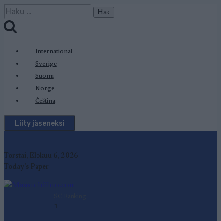
Siirry
Haku:
sisältöön
International
Sverige
Suomi
Norge
Čeština
Liity jäseneksi
Torstai, Elokuu 6, 2026
Today's Paper
SC Ranking
1
-