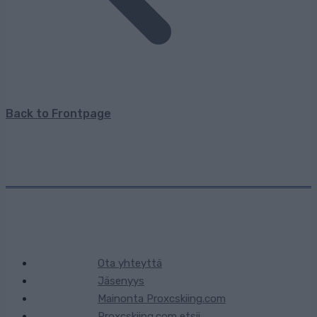
Back to Frontpage
Ota yhteyttä
Jäsenyys
Mainonta Proxcskiing.com
Proxcskiing.com etsii