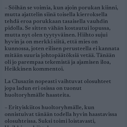
– Söihän se voimia, kun ajoin porukan kiinni,
mutta ajattelin siinä toisella kierroksella
tehdä eroa porukkaan tasaisella vauhdin
pidolla. Se sitten vähän kostautui lopussa,
mutta nyt olen tyytyväinen. Hiihto sujui
hyvin ja on merkki siitä, että mies on
kunnossa, joten eilisen perusteella ei kannata
mitään suuria johtopäätöksiä vetää. Tänään
oli jo parempaa tekemistä ja ajamisen iloa,
Heikkinen kommentoi.
La Clusazin nopeasti vaihtuvat olosuhteet
jopa ladun eri osissa on tuonut
huoltoryhmälle haasteita.
– Erityiskiitos huoltoryhmälle, kun
onnistuivat tänään todella hyvin haastavissa
olosuhteissa. Suksi toimi loistavasti,