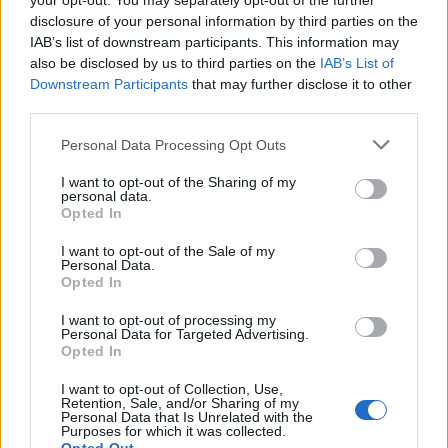
your opt-out. You may separately opt-out of the further
– Hiihdin kevyesti ennen viestin alkua ja tuli
disclosure of your personal information by third parties on the
sellainen olo, ettei ole järkeä lähteä
IAB’s list of downstream participants. This information may
also be disclosed by us to third parties on the
IAB’s List of
hiihtämään. Lääkärin kanssa keskusteltuani
Downstream Participants
that may further disclose it to other
päätin jättää hiihdon väliin, Jauhojärvi kertoo.
third parties.
Näillä näkymin Jauhojärvi hiihtää tulevana
Please note that this website/app uses one or more Google
Personal Data Processing Opt Outs
viikonloppuna Jämijärven SM-kisoissa.
services and may gather and store information including but
not limited to your visit or usage behaviour. You may click to
I want to opt-out of the Sharing of my
personal data.
– Tarkoitus on Jämillä startata kaikkina
grant or deny consent to Google and its third-party tags to
Opted In
use your data for below specified purposes in below Google
kolmena päivänä, mutta tilanteen mukaan
consent section.
eletään. Mikäänhän ei ole niin varmaa kuin
I want to opt-out of the Sale of my
Personal Data.
epävarma.
Opted In
La Clusaz, Ranska:
I want to opt-out of processing my
Personal Data for Targeted Advertising.
Maailmancup, viestit:
Opted In
Miesten 4×7,5 km (2p+2v): 1) Norja 1.17.22,5
I want to opt-out of Collection, Use,
Retention, Sale, and/or Sharing of my
(Eldar Rönning, Didrik Tönseth, Martin
Personal Data that Is Unrelated with the
Purposes for which it was collected.
Johnsrud Sundby, Sjur Röthe), 2) Ruotsi