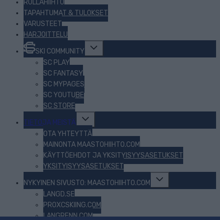
RULLAHIIHTO
TAPAHTUMAT & TULOKSET
VARUSTEET
HARJOITTELU
Toggle
SKI COMMUNITY
child
menu
SC PLAY
SC FANTASY
SC MYPAGES
SC YOUTUBE
SC STORE
Toggle
TIETOJA MEISTÄ
child
menu
OTA YHTEYTTÄ
MAINONTA MAASTOHIIHTO.COM
KÄYTTÖEHDOT JA YKSITYISYYSASETUKSET
YKSITYISYYSASETUKSET
Toggle
NYKYINEN SIVUSTO: MAASTOHIIHTO.COM
child
menu
LANGD.SE
PROXCSKIING.COM
LANGRENN.COM