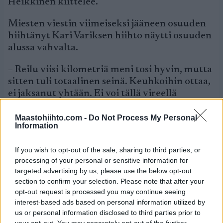
Heikkinen kiittelee.
Miesten viestin viimeiseksi jääneen osuuden
hiihtänyt Kari Variksen hiihto näytti osuuden
alussa vahvalta.
– Reilu viisi kilometriä meni tosi hyvin, mutta
sitten tuli totaalinen seinä. Keuhkoihin ottaa,
ei jaksanut yhtään. Ei voi tällä vireellä
enempää tehdä. Korkealla olen hiihtänyt
paljon, kesälläkin pari kuukautta, mutta tämä
Maastohiihto.com -
Do Not Process My Personal
Information
on jotenkin erilainen paikka. Missään muualla
korkealla ei tule seinä niin kerralla vastaan
If you wish to opt-out of the sale, sharing to third parties, or
kuin täällä, Varis harmitteli.
processing of your personal or sensitive information for
targeted advertising by us, please use the below opt-out
Suomen miesten viestijoukkue joutui
section to confirm your selection. Please note that after your
keskeyttämään kisan kolmannen osuuden
opt-out request is processed you may continue seeing
jälkeen, kun Sami Jauhojärvi päätti jättää
interest-based ads based on personal information utilized by
kisan väliin.
us or personal information disclosed to third parties prior to