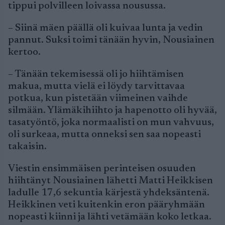
tippui polvilleen loivassa nousussa.
– Siinä mäen päällä oli kuivaa lunta ja vedin
pannut. Suksi toimi tänään hyvin, Nousiainen
kertoo.
– Tänään tekemisessä oli jo hiihtämisen
makua, mutta vielä ei löydy tarvittavaa
potkua, kun pistetään viimeinen vaihde
silmään. Ylämäkihiihto ja hapenotto oli hyvää,
tasatyöntö, joka normaalisti on mun vahvuus,
oli surkeaa, mutta onneksi sen saa nopeasti
takaisin.
Viestin ensimmäisen perinteisen osuuden
hiihtänyt Nousiainen lähetti Matti Heikkisen
ladulle 17,6 sekuntia kärjestä yhdeksäntenä.
Heikkinen veti kuitenkin eron pääryhmään
nopeasti kiinni ja lähti vetämään koko letkaa.