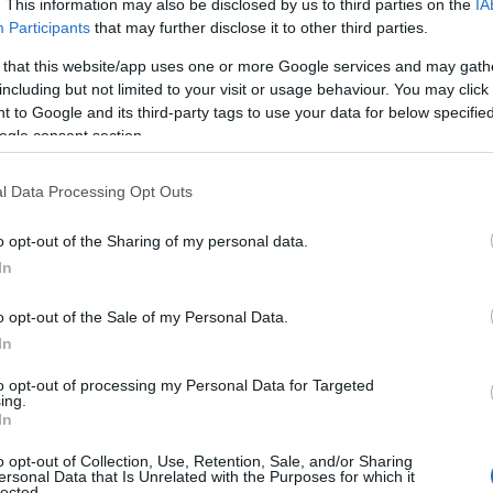
. This information may also be disclosed by us to third parties on the
IA
i ei sujunut suunnitelmien mukaan, sillä Oslon MM-
Participants
that may further disclose it to other third parties.
i parhaimmillaan kahdesti 16:s.
 that this website/app uses one or more Google services and may gath
uduin jättämään kisoja ja treenejä väliin ennen Osl
including but not limited to your visit or usage behaviour. You may click 
 to Google and its third-party tags to use your data for below specifi
ogle consent section.
dulle
l Data Processing Opt Outs
isen hiihtäjänä, vaikka hän on otti uransa ensimmä
o opt-out of the Sharing of my personal data.
mäisen voiton vapaalla, kun hän voitti avauskilp
In
ä itseluottamusta.
o opt-out of the Sale of my Personal Data.
parempi vapaalla. Muutama vuosi sitten kehityin pa
In
to opt-out of processing my Personal Data for Targeted
ing.
eluun Sotshin olympialaisia ajatellen. Olsson ei kuul
In
iso syy on perhe, omalla urheilijaurallaan muun m
halua olla enempää pois.
o opt-out of Collection, Use, Retention, Sale, and/or Sharing
ersonal Data that Is Unrelated with the Purposes for which it
lected.