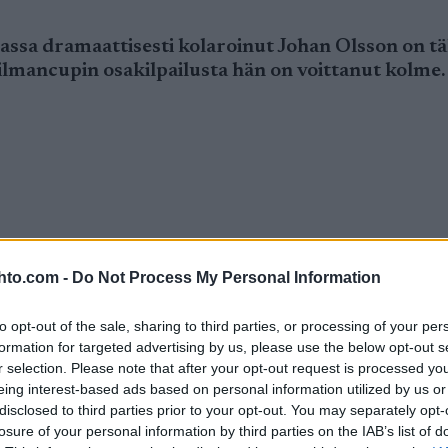
ssa dramaattisesti kolaroinut Johan Olsson on täl
ilmancupin osakilpailusta hän on voittanut kolme.
Lahden yhdistelmäkisassa dramaattisesti kolaroi
n kahdeksastamaailmancupin osakilpailusta hän on 
hto.com -
Do Not Process My Personal Information
yllätys, sillä syksyllä tunnelmat olivat tyystin tois
to opt-out of the sale, sharing to third parties, or processing of your per
iin vaikea. Päätin keskittyä Vasaloppetiin ja tein si
formation for targeted advertising by us, please use the below opt-out s
ten hiihtourani kävisi, Olsson kertaa.
r selection. Please note that after your opt-out request is processed y
eing interest-based ads based on personal information utilized by us or
euttamien kipujen takia syksyllä sivussa normaali
disclosed to third parties prior to your opt-out. You may separately opt-
avauksessa. Niskavamma on muistuttanut olemassa 
losure of your personal information by third parties on the IAB’s list of