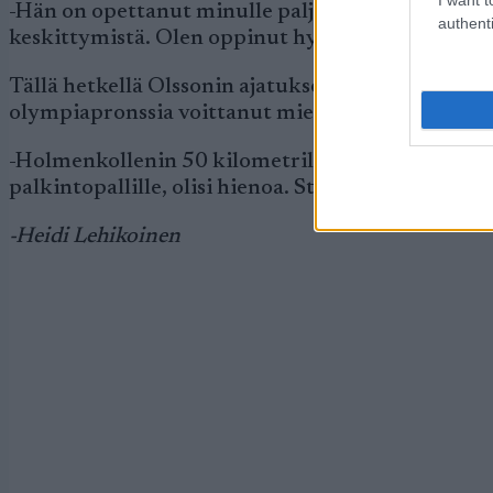
-Hän on opettanut minulle paljon keskittymisest
authenti
keskittymistä. Olen oppinut hyödyntämään vahvuu
Tällä hetkellä Olssonin ajatukset on suunnattu So
olympiapronssia voittanut mies haluaa Sotshista k
-Holmenkollenin 50 kilometrillä ovat minun suur
palkintopallille, olisi hienoa. Stig on kuitenkin 
-Heidi Lehikoinen