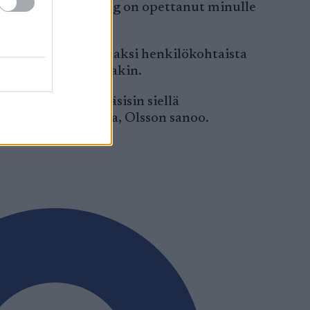
änkin boheemi. Stig on opettanut minulle
on sanoo.
sa päätöskausi. Jo kaksi henkilökohtaista
ielä tällä kaudellakin.
audesta. Jos pääsisin siellä
kä miettiä odotuksia, Olsson sanoo.