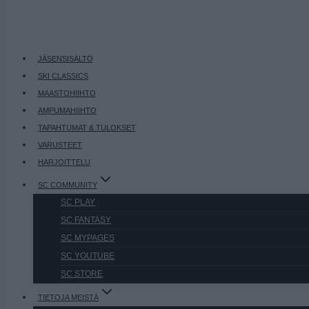
JÄSENSISÄLTÖ
SKI CLASSICS
MAASTOHIIHTO
AMPUMAHIIHTO
TAPAHTUMAT & TULOKSET
VARUSTEET
HARJOITTELU
SC COMMUNITY
SC PLAY
SC FANTASY
SC MYPAGES
SC YOUTUBE
SC STORE
TIETOJA MEISTÄ