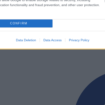
ä. En ole ihmisenä ehkä niin kurinalainen, enemm
cation functionality and fraud prevention, and other user protection.
ksiani, vapaa-ajallaan mielellään kalastava Olss
tshin olympialaisiin, joka saattaa olla hänen uran
CONFIRM
irkkaimman mitalin. Sitä ennen haasteita riittää v
immat mahdollisuuteni tehdä hyvä tulos nyt loppuk
opettanut, että pitää keskittyä siihen mitä osaan ei
Data Deletion
Data Access
Privacy Policy