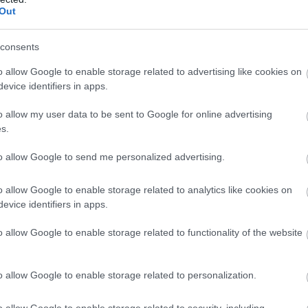
len jo 31-vuotias, joten minulla on kokemusta.
Out
ista, mutta jo parikymmentä vuotta hänen kotinsa 
consents
e jäivät Östersundiin muuton myötä vähitellen.
o allow Google to enable storage related to advertising like cookies on
opin vapaan tekniikan. Kestävyyteni on aina ollut 
evice identifiers in apps.
sundissa kulttuuri oli toisenlainen, siellä jääkiekko
o allow my user data to be sent to Google for online advertising
luokkatoverini. Ensimmäisessä kilpailussani tosin o
s.
to allow Google to send me personalized advertising.
ymään
o allow Google to enable storage related to analytics like cookies on
evice identifiers in apps.
 ja viestikultaa Vancouverin olympialaisista voitt
Silti hänen suurin motivaationsa on aina ollut i
o allow Google to enable storage related to functionality of the website
 käy, mutta se tulee bonuksena kaiken päälle.
o allow Google to enable storage related to personalization.
sonin tärkeä taustatuki on jo kymmenen vuoden aj
o allow Google to enable storage related to security, including