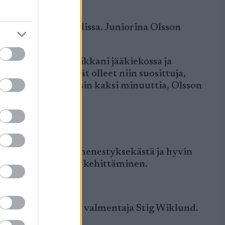
on ollut Östersundissa. Juniorina Olsson
parempi kuin tekniikkani jääkiekossa ja
 ja jalkapallo eivät olleet niin suosittuja,
lin viimeinen, hävisin kaksi minuuttia, Olsson
anut Olsson on osa menestyksekästä ja hyvin
tsensä ja kroppansa kehittäminen.
an ollut henkinen valmentaja Stig Wiklund.