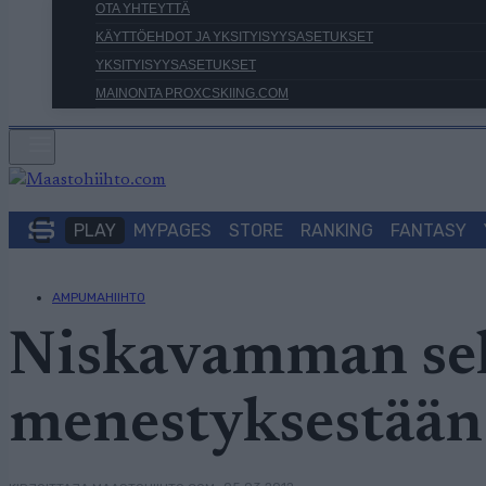
OTA YHTEYTTÄ
KÄYTTÖEHDOT JA YKSITYISYYSASETUKSET
YKSITYISYYSASETUKSET
MAINONTA PROXCSKIING.COM
PLAY
MYPAGES
STORE
RANKING
FANTASY
AMPUMAHIIHTO
Niskavamman selä
menestyksestään