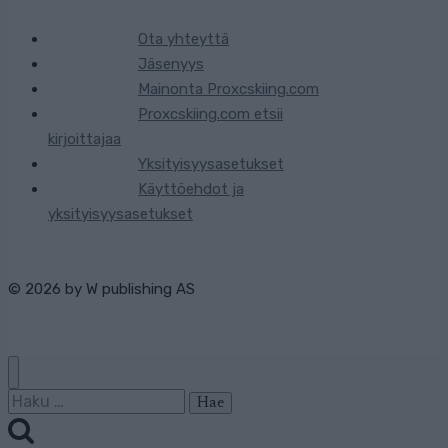
Ota yhteyttä
Jäsenyys
Mainonta Proxcskiing.com
Proxcskiing.com etsii
kirjoittajaa
Yksityisyysasetukset
Käyttöehdot ja
yksityisyysasetukset
© 2026 by
W publishing AS
Haku: