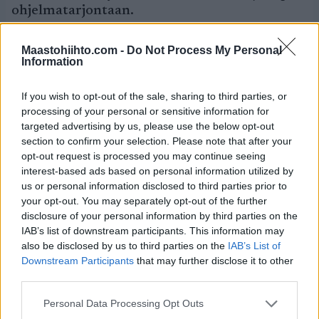
ohjelmatarjontaan.
Ski Classics kilpailut kaudella 2012
Maastohiihto.com -
Do Not Process My Personal
Information
Jizerská Padesátka 8.1.2012
Marcialonga 29.1.2012
If you wish to opt-out of the sale, sharing to third parties, or
König Ludwig Lauf 5.2.2012
processing of your personal or sensitive information for
Vasaloppet 4.3.2012
targeted advertising by us, please use the below opt-out
Birkebeinerrennet 17.2.2012
section to confirm your selection. Please note that after your
opt-out request is processed you may continue seeing
Ski Classics Final 2012 – Norefjellrennet
interest-based ads based on personal information utilized by
us or personal information disclosed to third parties prior to
Tartu Ski Marathonin kohtalosta ilmeisesti
your opt-out. You may separately opt-out of the further
neuvotellaan vielä. Järjestäjille on tarjottu
disclosure of your personal information by third parties on the
mahdollisuutta olla mukana Ski Classics-
IAB’s list of downstream participants. This information may
sarjassa, mutta tiettävästi järjestäjillä on ollut
also be disclosed by us to third parties on the
IAB’s List of
vaikeuksia saada kasaan tarvittavaa
Downstream Participants
that may further disclose it to other
rahasummaa televisiointia varten. Tartu Ski
third parties.
Marathonin kohtalo Ski Classicsin suhteen
Please note that this website/app uses one or more Google
Personal Data Processing Opt Outs
ratkeaa syyskuun alkupuolella.
services and may gather and store information including but