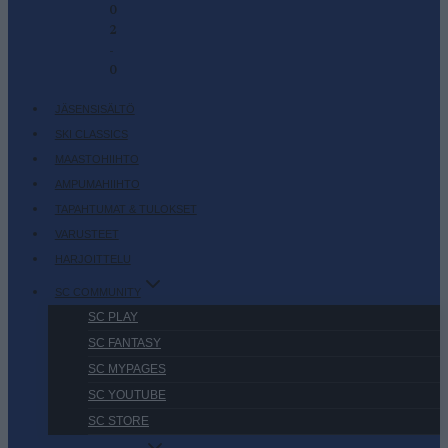
0
2
-
0
JÄSENSISÄLTÖ
SKI CLASSICS
MAASTOHIIHTO
AMPUMAHIIHTO
TAPAHTUMAT & TULOKSET
VARUSTEET
HARJOITTELU
SC COMMUNITY
SC PLAY
SC FANTASY
SC MYPAGES
SC YOUTUBE
SC STORE