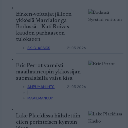
Birken-voittajat jälleen
ykkösiä Marcialonga
Bodøssä – Kati Roivas
kauden parhaaseen
tulokseen
SKI CLASSICS
21.03.2026
Eric Perrot varmisti
maailmancupin ykkössijan –
suomalaisilla vaisu kisa
AMPUMAHIIHTO
21.03.2026
|
MAAILMANCUP
Lake Placidissa hiihdettiin
eilen perinteisen kympin