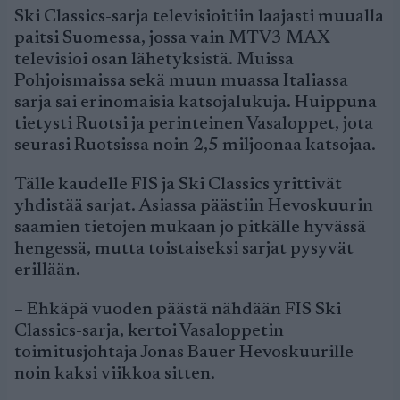
Ski Classics-sarja televisioitiin laajasti muualla
paitsi Suomessa, jossa vain MTV3 MAX
televisioi osan lähetyksistä. Muissa
Pohjoismaissa sekä muun muassa Italiassa
sarja sai erinomaisia katsojalukuja. Huippuna
tietysti Ruotsi ja perinteinen Vasaloppet, jota
seurasi Ruotsissa noin 2,5 miljoonaa katsojaa.
Tälle kaudelle FIS ja Ski Classics yrittivät
yhdistää sarjat. Asiassa päästiin Hevoskuurin
saamien tietojen mukaan jo pitkälle hyvässä
hengessä, mutta toistaiseksi sarjat pysyvät
erillään.
– Ehkäpä vuoden päästä nähdään FIS Ski
Classics-sarja, kertoi Vasaloppetin
toimitusjohtaja Jonas Bauer Hevoskuurille
noin kaksi viikkoa sitten.