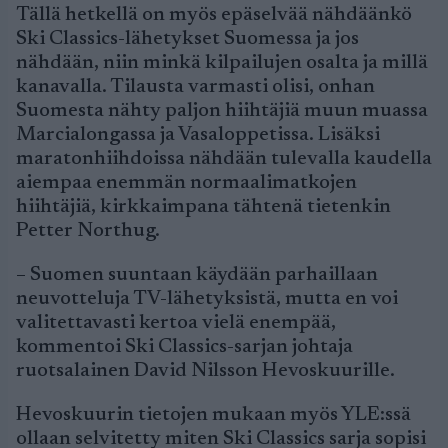
Tällä hetkellä on myös epäselvää nähdäänkö
Ski Classics-lähetykset Suomessa ja jos
nähdään, niin minkä kilpailujen osalta ja millä
kanavalla. Tilausta varmasti olisi, onhan
Suomesta nähty paljon hiihtäjiä muun muassa
Marcialongassa ja Vasaloppetissa. Lisäksi
maratonhiihdoissa nähdään tulevalla kaudella
aiempaa enemmän normaalimatkojen
hiihtäjiä, kirkkaimpana tähtenä tietenkin
Petter Northug.
– Suomen suuntaan käydään parhaillaan
neuvotteluja TV-lähetyksistä, mutta en voi
valitettavasti kertoa vielä enempää,
kommentoi Ski Classics-sarjan johtaja
ruotsalainen David Nilsson Hevoskuurille.
Hevoskuurin tietojen mukaan myös YLE:ssä
ollaan selvitetty miten Ski Classics sarja sopisi