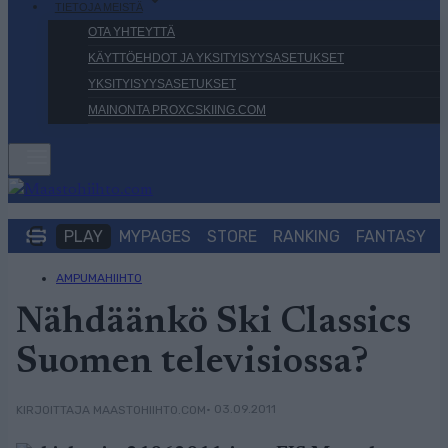
TIETOJA MEISTÄ
OTA YHTEYTTÄ
KÄYTTÖEHDOT JA YKSITYISYYSASETUKSET
YKSITYISYYSASETUKSET
MAINONTA PROXCSKIING.COM
PLAY
MYPAGES
STORE
RANKING
FANTASY
AMPUMAHIIHTO
Nähdäänkö Ski Classics
Suomen televisiossa?
• 03.09.2011
KIRJOITTAJA MAASTOHIIHTO.COM