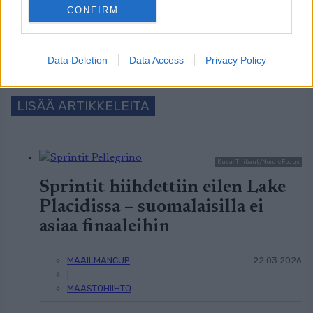
LUETUIMMAT
CONFIRM
Data Deletion
Data Access
Privacy Policy
LISÄÄ ARTIKKELEITA
Kuva: Thibaut/NordicFocus
Sprintit hiihdettiin eilen Lake
Placidissa – suomalaisilla ei
asiaa finaaleihin
MAAILMANCUP
22.03.2026
|
MAASTOHIIHTO