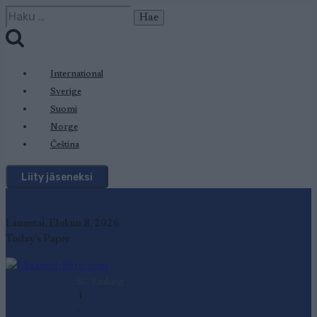
Siirry
Haku:
sisältöön
International
Sverige
Suomi
Norge
Čeština
Liity jäseneksi
Lauantai, Elokuu 8, 2026
Today's Paper
SC Ranking
1
-