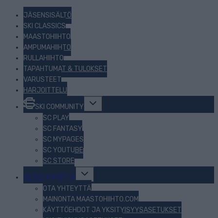
JÄSENSISÄLTÖ
SKI CLASSICS
MAASTOHIIHTO
AMPUMAHIIHTO
RULLAHIIHTO
TAPAHTUMAT & TULOKSET
VARUSTEET
HARJOITTELU
Toggle
SKI COMMUNITY
child
menu
SC PLAY
SC FANTASY
SC MYPAGES
SC YOUTUBE
SC STORE
Toggle
TIETOJA MEISTÄ
child
menu
OTA YHTEYTTÄ
MAINONTA MAASTOHIIHTO.COM
KÄYTTÖEHDOT JA YKSITYISYYSASETUKSET