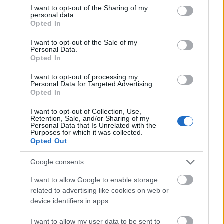
not limited to your visit or usage behaviour. You may click to
I want to opt-out of the Sharing of my
Hevoskuuri.fi pyrkii tarjoamaan tunnelmat
personal data.
grant or deny consent to Google and its third-party tags to
Opted In
mahdollisimman monesta kilpailusta paikan
use your data for below specified purposes in below Google
päältä.
consent section.
I want to opt-out of the Sale of my
Personal Data.
Opted In
>>Ski Classics-sivut
I want to opt-out of processing my
Personal Data for Targeted Advertising.
Opted In
I want to opt-out of Collection, Use,
Retention, Sale, and/or Sharing of my
Personal Data that Is Unrelated with the
Purposes for which it was collected.
Opted Out
Google consents
I want to allow Google to enable storage
related to advertising like cookies on web or
device identifiers in apps.
I want to allow my user data to be sent to