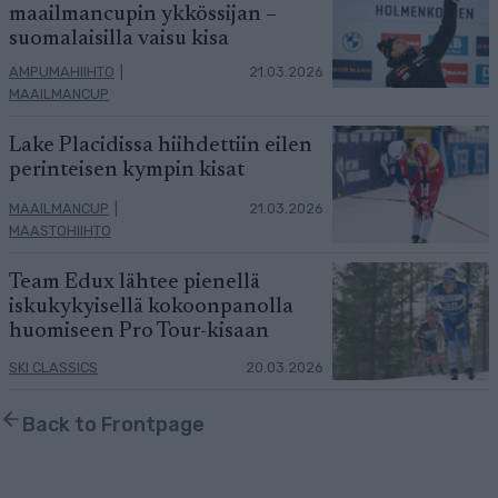
maailmancupin ykkössijan –
suomalaisilla vaisu kisa
AMPUMAHIIHTO
|
21.03.2026
MAAILMANCUP
Lake Placidissa hiihdettiin eilen
perinteisen kympin kisat
MAAILMANCUP
|
21.03.2026
MAASTOHIIHTO
Team Edux lähtee pienellä
iskukykyisellä kokoonpanolla
huomiseen Pro Tour-kisaan
SKI CLASSICS
20.03.2026
Back to Frontpage