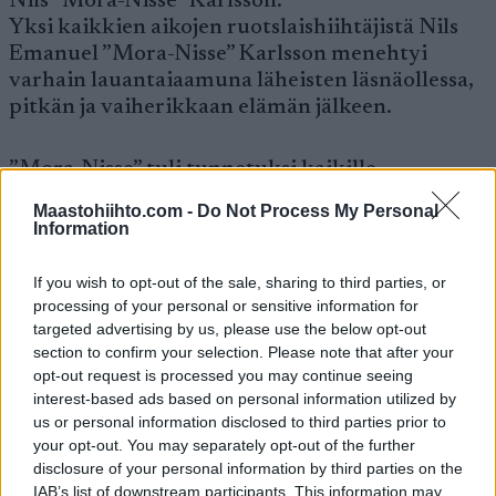
Nils ”Mora-Nisse” Karlsson.
Yksi kaikkien aikojen ruotslaishiihtäjistä Nils
Emanuel ”Mora-Nisse” Karlsson menehtyi
varhain lauantaiaamuna läheisten läsnäollessa,
pitkän ja vaiherikkaan elämän jälkeen.
”Mora-Nisse” tuli tunnetuksi kaikille
ruotsalaisille 1940-luvun lopun ja 1950-luvun
Maastohiihto.com -
Do Not Process My Personal
alun hiihtomenestyksistään. Kirkkaimpina
Information
kruunuina uralta ovat olympiakulta St.
Moritzin 50 kilometrin hiihdosta vuodelta
If you wish to opt-out of the sale, sharing to third parties, or
1948, yhdeksän Vasaloppet-voittoa sekä 17
processing of your personal or sensitive information for
Ruotsinmestaruutta.
targeted advertising by us, please use the below opt-out
section to confirm your selection. Please note that after your
opt-out request is processed you may continue seeing
Aktiiviuran jälkeen Karlsson jatkoi hiihdon
interest-based ads based on personal information utilized by
parissa, toimien muun muassa Ruotsin
us or personal information disclosed to third parties prior to
hiihtomaajoukkueen johtaja. Hänen vahva
your opt-out. You may separately opt-out of the further
disclosure of your personal information by third parties on the
sitoutumisensa Vasaloppetiin jatkui läpi hänen
IAB’s list of downstream participants. This information may