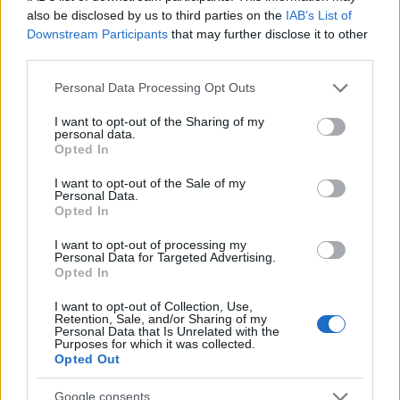
elämänsä, hänen toimiessaan sekä
also be disclosed by us to third parties on the
IAB’s List of
ratamestarina että kilpailunjohtajana.
Downstream Participants
that may further disclose it to other
Vasaloppetin voimakas kasvu alkoi Karlssonin
third parties.
johtajanakaudella.
Please note that this website/app uses one or more Google
Personal Data Processing Opt Outs
services and may gather and store information including but
Karlssonia jäivät kaipaamaan erityisesti
not limited to your visit or usage behaviour. You may click to
I want to opt-out of the Sharing of my
personal data.
tyttäret Karin Green ja Marianne Karlsson-
grant or deny consent to Google and its third-party tags to
Opted In
Eriksson perheineen.
use your data for below specified purposes in below Google
consent section.
I want to opt-out of the Sale of my
Personal Data.
Karlsson olisi täyttänyt 95 vuotta 25.
Opted In
kesäkuuta.
I want to opt-out of processing my
Personal Data for Targeted Advertising.
Opted In
I want to opt-out of Collection, Use,
Retention, Sale, and/or Sharing of my
Personal Data that Is Unrelated with the
Purposes for which it was collected.
Opted Out
Tilaa uutiskirjeemme
Google consents