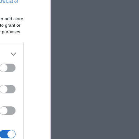
B’s List of
er and store
to grant or
ed purposes