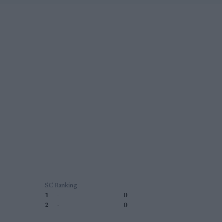
SC Ranking
1
-
0
2
-
0