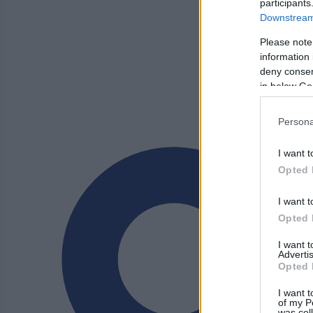
participants
Downstream 
Please note
information 
deny consent
in below Go
Persona
I want t
Opted 
I want t
Opted 
I want 
Advertis
Opted 
I want t
of my P
was col