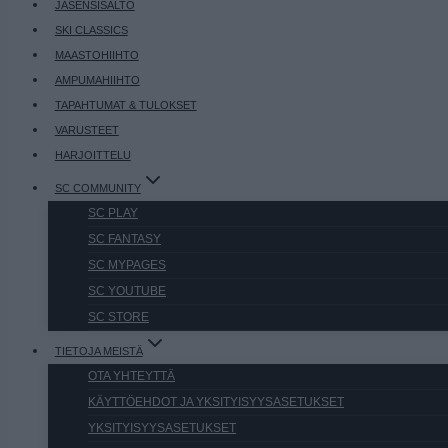
JÄSENSISÄLTÖ
SKI CLASSICS
MAASTOHIIHTO
AMPUMAHIIHTO
TAPAHTUMAT & TULOKSET
VARUSTEET
HARJOITTELU
SC COMMUNITY
SC PLAY
SC FANTASY
SC MYPAGES
SC YOUTUBE
SC STORE
TIETOJA MEISTÄ
OTA YHTEYTTÄ
KÄYTTÖEHDOT JA YKSITYISYYSASETUKSET
YKSITYISYYSASETUKSET