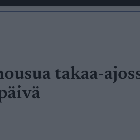
ousua takaa-ajos
 päivä