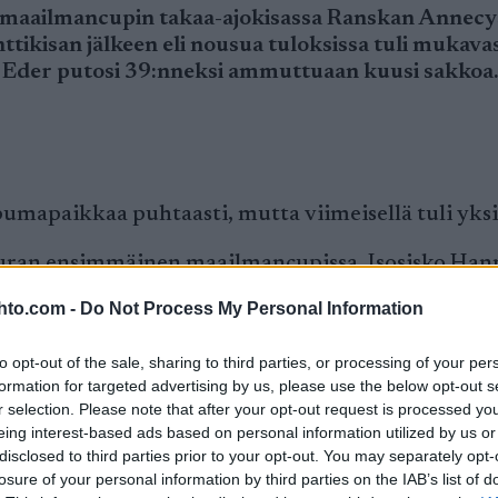
 maailmancupin takaa-ajokisassa Ranskan Annecy
nttikisan jälkeen eli nousua tuloksissa tuli mukavas
i Eder putosi 39:nneksi ammuttuaan kuusi sakkoa.
mapaikkaa puhtaasti, mutta viimeisellä tuli yksi
oli uran ensimmäinen maailmancupissa. Isosisko Han
Ranskan Julia Simon.
hto.com -
Do Not Process My Personal Information
to opt-out of the sale, sharing to third parties, or processing of your per
formation for targeted advertising by us, please use the below opt-out s
r selection. Please note that after your opt-out request is processed y
eing interest-based ads based on personal information utilized by us or
disclosed to third parties prior to your opt-out. You may separately opt-
losure of your personal information by third parties on the IAB’s list of