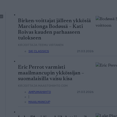
us
Birken-voittajat jälleen ykkösiä
Marcialonga Bodøssä – Kati
Roivas kauden parhaaseen
tulokseen
KIRJOITTAJA TEEMU VIRTANEN
SKI CLASSICS
21.03.2026
Eric Perrot varmisti
maailmancupin ykkössijan –
suomalaisilla vaisu kisa
KIRJOITTAJA MAASTOHIIHTO.COM
AMPUMAHIIHTO
21.03.2026
|
MAAILMANCUP