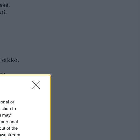
ssä.
ti.
 sakko.
na
sonal or
ection to
ou may
 personal
out of the
 downstream