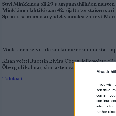
Suvi Minkkinen oli 29:s ampumahiihdon naisten
Minkkinen lähti kisaan 42. sijalta torstaisen spri
Sprintissä mainiosti yhdeksänneksi ehtinyt Mar
Minkkinen selvitti kisan kolme ensimmäistä ampu
Kisan voitti Ruotsin Elvira Öberg, jolle voitto 
Öberg oli kolmas, sisarusten väliin toiseksi ehti 
Maastohii
Tulokset
If you wish 
sensitive in
confirm you
continue se
information 
further disc