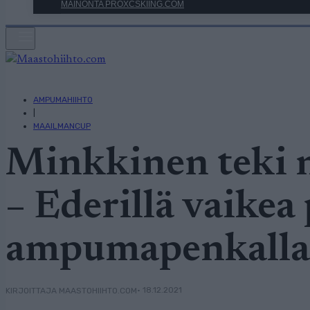
MAINONTA PROXCSKIING.COM
AMPUMAHIIHTO
|
MAAILMANCUP
Minkkinen teki n
– Ederillä vaikea
ampumapenkalla
• 18.12.2021
KIRJOITTAJA MAASTOHIIHTO.COM