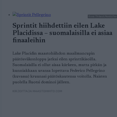
Kuva: Thibaut/NordicFoc
Sprintit hiihdettiin eilen Lake
Placidissa – suomalaisilla ei asiaa
finaaleihin
Lake Placidin maastohiihdon maailmancupin
päätösviikonloppu jatkui eilen sprinttikisoilla.
Suomalaisilla ei ollut aisaa kärkeen, mutta pitkän ja
kunniakkaan uransa lopettava Federico Pellegrino
(kuvassa) kruunasi päätöskautensa voitolla. Naisten
puolella Ruotsi dominoi jälleen.
KIRJOITTAJA MAASTOHIIHTO.COM