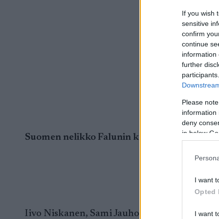
If you wish 
sensitive in
confirm you
continue se
information 
further disc
participants
Downstream 
Please note
information 
deny consent
in below Go
Suomen nelikko Falunin kuninkuusmatkalle 
Persona
I want t
Opted 
Iivo Niskanen, Sami Jauhojärvi, Matti Heik
I want t