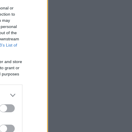
sonal or
ection to
ou may
 personal
out of the
 downstream
B’s List of
er and store
to grant or
ed purposes
 MM-