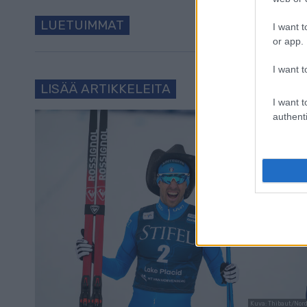
LUETUIMMAT
I want t
or app.
I want t
LISÄÄ ARTIKKELEITA
I want t
authenti
Kuva: Thibaut/Nor