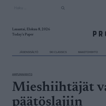
Siirry
Haku:
sisältöön
Lauantai, Elokuu 8, 2026
Today's Paper
JÄSENSISÄLTÖ
SKI CLASSICS
MAASTOHIIHTO
AMPUMAHIIHTO
Mieshiihtäjät 
päätöslajiin