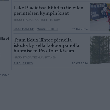
Lake Placidissa hiihdettiin eilen
perinteisen kympin kisat
KIRJOITTAJA MAASTOHIIHTO.COM
MAAILMANCUP
|
MAASTOHIIHTO
21.03.2026
lla ei
Team Edux lähtee pienellä
a
iskukykyisellä kokoonpanolla
huomiseen Pro Tour-kisaan
i
KIRJOITTAJA TEEMU VIRTANEN
SKI CLASSICS
20.03.2026
3.2026