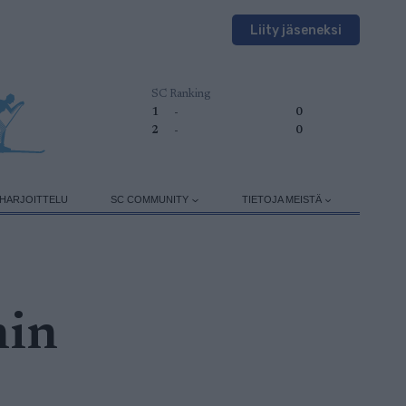
Liity jäseneksi
SC Ranking
1
-
0
2
-
0
HARJOITTELU
SC COMMUNITY
TIETOJA MEISTÄ
nin