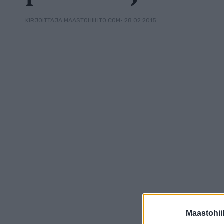
• 28.02.2015
KIRJOITTAJA MAASTOHIIHTO.COM
Maastohii