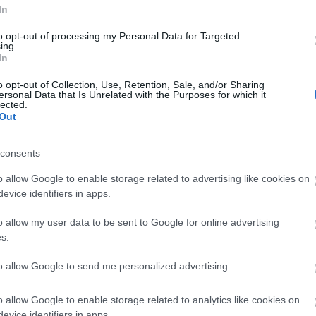
. Kilpailu hiihdetään perinteisellä hiihtotavalla ja
In
to opt-out of processing my Personal Data for Targeted
n aikaa.
ing.
In
o opt-out of Collection, Use, Retention, Sale, and/or Sharing
ersonal Data that Is Unrelated with the Purposes for which it
lected.
Out
consents
o allow Google to enable storage related to advertising like cookies on
evice identifiers in apps.
o allow my user data to be sent to Google for online advertising
emme
s.
to allow Google to send me personalized advertising.
o allow Google to enable storage related to analytics like cookies on
evice identifiers in apps.