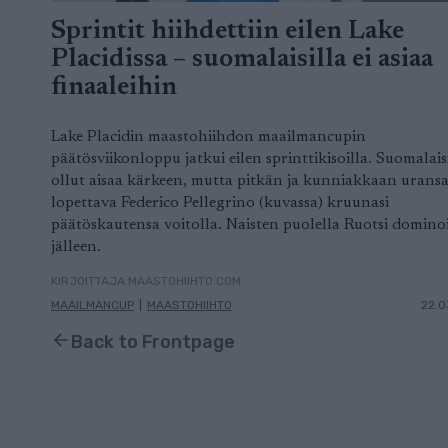
Sprintit hiihdettiin eilen Lake
Placidissa – suomalaisilla ei asiaa
finaaleihin
Lake Placidin maastohiihdon maailmancupin
päätösviikonloppu jatkui eilen sprinttikisoilla. Suomalaisi
ollut aisaa kärkeen, mutta pitkän ja kunniakkaan urans
lopettava Federico Pellegrino (kuvassa) kruunasi
päätöskautensa voitolla. Naisten puolella Ruotsi domino
jälleen.
KIRJOITTAJA MAASTOHIIHTO.COM
MAAILMANCUP
|
MAASTOHIIHTO
22.0
Back to Frontpage