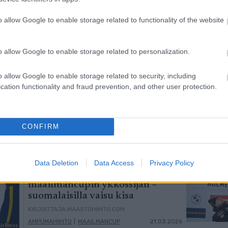
o allow Google to enable storage related to functionality of the website
o allow Google to enable storage related to personalization.
o allow Google to enable storage related to security, including
cation functionality and fraud prevention, and other user protection.
Birken-voittajat jälleen ykkösiä
Marcialonga Bodøssä – Kati
Roivas kauden parhaaseen
tulokseen
CONFIRM
KIRJOITTAJA TEEMU VIRTANEN
SKI CLASSICS
21.03.2026
Data Deletion
Data Access
Privacy Policy
Eric Perrot varmisti
maailmancupin ykkössijan –
suomalaisilla vaisu kisa
KIRJOITTAJA MAASTOHIIHTO.COM
AMPUMAHIIHTO
|
MAAILMANCUP
21.03.2026
dicFocus