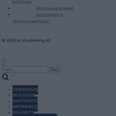
kirjoittajaa
Yksityisyysasetukset
Käyttöehdot ja
yksityisyysasetukset
© 2026 by
W publishing AS
Haku:
JÄSENSISÄLTÖ
SKI CLASSICS
MAASTOHIIHTO
AMPUMAHIIHTO
RULLAHIIHTO