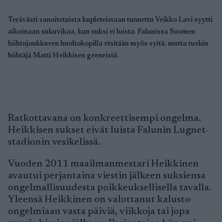
Terävästi sanoitetuista kupleteistaan tunnettu Veikko Lavi syytti
aikoinaan sukuvikaa, kun suksi ei luista. Falunissa Suomen
hiihtojoukkueen huoltokopilla etsitään myös syitä, mutta tuskin
hiihtäjä Matti Heikkisen geeneistä.
Ratkottavana on konkreettisempi ongelma.
Heikkisen sukset eivät luista Falunin Lugnet-
stadionin vesikelissä.
Vuoden 2011 maailmanmestari Heikkinen
avautui perjantaina viestin jälkeen suksiensa
ongelmallisuudesta poikkeuksellisella tavalla.
Yleensä Heikkinen on valottanut kalusto-
ongelmiaan vasta päiviä, viikkoja tai jopa