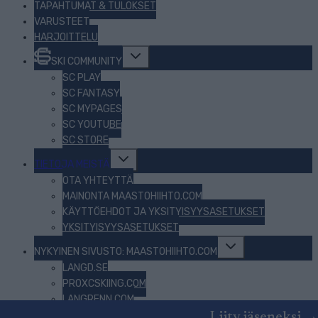
TAPAHTUMAT & TULOKSET
VARUSTEET
HARJOITTELU
Toggle
SKI COMMUNITY
child
menu
SC PLAY
SC FANTASY
SC MYPAGES
SC YOUTUBE
SC STORE
Toggle
TIETOJA MEISTÄ
child
menu
OTA YHTEYTTÄ
MAINONTA MAASTOHIIHTO.COM
KÄYTTÖEHDOT JA YKSITYISYYSASETUKSET
YKSITYISYYSASETUKSET
Toggle
NYKYINEN SIVUSTO: MAASTOHIIHTO.COM
child
menu
LANGD.SE
PROXCSKIING.COM
LANGRENN.COM
BEZKY.NET
Liity jäseneksi →