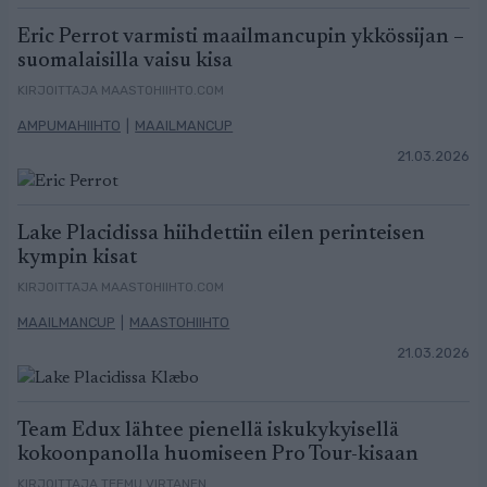
Eric Perrot varmisti maailmancupin ykkössijan –
suomalaisilla vaisu kisa
KIRJOITTAJA MAASTOHIIHTO.COM
AMPUMAHIIHTO
|
MAAILMANCUP
21.03.2026
Lake Placidissa hiihdettiin eilen perinteisen
kympin kisat
KIRJOITTAJA MAASTOHIIHTO.COM
MAAILMANCUP
|
MAASTOHIIHTO
21.03.2026
Team Edux lähtee pienellä iskukykyisellä
kokoonpanolla huomiseen Pro Tour-kisaan
KIRJOITTAJA TEEMU VIRTANEN