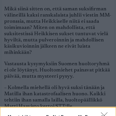
Mikä siinä sitten on, että saman suksifirman
välineillä kaksi ranskalaista juhlii viestin MM-
pronssia, mutta Heikkiselle niitä ei saada
toimimaan? Miten on mahdollista, että
suksitestissä Heikkisen sukset tuntuvat vielä
hyviltä, mutta pulveroinnin ja mahdollisen
käsikuvioinnin jälkeen ne eivät luista
mihinkään?
Vastausta kysymyksiin Suomen huoltoryhmä
ei ole löytänyt. Huoltomiehet painavat pitkää
päivää, mutta mysteeri pysyy.
– Kolmella miehellä oli hyvä suksi tänään ja
Matilla ihan katastrofaalisen huono. Kaikki
tehtiin ihan samalla lailla, huoltopäällikkö
Matti Haavisto kertoi STT:lle.