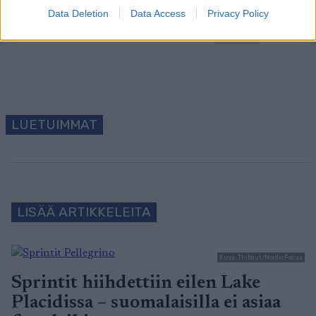
Data Deletion
Data Access
Privacy Policy
Tilaa
LUETUIMMAT
LISÄÄ ARTIKKELEITA
Kuva: Thibaut/NordicFocus
Sprintit hiihdettiin eilen Lake
Placidissa – suomalaisilla ei asiaa