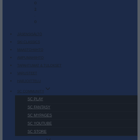
0
2
-
0
JÄSENSISÄLTÖ
SKI CLASSICS
MAASTOHIIHTO
AMPUMAHIIHTO
TAPAHTUMAT & TULOKSET
VARUSTEET
HARJOITTELU
SC COMMUNITY
SC PLAY
SC FANTASY
SC MYPAGES
SC YOUTUBE
SC STORE