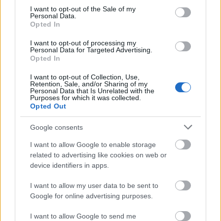
consent section.
I want to opt-out of the Sale of my
että vesikeliin löydetään hyvät sukset. Joka
Personal Data.
merkillä on hyviä suksia ja huonoja suksia.
Opted In
Matin kalustosta emme vain ole kyenneet
I want to opt-out of processing my
löytämään parasta paria, Haavisto sanoi.
Personal Data for Targeted Advertising.
Opted In
Kaksi päivää muutti näkemyksen
I want to opt-out of Collection, Use,
Retention, Sale, and/or Sharing of my
Personal Data that Is Unrelated with the
Purposes for which it was collected.
Ristiriitaiseksi Heikkisen perjantaisen
Opted Out
suksitilityksen teki se, että suksista haettiin
syytä viestihiihdon epäonnistumisen lisäksi
Google consents
15 kilometrin kilpailun vaisuuteen.
I want to allow Google to enable storage
Tuoreeltaan 15-kilometrisen jälkeen
related to advertising like cookies on web or
Heikkisen valmentaja Toni Roponen otti syyt
device identifiers in apps.
niskoilleen ja mietti, oliko Heikkisen elimistö
kuormittunut tammikuussa liikaa.
I want to allow my user data to be sent to
Google for online advertising purposes.
Perjantaina Roponen oli sitä mieltä, että
suksissa oli sittenkin vikaa. Huoltopäällikkö
I want to allow Google to send me