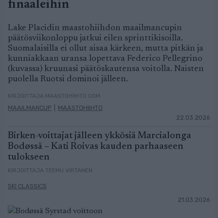
finaaleihin
Lake Placidin maastohiihdon maailmancupin
päätösviikonloppu jatkui eilen sprinttikisoilla.
Suomalaisilla ei ollut aisaa kärkeen, mutta pitkän ja
kunniakkaan uransa lopettava Federico Pellegrino
(kuvassa) kruunasi päätöskautensa voitolla. Naisten
puolella Ruotsi dominoi jälleen.
KIRJOITTAJA MAASTOHIIHTO.COM
MAAILMANCUP
|
MAASTOHIIHTO
22.03.2026
Birken-voittajat jälleen ykkösiä Marcialonga
Bodøssä – Kati Roivas kauden parhaaseen
tulokseen
KIRJOITTAJA TEEMU VIRTANEN
SKI CLASSICS
21.03.2026