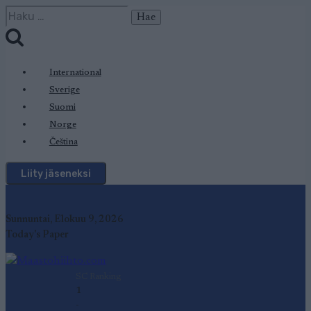
Siirry
Haku:
sisältöön
International
Sverige
Suomi
Norge
Čeština
Liity jäseneksi
Sunnuntai, Elokuu 9, 2026
Today's Paper
SC Ranking
1
-