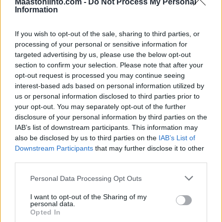
Maastohiihto.com -
Do Not Process My Personal
Haaviston mukaan suksimerkkien välillä ei
Information
ole niin isoja eroja, etteikö niihin voisi tehdä
samaa käsittelyä.
If you wish to opt-out of the sale, sharing to third parties, or
processing of your personal or sensitive information for
Heikkinen korosti, ettei hän pura
targeted advertising by us, please use the below opt-out
epäonnistumista keneenkään henkilöön. Ei
section to confirm your selection. Please note that after your
huoltopäällikköön, eikä omaan huoltajaansa
opt-out request is processed you may continue seeing
Hannu Hovilaan.
interest-based ads based on personal information utilized by
us or personal information disclosed to third parties prior to
– Jostain syystä emme saa pohjamateriaalia
your opt-out. You may separately opt-out of the further
disclosure of your personal information by third parties on the
luistamaan. Ilmeisesti jotain menee pieleen
IAB’s list of downstream participants. This information may
voitelussa ja käsikuvioinnissa, reagoiko se
also be disclosed by us to third parties on the
IAB’s List of
pohjamateriaali niihin, Heikkinen tilitti ja
Downstream Participants
that may further disclose it to other
sanoi, etteivät suomalaiset voi tietää, mitä
third parties.
Ranskan kopilla tehdään.
Please note that this website/app uses one or more Google
Personal Data Processing Opt Outs
services and may gather and store information including but
Huoltopäällikkö luottaa ongelmien
not limited to your visit or usage behaviour. You may click to
I want to opt-out of the Sharing of my
ratkaisussa sitkeyteen.
personal data.
grant or deny consent to Google and its third-party tags to
Opted In
use your data for below specified purposes in below Google
– Pitää vaan tehdä entistä kovemmin töitä,