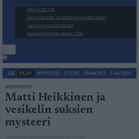
TIETOJA MEISTÄ
OTA YHTEYTTÄ
KÄYTTÖEHDOT JA YKSITYISYYSASETUKSET
YKSITYISYYSASETUKSET
MAINONTA PROXCSKIING.COM
PLAY
MYPAGES
STORE
RANKING
FANTASY
AMPUMAHIIHTO
Matti Heikkinen ja
vesikelin suksien
mysteeri
• 27.02.2015
KIRJOITTAJA MAASTOHIIHTO.COM