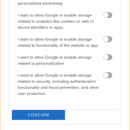
personalized advertising.
Haaviston mukaan suomalaiset olivat 15
kilometrillä joukon kärkipäässä, kun huolto
I want to allow Google to enable storage
analysoi reitin viimeisen alamäen luistoa.
related to analytics like cookies on web or
device identifiers in apps.
– Matilla oli meidän pojista paras suksi
keskiviikkona, kun vertasimme laskuaikoja,
I want to allow Google to enable storage
Haavisto muistutti.
related to functionality of the website or app.
STT–KAIJA YLINIEMI
I want to allow Google to enable storage
related to personalization.
(STT)
I want to allow Google to enable storage
related to security, including authentication
functionality and fraud prevention, and other
user protection.
Tilaa uutiskirjeemme
CONFIRM