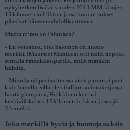
vuosia kisojen jälkeen. Perjantaina hän pui
nykyhetken lisäksi vuoden 2013 MM-kisojen
15 kilometrin hiihtoa, jossa huonot sukset
pilasivat hänen mahdollisuutensa.
Mutta miten on Falunissa?
– En voi sanoa, että Salomon on huono
merkki. (Maurice) Manificat otti niillä hopeaa,
samalla rinnakkaisparilla, millä minäkin
hiihdin.
– Minulla oli periaatteessa vielä parempi pari
kuin hänellä, sillä olen (tallin) ravintoketjussa
häntä ylempänä, Heikkinen kertasi
keskiviikkoista 15 kilometrin kisaa, jossa jäi
21:nneksi.
Joka merkillä hyviä ja huonoja suksia