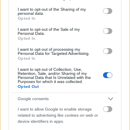
services and may gather and store information including but
perinteisellä Lillehammerissa ja 30 kilometriä
not limited to your visit or usage behaviour. You may click to
I want to opt-out of the Sharing of my
vapaalla Davosissa ilahduttavat jyväskyläläistä.
personal data.
grant or deny consent to Google and its third-party tags to
Opted In
use your data for below specified purposes in below Google
– Siellä on hyviä kisoja.
consent section.
I want to opt-out of the Sale of my
Personal Data.
Opted In
Tour de Skin osalta Heikkisen ohjelma on
I want to opt-out of processing my
vastaava kuten viime kaudella. Oberhofin
Personal Data for Targeted Advertising.
avausosakilpailut toimivat hyvänä
Opted In
tsekkauspisteenä kohti MM-kisoja, joten
I want to opt-out of Collection, Use,
ohjelma on sama ennen Sotsiakin.
Retention, Sale, and/or Sharing of my
Personal Data that Is Unrelated with the
Olympialaisissa Heikkiseen kohdistuvat
Purposes for which it was collected.
Suomen mieshiihtäjistä suurimmat
Opted Out
menestysodotukset, mutta Heikkinen keskittyy
Google consents
vaan tekemään oman työnsä hyvin. Sotsin
ajatuksista kysyttäessä Heikkinen naurahtaa:
I want to allow Google to enable storage
related to advertising like cookies on web or
device identifiers in apps.
– Eipä siinä mitään, kauden päätavoite.