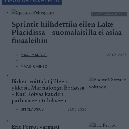
LISÄÄ ARTIKKELEITA
Kuva: Thibaut/NordicFocus
Sprintit hiihdettiin eilen Lake
Placidissa – suomalaisilla ei asiaa
finaaleihin
MAAILMANCUP
22.03.2026
|
MAASTOHIIHTO
Birken-voittajat jälleen
ykkösiä Marcialonga Bodøssä
– Kati Roivas kauden
parhaaseen tulokseen
SKI CLASSICS
21.03.2026
Eric Perrot varmisti