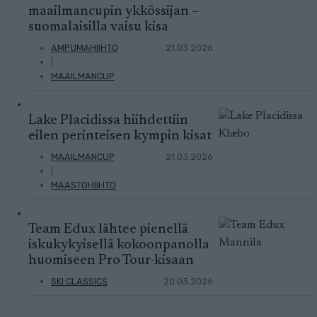
maailmancupin ykkössijan –
suomalaisilla vaisu kisa
AMPUMAHIIHTO
21.03.2026
|
MAAILMANCUP
Lake Placidissa hiihdettiin
eilen perinteisen kympin kisat
MAAILMANCUP
21.03.2026
|
MAASTOHIIHTO
Team Edux lähtee pienellä
iskukykyisellä kokoonpanolla
huomiseen Pro Tour-kisaan
SKI CLASSICS
20.03.2026