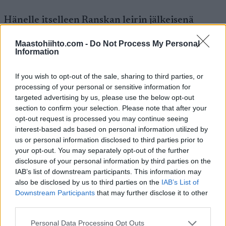
Hänelle itselleen Ranskan leirin jälkeisenä
kesäkunnon kontrollina toimi Norjan
Maastohiihto.com -
Do Not Process My Personal
Sandnesissa elokuun alussa käyty
Information
rullahiihtokilpailu ylämäkeen (5:s). Kilpailu
antoikin hiihtäjälle toivottua viestiä tilanteesta.
If you wish to opt-out of the sale, sharing to third parties, or
Minkälaisissa asioissa olet kehittynyt tänä
processing of your personal or sensitive information for
kesänä?
targeted advertising by us, please use the below opt-out
section to confirm your selection. Please note that after your
opt-out request is processed you may continue seeing
– Pitää aika tarkastella kokonaisuutta. Yleisestä
interest-based ads based on personal information utilized by
suorituskyvystä on kyse. Mäkiä on paljon
us or personal information disclosed to third parties prior to
noustu tänä kesänä, että pystyisi jatkossa
your opt-out. You may separately opt-out of the further
raskaissa olosuhteissa suoriutumaan entistä
disclosure of your personal information by third parties on the
paremmin.
IAB’s list of downstream participants. This information may
also be disclosed by us to third parties on the
IAB’s List of
Downstream Participants
that may further disclose it to other
Alkukauden kilpailuohjelma on Heikkiselle
third parties.
mieluinen. Rukan minitourin jälkeen
Please note that this website/app uses one or more Google
maailmancup-kalenterissa olevat 15 kilometriä
Personal Data Processing Opt Outs