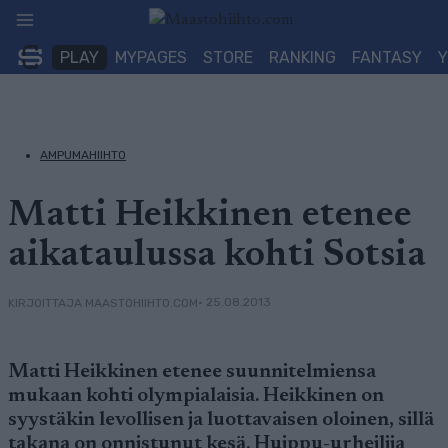
Siirry
sisältöön
PLAY
MYPAGES
STORE
RANKING
FANTASY
AMPUMAHIIHTO
Matti Heikkinen etenee
aikataulussa kohti Sotsia
• 25.08.2013
KIRJOITTAJA MAASTOHIIHTO.COM
Matti Heikkinen etenee suunnitelmiensa
mukaan kohti olympialaisia. Heikkinen on
syystäkin levollisen ja luottavaisen oloinen, sillä
takana on onnistunut kesä. Huippu-urheilija