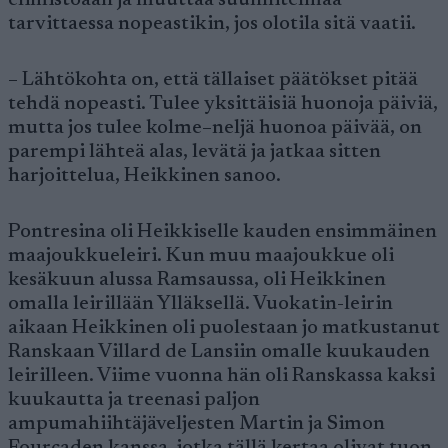
elimistöään ja muuttaa suunnitelmaa
tarvittaessa nopeastikin, jos olotila sitä vaatii.
– Lähtökohta on, että tällaiset päätökset pitää
tehdä nopeasti. Tulee yksittäisiä huonoja päiviä,
mutta jos tulee kolme–neljä huonoa päivää, on
parempi lähteä alas, levätä ja jatkaa sitten
harjoittelua, Heikkinen sanoo.
Pontresina oli Heikkiselle kauden ensimmäinen
maajoukkueleiri. Kun muu maajoukkue oli
kesäkuun alussa Ramsaussa, oli Heikkinen
omalla leirillään Ylläksellä. Vuokatin-leirin
aikaan Heikkinen oli puolestaan jo matkustanut
Ranskaan Villard de Lansiin omalle kuukauden
leirilleen. Viime vuonna hän oli Ranskassa kaksi
kuukautta ja treenasi paljon
ampumahiihtäjäveljesten Martin ja Simon