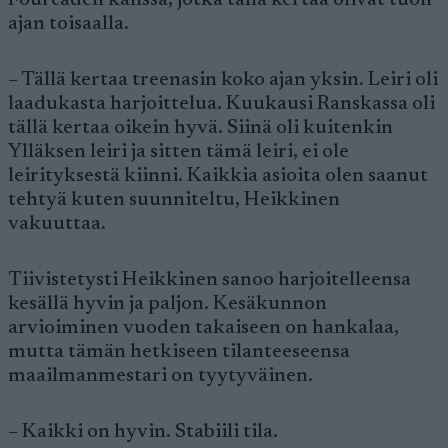
Fourcaden kanssa, jotka tällä kertaa olivat tuon
ajan toisaalla.
– Tällä kertaa treenasin koko ajan yksin. Leiri oli
laadukasta harjoittelua. Kuukausi Ranskassa oli
tällä kertaa oikein hyvä. Siinä oli kuitenkin
Ylläksen leiri ja sitten tämä leiri, ei ole
leirityksestä kiinni. Kaikkia asioita olen saanut
tehtyä kuten suunniteltu, Heikkinen
vakuuttaa.
Tiivistetysti Heikkinen sanoo harjoitelleensa
kesällä hyvin ja paljon. Kesäkunnon
arvioiminen vuoden takaiseen on hankalaa,
mutta tämän hetkiseen tilanteeseensa
maailmanmestari on tyytyväinen.
– Kaikki on hyvin. Stabiili tila.