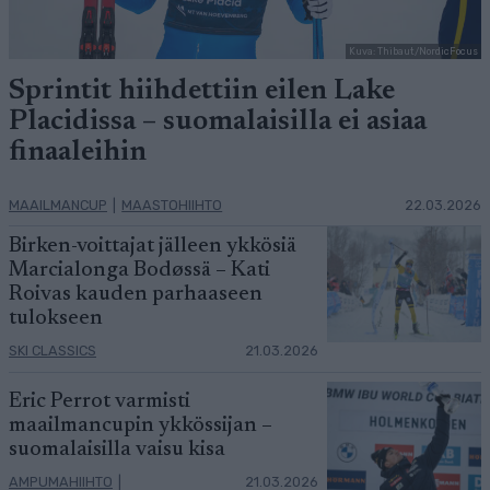
Kuva: Thibaut/NordicFocus
Sprintit hiihdettiin eilen Lake
Placidissa – suomalaisilla ei asiaa
finaaleihin
MAAILMANCUP
|
MAASTOHIIHTO
22.03.2026
Birken-voittajat jälleen ykkösiä
Marcialonga Bodøssä – Kati
Roivas kauden parhaaseen
tulokseen
SKI CLASSICS
21.03.2026
Eric Perrot varmisti
maailmancupin ykkössijan –
suomalaisilla vaisu kisa
AMPUMAHIIHTO
|
21.03.2026