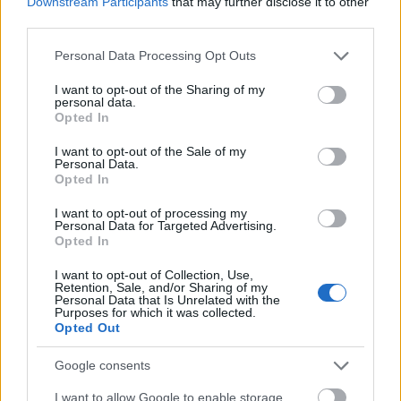
Downstream Participants
that may further disclose it to other
Heikkinen viitaten alkukauden kilpailuihin.
third parties.
Please note that this website/app uses one or more Google
Personal Data Processing Opt Outs
Heikkinen kertoo fiiliksen olevan kauden
services and may gather and store information including but
kynnyksellä ”epäluottavainen” mutta
not limited to your visit or usage behaviour. You may click to
I want to opt-out of the Sharing of my
personal data.
positiivinen tarkoittaen normaalia jännitystä
grant or deny consent to Google and its third-party tags to
Opted In
use your data for below specified purposes in below Google
uuden kauden koittaessa.
consent section.
I want to opt-out of the Sale of my
Personal Data.
Oloksen ladut ovat aiheuttaneet jonkin verran
Opted In
kalustovaurioita ja huominen suksivalinta
I want to opt-out of processing my
mietityttää ainakin Sami Jauhojärveä.
Personal Data for Targeted Advertising.
Opted In
– Jos huomenna lähtee ykkösparilla liikkeelle, se
I want to opt-out of Collection, Use,
Retention, Sale, and/or Sharing of my
on entinen ykköspari. Toisaalta vitosparilla on
Personal Data that Is Unrelated with the
Purposes for which it was collected.
ulkona maailmancupin kilpailusta, sanoo
Opted Out
Jauhojärvi.
Google consents
Viikonloppuna jaossa maailmancupin
I want to allow Google to enable storage