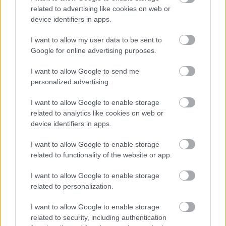
related to advertising like cookies on web or
paikkoja
device identifiers in apps.
Oloksen kilpailut ovat näyttöpaikka alkutalven
I want to allow my user data to be sent to
maailmancupeihin. Norjaan Suomi lähtee 5 + 5
Google for online advertising purposes.
henkisillä joukkueilla. Kahden viikon päästä
I want to allow Google to send me
Rukan maailmancupissa suomalaishiihtäjille on
personalized advertising.
jaossa 13 + 13 starttipaikkaa.
I want to allow Google to enable storage
– Mikäli paikka ei aukea vielä Norjaan, on
related to analytics like cookies on web or
device identifiers in apps.
kahden viikon päästä uusi tilaisuus, sanoo
Magnar Dalen.
I want to allow Google to enable storage
related to functionality of the website or app.
Tour de Ski:n joukkuekoko on vielä täysin auki.
I want to allow Google to enable storage
related to personalization.
– Tour de Ski:lle on mahdollisuus asettaa 8 +8
henkiset joukkueet. Joukkueeseen päästäkseen
I want to allow Google to enable storage
related to security, including authentication
urheilijalla on oltava edellytykset hiihtää koko