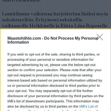
Matti Heikkinen.
Lumitilanne vaikuttaa harjoittelun lisäksi myös
suksitesteihin. Erityisesti suksitallia
vaihtaneille Heikkiselle ja Riitta-Liisa Roposelle
uusien parien testaaminen tuottaa harmaita
hiuksia.
Maastohiihto.com -
Do Not Process My Personal
Information
– Olen antanut vuosien varrella tasoitusta
If you wish to opt-out of the sale, sharing to third parties, or
suksilla, mutta nyt tilanne on toinen. Testejä ei
processing of your personal or sensitive information for
ole kuitenkaan tehty kuin muutamalla hassulla
targeted advertising by us, please use the below opt-out
kelillä. Kun lunta tulee, on luvassa töitä myös
section to confirm your selection. Please note that after your
opt-out request is processed you may continue seeing
suksitestien suhteen, sanoo Roponen.
interest-based ads based on personal information utilized by
us or personal information disclosed to third parties prior to
Myös Salomonille vaihtanut Heikkinen kaipaa
your opt-out. You may separately opt-out of the further
lisää testejä.
disclosure of your personal information by third parties on the
IAB’s list of downstream participants. This information may
also be disclosed by us to third parties on the
IAB’s List of
– Niillä pareilla mennään mitä on, sanoo Matti