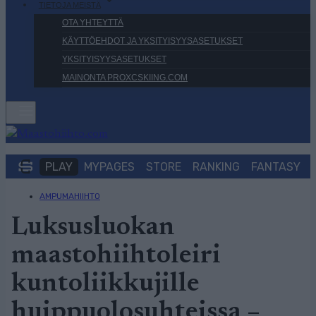
TIETOJA MEISTÄ
OTA YHTEYTTÄ
KÄYTTÖEHDOT JA YKSITYISYYSASETUKSET
YKSITYISYYSASETUKSET
MAINONTA PROXCSKIING.COM
PLAY
MYPAGES
STORE
RANKING
FANTASY
AMPUMAHIIHTO
Luksusluokan
maastohiihtoleiri
kuntoliikkujille
huippuolosuhteissa –