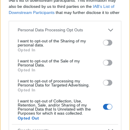
IAB’s list of downstream participants. This information may
also be disclosed by us to third parties on the
IAB’s List of
Hinta pitää sisällään majoituksen, ruokailut,
Downstream Participants
that may further disclose it to other
kyydit
BMW
:llä Helsingistä tai Tampereelta,
third parties.
Yoko
n teknisen harjoituspaidan,
Optiwax
in
Please note that this website/app uses one or more Google
voiteet,
Powerbarin
tuotepaketin, liput
Personal Data Processing Opt Outs
services and may gather and store information including but
hiihtotunneliin, starttipaikan helmikuussa
not limited to your visit or usage behaviour. You may click to
I want to opt-out of the Sharing of my
hiihdettävään
Jämi42 – Skihin
sekä tietenkin
personal data.
grant or deny consent to Google and its third-party tags to
Opted In
asiantuntevan valmennuksen!
use your data for below specified purposes in below Google
consent section.
I want to opt-out of the Sale of my
Lisäksi mahdollisuus Yokon ensi talven
Personal Data.
Opted In
suksimalliston testaukseen!
I want to opt-out of processing my
Lisätiedot ja ilmoittautumiset:
Personal Data for Targeted Advertising.
Opted In
Simo-Viljami Ojanen
044-5581090
I want to opt-out of Collection, Use,
simo.ojanen@electrofit.fi
Retention, Sale, and/or Sharing of my
Personal Data that Is Unrelated with the
Purposes for which it was collected.
Päivitys 22.8. klo 23: Enää neljä paikkaa
Opted Out
jäljellä!