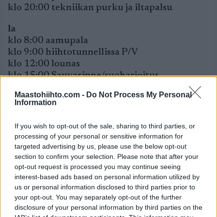
klo 20:00 tekniikan purku ja iltapalsu
la
klo 8:00 aamupala
klo 9:00 hiihtotunnellissa P/V
klo 12:00 lounas
klo 15:00 Sauvarinne/suoharjoitus
klo 18:00 päivällinen
Maastohiihto.com -
Do Not Process My Personal
klo 20:00 iltaluento
Information
su
If you wish to opt-out of the sale, sharing to third parties, or
klo 6:30 aamupala
processing of your personal or sensitive information for
klo 7:30 rullahiihto tasatyöntö 60′ + 3h jk
targeted advertising by us, please use the below opt-out
vaellus
section to confirm your selection. Please note that after your
klo 12:00 lounas ja kotiin
opt-out request is processed you may continue seeing
interest-based ads based on personal information utilized by
us or personal information disclosed to third parties prior to
Leirin hinta: elokuun loppuun mennessä
your opt-out. You may separately opt-out of the further
ilmoittautuneilta 690€. Tämän jälkeen 790€.
disclosure of your personal information by third parties on the
Leirille mahtuu korkeintaan 10 henkeä.