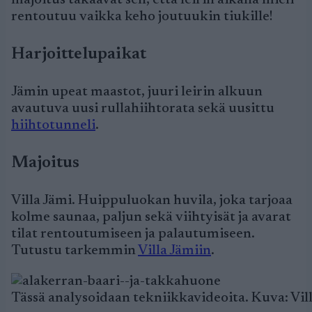
majoitus takaavat sen, että leirin aikana mieli
rentoutuu vaikka keho joutuukin tiukille!
Harjoittelupaikat
Jämin upeat maastot, juuri leirin alkuun
avautuva uusi rullahiihtorata sekä uusittu
hiihtotunneli
.
Majoitus
Villa Jämi. Huippuluokan huvila, joka tarjoaa
kolme saunaa, paljun sekä viihtyisät ja avarat
tilat rentoutumiseen ja palautumiseen.
Tutustu tarkemmin
Villa Jämiin
.
Tässä analysoidaan tekniikkavideoita. Kuva: Vil