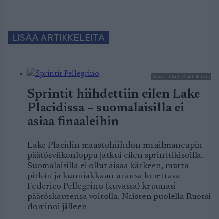
LISÄÄ ARTIKKELEITA
Kuva: Thibaut/NordicFocus
Sprintit hiihdettiin eilen Lake
Placidissa – suomalaisilla ei
asiaa finaaleihin
Lake Placidin maastohiihdon maailmancupin
päätösviikonloppu jatkui eilen sprinttikisoilla.
Suomalaisilla ei ollut aisaa kärkeen, mutta
pitkän ja kunniakkaan uransa lopettava
Federico Pellegrino (kuvassa) kruunasi
päätöskautensa voitolla. Naisten puolella Ruotsi
dominoi jälleen.