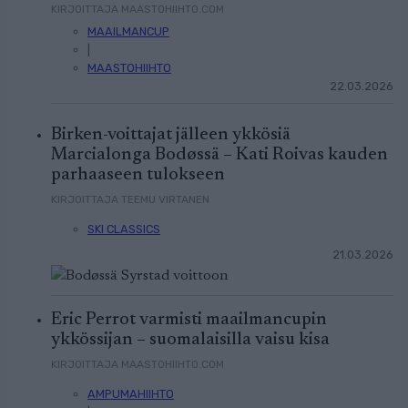
KIRJOITTAJA MAASTOHIIHTO.COM
MAAILMANCUP
|
MAASTOHIIHTO
22.03.2026
Birken-voittajat jälleen ykkösiä
Marcialonga Bodøssä – Kati Roivas kauden
parhaaseen tulokseen
KIRJOITTAJA TEEMU VIRTANEN
SKI CLASSICS
21.03.2026
Eric Perrot varmisti maailmancupin
ykkössijan – suomalaisilla vaisu kisa
KIRJOITTAJA MAASTOHIIHTO.COM
AMPUMAHIIHTO