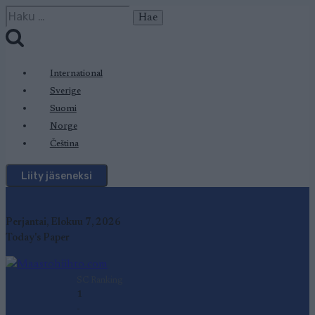
Siirry
Haku:
sisältöön
International
Sverige
Suomi
Norge
Čeština
Liity jäseneksi
Perjantai, Elokuu 7, 2026
Today's Paper
SC Ranking
1
-