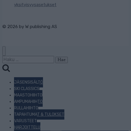
yksityisyysasetukset
© 2026 by
W publishing AS
Haku:
JÄSENSISÄLTÖ
SKI CLASSICS
MAASTOHIIHTO
AMPUMAHIIHTO
RULLAHIIHTO
TAPAHTUMAT & TULOKSET
VARUSTEET
HARJOITTELU