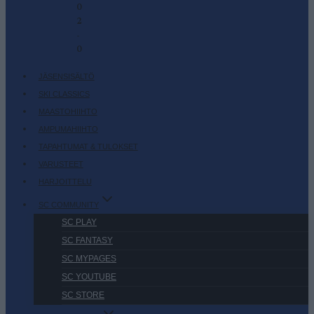
0
2
-
0
JÄSENSISÄLTÖ
SKI CLASSICS
MAASTOHIIHTO
AMPUMAHIIHTO
TAPAHTUMAT & TULOKSET
VARUSTEET
HARJOITTELU
SC COMMUNITY
SC PLAY
SC FANTASY
SC MYPAGES
SC YOUTUBE
SC STORE