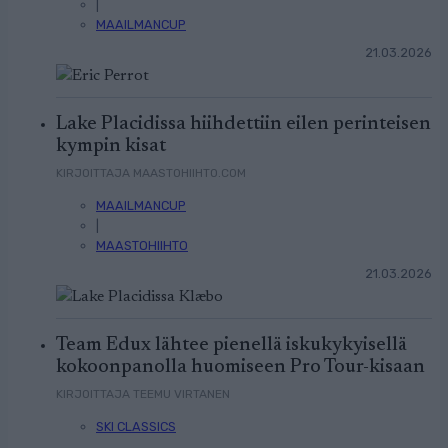
|
MAAILMANCUP
21.03.2026
Lake Placidissa hiihdettiin eilen perinteisen
kympin kisat
KIRJOITTAJA MAASTOHIIHTO.COM
MAAILMANCUP
|
MAASTOHIIHTO
21.03.2026
Team Edux lähtee pienellä iskukykyisellä
kokoonpanolla huomiseen Pro Tour-kisaan
KIRJOITTAJA TEEMU VIRTANEN
SKI CLASSICS