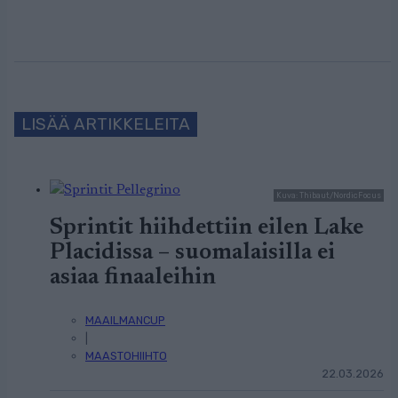
LISÄÄ ARTIKKELEITA
Kuva: Thibaut/NordicFocus
Sprintit hiihdettiin eilen Lake
Placidissa – suomalaisilla ei
asiaa finaaleihin
MAAILMANCUP
|
MAASTOHIIHTO
22.03.2026