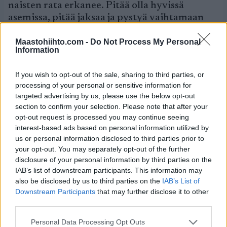
naisten rata erkanee. Pitää olla hyvissä
asemissa, pitää jaksaa ja pystyä vaihtamaan
rytmiä ja täytyy olla pitävä suksi.
Finaalipaikka eli kuuden sakkiin on
Maastohiihto.com -
Do Not Process My Personal
Information
tavoitteena ja mitali on haaveena. Mitalia sitä
aina ajatellaan, kun ollaan synkkänä päivänä
If you wish to opt-out of the sale, sharing to third parties, or
sateessa lenkillä, niin se nousee mieleen
processing of your personal or sensitive information for
motivaattoriksi.
targeted advertising by us, please use the below opt-out
section to confirm your selection. Please note that after your
Anssi Pentsinen
opt-out request is processed you may continue seeing
interest-based ads based on personal information utilized by
– Ihan levollinen olo. Finaalipaikka on
us or personal information disclosed to third parties prior to
tavoitteena, niin kuin se oli kauteen lähtiessä.
your opt-out. You may separately opt-out of the further
Se on realismin ylärajoilla eli vaatii
disclosure of your personal information by third parties on the
IAB’s list of downstream participants. This information may
onnistumista. Ei radassa mitään vikaa ole.
also be disclosed by us to third parties on the
IAB’s List of
Ainut mikä voi vähän sumputtaa on toisen
Downstream Participants
that may further disclose it to other
nousun lähtö. Viides ja kuudes joutuvat
third parties.
varmaan nostamaan selkää pystyyn. Keulassa
pääsee helpommalla, kun takaa lasketaan
Please note that this website/app uses one or more Google
Personal Data Processing Opt Outs