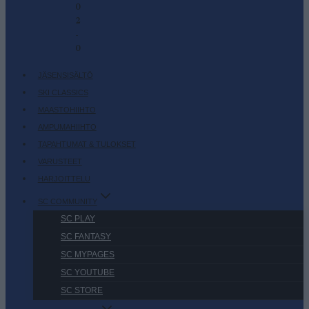
0
2
-
0
JÄSENSISÄLTÖ
SKI CLASSICS
MAASTOHIIHTO
AMPUMAHIIHTO
TAPAHTUMAT & TULOKSET
VARUSTEET
HARJOITTELU
SC COMMUNITY
SC PLAY
SC FANTASY
SC MYPAGES
SC YOUTUBE
SC STORE