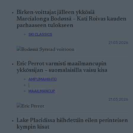
Birken-voittajat jälleen ykkösiä
Marcialonga Bodøssä – Kati Roivas kauden
parhaaseen tulokseen
SKI CLASSICS
21.03.2026
Eric Perrot varmisti maailmancupin
ykkössijan – suomalaisilla vaisu kisa
AMPUMAHIIHTO
|
MAAILMANCUP
21.03.2026
Lake Placidissa hiihdettiin eilen perinteisen
kympin kisat