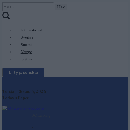
Siirry
Haku:
sisältöön
International
Sverige
Suomi
Norge
Čeština
Liity jäseneksi
Torstai, Elokuu 6, 2026
Today's Paper
SC Ranking
1
-