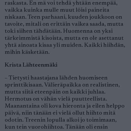
raskasta. En mä voi tehdä yhtään enempää,
vaikka kuinka mulle muut löisi paineita
niskaan. Teen parhaani, kuuden joukkoon on
tavoite, mitali on erittäin vaikea saada, mutta
toki siihen tähdätään. Huomenna on yksi
tärkeimmistä kisoista, mutta en ole asettanut
yhtä ainoata kisaa yli muiden. Kaikki hiihdän,
mihin käsketään.
Krista Lähteenmäki
– Tietysti haastajana lähden huomiseen
sprinttikisaan. Välieräpaikka on realistinen,
mutta siitä eteenpäin on kaikki juhlaa.
Hermotus on vähän vielä puutteellista.
Maanantaina oli kova hieronta ja eilen helppo
päivä, niin tänään ei vielä ollut hiihto mitä
odotin. Treenin lopulla alkoi jo toimimaan,
kun tein vuorohiihtoa. Tänään oli ensin