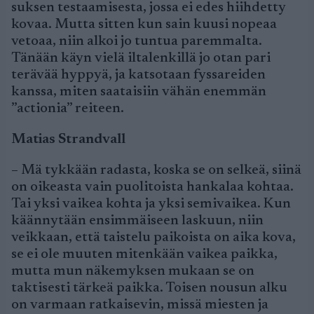
suksen testaamisesta, jossa ei edes hiihdetty
kovaa. Mutta sitten kun sain kuusi nopeaa
vetoaa, niin alkoi jo tuntua paremmalta.
Tänään käyn vielä iltalenkillä jo otan pari
terävää hyppyä, ja katsotaan fyssareiden
kanssa, miten saataisiin vähän enemmän
”actionia” reiteen.
Matias Strandvall
– Mä tykkään radasta, koska se on selkeä, siinä
on oikeasta vain puolitoista hankalaa kohtaa.
Tai yksi vaikea kohta ja yksi semivaikea. Kun
käännytään ensimmäiseen laskuun, niin
veikkaan, että taistelu paikoista on aika kova,
se ei ole muuten mitenkään vaikea paikka,
mutta mun näkemyksen mukaan se on
taktisesti tärkeä paikka. Toisen nousun alku
on varmaan ratkaisevin, missä miesten ja