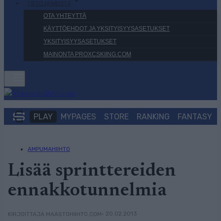
TIETOJA MEISTÄ
OTA YHTEYTTÄ
KÄYTTÖEHDOT JA YKSITYISYYSASETUKSET
YKSITYISYYSASETUKSET
MAINONTA PROXCSKIING.COM
PLAY
MYPAGES
STORE
RANKING
FANTASY
AMPUMAHIIHTO
Lisää sprinttereiden
ennakkotunnelmia
• 20.02.2013
KIRJOITTAJA MAASTOHIIHTO.COM