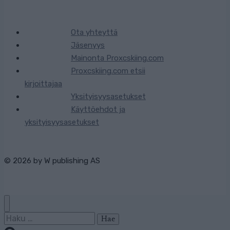
Ota yhteyttä
Jäsenyys
Mainonta Proxcskiing.com
Proxcskiing.com etsii
kirjoittajaa
Yksityisyysasetukset
Käyttöehdot ja
yksityisyysasetukset
© 2026 by
W publishing AS
Haku: