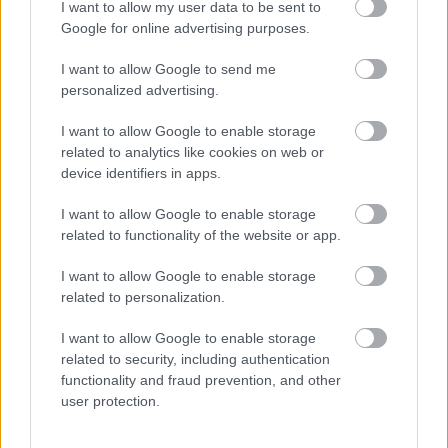
I want to allow my user data to be sent to
kunnossa kuin silloin olin, mutta en
Google for online advertising purposes.
tietystikään tiedä, missä kunnossa muut ovat,
enkä siihen voi vaikuttaa. Sen näkee sitten
I want to allow Google to send me
kisatilanteessa.
personalized advertising.
Toni Ketelä
I want to allow Google to enable storage
related to analytics like cookies on web or
– Ei ole mitään ongelmia ollut ja treenit ovat
device identifiers in apps.
sujuneet hyvin. Ihan luottavainen olen.
I want to allow Google to enable storage
Lähden hakemaan uran parhaita sijoituksia,
related to functionality of the website or app.
mikä tarkoittaa välieräpaikkaa. Se on
vähimmäistavoite, eikä homma siihen lopu,
I want to allow Google to enable storage
jos sinne asti päästään. Siitä jatketaan täysillä.
related to personalization.
Muutama eka päivä meinasi täällä olla vähän
heikko olo, ei oikein ruoka tahtonut imeytyä,
I want to allow Google to enable storage
related to security, including authentication
mutta nyt rupeaa taas olemaan reidessä
functionality and fraud prevention, and other
energiaa ja hyvä vointi. Rata on haastava,
user protection.
mutta se sopii minulle oikein hyvin.
Molemmat nousut ovat hiihtonousuja, vaikka