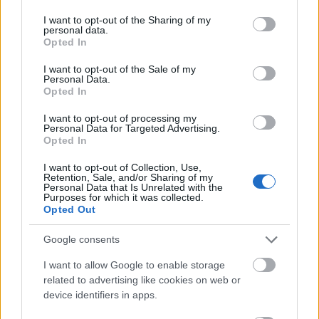
services and may gather and store information including but
päälle. Pitää tulla kärkisijoilla. Mäenpäältä on
not limited to your visit or usage behaviour. You may click to
I want to opt-out of the Sharing of my
vielä mahdollisuus tehdä ohituksia, jos joku
personal data.
grant or deny consent to Google and its third-party tags to
väsähtää nousussa ja pääsee kohentamaan
Opted In
use your data for below specified purposes in below Google
sijoituksia. Kärkisijat varmaan erottuu
consent section.
I want to opt-out of the Sale of my
laskuun lähdettäessä.
Personal Data.
Opted In
Kalle Lassila
I want to opt-out of processing my
Personal Data for Targeted Advertising.
– Tykkäsin reitistä. Se on sopiva
Opted In
sprinttiladuksi, mutta pitää osata hiihtää
I want to opt-out of Collection, Use,
järkevästi. Ensimmäinen nousu pitää hiihtää
Retention, Sale, and/or Sharing of my
Personal Data that Is Unrelated with the
kovaa, mutta riittävän rennosti. 1,5
Purposes for which it was collected.
kilometriä on aika normaalimittainen
Opted Out
perusrata, eikä siinä ole mitään varsinaisia
Google consents
kolaripaikkoja. Paras arvokisasuoritus on
vähintäänkin hakusessa eli yhdeksän
I want to allow Google to enable storage
joukkoon tai paremmin. Mä olen tällä
related to advertising like cookies on web or
kaudella ollut maailmancupissa kerran
device identifiers in apps.
finaalissa, ja tiedän olevani paremmassa