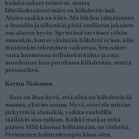
kuinka sukset toimivat, mutta
lähtökohtaisesti mäet on hiihdettävissä.
Alusta saakka on kiire. Mä lähden tähtäämään
a-finaaliin ja siihenkin pitää osallistua jokaisen
osa-alueen hyvin. Sprintissä tarvitsee vähän
onneakin, kun ei yksinään hiihdetä erissä, niin
muidenkin tekeminen vaikuttaa. Sen näkee
vasta huomenna millaiseksi hiihto ja rata
muodostuu kun porukassa hiihdetään, mutta
perusselkeä.
Kerttu Niskanen
– Rata on ihan hyvä, että siinä on hiihdettävää
nousua, yksi iso nousu. Hyvä, ettei ole mitään
järkyttäviä alamäkiä, vaikka vauhdilla
täälläkin alas tullaan. Kaikki matkat mitä
pääsen MM-kisoissa hiihtämään, on tärkeitä.
Perinteisen kolmenkympin kisaa olen