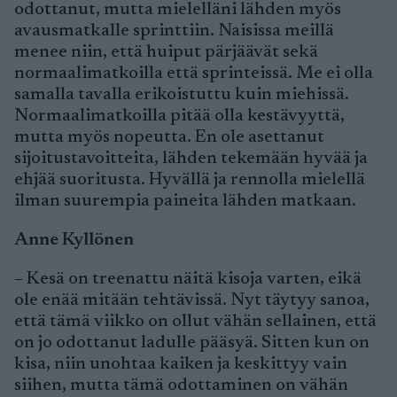
odottanut, mutta mielelläni lähden myös
avausmatkalle sprinttiin. Naisissa meillä
menee niin, että huiput pärjäävät sekä
normaalimatkoilla että sprinteissä. Me ei olla
samalla tavalla erikoistuttu kuin miehissä.
Normaalimatkoilla pitää olla kestävyyttä,
mutta myös nopeutta. En ole asettanut
sijoitustavoitteita, lähden tekemään hyvää ja
ehjää suoritusta. Hyvällä ja rennolla mielellä
ilman suurempia paineita lähden matkaan.
Anne Kyllönen
– Kesä on treenattu näitä kisoja varten, eikä
ole enää mitään tehtävissä. Nyt täytyy sanoa,
että tämä viikko on ollut vähän sellainen, että
on jo odottanut ladulle pääsyä. Sitten kun on
kisa, niin unohtaa kaiken ja keskittyy vain
siihen, mutta tämä odottaminen on vähän