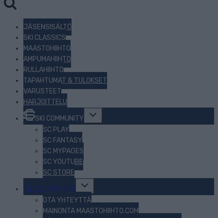
JÄSENSISÄLTÖ
SKI CLASSICS
MAASTOHIIHTO
AMPUMAHIIHTO
RULLAHIIHTO
TAPAHTUMAT & TULOKSET
VARUSTEET
HARJOITTELU
Toggle
SKI COMMUNITY
child
menu
SC PLAY
SC FANTASY
SC MYPAGES
SC YOUTUBE
SC STORE
Toggle
TIETOJA MEISTÄ
child
menu
OTA YHTEYTTÄ
MAINONTA MAASTOHIIHTO.COM