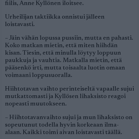
fiilis, Anne Kyllönen iloitsee.
Urheilijan taktiikka onnistui jälleen
loistavasti.
– Jäin vähän lopussa pussiin, mutta en pahasti.
Koko matkan mietin, että miten hiihdän
kisan. Tiesin, että minulla löytyy loppuun
paukkuja ja vauhtia. Matkalla mietin, että
pääsenkö irti, mutta toisaalta luotin omaan
voimaani loppusuoralla.
Hiihtotavan vaihto perinteiseltä vapaalle sujui
mutkattomasti ja Kyllösen lihaksisto reagoi
nopeasti muutokseen.
– Hiihtotavanvaihto sujui ja mun lihaksisto on
sopeutunut todella hyvin korkeaan ilma-
alaan. Kaikki toimi aivan loistavasti täällä.