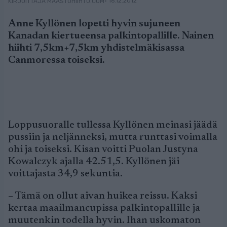
• 16.12.2012
KIRJOITTAJA MAASTOHIIHTO.COM
Anne Kyllönen lopetti hyvin sujuneen
Kanadan kiertueensa palkintopallille. Nainen
hiihti 7,5km+7,5km yhdistelmäkisassa
Canmoressa toiseksi.
Loppusuoralle tullessa Kyllönen meinasi jäädä
pussiin ja neljänneksi, mutta runttasi voimalla
ohi ja toiseksi. Kisan voitti Puolan Justyna
Kowalczyk ajalla 42.51,5. Kyllönen jäi
voittajasta 34,9 sekuntia.
– Tämä on ollut aivan huikea reissu. Kaksi
kertaa maailmancupissa palkintopallille ja
muutenkin todella hyvin. Ihan uskomaton