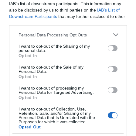
Hofer Italia –3,3, 8) Noah Hoffman USA –3,9,
IAB’s list of downstream participants. This information may
9) Jens Filbrich Saksa –5,0, 10) Kris Freeman
also be disclosed by us to third parties on the
IAB’s List of
Downstream Participants
that may further disclose it to other
USA –5,3.
third parties.
Kilpailussa ei ollut suomalaisia.
Please note that this website/app uses one or more Google
Personal Data Processing Opt Outs
services and may gather and store information including but
Maailmancupin kokonaistilanne, 9/31
not limited to your visit or usage behaviour. You may click to
I want to opt-out of the Sharing of my
personal data.
kilpailua: 1) Emil Jönsson Ruotsi 349, 2)
grant or deny consent to Google and its third-party tags to
Opted In
Petter Northug Norja 335, 3) Sjur Röthe Norja
use your data for below specified purposes in below Google
consent section.
320, 4) Aleksei Poltoranin Kazakstan 281, 5)
I want to opt-out of the Sale of my
Personal Data.
Martin Johnsrud Sundby Norja 263, 6)
Opted In
Jevgeni Belov Venäjä 253, …suomalaiset: 29)
Matti Heikkinen 93, 44) Anssi Pentsinen 44,
I want to opt-out of processing my
Personal Data for Targeted Advertising.
51) Kalle Lassila 34, 56) Martti Jylhä 29, 60)
Opted In
Sami Jauhojärvi 26, 71) Toni Ketelä 18, 78)
I want to opt-out of Collection, Use,
Matias Strandvall 15, 87) Lari Lehtonen 11,
Retention, Sale, and/or Sharing of my
105) Antti Häkämies 6.
Personal Data that Is Unrelated with the
Purposes for which it was collected.
Opted Out
Seuraavat kilpailut: 29.12.–6.1. Tour de Ski.