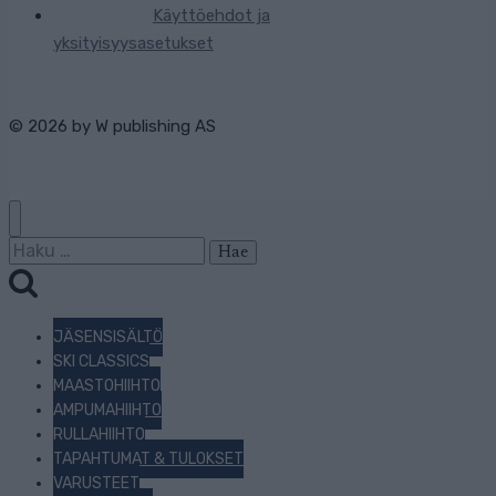
Käyttöehdot ja
yksityisyysasetukset
© 2026 by
W publishing AS
Haku:
JÄSENSISÄLTÖ
SKI CLASSICS
MAASTOHIIHTO
AMPUMAHIIHTO
RULLAHIIHTO
TAPAHTUMAT & TULOKSET
VARUSTEET