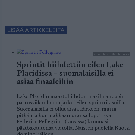
LISÄÄ ARTIKKELEITA
Kuva: Thibaut/NordicFocus
Sprintit hiihdettiin eilen Lake
Placidissa – suomalaisilla ei
asiaa finaaleihin
Lake Placidin maastohiihdon maailmancupin
päätösviikonloppu jatkui eilen sprinttikisoilla.
Suomalaisilla ei ollut aisaa kärkeen, mutta
pitkän ja kunniakkaan uransa lopettava
Federico Pellegrino (kuvassa) kruunasi
päätöskautensa voitolla. Naisten puolella Ruotsi
dominoi jälleen.