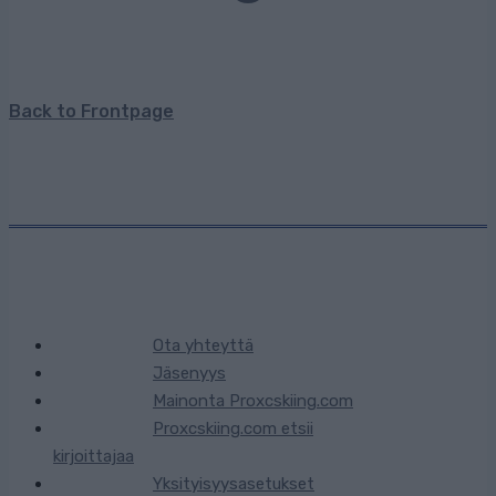
Back to Frontpage
Ota yhteyttä
Jäsenyys
Mainonta Proxcskiing.com
Proxcskiing.com etsii
kirjoittajaa
Yksityisyysasetukset