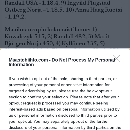
Randall USA –1.18,4, 9) Ingvild Flugstad
Östberg Norja –1.18,5, 10) Anna Haag Ruotsi
–1.19,2.
Maailmancupin kokonaistilanne: 1)
Kowalczyk 515, 2) Randall 482, 3) Marit
Björgen Norja 450, 4) Kyllönen 335, 5)
Skofterud 306, 6) Therese Johaug Norja 273,
…muut suomalaiset: 13) Krista Lähteenmäki
Maastohiihto.com -
Do Not Process My Personal
152, 21) Kerttu Niskanen 97, 29) Riikka
Information
Sarasoja-Lilja 75, 32) Mona-Liisa Malvalehto
69, 34) Riitta-Liisa Roponen 69, 64) Aino-
If you wish to opt-out of the sale, sharing to third parties, or
processing of your personal or sensitive information for
Kaisa Saarinen 19.
targeted advertising by us, please use the below opt-out
section to confirm your selection. Please note that after your
Miehet, 15 km (p)+15 km (v): 1) Maurice
opt-out request is processed you may continue seeing
Manificat Ranska 1.17.47,3, 2) Roland Clara
interest-based ads based on personal information utilized by
Italia –0,7, 3) Sjur Röthe Norja –1,7, 4) Tobias
us or personal information disclosed to third parties prior to
Angerer Saksa –1,9, 5) Eldar Rönning Norja –
your opt-out. You may separately opt-out of the further
2,7, 6) Andrei Larkov Venäjä –2,9, 7) David
disclosure of your personal information by third parties on the