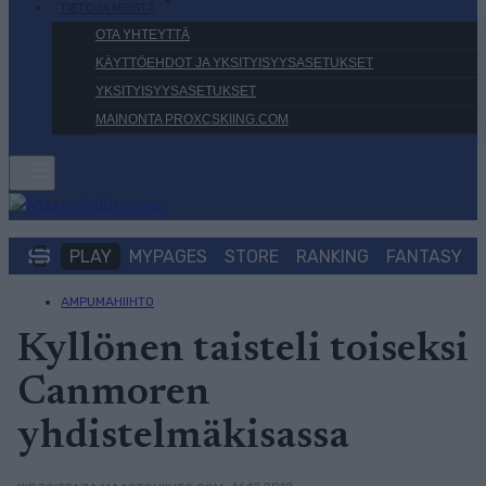
TIETOJA MEISTÄ
OTA YHTEYTTÄ
KÄYTTÖEHDOT JA YKSITYISYYSASETUKSET
YKSITYISYYSASETUKSET
MAINONTA PROXCSKIING.COM
PLAY
MYPAGES
STORE
RANKING
FANTASY
AMPUMAHIIHTO
Kyllönen taisteli toiseksi
Canmoren
yhdistelmäkisassa