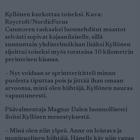
Kyllönen kurkottaa toiseksi. Kuva:
Roycroft/NordicFocus
Canmoren raskaaksi luonnehditut maastot
selvästi sopivat kajaanilaiselle, sillä
sunnuntain yhdistelmäkisan lisäksi Kyllönen
sijoittui toiseksi myös torstaina 10 kilometrin
perinteisen kisassa.
– Nyt voidaan se sprintterititteli minun
puolesta tiputtaa pois ja jättää ihan omaan
arvoonsa, minä olen hiihtäjä, Kyllönen nauraa
vapautuneesti.
Päävalmentaja Magnar Dalen luonnollisesti
iloitsi Kyllösen menestyksestä.
– Minä olen niin ylpeä. Anne on loistava ja
monipuolinen hiihtäjä. Hänelle käy niin vapaa