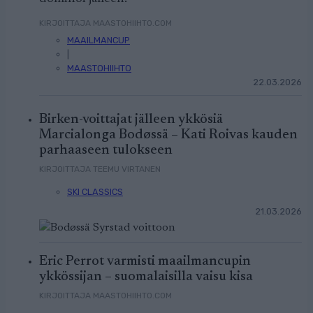
KIRJOITTAJA MAASTOHIIHTO.COM
MAAILMANCUP
|
MAASTOHIIHTO
22.03.2026
Birken-voittajat jälleen ykkösiä
Marcialonga Bodøssä – Kati Roivas kauden
parhaaseen tulokseen
KIRJOITTAJA TEEMU VIRTANEN
SKI CLASSICS
21.03.2026
Eric Perrot varmisti maailmancupin
ykkössijan – suomalaisilla vaisu kisa
KIRJOITTAJA MAASTOHIIHTO.COM