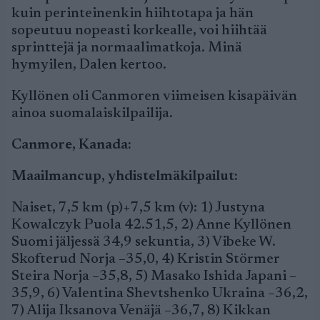
kuin perinteinenkin hiihtotapa ja hän
sopeutuu nopeasti korkealle, voi hiihtää
sprinttejä ja normaalimatkoja. Minä
hymyilen, Dalen kertoo.
Kyllönen oli Canmoren viimeisen kisapäivän
ainoa suomalaiskilpailija.
Canmore, Kanada:
Maailmancup, yhdistelmäkilpailut:
Naiset, 7,5 km (p)+7,5 km (v): 1) Justyna
Kowalczyk Puola 42.51,5, 2) Anne Kyllönen
Suomi jäljessä 34,9 sekuntia, 3) Vibeke W.
Skofterud Norja –35,0, 4) Kristin Störmer
Steira Norja –35,8, 5) Masako Ishida Japani –
35,9, 6) Valentina Shevtshenko Ukraina –36,2,
7) Alija Iksanova Venäjä –36,7, 8) Kikkan