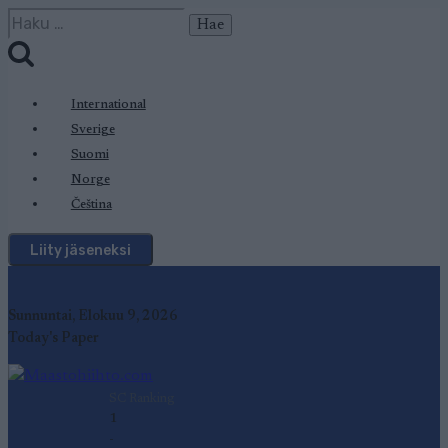
Siirry
Haku:
sisältöön
International
Sverige
Suomi
Norge
Čeština
Liity jäseneksi
Sunnuntai, Elokuu 9, 2026
Today's Paper
SC Ranking
1
-