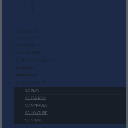
0
2
-
0
JÄSENSISÄLTÖ
SKI CLASSICS
MAASTOHIIHTO
AMPUMAHIIHTO
TAPAHTUMAT & TULOKSET
VARUSTEET
HARJOITTELU
SC COMMUNITY
SC PLAY
SC FANTASY
SC MYPAGES
SC YOUTUBE
SC STORE