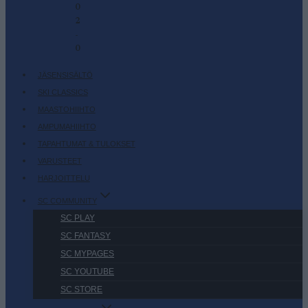
0
2
-
0
JÄSENSISÄLTÖ
SKI CLASSICS
MAASTOHIIHTO
AMPUMAHIIHTO
TAPAHTUMAT & TULOKSET
VARUSTEET
HARJOITTELU
SC COMMUNITY
SC PLAY
SC FANTASY
SC MYPAGES
SC YOUTUBE
SC STORE