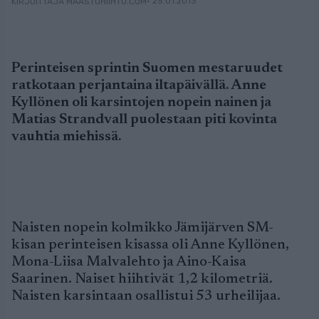
• 25.01.2013
KIRJOITTAJA MAASTOHIIHTO.COM
Perinteisen sprintin Suomen mestaruudet
ratkotaan perjantaina iltapäivällä. Anne
Kyllönen oli karsintojen nopein nainen ja
Matias Strandvall puolestaan piti kovinta
vauhtia miehissä.
Naisten nopein kolmikko Jämijärven SM-
kisan perinteisen kisassa oli Anne Kyllönen,
Mona-Liisa Malvalehto ja Aino-Kaisa
Saarinen. Naiset hiihtivät 1,2 kilometriä.
Naisten karsintaan osallistui 53 urheilijaa.