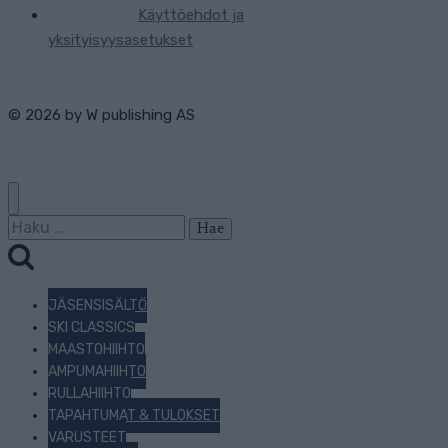
Käyttöehdot ja
yksityisyysasetukset
© 2026 by
W publishing AS
Haku:
JÄSENSISÄLTÖ
SKI CLASSICS
MAASTOHIIHTO
AMPUMAHIIHTO
RULLAHIIHTO
TAPAHTUMAT & TULOKSET
VARUSTEET