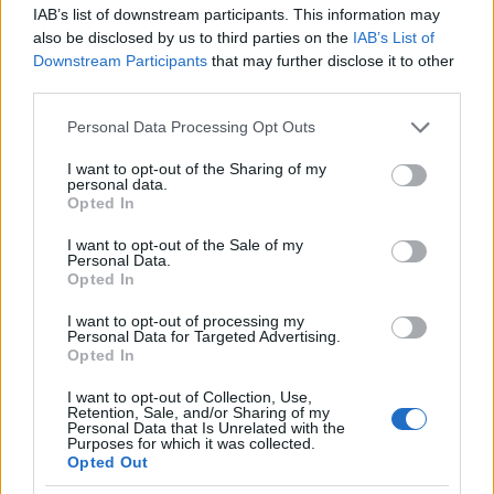
IAB’s list of downstream participants. This information may
also be disclosed by us to third parties on the
IAB’s List of
Downstream Participants
that may further disclose it to other
third parties.
Please note that this website/app uses one or more Google
Personal Data Processing Opt Outs
services and may gather and store information including but
not limited to your visit or usage behaviour. You may click to
I want to opt-out of the Sharing of my
personal data.
grant or deny consent to Google and its third-party tags to
Tilaa uutiskirjeemme
Opted In
use your data for below specified purposes in below Google
consent section.
I want to opt-out of the Sale of my
Personal Data.
Opted In
Tilaa
I want to opt-out of processing my
Personal Data for Targeted Advertising.
Opted In
I want to opt-out of Collection, Use,
Retention, Sale, and/or Sharing of my
Personal Data that Is Unrelated with the
Purposes for which it was collected.
LUETUIMMAT
Opted Out