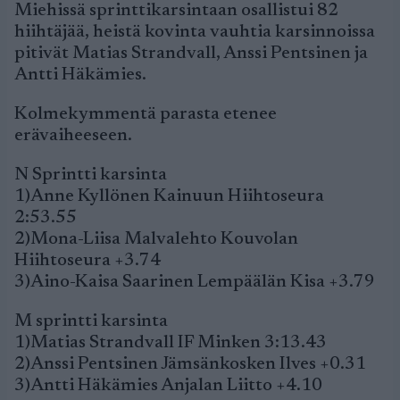
Miehissä sprinttikarsintaan osallistui 82
hiihtäjää, heistä kovinta vauhtia karsinnoissa
pitivät Matias Strandvall, Anssi Pentsinen ja
Antti Häkämies.
Kolmekymmentä parasta etenee
erävaiheeseen.
N Sprintti karsinta
1)Anne Kyllönen Kainuun Hiihtoseura
2:53.55
2)Mona-Liisa Malvalehto Kouvolan
Hiihtoseura +3.74
3)Aino-Kaisa Saarinen Lempäälän Kisa +3.79
M sprintti karsinta
1)Matias Strandvall IF Minken 3:13.43
2)Anssi Pentsinen Jämsänkosken Ilves +0.31
3)Antti Häkämies Anjalan Liitto +4.10