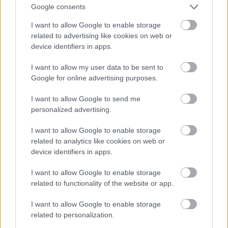
Google consents
I want to allow Google to enable storage
related to advertising like cookies on web or
device identifiers in apps.
LISÄÄ ARTIKKELEITA
I want to allow my user data to be sent to
Google for online advertising purposes.
Kuva: Thibaut/NordicFocus
I want to allow Google to send me
Sprintit hiihdettiin eilen Lake
personalized advertising.
Placidissa – suomalaisilla ei
I want to allow Google to enable storage
asiaa finaaleihin
related to analytics like cookies on web or
device identifiers in apps.
Lake Placidin maastohiihdon maailmancupin
I want to allow Google to enable storage
päätösviikonloppu jatkui eilen sprinttikisoilla.
related to functionality of the website or app.
Suomalaisilla ei ollut aisaa kärkeen, mutta
pitkän ja kunniakkaan uransa lopettava
I want to allow Google to enable storage
Federico Pellegrino (kuvassa) kruunasi
related to personalization.
päätöskautensa voitolla. Naisten puolella Ruotsi
dominoi jälleen.