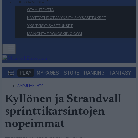
TIETOJA MEISTÄ
OTA YHTEYTTÄ
KÄYTTÖEHDOT JA YKSITYISYYSASETUKSET
YKSITYISYYSASETUKSET
MAINONTA PROXCSKIING.COM
PLAY
MYPAGES
STORE
RANKING
FANTASY
AMPUMAHIIHTO
Kyllönen ja Strandvall
sprinttikarsintojen
nopeimmat