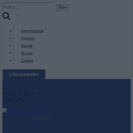
Siirry
Haku:
sisältöön
International
Sverige
Suomi
Norge
Čeština
Liity jäseneksi
Torstai, Elokuu 6, 2026
Today's Paper
SC Ranking
1
-