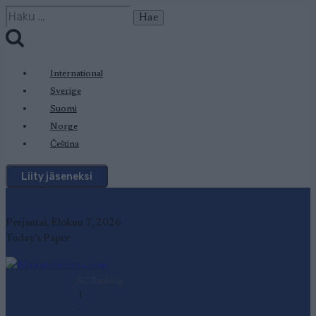
Siirry
Haku:
sisältöön
International
Sverige
Suomi
Norge
Čeština
Liity jäseneksi
Perjantai, Elokuu 7, 2026
Today's Paper
SC Ranking
1
-