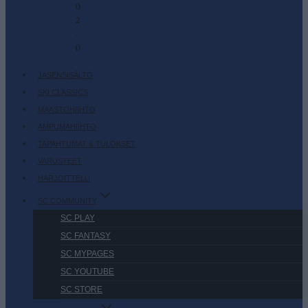
0
2
-
0
JÄSENSISÄLTÖ
SKI CLASSICS
MAASTOHIIHTO
AMPUMAHIIHTO
TAPAHTUMAT & TULOKSET
VARUSTEET
HARJOITTELU
SC COMMUNITY
SC PLAY
SC FANTASY
SC MYPAGES
SC YOUTUBE
SC STORE