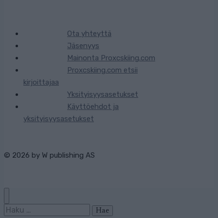
Ota yhteyttä
Jäsenyys
Mainonta Proxcskiing.com
Proxcskiing.com etsii
kirjoittajaa
Yksityisyysasetukset
Käyttöehdot ja
yksityisyysasetukset
© 2026 by
W publishing AS
Haku: