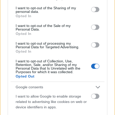
services and may gather and store information including but
Tilaa
not limited to your visit or usage behaviour. You may click to
I want to opt-out of the Sharing of my
personal data.
grant or deny consent to Google and its third-party tags to
Opted In
use your data for below specified purposes in below Google
consent section.
I want to opt-out of the Sale of my
Personal Data.
Opted In
LUETUIMMAT
I want to opt-out of processing my
Personal Data for Targeted Advertising.
Opted In
I want to opt-out of Collection, Use,
Retention, Sale, and/or Sharing of my
Personal Data that Is Unrelated with the
Purposes for which it was collected.
Opted Out
LISÄÄ ARTIKKELEITA
Google consents
I want to allow Google to enable storage
Kuva: Thibaut/NordicFocus
related to advertising like cookies on web or
device identifiers in apps.
Sprintit hiihdettiin eilen Lake