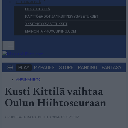
TIETOJA MEISTÄ
OTA YHTEYTTÄ
KÄYTTÖEHDOT JA YKSITYISYYSASETUKSET
YKSITYISYYSASETUKSET
MAINONTA PROXCSKIING.COM
PLAY
MYPAGES
STORE
RANKING
FANTASY
AMPUMAHIIHTO
Kusti Kittilä vaihtaa
Oulun Hiihtoseuraan
• 02.09.2013
KIRJOITTAJA MAASTOHIIHTO.COM