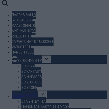
JÄSENSISÄLTÖ
SKI CLASSICS
MAASTOHIIHTO
AMPUMAHIIHTO
RULLAHIIHTO
TAPAHTUMAT & TULOKSET
VARUSTEET
HARJOITTELU
Toggle
SKI COMMUNITY
child
menu
SC PLAY
SC FANTASY
SC MYPAGES
SC YOUTUBE
SC STORE
Toggle
TIETOJA MEISTÄ
child
menu
OTA YHTEYTTÄ
MAINONTA MAASTOHIIHTO.COM