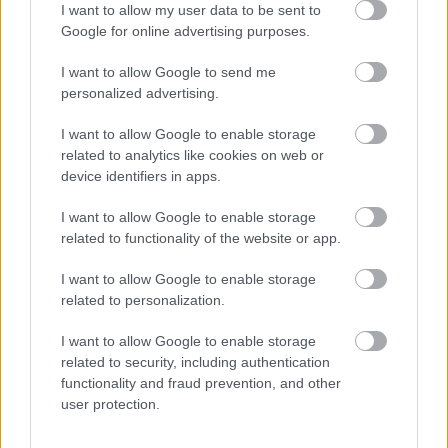
Placidissa – suomalaisilla ei
I want to allow my user data to be sent to
asiaa finaaleihin
Google for online advertising purposes.
I want to allow Google to send me
Lake Placidin maastohiihdon maailmancupin
personalized advertising.
päätösviikonloppu jatkui eilen sprinttikisoilla.
Suomalaisilla ei ollut aisaa kärkeen, mutta
I want to allow Google to enable storage
pitkän ja kunniakkaan uransa lopettava
related to analytics like cookies on web or
Federico Pellegrino (kuvassa) kruunasi
device identifiers in apps.
päätöskautensa voitolla. Naisten puolella Ruotsi
dominoi jälleen.
I want to allow Google to enable storage
related to functionality of the website or app.
KIRJOITTAJA MAASTOHIIHTO.COM
MAAILMANCUP
I want to allow Google to enable storage
|
related to personalization.
MAASTOHIIHTO
22.03.2026
I want to allow Google to enable storage
related to security, including authentication
Birken-voittajat jälleen ykkösiä
functionality and fraud prevention, and other
Marcialonga Bodøssä – Kati Roivas kauden
user protection.
parhaaseen tulokseen
KIRJOITTAJA TEEMU VIRTANEN