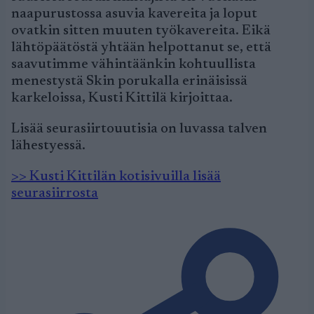
naapurustossa asuvia kavereita ja loput
ovatkin sitten muuten työkavereita. Eikä
lähtöpäätöstä yhtään helpottanut se, että
saavutimme vähintäänkin kohtuullista
menestystä Skin porukalla erinäisissä
karkeloissa, Kusti Kittilä kirjoittaa.
Lisää seurasiirtouutisia on luvassa talven
lähestyessä.
>> Kusti Kittilän kotisivuilla lisää
seurasiirrosta