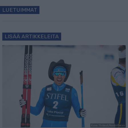
LUETUIMMAT
LISÄÄ ARTIKKELEITA
Kuva: Thibaut/NordicFocus