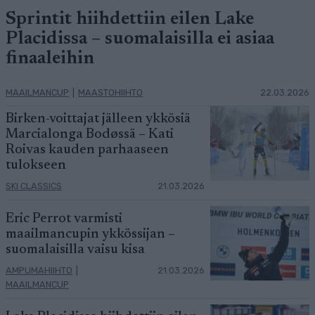
Sprintit hiihdettiin eilen Lake
Placidissa – suomalaisilla ei asiaa
finaaleihin
MAAILMANCUP
|
MAASTOHIIHTO
22.03.2026
Birken-voittajat jälleen ykkösiä
Marcialonga Bodøssä – Kati
Roivas kauden parhaaseen
tulokseen
SKI CLASSICS
21.03.2026
Eric Perrot varmisti
maailmancupin ykkössijan –
suomalaisilla vaisu kisa
AMPUMAHIIHTO
|
21.03.2026
MAAILMANCUP