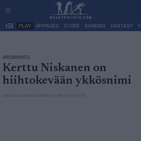
Siirry
sisältöön
PLAY
MYPAGES
STORE
RANKING
FANTASY
AMPUMAHIIHTO
Kerttu Niskanen on
hiihtokevään ykkösnimi
• 05.04.2013
KIRJOITTAJA MAASTOHIIHTO.COM