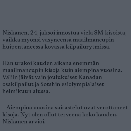
Niskanen, 24, jaksoi innostua vielä SM-kisoista,
vaikka myönsi väsyneensä maailmancupin
huipentaneessa kovassa kilpailurytmissä.
Hän urakoi kauden aikana enemmän
maailmancupin kisoja kuin aiempina vuosina.
Väliin jäivät vain joulukuiset Kanadan
osakilpailut ja Sotshin esiolympialaiset
helmikuun alussa.
– Aiempina vuosina sairastelut ovat verottaneet
kisoja. Nyt olen ollut terveenä koko kauden,
Niskanen arvioi.