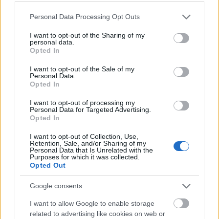
Sprintteri Pentsinen osoittautui kolmikosta
vahvimmaksi, sillä Kouvola jäi 0,2 sekunnin ja
Please note that this website/app uses one or more Google
Personal Data Processing Opt Outs
mestaruutta puolustanut Vuokatti 0,4 sekunnin
services and may gather and store information including but
päähän.
not limited to your visit or usage behaviour. You may click to
I want to opt-out of the Sharing of my
personal data.
grant or deny consent to Google and its third-party tags to
Opted In
use your data for below specified purposes in below Google
– Viimeiselle osuudelle ei lähdetty ihan kuin
consent section.
I want to opt-out of the Sale of my
tykin suusta, joten sain muita kiinni, Pentsinen
Personal Data.
Opted In
kertasi nousuaan loppukiritaistoon.
I want to opt-out of processing my
Personal Data for Targeted Advertising.
Jämsänkoskelaisten Petotiimi on voittanut SM-
Opted In
tason joukkuekilpailussa nyt kullan, hopean ja
I want to opt-out of Collection, Use,
pronssin. Jelonen on ollut mukana joka kerta, ja
Retention, Sale, and/or Sharing of my
joukkue hamuaa mitaliputkelle jatkoa lauantain
Personal Data that Is Unrelated with the
Purposes for which it was collected.
4×10 kilometrillä.
Opted Out
Google consents
Mestaruuden karkaamisesta itseään syyttänyt
Jauhojärvi voitti Kontiolahdella uransa 50. SM-
I want to allow Google to enable storage
mitalin. Lukemassa ovat mukana myös nuorten
related to advertising like cookies on web or