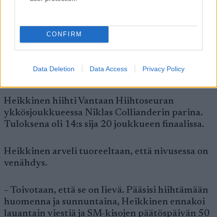
pitelemään nivustaan ja hiihteli maltilla
maaliin.
CONFIRM
– Niin kuin joku olisi puukon lyönyt nivusiin. Ei
kyllä kukaan ole koskaan puukolla lyönyt,
mutta näin voisin kuvitella, Heikkinen
Data Deletion
Data Access
Privacy Policy
luonnehti.
Heikkinen hiihti Vantaan Hiihtoseuran
ykkösjoukkueessa Niklas Collianderin parina.
Tuloksena oli 14:s sija 20 joukkueen finaalissa.
Heikkinen arveli tuoreeltaan, että nivusessa on
venähdys.
– Toivotaan, että se on lievä. Pääsisi hiihtämään
huomenna ja sunnuntaina, Heikkinen ennakoi
lauantain viestiä ja SM-kisojen päätöspäivän 50