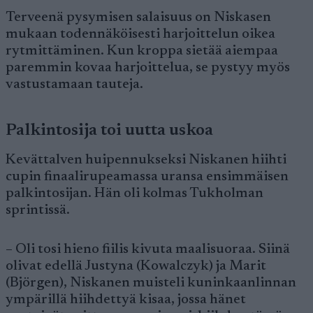
Terveenä pysymisen salaisuus on Niskasen
mukaan todennäköisesti harjoittelun oikea
rytmittäminen. Kun kroppa sietää aiempaa
paremmin kovaa harjoittelua, se pystyy myös
vastustamaan tauteja.
Palkintosija toi uutta uskoa
Kevättalven huipennukseksi Niskanen hiihti
cupin finaalirupeamassa uransa ensimmäisen
palkintosijan. Hän oli kolmas Tukholman
sprintissä.
– Oli tosi hieno fiilis kivuta maalisuoraa. Siinä
olivat edellä Justyna (Kowalczyk) ja Marit
(Björgen), Niskanen muisteli kuninkaanlinnan
ympärillä hiihdettyä kisaa, jossa hänet