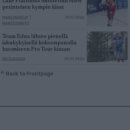
Lake Placidissa hiihdettiin eilen
perinteisen kympin kisat
MAAILMANCUP
|
21.03.2026
MAASTOHIIHTO
Team Edux lähtee pienellä
iskukykyisellä kokoonpanolla
huomiseen Pro Tour-kisaan
SKI CLASSICS
20.03.2026
Back to Frontpage