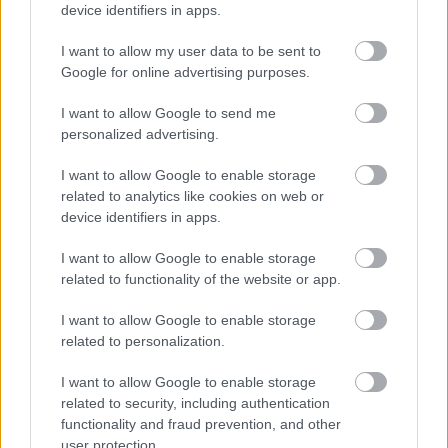
sarjojen SM-prenikat Hopeasompa-ikää lukuun
device identifiers in apps.
ottamatta.
I want to allow my user data to be sent to
Google for online advertising purposes.
Heikkinen sai kuin puukosta
I want to allow Google to send me
nivuseensa
personalized advertising.
I want to allow Google to enable storage
Matti Heikkinen irvisteli perjantaina kivusta
related to analytics like cookies on web or
Kontiolahden ampumahiihtostadionilla.
device identifiers in apps.
Jyväskyläläinen Heikkinen piteli jääpussia
oikean nivusensa kohdalla, koska loukkaantui
I want to allow Google to enable storage
parisprintin SM-kilpailun viimeisellä
related to functionality of the website or app.
osuudellaan.
I want to allow Google to enable storage
related to personalization.
Heikkinen ei ole aiemmin loukkaantunut
vastaavasti. Vamma syntyi, kun hän kiristi
I want to allow Google to enable storage
vauhtia stadionilta nousevalla sillalla. Hän
related to security, including authentication
pysähtyi muutamaksi sekunniksi, kumartui
functionality and fraud prevention, and other
user protection.