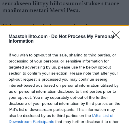
seurakseen liittyy hiihtosuunnistuksen tuore
maailmanmestari Mervi Pesu.
Naisten parisprintin pronssin vei
Hämeenlinnan Hiihtoseuran kaksikko Maija
Maastohiihto.com -
Do Not Process My Personal
Hakala–Laura Ahervo.
Information
If you wish to opt-out of the sale, sharing to third parties, or
Petotiimi iski kultasuoneen
processing of your personal or sensitive information for
targeted advertising by us, please use the below opt-out
Jämsänkosken Ilveksen ankkuri Anssi Pentsinen
section to confirm your selection. Please note that after your
sai lykkiä maalisuoralla tosissaan tasatyöntöä,
opt-out request is processed you may continue seeing
jotta pääsi juhlimaan Petotiimin mestaruutta
interest-based ads based on personal information utilized by
us or personal information disclosed to third parties prior to
yhdessä Henri Jelosen kanssa. Pentsistä
your opt-out. You may separately opt-out of the further
uhkasivat Kouvolan Hiihtoseuran Ville
disclosure of your personal information by third parties on the
Nousiainen ja Vuokatti Ski Team Kainuun Sami
IAB’s list of downstream participants. This information may
Jauhojärvi.
also be disclosed by us to third parties on the
IAB’s List of
Downstream Participants
that may further disclose it to other
third parties.