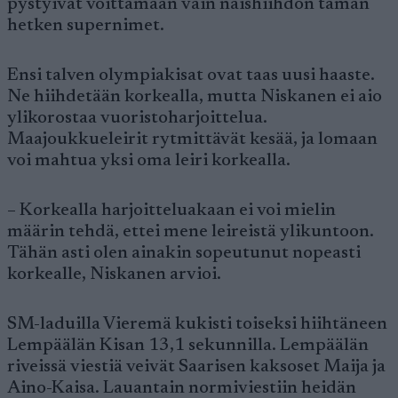
pystyivät voittamaan vain naishiihdon tämän
hetken supernimet.
Ensi talven olympiakisat ovat taas uusi haaste.
Ne hiihdetään korkealla, mutta Niskanen ei aio
ylikorostaa vuoristoharjoittelua.
Maajoukkueleirit rytmittävät kesää, ja lomaan
voi mahtua yksi oma leiri korkealla.
– Korkealla harjoitteluakaan ei voi mielin
määrin tehdä, ettei mene leireistä ylikuntoon.
Tähän asti olen ainakin sopeutunut nopeasti
korkealle, Niskanen arvioi.
SM-laduilla Vieremä kukisti toiseksi hiihtäneen
Lempäälän Kisan 13,1 sekunnilla. Lempäälän
riveissä viestiä veivät Saarisen kaksoset Maija ja
Aino-Kaisa. Lauantain normiviestiin heidän