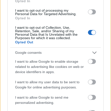
Opted In
1. Fredrik Karlsson, Sverige 33:48,6
2. Finn Hågen Krogh, Norge 33:59,3
I want to opt-out of processing my
3. Didrik Tønseth, Norge 34:04,8
Personal Data for Targeted Advertising.
Opted In
4. Per Kristian Nygård, Norge 34:15,4
5. Arne Post, Norge 34:18,2
I want to opt-out of Collection, Use,
Retention, Sale, and/or Sharing of my
6. John Kristian Dahl, Norge 34:20,0
Personal Data that Is Unrelated with the
Purposes for which it was collected.
Opted Out
9 Jussi Simula Finland 34:32,8
Google consents
>> Tulokset kokonaisuudessaan
I want to allow Google to enable storage
related to advertising like cookies on web or
device identifiers in apps.
I want to allow my user data to be sent to
Google for online advertising purposes.
I want to allow Google to send me
Tilaa uutiskirjeemme
personalized advertising.