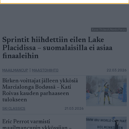
Kuva: Thibaut/NordicFocus
Sprintit hiihdettiin eilen Lake
Placidissa – suomalaisilla ei asiaa
finaaleihin
MAAILMANCUP
|
MAASTOHIIHTO
22.03.2026
Birken-voittajat jälleen ykkösiä
Marcialonga Bodøssä – Kati
Roivas kauden parhaaseen
tulokseen
SKI CLASSICS
21.03.2026
Eric Perrot varmisti
maailmancupin ykkössijan –