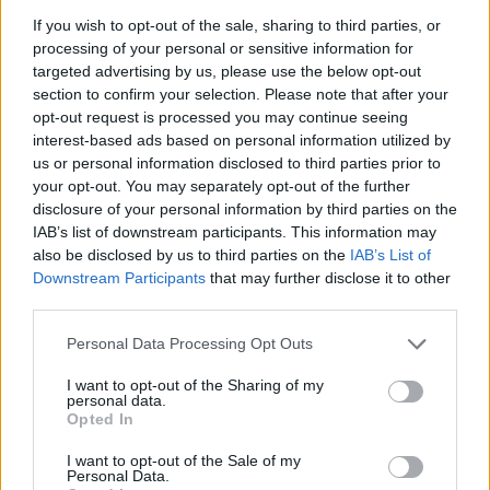
se onnistui hyvin. Ekan kiekan jälkeen
If you wish to opt-out of the sale, sharing to third parties, or
Koutaniemen Mikko lähti mukaan ja Mikon
processing of your personal or sensitive information for
kanssa oli hyvä painella loput 10km
targeted advertising by us, please use the below opt-out
section to confirm your selection. Please note that after your
vetovuoroja välillä vaihdellen, kommentoi
opt-out request is processed you may continue seeing
Simula Hevoskuurille kilpailun jälkeen.
interest-based ads based on personal information utilized by
us or personal information disclosed to third parties prior to
Muista suomalaisista Heikki Palosaari oli 21. ja
your opt-out. You may separately opt-out of the further
disclosure of your personal information by third parties on the
Mikko Koutaniemi seuraavalla sijalla 22.
IAB’s list of downstream participants. This information may
Lopulta kilpailuun starttasi yli 200
also be disclosed by us to third parties on the
IAB’s List of
ilmoittautuneesta 161 ja olipa mukana myös
Downstream Participants
that may further disclose it to other
kaksi hiihtäjää Brasiliastakin.
third parties.
Please note that this website/app uses one or more Google
Personal Data Processing Opt Outs
Skandinavia-cup
services and may gather and store information including but
not limited to your visit or usage behaviour. You may click to
I want to opt-out of the Sharing of my
personal data.
grant or deny consent to Google and its third-party tags to
Nes, Akershus – 20. tammikuuta 2012
Opted In
use your data for below specified purposes in below Google
consent section.
I want to opt-out of the Sale of my
Miehet – 15 km vapaa
Personal Data.