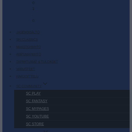
0
2
-
0
JÄSENSISÄLTÖ
SKI CLASSICS
MAASTOHIIHTO
AMPUMAHIIHTO
TAPAHTUMAT & TULOKSET
VARUSTEET
HARJOITTELU
SC COMMUNITY
SC PLAY
SC FANTASY
SC MYPAGES
SC YOUTUBE
SC STORE