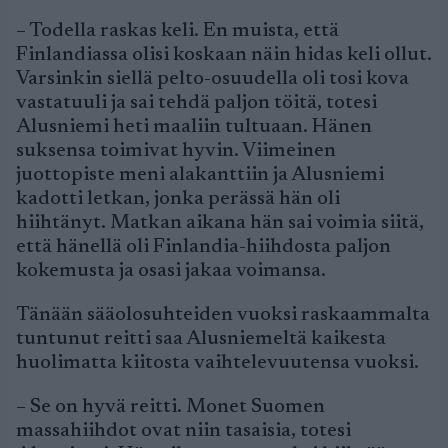
– Todella raskas keli. En muista, että
Finlandiassa olisi koskaan näin hidas keli ollut.
Varsinkin siellä pelto-osuudella oli tosi kova
vastatuuli ja sai tehdä paljon töitä, totesi
Alusniemi heti maaliin tultuaan. Hänen
suksensa toimivat hyvin. Viimeinen
juottopiste meni alakanttiin ja Alusniemi
kadotti letkan, jonka perässä hän oli
hiihtänyt. Matkan aikana hän sai voimia siitä,
että hänellä oli Finlandia-hiihdosta paljon
kokemusta ja osasi jakaa voimansa.
Tänään sääolosuhteiden vuoksi raskaammalta
tuntunut reitti saa Alusniemeltä kaikesta
huolimatta kiitosta vaihtelevuutensa vuoksi.
– Se on hyvä reitti. Monet Suomen
massahiihdot ovat niin tasaisia, totesi