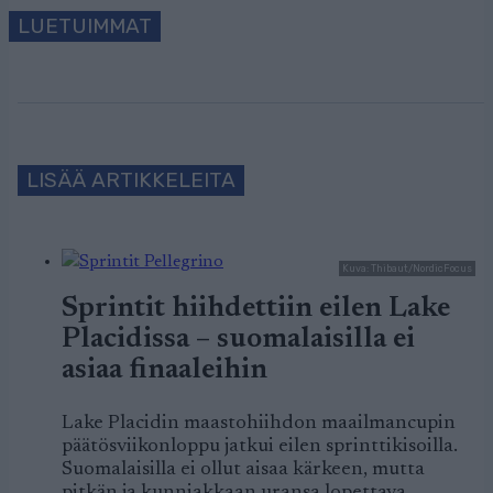
LUETUIMMAT
LISÄÄ ARTIKKELEITA
Kuva: Thibaut/NordicFocus
Sprintit hiihdettiin eilen Lake
Placidissa – suomalaisilla ei
asiaa finaaleihin
Lake Placidin maastohiihdon maailmancupin
päätösviikonloppu jatkui eilen sprinttikisoilla.
Suomalaisilla ei ollut aisaa kärkeen, mutta
pitkän ja kunniakkaan uransa lopettava