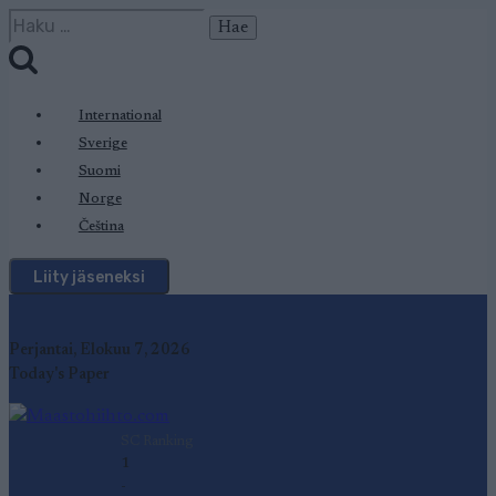
Siirry
Haku:
sisältöön
International
Sverige
Suomi
Norge
Čeština
Liity jäseneksi
Perjantai, Elokuu 7, 2026
Today's Paper
SC Ranking
1
-