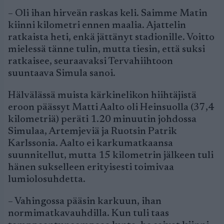
– Oli ihan hirveän raskas keli. Saimme Matin
kiinni kilometri ennen maalia. Ajattelin
ratkaista heti, enkä jättänyt stadionille. Voitto
mielessä tänne tulin, mutta tiesin, että suksi
ratkaisee, seuraavaksi Tervahiihtoon
suuntaava Simula sanoi.
Hälvälässä muista kärkinelikon hiihtäjistä
eroon päässyt Matti Aalto oli Heinsuolla (37,4
kilometriä) peräti 1.20 minuutin johdossa
Simulaa, Artemjeviä ja Ruotsin Patrik
Karlssonia. Aalto ei karkumatkaansa
suunnitellut, mutta 15 kilometrin jälkeen tuli
hänen sukselleen erityisesti toimivaa
lumiolosuhdetta.
– Vahingossa pääsin karkuun, ihan
normimatkavauhdilla. Kun tuli taas