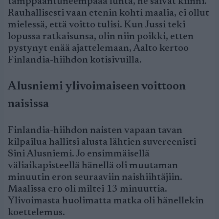
tamppaantuneempaaa lunta, he saivat kiinni.
Rauhallisesti vaan etenin kohti maalia, ei ollut
mielessä, että voitto tulisi. Kun Jussi teki
lopussa ratkaisunsa, olin niin poikki, etten
pystynyt enää ajattelemaan, Aalto kertoo
Finlandia-hiihdon kotisivuilla.
Alusniemi ylivoimaiseen voittoon
naisissa
Finlandia-hiihdon naisten vapaan tavan
kilpailua hallitsi alusta lähtien suvereenisti
Sini Alusniemi. Jo ensimmäisellä
väliaikapisteellä hänellä oli muutaman
minuutin eron seuraaviin naishiihtäjiin.
Maalissa ero oli miltei 13 minuuttia.
Ylivoimasta huolimatta matka oli hänellekin
koettelemus.