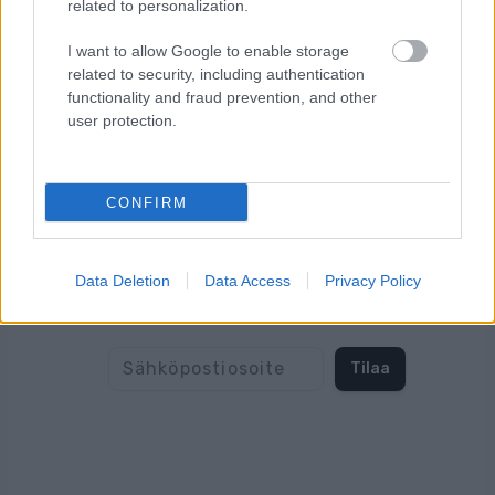
related to personalization.
I want to allow Google to enable storage
related to security, including authentication
functionality and fraud prevention, and other
user protection.
CONFIRM
Tilaa uutiskirjeemme
Data Deletion
Data Access
Privacy Policy
Tilaa