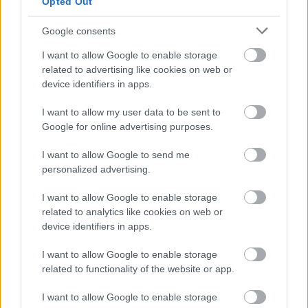
Opted Out
Olesja Gusenkova Venäjä –12.55, 3) Noora
Kivikko –14.42, 4) Noora Virtanen –15.01, 5)
Google consents
Maria Novoselova Venäjä –15.32, 6) Noora
I want to allow Google to enable storage
Kanerva –22.51.
related to advertising like cookies on web or
device identifiers in apps.
>> Tulossivut
I want to allow my user data to be sent to
Google for online advertising purposes.
I want to allow Google to send me
personalized advertising.
I want to allow Google to enable storage
related to analytics like cookies on web or
device identifiers in apps.
I want to allow Google to enable storage
related to functionality of the website or app.
I want to allow Google to enable storage