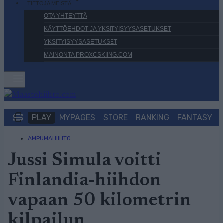
TIETOJA MEISTÄ
OTA YHTEYTTÄ
KÄYTTÖEHDOT JA YKSITYISYYSASETUKSET
YKSITYISYYSASETUKSET
MAINONTA PROXCSKIING.COM
PLAY
MYPAGES
STORE
RANKING
FANTASY
AMPUMAHIIHTO
Jussi Simula voitti
Finlandia-hiihdon
vapaan 50 kilometrin
kilpailun