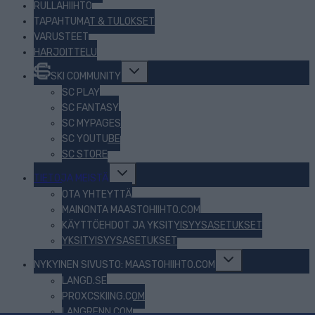
RULLAHIIHTO
TAPAHTUMAT & TULOKSET
VARUSTEET
HARJOITTELU
Toggle
SKI COMMUNITY
child
menu
SC PLAY
SC FANTASY
SC MYPAGES
SC YOUTUBE
SC STORE
Toggle
TIETOJA MEISTÄ
child
menu
OTA YHTEYTTÄ
MAINONTA MAASTOHIIHTO.COM
KÄYTTÖEHDOT JA YKSITYISYYSASETUKSET
YKSITYISYYSASETUKSET
Toggle
NYKYINEN SIVUSTO: MAASTOHIIHTO.COM
child
menu
LANGD.SE
PROXCSKIING.COM
LANGRENN.COM