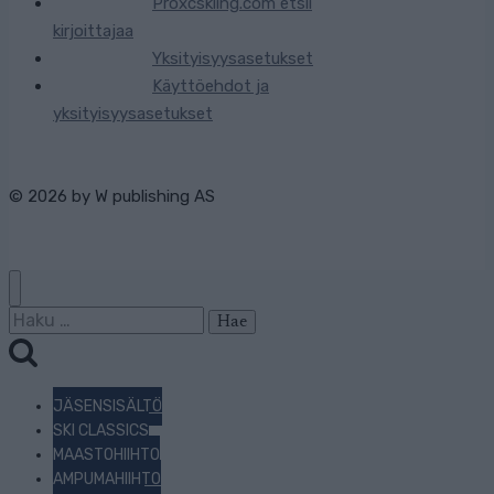
Proxcskiing.com etsii
kirjoittajaa
Yksityisyysasetukset
Käyttöehdot ja
yksityisyysasetukset
© 2026 by
W publishing AS
Haku:
JÄSENSISÄLTÖ
SKI CLASSICS
MAASTOHIIHTO
AMPUMAHIIHTO