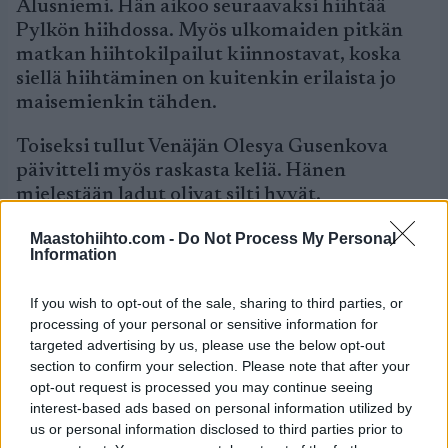
Alusniemi. Hän aikoo seuraavaksi hiihtää
Pylkön hiihdossa. Myös ulkomaiden pitkän
matkan hiihtokilpailut kiinnostavat, koska
siellä hiihtäminen on kuitenkin erilaista jo
maisemienkin tähden.
Toiseksi tullut Venäjän Olesya Gusenkova
päivitteli myös raskasta keliä. Hänen
mielestään ladut olivat silti hyvät.
– Tänään taistelin, hän sanoi. Gusenkova oli
Maastohiihto.com -
Do Not Process My Personal
Information
sijoitukseensa tyytyväinen ja lupasi hymyillen
ottaa osaa kilpailuun ensi vuonnakin.
If you wish to opt-out of the sale, sharing to third parties, or
processing of your personal or sensitive information for
Kolmanneksi tullut Noora Kivikko käveli
targeted advertising by us, please use the below opt-out
palkintojenjakoon ilman kenkiä. Päivän
section to confirm your selection. Please note that after your
suoritus sai Kivikon jalat hieman
opt-out request is processed you may continue seeing
kramppaamaan.
interest-based ads based on personal information utilized by
us or personal information disclosed to third parties prior to
– Hyvin meni, hyvä kisa oli. Äärettömän