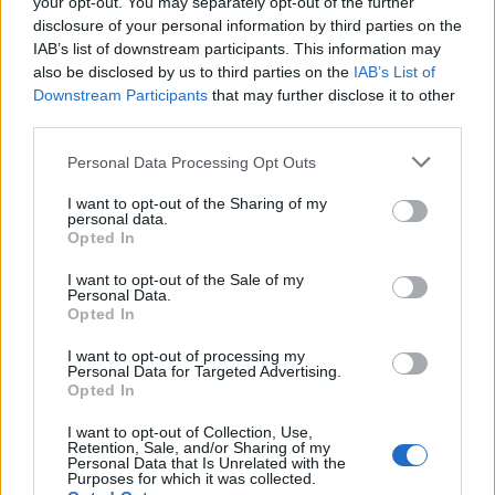
your opt-out. You may separately opt-out of the further
rankka, totesi Kivikko. Eroa toiseksi
disclosure of your personal information by third parties on the
IAB’s list of downstream participants. This information may
tulleeseen Gusenkovaan tuli puolisentoista
also be disclosed by us to third parties on the
IAB’s List of
minuuttia. Kivikolla jäi kuitenkin hieman
Downstream Participants
that may further disclose it to other
hampaankoloon.
third parties.
– No vähän harmittaa. Toinen sija olisi ollut
Please note that this website/app uses one or more Google
Personal Data Processing Opt Outs
otettavissa erilaisella taktikoinnilla, tuumasi
services and may gather and store information including but
not limited to your visit or usage behaviour. You may click to
I want to opt-out of the Sharing of my
Kivikko. Viime vuonna hän oli neljäs, joten nyt
personal data.
grant or deny consent to Google and its third-party tags to
sijoitus oli kuitenkin pykälää parempi.
Opted In
use your data for below specified purposes in below Google
consent section.
Lahti:
I want to opt-out of the Sale of my
Personal Data.
Finlandia-hiihto (v):
Opted In
Miesten 50 km:
1) Jussi Simula 2.27.47, 2)
I want to opt-out of processing my
Matti Aalto jäljessä 12 sekuntia, 3) Aleksandr
Personal Data for Targeted Advertising.
Artemjov –12, 4) Patrik Karlsson Ruotsi –
Opted In
1.49, 5) Joachim Gustafsson –2.46, 6) Tino
I want to opt-out of Collection, Use,
Tiilikainen –2.47.
Retention, Sale, and/or Sharing of my
Personal Data that Is Unrelated with the
Purposes for which it was collected.
Naisten 50 km:
1) Sini Alusniemi 2.33.37, 2)