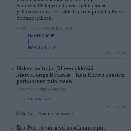
Federico Pellegrino (kuvassa) kruunasi
päätöskautensa voitolla. Naisten puolella Ruotsi
dominoi jälleen.
KIRJOITTAJA MAASTOHIIHTO.COM
MAAILMANCUP
|
MAASTOHIIHTO
22.03.2026
Birken-voittajat jälleen ykkösiä
Marcialonga Bodøssä – Kati Roivas kauden
parhaaseen tulokseen
KIRJOITTAJA TEEMU VIRTANEN
SKI CLASSICS
21.03.2026
Eric Perrot varmisti maailmancupin