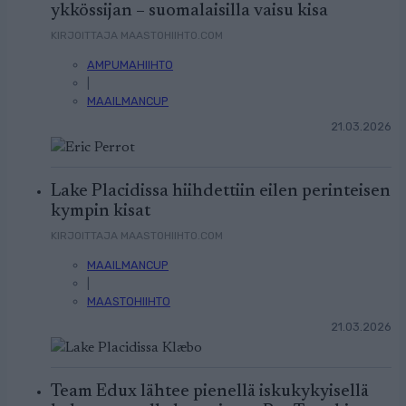
ykkössijan – suomalaisilla vaisu kisa
KIRJOITTAJA MAASTOHIIHTO.COM
AMPUMAHIIHTO
|
MAAILMANCUP
21.03.2026
Lake Placidissa hiihdettiin eilen perinteisen
kympin kisat
KIRJOITTAJA MAASTOHIIHTO.COM
MAAILMANCUP
|
MAASTOHIIHTO
21.03.2026
Team Edux lähtee pienellä iskukykyisellä