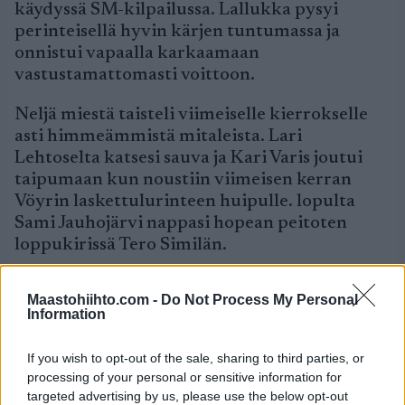
käydyssä SM-kilpailussa. Lallukka pysyi
perinteisellä hyvin kärjen tuntumassa ja
onnistui vapaalla karkaamaan
vastustamattomasti voittoon.
Neljä miestä taisteli viimeiselle kierrokselle
asti himmeämmistä mitaleista. Lari
Lehtoselta katsesi sauva ja Kari Varis joutui
taipumaan kun noustiin viimeisen kerran
Vöyrin laskettulurinteen huipulle. lopulta
Sami Jauhojärvi nappasi hopean peitoten
loppukirissä Tero Similän.
Perinteisen hiihto ja voitto oli Lallukalle
Maastohiihto.com -
Do Not Process My Personal
itselleenkin yllätys. Miestä kiinnostaa
Information
erityisesti viesti ja 50 kilometriä.
-Valmitaudun MM-kisoihin kotiloissa enkä
If you wish to opt-out of the sale, sharing to third parties, or
lähde korkealle. Sen sijaan hiihdän kotimaassa
processing of your personal or sensitive information for
pari kolme kansallista kisaa, kertoi Lallukka.
targeted advertising by us, please use the below opt-out