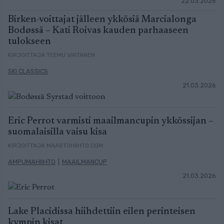
22.03.2026
Birken-voittajat jälleen ykkösiä Marcialonga
Bodøssä – Kati Roivas kauden parhaaseen
tulokseen
KIRJOITTAJA TEEMU VIRTANEN
SKI CLASSICS
21.03.2026
Eric Perrot varmisti maailmancupin ykkössijan –
suomalaisilla vaisu kisa
KIRJOITTAJA MAASTOHIIHTO.COM
AMPUMAHIIHTO
|
MAAILMANCUP
21.03.2026
Lake Placidissa hiihdettiin eilen perinteisen
kympin kisat