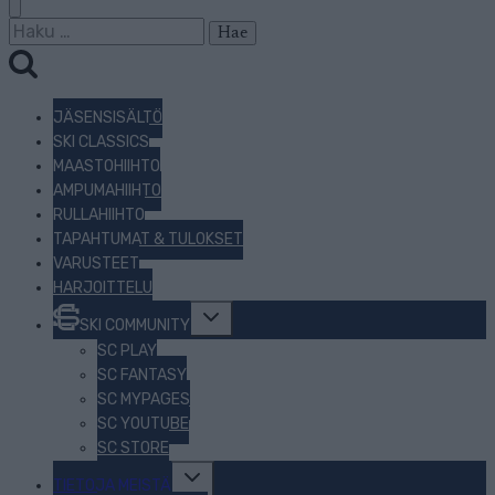
Haku:
JÄSENSISÄLTÖ
SKI CLASSICS
MAASTOHIIHTO
AMPUMAHIIHTO
RULLAHIIHTO
TAPAHTUMAT & TULOKSET
VARUSTEET
HARJOITTELU
Toggle
SKI COMMUNITY
child
menu
SC PLAY
SC FANTASY
SC MYPAGES
SC YOUTUBE
SC STORE
Toggle
TIETOJA MEISTÄ
child