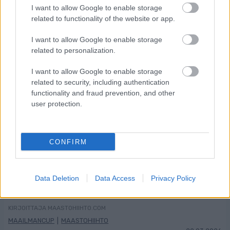
I want to allow Google to enable storage
related to functionality of the website or app.
LISÄÄ ARTIKKELEITA
I want to allow Google to enable storage
related to personalization.
Kuva: Thibaut/NordicFocus
I want to allow Google to enable storage
Sprintit hiihdettiin eilen Lake
related to security, including authentication
functionality and fraud prevention, and other
Placidissa – suomalaisilla ei asiaa
user protection.
finaaleihin
Lake Placidin maastohiihdon maailmancupin
CONFIRM
päätösviikonloppu jatkui eilen sprinttikisoilla.
Suomalaisilla ei ollut aisaa kärkeen, mutta pitkän ja
kunniakkaan uransa lopettava Federico Pellegrino
Data Deletion
Data Access
Privacy Policy
(kuvassa) kruunasi päätöskautensa voitolla. Naisten
puolella Ruotsi dominoi jälleen.
KIRJOITTAJA MAASTOHIIHTO.COM
MAAILMANCUP
|
MAASTOHIIHTO