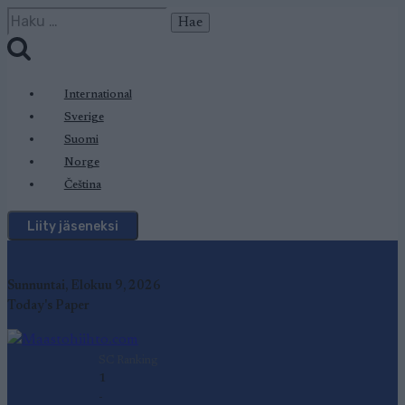
Siirry
Haku:
sisältöön
International
Sverige
Suomi
Norge
Čeština
Liity jäseneksi
Sunnuntai, Elokuu 9, 2026
Today's Paper
SC Ranking
1
-