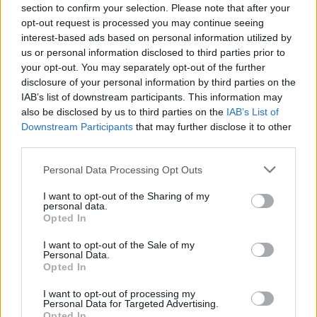
section to confirm your selection. Please note that after your
Sami Jauhojärvi totesi rankan viikonlopun
opt-out request is processed you may continue seeing
painaneen jo puserossa. Juhan vapaa oli
interest-based ads based on personal information utilized by
us or personal information disclosed to third parties prior to
tänään tosi vahvaa, kehui Jauhojärvi.
your opt-out. You may separately opt-out of the further
-En ole vielä aivan terävimmässä
disclosure of your personal information by third parties on the
huippukunnossa, sitä lähdetään hakemaan
IAB’s list of downstream participants. This information may
korkealta, kertoi Jauhojärvi.
also be disclosed by us to third parties on the
IAB’s List of
Downstream Participants
that may further disclose it to other
Tero Similä jännittää MM-kisavalintoja. Joka
third parties.
tapauksessa mies aikoo hiihtää tulevana
Please note that this website/app uses one or more Google
Personal Data Processing Opt Outs
viikolla Skandinavia cupissa Latviassa ja
services and may gather and store information including but
Virossa neljä starttia.
not limited to your visit or usage behaviour. You may click to
I want to opt-out of the Sharing of my
personal data.
grant or deny consent to Google and its third-party tags to
Opted In
Tulokset:
use your data for below specified purposes in below Google
consent section.
I want to opt-out of the Sale of my
1. Juha Lallukka 1.13.29,9
Personal Data.
2. Sami Jauhojärvi + 40,0
Opted In
3. Tero Similä + 40,4
I want to opt-out of processing my
4. Lari Lehtonen + 44,9
Personal Data for Targeted Advertising.
Opted In