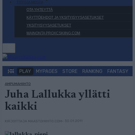
TIETOJA MEISTÄ
OTA YHTEYTTÄ
KÄYTTÖEHDOT JA YKSITYISYYSASETUKSET
YKSITYISYYSASETUKSET
MAINONTA PROXCSKIING.COM
PLAY
MYPAGES
STORE
RANKING
FANTASY
AMPUMAHIIHTO
Juha Lallukka yllätti
kaikki
• 30.01.2011
KIRJOITTAJA MAASTOHIIHTO.COM