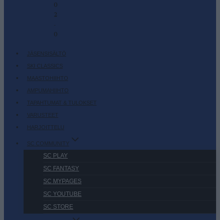
0
2
-
0
JÄSENSISÄLTÖ
SKI CLASSICS
MAASTOHIIHTO
AMPUMAHIIHTO
TAPAHTUMAT & TULOKSET
VARUSTEET
HARJOITTELU
SC COMMUNITY
SC PLAY
SC FANTASY
SC MYPAGES
SC YOUTUBE
SC STORE