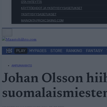
OTA YHTEYTTÄ
KÄYTTÖEHDOT JA YKSITYISYYSASETUKSET
YKSITYISYYSASETUKSET
MAINONTA PROXCSKIING.COM
PLAY
MYPAGES
STORE
RANKING
FANTASY
AMPUMAHIIHTO
Johan Olsson hi
suomalaismiesten