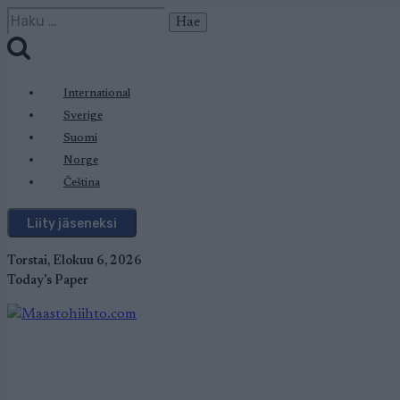
Siirry
Haku:
sisältöön
International
Sverige
Suomi
Norge
Čeština
Liity jäseneksi
Torstai, Elokuu 6, 2026
Today's Paper