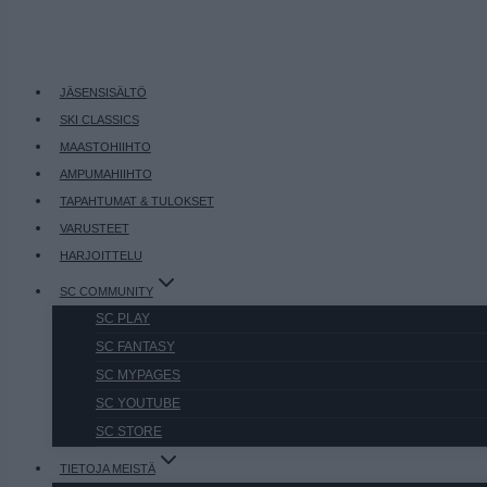
JÄSENSISÄLTÖ
SKI CLASSICS
MAASTOHIIHTO
AMPUMAHIIHTO
TAPAHTUMAT & TULOKSET
VARUSTEET
HARJOITTELU
SC COMMUNITY
SC PLAY
SC FANTASY
SC MYPAGES
SC YOUTUBE
SC STORE
TIETOJA MEISTÄ