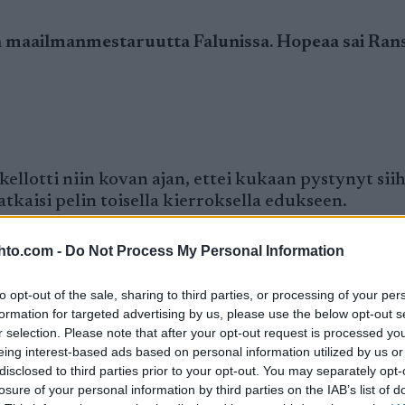
in maailmanmestaruutta Falunissa. Hopeaa sai Ran
ellotti niin kovan ajan, ettei kukaan pystynyt sii
tkaisi pelin toisella kierroksella edukseen.
en kilpailutauolta maailmanmestaruuteen on jällee
hto.com -
Do Not Process My Personal Information
kä lopettanut uraansa Sotshin olympialaisiin.
to opt-out of the sale, sharing to third parties, or processing of your per
taas ollut kaluston kanssa ongelmia. Matti Heikkin
formation for targeted advertising by us, please use the below opt-out s
ttu Hyvärinen 25:s. Heikkinen hävisi Olssonile 1.4
r selection. Please note that after your opt-out request is processed y
eing interest-based ads based on personal information utilized by us or
aras kuntonsa on osunut alkuvuoteen eikä MM-kisoi
disclosed to third parties prior to your opt-out. You may separately opt-
losure of your personal information by third parties on the IAB’s list of