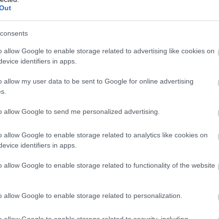
Out
, 2) Maurice Manificat Ranska jäljessä 17,8 sekunt
 Norja –47,6, 6) Bernhard Tritscher Itävalta –53,
consents
–1.01,2, 10) Jevgeni Belov Venäjä –1.04,7,
Semjonov Valko-Venäjä –1.10,7, 13) Daniel Richars
o allow Google to enable storage related to advertising like cookies on
 16) Andrew Musgrave Britannia –1.25,6, 17) Martin
evice identifiers in apps.
äjä –1.41,3, 20) Ivan Babikov Kanada –1.45,4,
usiainen Suomi –1.55,6, 23) Lari Lehtonen Suomi –
o allow my user data to be sent to Google for online advertising
s.
rkov Venäjä –2.13,4, 27) Roland Clara Italia –2.1
ard Ranska –2.19,9.
to allow Google to send me personalized advertising.
o allow Google to enable storage related to analytics like cookies on
evice identifiers in apps.
o allow Google to enable storage related to functionality of the website
o allow Google to enable storage related to personalization.
o allow Google to enable storage related to security, including