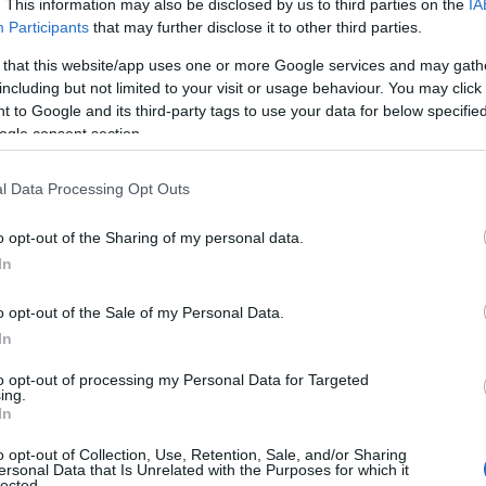
. This information may also be disclosed by us to third parties on the
IA
aan ollut mitään vikaa. Jäin silti heti ensimmäisess
Participants
that may further disclose it to other third parties.
ivolla läpi. Analyysi tehdään kisojen jälkeen, Heik
 that this website/app uses one or more Google services and may gath
including but not limited to your visit or usage behaviour. You may click 
si.
 to Google and its third-party tags to use your data for below specifi
ogle consent section.
jempaa. Oli työläs päivä, Nousiainen tiivisti kilpa
l Data Processing Opt Outs
koaan.
o opt-out of the Sharing of my personal data.
eltavaa. Sitä täytyy kuitenkin pohtia, sorruinko y
In
o opt-out of the Sale of my Personal Data.
-avaukseensa.
In
 tosi huonosti, mutta loppu oli taas OK, Hyvärinen k
to opt-out of processing my Personal Data for Targeted
ing.
In
o opt-out of Collection, Use, Retention, Sale, and/or Sharing
ersonal Data that Is Unrelated with the Purposes for which it
lected.