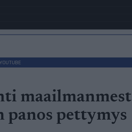
YOUTUBE
ihti maailmanmest
 panos pettymys 