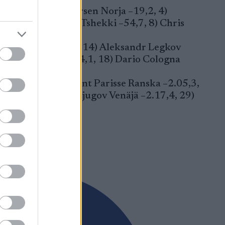
ia, 3) Anders Glöersen Norja –19,2, 4)
4, 7) Lukas Bauer Tshekki –54,7, 8) Chris
son Ruotsi –1.12,2, 14) Aleksandr Legkov
 Jaks Tshekki –1.34,1, 18) Dario Cologna
2.02,8, 24) Clement Parisse Ranska –2.05,3,
5,5, 28) Sergei Ustjugov Venäjä –2.17,4, 29)