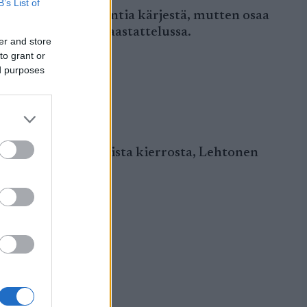
B’s List of
ä väliajassa 16 sekuntia kärjestä, mutten osaa
kinen kertoi Ylen haastattelussa.
er and store
to grant or
ed purposes
ilun.
livauhtiin ennen toista kierrosta, Lehtonen
ertoi Ylelle.