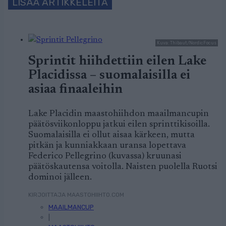
LISÄÄ ARTIKKELEITA
Kuva: Thibaut/NordicFocus
Sprintit hiihdettiin eilen Lake
Placidissa – suomalaisilla ei
asiaa finaaleihin
Lake Placidin maastohiihdon maailmancupin
päätösviikonloppu jatkui eilen sprinttikisoilla.
Suomalaisilla ei ollut aisaa kärkeen, mutta
pitkän ja kunniakkaan uransa lopettava
Federico Pellegrino (kuvassa) kruunasi
päätöskautensa voitolla. Naisten puolella Ruotsi
dominoi jälleen.
KIRJOITTAJA MAASTOHIIHTO.COM
MAAILMANCUP
|