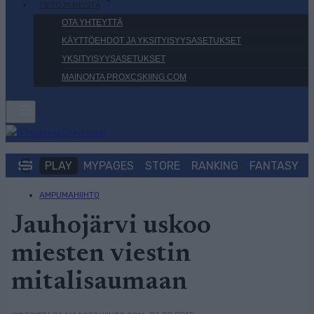
TIETOJA MEISTÄ
OTA YHTEYTTÄ
KÄYTTÖEHDOT JA YKSITYISYYSASETUKSET
YKSITYISYYSASETUKSET
MAINONTA PROXCSKIING.COM
PLAY
MYPAGES
STORE
RANKING
FANTASY
AMPUMAHIIHTO
Jauhojärvi uskoo
miesten viestin
mitalisaumaan