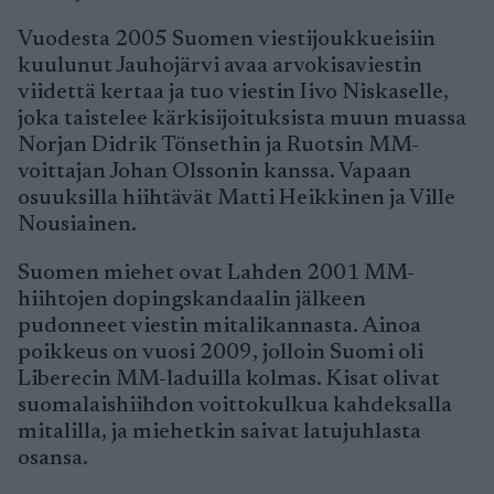
Vuodesta 2005 Suomen viestijoukkueisiin
kuulunut Jauhojärvi avaa arvokisaviestin
viidettä kertaa ja tuo viestin Iivo Niskaselle,
joka taistelee kärkisijoituksista muun muassa
Norjan Didrik Tönsethin ja Ruotsin MM-
voittajan Johan Olssonin kanssa. Vapaan
osuuksilla hiihtävät Matti Heikkinen ja Ville
Nousiainen.
Suomen miehet ovat Lahden 2001 MM-
hiihtojen dopingskandaalin jälkeen
pudonneet viestin mitalikannasta. Ainoa
poikkeus on vuosi 2009, jolloin Suomi oli
Liberecin MM-laduilla kolmas. Kisat olivat
suomalaishiihdon voittokulkua kahdeksalla
mitalilla, ja miehetkin saivat latujuhlasta
osansa.