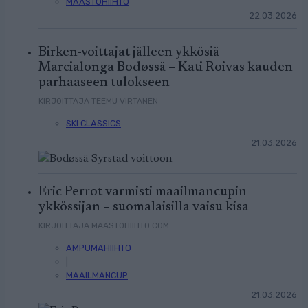
MAASTOHIIHTO
22.03.2026
Birken-voittajat jälleen ykkösiä
Marcialonga Bodøssä – Kati Roivas kauden
parhaaseen tulokseen
KIRJOITTAJA TEEMU VIRTANEN
SKI CLASSICS
21.03.2026
Eric Perrot varmisti maailmancupin
ykkössijan – suomalaisilla vaisu kisa
KIRJOITTAJA MAASTOHIIHTO.COM
AMPUMAHIIHTO
|
MAAILMANCUP
21.03.2026