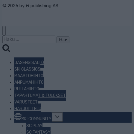
© 2026 by
W publishing AS
Haku:
JÄSENSISÄLTÖ
SKI CLASSICS
MAASTOHIIHTO
AMPUMAHIIHTO
RULLAHIIHTO
TAPAHTUMAT & TULOKSET
VARUSTEET
HARJOITTELU
Toggle
SKI COMMUNITY
child
menu
SC PLAY
SC FANTASY