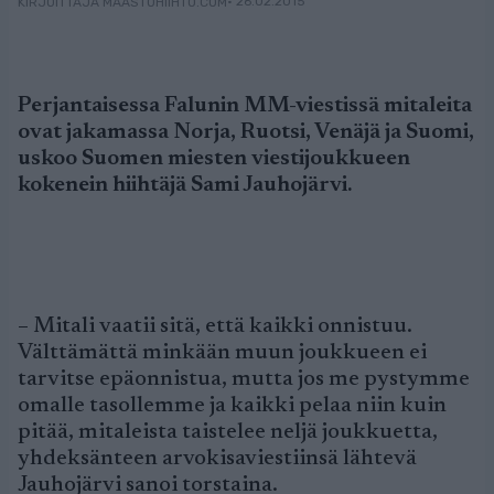
• 26.02.2015
KIRJOITTAJA MAASTOHIIHTO.COM
Perjantaisessa Falunin MM-viestissä mitaleita
ovat jakamassa Norja, Ruotsi, Venäjä ja Suomi,
uskoo Suomen miesten viestijoukkueen
kokenein hiihtäjä Sami Jauhojärvi.
– Mitali vaatii sitä, että kaikki onnistuu.
Välttämättä minkään muun joukkueen ei
tarvitse epäonnistua, mutta jos me pystymme
omalle tasollemme ja kaikki pelaa niin kuin
pitää, mitaleista taistelee neljä joukkuetta,
yhdeksänteen arvokisaviestiinsä lähtevä
Jauhojärvi sanoi torstaina.