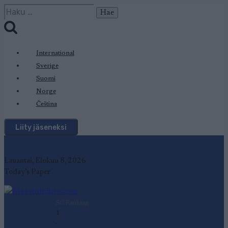
Siirry
Haku:
sisältöön
International
Sverige
Suomi
Norge
Čeština
Liity jäseneksi
Lauantai, Elokuu 8, 2026
Today's Paper
SC Ranking
1
-