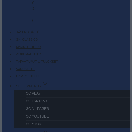
0
2
-
0
JÄSENSISÄLTÖ
SKI CLASSICS
MAASTOHIIHTO
AMPUMAHIIHTO
TAPAHTUMAT & TULOKSET
VARUSTEET
HARJOITTELU
SC COMMUNITY
SC PLAY
SC FANTASY
SC MYPAGES
SC YOUTUBE
SC STORE