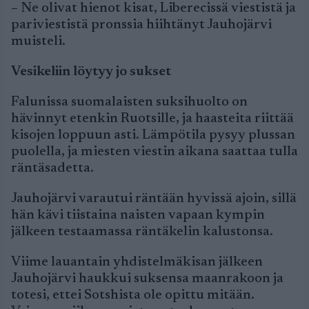
– Ne olivat hienot kisat, Liberecissä viestistä ja
pariviestistä pronssia hiihtänyt Jauhojärvi
muisteli.
Vesikeliin löytyy jo sukset
Falunissa suomalaisten suksihuolto on
hävinnyt etenkin Ruotsille, ja haasteita riittää
kisojen loppuun asti. Lämpötila pysyy plussan
puolella, ja miesten viestin aikana saattaa tulla
räntäsadetta.
Jauhojärvi varautui räntään hyvissä ajoin, sillä
hän kävi tiistaina naisten vapaan kympin
jälkeen testaamassa räntäkelin kalustonsa.
Viime lauantain yhdistelmäkisan jälkeen
Jauhojärvi haukkui suksensa maanrakoon ja
totesi, ettei Sotshista ole opittu mitään.