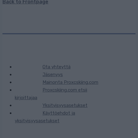
Back to Frontpage
Ota yhteyttä
Jäsenyys
Mainonta Proxcskiing.com
Proxcskiing.com etsii
kirjoittajaa
Yksityisyysasetukset
Käyttöehdot ja
yksityisyysasetukset