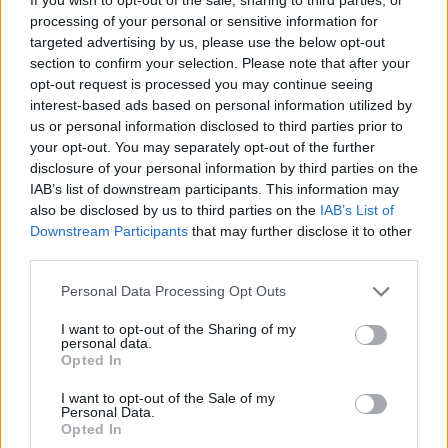
2. osuus (p), Iivo Niskanen (1):
processing of your personal or sensitive information for
targeted advertising by us, please use the below opt-out
– Siitä tulee äärettömän kova kymppi.
section to confirm your selection. Please note that after your
Pienempäänkin Mördarbackeniin saa laittaa
opt-out request is processed you may continue seeing
interest-based ads based on personal information utilized by
kaikki peliin.
us or personal information disclosed to third parties prior to
your opt-out. You may separately opt-out of the further
3. osuus (v), Matti Heikkinen (5):
disclosure of your personal information by third parties on the
IAB’s list of downstream participants. This information may
– Vapaan osuuden latu on helpohko. Vesiräntä
also be disclosed by us to third parties on the
IAB’s List of
voi vaikuttaa, jolloin se tulee raskaammaksi.
Downstream Participants
that may further disclose it to other
third parties.
4. osuus (v), Ville Nousiainen (5):
Please note that this website/app uses one or more Google
Personal Data Processing Opt Outs
– Ankkuriosuudella pitää olla varautunut
services and may gather and store information including but
not limited to your visit or usage behaviour. You may click to
I want to opt-out of the Sharing of my
ihan kaikkeen. Joko hiihdetään lujaa koko ajan
personal data.
grant or deny consent to Google and its third-party tags to
tai sitten loppukiriin jää 12 joukkuetta.
Opted In
use your data for below specified purposes in below Google
Käsikirjoitusta on vaikea tehdä.
consent section.
I want to opt-out of the Sale of my
Personal Data.
STT–KAIJA YLINIEMI
Opted In