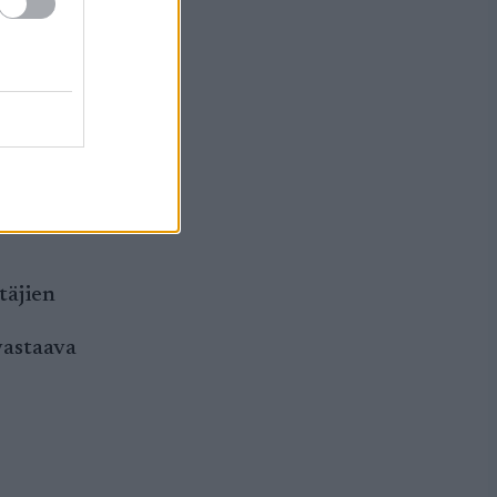
ä,
, joka
täjien
astaava