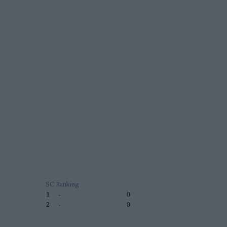
SC Ranking
1
-
0
2
-
0