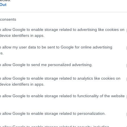
Out
Kilpailureittejä on suunniteltu keväästä asti eikä
kka Pohjonen.
consents
a Peloton Ski Marathonista. Palautteen perusteell
o allow Google to enable storage related to advertising like cookies on
i pari hyvin hiihdettävää loivaa nousua ja loppup
evice identifiers in apps.
kaa, että kuntoilijoiden ei missään nimessä kanna
o allow my user data to be sent to Google for online advertising
s.
äjät halusivat erottua muista juoksutapahtumista.
to allow Google to send me personalized advertising.
 Suomessa pilvin pimein. Me haluamme tarjota jotain
o allow Google to enable storage related to analytics like cookies on
uilla ja se sisältää tavallista enemmän nousuja, p
evice identifiers in apps.
o allow Google to enable storage related to functionality of the website
niten työtä ja siihen on haluttu myös panostaa.
rjan Birkebeinerrittetistä ja Ruotsin CykelVasanis
o allow Google to enable storage related to personalization.
skynnys pysyy matalana. Olemme ajaneet reittisuun
sitä palautteen pohjalta. Nyt reitti muodostuu yht
o allow Google to enable storage related to security, including