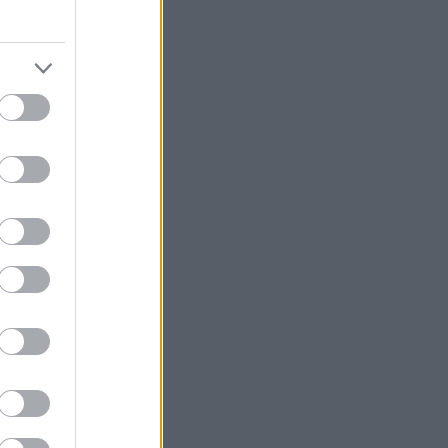
 aikaa ja
a
uolelle
ta
 uutta.
aljastaa
ta.
nitelmia
enäisestä