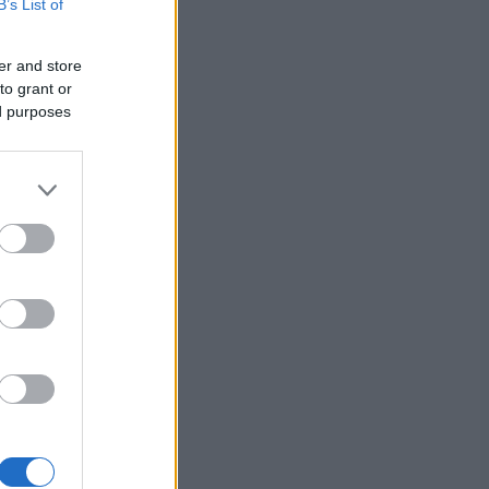
B’s List of
er and store
to grant or
ed purposes
ä kautta
 on
lkita
oraha.