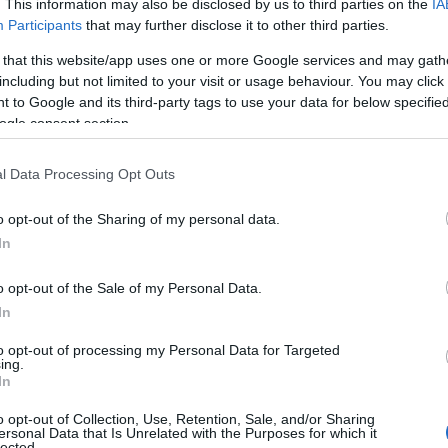
. This information may also be disclosed by us to third parties on the
IA
ät ja Jämin infrastruktuuri takaavat onnistuneet
Participants
that may further disclose it to other third parties.
 that this website/app uses one or more Google services and may gath
including but not limited to your visit or usage behaviour. You may click 
umille.
 to Google and its third-party tags to use your data for below specifi
ogle consent section.
lämyksiä ja haasteita Jämin upeassa luonnossa ja tät
 terveydestään. Uskomme, että tapahtumien myötä
l Data Processing Opt Outs
a. Pitkällä tähtäimellä tavoitteena on saada
ttäviä, sanoo Knuuttila.
o opt-out of the Sharing of my personal data.
In
lähtötasosta riippumatta, haluavat järjestäjät pa
ahtuman voittajalle on luvassa 1000 euron palkint
o opt-out of the Sale of my Personal Data.
In
mme menestyjille tarjota. Tällä tavalla osoitamme
maisesta harjoittelusta jäädä jotain käteen myös
to opt-out of processing my Personal Data for Targeted
ing.
In
a
o opt-out of Collection, Use, Retention, Sale, and/or Sharing
ersonal Data that Is Unrelated with the Purposes for which it
lected.