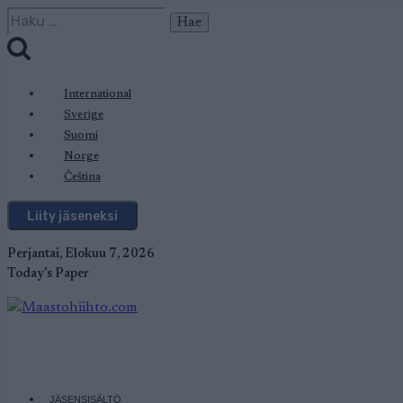
Siirry
Haku:
sisältöön
International
Sverige
Suomi
Norge
Čeština
Liity jäseneksi
Perjantai, Elokuu 7, 2026
Today's Paper
JÄSENSISÄLTÖ