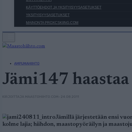
KÄYTTÖEHDOT JA YKSITYISYYSASETUKSET
YKSITYISYYSASETUKSET
MAINONTA PROXCSKIING.COM
AMPUMAHIIHTO
Jämi147 haastaa 
• 24.08.2011
KIRJOITTAJA MAASTOHIIHTO.COM
Jämillä järjestetään ensi vuo
kolme lajia; hiihdon, maastopyöräilyn ja maastoj