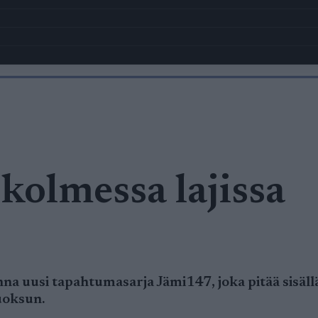
kolmessa lajissa
nna uusi tapahtumasarja Jämi147, joka pitää sisäl
uoksun.