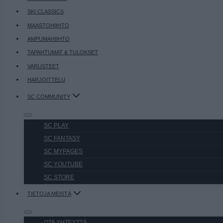
SKI CLASSICS
MAASTOHIIHTO
AMPUMAHIIHTO
TAPAHTUMAT & TULOKSET
VARUSTEET
HARJOITTELU
SC COMMUNITY
SC PLAY
SC FANTASY
SC MYPAGES
SC YOUTUBE
SC STORE
TIETOJA MEISTÄ
OTA YHTEYTTÄ