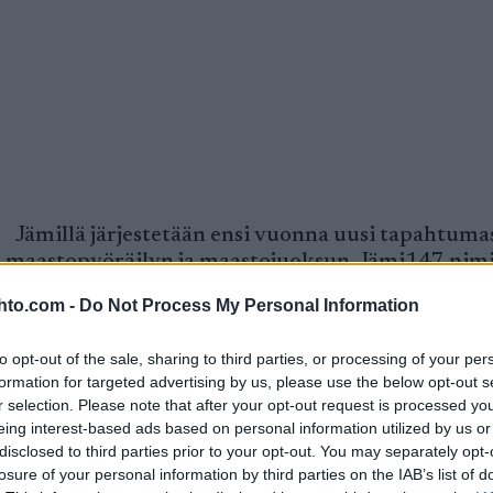
Jämillä järjestetään ensi vuonna uusi tapahtuma
on, maastopyöräilyn ja maastojuoksun. Jämi147 nim
Jokainen tapahtuma on oma erillinen kilpailunsa,
hto.com -
Do Not Process My Personal Information
tää sisällään kaikki lajit.
to opt-out of the sale, sharing to third parties, or processing of your per
-Voima ry, joka on kokenut kilpailuiden järjestäjä.
formation for targeted advertising by us, please use the below opt-out s
htumia, suurimpana Jukolan Viesti vuonna 2004, jos
r selection. Please note that after your opt-out request is processed y
eing interest-based ads based on personal information utilized by us or
disclosed to third parties prior to your opt-out. You may separately opt-
iin tapahtumiin ja siihen, että tapahtumilla tilaus
losure of your personal information by third parties on the IAB’s list of