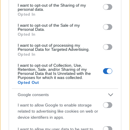
tuntuma hiihtoon on parantunut koko ajan.
not limited to your visit or usage behaviour. You may click to
I want to opt-out of the Sharing of my
personal data.
Hiihto on tuntunut aika mukavalta, mutta
grant or deny consent to Google and its third-party tags to
Opted In
kyllähän minun on koko ajan keskityttävä
use your data for below specified purposes in below Google
consent section.
tekniikkaan, eli ei se vielä niin luonnollista ole,
I want to opt-out of the Sale of my
Personal Data.
enkä todellakaan ole syntynyt sukset jalassa,
Opted In
niin kuin te suomalaiset, Bragiel naurahtaa.
I want to opt-out of processing my
Personal Data for Targeted Advertising.
Opted In
– Ylämäet ovat selvästi vahvuuteni, mutta
alamäkien kanssa en ole vielä sinuiksi, Bragiel
I want to opt-out of Collection, Use,
jatkaa.
Retention, Sale, and/or Sharing of my
Personal Data that Is Unrelated with the
Purposes for which it was collected.
Opted Out
Nollasta aloittanut Bragiel harjoitteli alkuun
pelkästään peruskestävyyttä teholenkkien
Google consents
ollessa vielä pannassa ensimmäiset kuukaudet.
I want to allow Google to enable storage
Pari viimeistä kuukautta myös
related to advertising like cookies on web or
tehoharjoitukset ovat kuuluneet Bragielin
device identifiers in apps.
ohjelmaan. Bragiel on keskittynyt täysin
perinteiseen tyyliin, sillä hän haluaa juuri
I want to allow my user data to be sent to