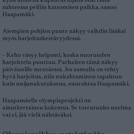
kyllä monella kilpaurheilijalla olisi tässä
suhteessa peiliin katsomisen paikka, sanoo
Haapamäki.
Aiempien pohjien puute näkyy vaihdin lisäksi
myös harjoituskestävyydessä.
– Keho väsyy helposti, koska nuoruuden
harjoittelu puuttuu. Parhaiten tämä näkyy
päiväunille mentäessä. Jos aamulla on tehty
hyvä harjoitus, niin nukahtaminen tapahtuu
kuin nuijanukutuksena, naurahtaa Haapamäki.
Haapamäelle olympiaprojekti on
ainutkertainen kokemus. Se toteutuuko unelma
vai ei, jää vielä nähtäväksi.