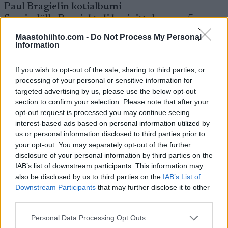
Paul Bragielin kotialbumi
Saariselälle Bragiel tuli harjoittelemaan 5.
lokakuuta, mutta keväällä hän oli ehtinyt jo
Maastohiihto.com -
Do Not Process My Personal
tutustua maastohiihtoon pari kuukautta
Information
Ylläksellä. Ja kesällä hän on käynyt
harjoittelemassa hiihtoa niin Uudessa-
If you wish to opt-out of the sale, sharing to third parties, or
Seelannissa kuin Itävallan Ramsaussakin.
processing of your personal or sensitive information for
targeted advertising by us, please use the below opt-out
section to confirm your selection. Please note that after your
– En tehnyt oikeastaan mitään kymmeneen
opt-out request is processed you may continue seeing
vuoteen ennen tätä projektia, mutta nyt olen
interest-based ads based on personal information utilized by
ehtinyt hiihtää jo noin 1000 kilometriä. Täällä
us or personal information disclosed to third parties prior to
Saariselällä olen hiihtänyt noin 20-30
your opt-out. You may separately opt-out of the further
disclosure of your personal information by third parties on the
kilometriä ja ensilumen ladulla on kertynyt
IAB’s list of downstream participants. This information may
kilometrejä noin 250, keskimäärin noin kaksi
also be disclosed by us to third parties on the
IAB’s List of
tuntia päivässä harjoitteleva Bragiel sanoo.
Downstream Participants
that may further disclose it to other
third parties.
– Harjoittelu on sujunut hyvin ja kuuden
Please note that this website/app uses one or more Google
Personal Data Processing Opt Outs
kuukauden aikana on tullut suurta kehitystä ja
services and may gather and store information including but