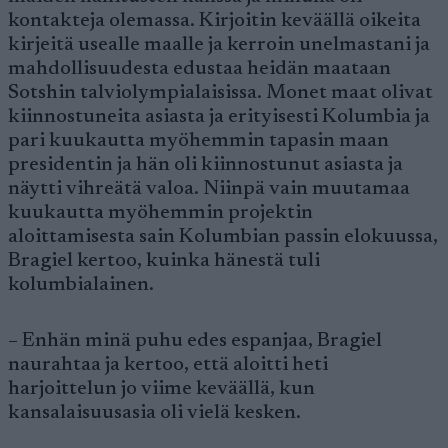
kontakteja olemassa. Kirjoitin keväällä oikeita
kirjeitä usealle maalle ja kerroin unelmastani ja
mahdollisuudesta edustaa heidän maataan
Sotshin talviolympialaisissa. Monet maat olivat
kiinnostuneita asiasta ja erityisesti Kolumbia ja
pari kuukautta myöhemmin tapasin maan
presidentin ja hän oli kiinnostunut asiasta ja
näytti vihreätä valoa. Niinpä vain muutamaa
kuukautta myöhemmin projektin
aloittamisesta sain Kolumbian passin elokuussa,
Bragiel kertoo, kuinka hänestä tuli
kolumbialainen.
– Enhän minä puhu edes espanjaa, Bragiel
naurahtaa ja kertoo, että aloitti heti
harjoittelun jo viime keväällä, kun
kansalaisuusasia oli vielä kesken.