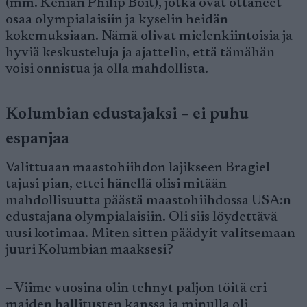
(mm. Kenian Philip Boit), jotka ovat ottaneet
osaa olympialaisiin ja kyselin heidän
kokemuksiaan. Nämä olivat mielenkiintoisia ja
hyviä keskusteluja ja ajattelin, että tämähän
voisi onnistua ja olla mahdollista.
Kolumbian edustajaksi – ei puhu
espanjaa
Valittuaan maastohiihdon lajikseen Bragiel
tajusi pian, ettei hänellä olisi mitään
mahdollisuutta päästä maastohiihdossa USA:n
edustajana olympialaisiin. Oli siis löydettävä
uusi kotimaa. Miten sitten päädyit valitsemaan
juuri Kolumbian maaksesi?
– Viime vuosina olin tehnyt paljon töitä eri
maiden hallitusten kanssa ja minulla oli