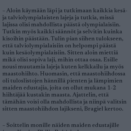
– Aloin käymään läpi ja tutkimaan kaikkia kesä-
ja talviolympialaisten lajeja ja tutkia, missä
lajissa olisi mahdollista päästä olympialaisiin.
Tutkin myös kaikki säännöt ja selvitin kuinka
kisoihin päästään. Tulin pian siihen tulokseen,
että talviolympialaisiin on helpompi päästä
kuin kesäolympialaisiin. Sitten aloin miettiä
mikä olisi sopiva laji, mihin ottaa osaa. Esille
nousi muutamia lajeja kuten kelkkailu ja myös
maastohiihto. Huomasin, että maastohiihdossa
oli tuloslistojen hännillä pienten ja lämpimien
maiden edustajia, joita on ollut mukana 1-2
hiihtäjää kustakin maasta. Ajattelin, että
tämähän voisi olla mahdollista ja niinpä valitsin
sitten maastohiihdon lajikseni, Bragiel kertoo.
– Soittelin monille näiden maiden edustajille