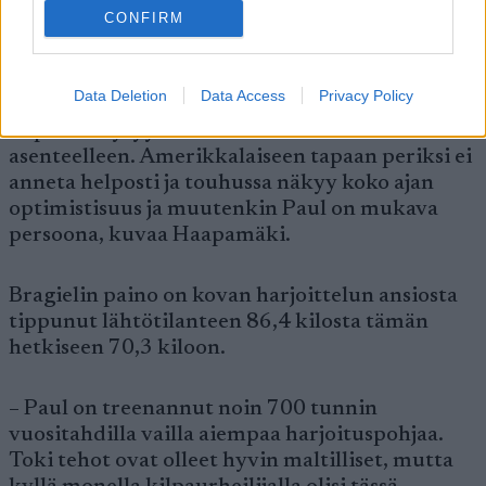
Haapamäki kehuu Bragielin työmoraalia ja
CONFIRM
kehitystä.
Data Deletion
Data Access
Privacy Policy
– Paul on tehnyt hyvää työtä ja kehitys on ollut
nopeaa. Täytyy nostaa hattua hänen
asenteelleen. Amerikkalaiseen tapaan periksi ei
anneta helposti ja touhussa näkyy koko ajan
optimistisuus ja muutenkin Paul on mukava
persoona, kuvaa Haapamäki.
Bragielin paino on kovan harjoittelun ansiosta
tippunut lähtötilanteen 86,4 kilosta tämän
hetkiseen 70,3 kiloon.
– Paul on treenannut noin 700 tunnin
vuositahdilla vailla aiempaa harjoituspohjaa.
Toki tehot ovat olleet hyvin maltilliset, mutta