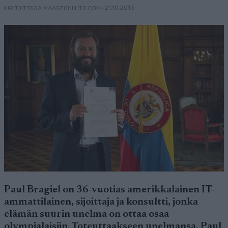
• 21.10.2013
KIRJOITTAJA MAASTOHIIHTO.COM
Paul Bragiel on 36-vuotias amerikkalainen IT-
ammattilainen, sijoittaja ja konsultti, jonka
elämän suurin unelma on ottaa osaa
olympialaisiin. Toteuttaakseen unelmansa, Paul