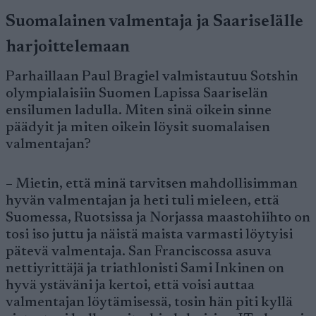
Suomalainen valmentaja ja Saariselälle
harjoittelemaan
Parhaillaan Paul Bragiel valmistautuu Sotshin
olympialaisiin Suomen Lapissa Saariselän
ensilumen ladulla. Miten sinä oikein sinne
päädyit ja miten oikein löysit suomalaisen
valmentajan?
– Mietin, että minä tarvitsen mahdollisimman
hyvän valmentajan ja heti tuli mieleen, että
Suomessa, Ruotsissa ja Norjassa maastohiihto on
tosi iso juttu ja näistä maista varmasti löytyisi
pätevä valmentaja. San Franciscossa asuva
nettiyrittäjä ja triathlonisti Sami Inkinen on
hyvä ystäväni ja kertoi, että voisi auttaa
valmentajan löytämisessä, tosin hän piti kyllä