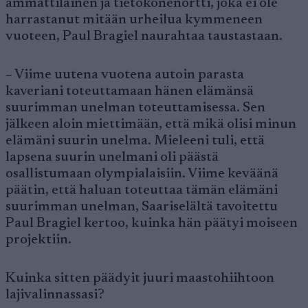
ammattilainen ja tietokonenörtti, joka ei ole
harrastanut mitään urheilua kymmeneen
vuoteen, Paul Bragiel naurahtaa taustastaan.
– Viime uutena vuotena autoin parasta
kaveriani toteuttamaan hänen elämänsä
suurimman unelman toteuttamisessa. Sen
jälkeen aloin miettimään, että mikä olisi minun
elämäni suurin unelma. Mieleeni tuli, että
lapsena suurin unelmani oli päästä
osallistumaan olympialaisiin. Viime keväänä
päätin, että haluan toteuttaa tämän elämäni
suurimman unelman, Saariselältä tavoitettu
Paul Bragiel kertoo, kuinka hän päätyi moiseen
projektiin.
Kuinka sitten päädyit juuri maastohiihtoon
lajivalinnassasi?