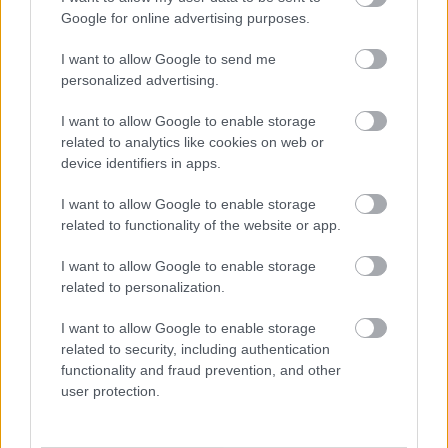
päästä perinteisen 15 kilometrin
Google for online advertising purposes.
väliaikalähtökilpailuun Sotshissa, vapaata hän
I want to allow Google to send me
hiihtää omien sanojensa mukaan vain
personalized advertising.
välipalana ja vaihtelun vuoksi.
I want to allow Google to enable storage
– Siinä suhteessa on mennyt tosin hyvin, että en
related to analytics like cookies on web or
device identifiers in apps.
ole ollut yhtään loukkaantuneena eikä ole ollut
vammojen kanssa ongelmia näiden kuuden
I want to allow Google to enable storage
kuukauden aikana. Mutta tarkkana täytyy olla,
related to functionality of the website or app.
ettei rasita itseään liikaa ja myös tällä iällä
palautuminenkin kestää kauemmin, Bragiel
I want to allow Google to enable storage
tietää.
related to personalization.
I want to allow Google to enable storage
Haapamäki kehuu Bragielin asennetta
related to security, including authentication
functionality and fraud prevention, and other
user protection.
Paul Bragielin valmennuksesta vastaava Heikki
Haapamäki on lähtenyt mukaan projektiin
omien sanojensa mukaan rakkaudesta lajiin.