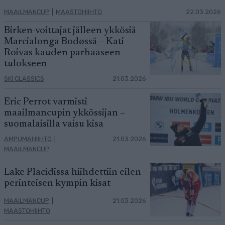
MAAILMANCUP
|
MAASTOHIIHTO
22.03.2026
Birken-voittajat jälleen ykkösiä
Marcialonga Bodøssä – Kati
Roivas kauden parhaaseen
tulokseen
SKI CLASSICS
21.03.2026
Eric Perrot varmisti
maailmancupin ykkössijan –
suomalaisilla vaisu kisa
AMPUMAHIIHTO
|
21.03.2026
MAAILMANCUP
Lake Placidissa hiihdettiin eilen
perinteisen kympin kisat
MAAILMANCUP
|
21.03.2026
MAASTOHIIHTO