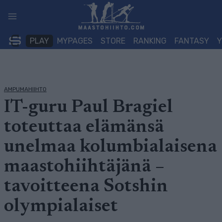
Siirry
sisältöön
PLAY
MYPAGES
STORE
RANKING
FANTASY
AMPUMAHIIHTO
IT-guru Paul Bragiel
toteuttaa elämänsä
unelmaa kolumbialaisena
maastohiihtäjänä –
tavoitteena Sotshin
olympialaiset