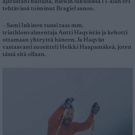
ajatustani hulluna, itsekin lukuisissa IT-alan eri
tehtävissä toiminut Bragiel sanoo.
– Sami Inkinen tunsi taas mm.
triathlonvalmentaja Antti Haqvistin ja kehotti
ottamaan yhteyttä häneen. Ja Haqvist
vastaavasti suositteli Heikki Haapamäkeä, joten
tässä sitä ollaan.