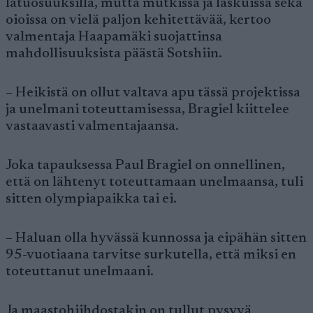
latuosuuksilla, mutta mutkissa ja laskuissa sekä
oioissa on vielä paljon kehitettävää, kertoo
valmentaja Haapamäki suojattinsa
mahdollisuuksista päästä Sotshiin.
– Heikistä on ollut valtava apu tässä projektissa
ja unelmani toteuttamisessa, Bragiel kiittelee
vastaavasti valmentajaansa.
Joka tapauksessa Paul Bragiel on onnellinen,
että on lähtenyt toteuttamaan unelmaansa, tuli
sitten olympiapaikka tai ei.
– Haluan olla hyvässä kunnossa ja eipähän sitten
95-vuotiaana tarvitse surkutella, että miksi en
toteuttanut unelmaani.
Ja maastohiihdostakin on tullut pysyvä