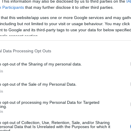
. This information may also be disclosed by us to third parties on the
IA
ieremän Koitto ja Huhtasuon Hiihto 2000. Lappee
Participants
that may further disclose it to other third parties.
a Aino-Kaisaan ja Maijaan ja kolmantena lenkkin
 that this website/app uses one or more Google services and may gath
including but not limited to your visit or usage behaviour. You may click 
 to Google and its third-party tags to use your data for below specifi
on varmasti Hämeenlinnan Hiihtoseura. Mitali oli 
ogle consent section.
vasti kolmannella sijalla. Tänä vuonna Hämeenlinna
-hiihdoissa kolmikko Laura Ahervo, Teija Lehtimäk
l Data Processing Opt Outs
Lauran neljännet sijat palkittiin jopa MM-kisojen
lta ja kyseli tunnelmat ennen kauden huipennu
o opt-out of the Sharing of my personal data.
In
ista lähdetään tosissaan taistelemaan ja se on tavoi
saista joukkuetta taistelee mitaleista, Lappeen Ri
o opt-out of the Sale of my Personal Data.
In
oa, kun samalla järjestyksellä mennään, millä on jo
to opt-out of processing my Personal Data for Targeted
 on meistä selvästi paras perinteisen hiihtäjä, jote
ing.
In
jännittääkin, mutta onneksi saa tänään sprintissä t
o opt-out of Collection, Use, Retention, Sale, and/or Sharing
ersonal Data that Is Unrelated with the Purposes for which it
 suosikit
lected.