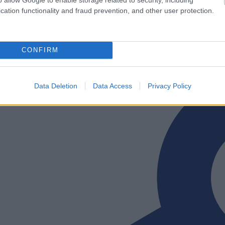
 ovat siis tulossa. Huomenna Puijolla selviää, kuin
cation functionality and fraud prevention, and other user protection.
CONFIRM
Data Deletion
Data Access
Privacy Policy