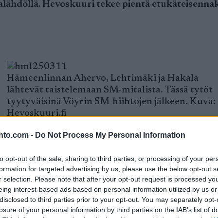
kalähdöllä. Hevoskuuri tekee pientä etukäteisenna
Hämeenlinnan Ahervo, Lehtimäki ja Hakala
lähtevät taistelemaan SM-mitalista. Tässä tytöt
tyytyväisinä Vöyrin SM-hiihtojen jälkeen. Kuva:
Hevoskuuri.fi
on lauantaina Puijolla vuorossa SM-viestit ja sunn
hto.com -
Do Not Process My Personal Information
estien suhteen. SM-viestithän ovat olleet kautta
i SM-kisojen ehdottomista kohokohdista.
to opt-out of the sale, sharing to third parties, or processing of your per
formation for targeted advertising by us, please use the below opt-out s
a
r selection. Please note that after your opt-out request is processed y
eing interest-based ads based on personal information utilized by us or
disclosed to third parties prior to your opt-out. You may separately opt-
asaisempi ja jännittävämpi kuin miesten viesti. Nai
losure of your personal information by third parties on the IAB’s list of
en Riento ja Joutsan Pommi ovat ehkä suurimmat su