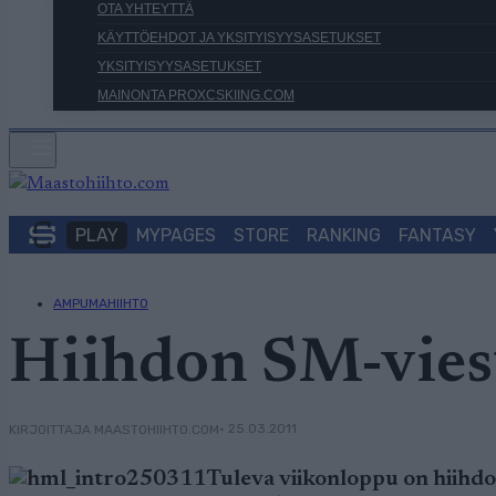
OTA YHTEYTTÄ
KÄYTTÖEHDOT JA YKSITYISYYSASETUKSET
YKSITYISYYSASETUKSET
MAINONTA PROXCSKIING.COM
PLAY
MYPAGES
STORE
RANKING
FANTASY
AMPUMAHIIHTO
Hiihdon SM-vies
• 25.03.2011
KIRJOITTAJA MAASTOHIIHTO.COM
Tuleva viikonloppu on hiihdon