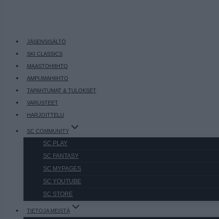
JÄSENSISÄLTÖ
SKI CLASSICS
MAASTOHIIHTO
AMPUMAHIIHTO
TAPAHTUMAT & TULOKSET
VARUSTEET
HARJOITTELU
SC COMMUNITY
SC PLAY
SC FANTASY
SC MYPAGES
SC YOUTUBE
SC STORE
TIETOJA MEISTÄ