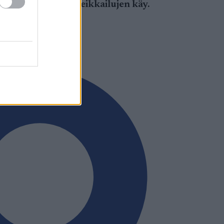
ka näiden ennakkoveikkailujen käy.