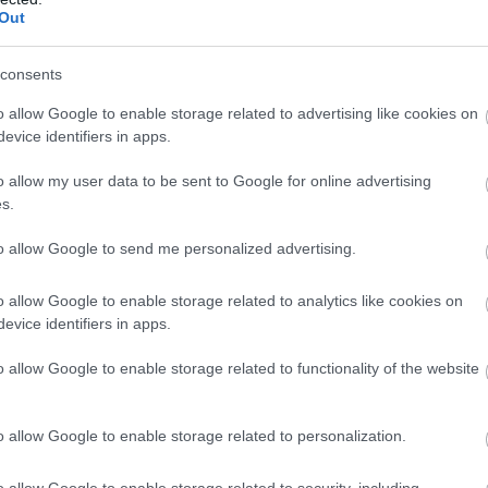
Out
van etukäteen ajateltuna muita vahvempia, nimittä
ran Kari Varis uskoo vahvasti omiensa voittoon:
consents
o allow Google to enable storage related to advertising like cookies on
katilla on vain yksi maailmanluokan normimatkan hii
evice identifiers in apps.
eri. Pronssista hiihtää Vantaa ja Kuusamo. Sitten t
o allow my user data to be sent to Google for online advertising
s.
nuun managerin Hannu Koivusalon hiihtolenkin p
to allow Google to send me personalized advertising.
oittanut neljänä vuonna peräkkäin ja Kouvola on o
 Heillä on asettaa viestiin kolme Oslon MM-kisoj
o allow Google to enable storage related to analytics like cookies on
e lähdemme taistelemaan. Jännä ja tosi tiukka ja 
evice identifiers in apps.
n muita kovempia, arvioi Koivusalo viestin asetelm
o allow Google to enable storage related to functionality of the website
 paljastaa, odotellaan rauhassa siihen klo 18 saakk
 annamme siinä hiukan tasoitusta, että meidän mieh
o allow Google to enable storage related to personalization.
 pääkilpailu SM-kisojen osalta. Mutta taistelemaa
o allow Google to enable storage related to security, including