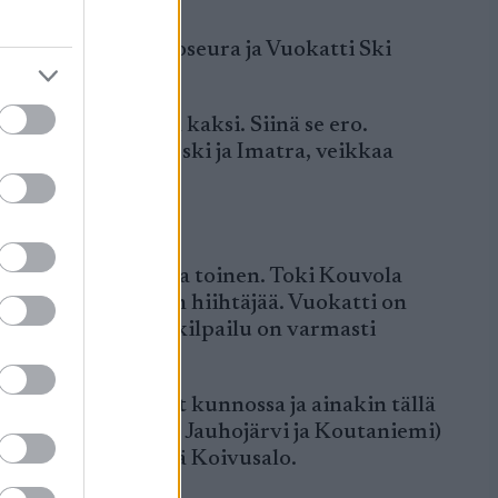
in Kouvolan Hiihtoseura ja Vuokatti Ski
htäjä ja meillä on kaksi. Siinä se ero.
ulee Oulu, Valkeakoski ja Imatra, veikkaa
äätteeksi:
llut kolmena vuonna toinen. Toki Kouvola
en normaalimatkan hiihtäjää. Vuokatti on
mielenkiintoinen kilpailu on varmasti
ia.
a. Mutta miehet ovat kunnossa ja ainakin tällä
istä kolme (Jylhä, Jauhojärvi ja Koutaniemi)
n lähdemme, päättää Koivusalo.