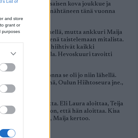
B’s List of
n Riennolla on tasaisen kova joukkue ja
ä viestijoukkueessa nähtäneen tänä vuonna
er and store
to grant or
ed purposes
jo viime vuonna lähellä, mutta ankkuri Maija
 lähteekin nälkäisenä taistelemaan mitalista.
i ja Maija Hakala hiihtivät kaikki
 varanaisen paikalla. Hevoskuuri tavoitti
sta.
tteena. Viime vuonna se oli jo niin lähellä.
ento, Joutsa, Vieremä, Oulun Hiihtoseura jne.,
 menty monta vuotta. Eli Laura aloittaa, Teija
n paras taktiikka on, että hän aloittaa. Kisa
urhat paineet pois, Maija kertoo.