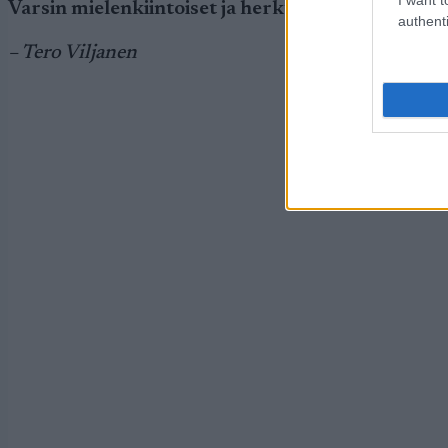
Varsin mielenkiintoiset ja herkulliset SM-viestit
authenti
– Tero Viljanen