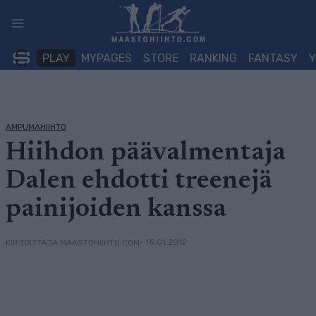
Siirry
sisältöön
PLAY
MYPAGES
STORE
RANKING
FANTASY
AMPUMAHIIHTO
Hiihdon päävalmentaja
Dalen ehdotti treenejä
painijoiden kanssa
• 15.01.2012
KIRJOITTAJA MAASTOHIIHTO.COM