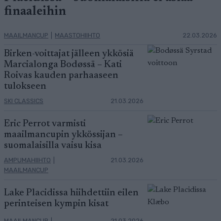
finaaleihin
MAAILMANCUP
|
MAASTOHIIHTO
22.03.2026
Birken-voittajat jälleen ykkösiä
Marcialonga Bodøssä – Kati
Roivas kauden parhaaseen
tulokseen
SKI CLASSICS
21.03.2026
Eric Perrot varmisti
maailmancupin ykkössijan –
suomalaisilla vaisu kisa
AMPUMAHIIHTO
|
21.03.2026
MAAILMANCUP
Lake Placidissa hiihdettiin eilen
perinteisen kympin kisat
MAAILMANCUP
|
21.03.2026