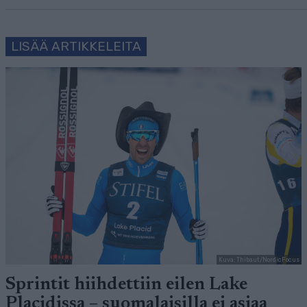
LISÄÄ ARTIKKELEITA
Kuva: Thibaut/NordicFocus
Sprintit hiihdettiin eilen Lake
Placidissa – suomalaisilla ei asiaa