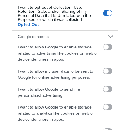
I want to opt-out of Collection, Use,
Retention, Sale, and/or Sharing of my
–Kaatumisia on toki sattunut muidenkin
Personal Data that Is Unrelated with the
Purposes for which it was collected.
joukkueiden urheilijoille, mutta meidän
Opted Out
joukkueemme pitää silti tehdä jotain
välttääksemme ne jatkossa. Meille on tullut
Google consents
liikaa kaatumisia, Dalen sanoi.
I want to allow Google to enable storage
related to advertising like cookies on web or
–Sprinttikisoissa pitää hiihtää taitavasti tiiviissä
device identifiers in apps.
ryhmässä, ja siellä tarvitaan tiettyä
I want to allow my user data to be sent to
aggressiivisuutta sekä kehonhallintaa. Ehkä
Google for online advertising purposes.
meidän pitäisi järjestää harjoitusleiri Suomen
painijoukkueen kanssa. Jääkiekkoilijatkin
I want to allow Google to send me
voisivat ehkä auttaa meitä, Dalen vitsaili.
personalized advertising.
I want to allow Google to enable storage
Maailmancup jatkuu Viron Otepäässä ensi
related to analytics like cookies on web or
viikonloppuna.
device identifiers in apps.