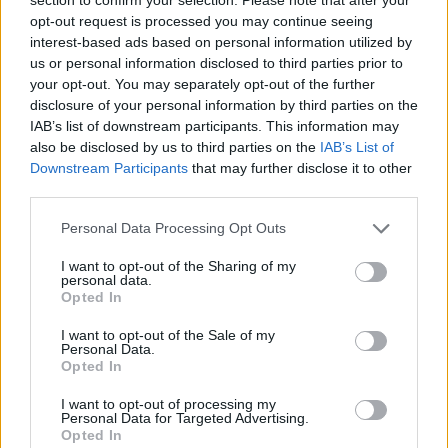
Naisten kilpailun voitti ruotsalaiskaksikko
opt-out request is processed you may continue seeing
Hanna Brodin/Ida Ingemarsdotter. Toiseksi
interest-based ads based on personal information utilized by
sijoittui Yhdysvallat ja kolmannen sijan vei
us or personal information disclosed to third parties prior to
Kanada. Kyllönen ja Sarasoja-Lilja jäivät kärjestä
your opt-out. You may separately opt-out of the further
disclosure of your personal information by third parties on the
2,1 sekuntia.
IAB’s list of downstream participants. This information may
also be disclosed by us to third parties on the
IAB’s List of
Miesten kilvassa voiton ottivat venäläiset
Downstream Participants
that may further disclose it to other
Aleksei Petuhov ja Nikolai Morilov. Toinen oli
third parties.
Ruotsi ja kolmas Italia. Suomi hävisi
Please note that this website/app uses one or more Google
Personal Data Processing Opt Outs
voittajajoukkueelle 2,3 sekuntia.
services and may gather and store information including but
not limited to your visit or usage behaviour. You may click to
I want to opt-out of the Sharing of my
personal data.
grant or deny consent to Google and its third-party tags to
–Tämä oli ihan suhteellisen hyvä viikonloppu
Opted In
use your data for below specified purposes in below Google
joukkueellemme. Olen tyytyväinen heidän
consent section.
I want to opt-out of the Sale of my
asenteeseensa, Dalen totesi.
Personal Data.
Opted In
Suomalaishiihtäjille viime aikoina sattuneet
I want to opt-out of processing my
Personal Data for Targeted Advertising.
kaatumiset ovat kuitenkin saaneet
Opted In
päävalmentajan mietteliääksi.