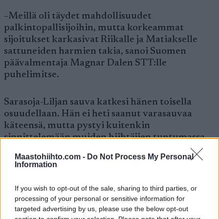
–Meillä oli täydet mahdollisuudet
palkintopallisijoihin, mutta korkeammat
sijoitukset karkasivat Riikalle ja Matiakselle
sattuneiden harmien takia, sanoi Suomen
päävalmentaja Magnar Dalen STT:lle
puhelimitse.
Sarasoja-Liljan sauva katkesi hänen toisella
osuudellaan. Hän ei heti saanut varasauvaa
käteensä, mutta pystyi kuitenkin
sinnittelemään muiden hiihtäjien tuntumassa.
Strandvall puolestaan kompuroi päätösosuuden
Maastohiihto.com -
Do Not Process My Personal
alussa. Strandvallin vauhti tyssäsi, mutta hän
Information
pääsi silti melko nopeasti jatkamaan.
If you wish to opt-out of the sale, sharing to third parties, or
processing of your personal or sensitive information for
Dalen: Liikaa kaatumisia
targeted advertising by us, please use the below opt-out
section to confirm your selection. Please note that after your