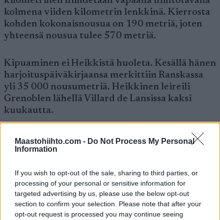
kilometrinen hiihdetään vapaalla hiihtotavalla
kolmena viiden kilometrin lenkkinä. Kierrosta
kohden kokonaisnousua on 190 metriä, joten
yhteensä nousua tulee 570 metriä.
Kipuaminen ei Heikkistä huoleta. Kesällä hänen
harjoituspäiväkirjaansa merkittiin Ranskassa
yli 35 000 nousumetriä. Heikkinen leireili
Grenoblen lähellä Villard de Lansissa kaksi
kuukautta.
Nousiainen uskoo selkänsä kestävän
Maastohiihto.com -
Do Not Process My Personal
Information
vapaatakin
If you wish to opt-out of the sale, sharing to third parties, or
Ville Nousiaisen selän vertyminen vapaan
processing of your personal or sensitive information for
hiihtotavan edellyttämään kuntoon aikaistui, ja
targeted advertising by us, please use the below opt-out
kouvolalainen hiihtää keskiviikkona MM-
section to confirm your selection. Please note that after your
opt-out request is processed you may continue seeing
kisojen 15 kilometrillä Val di Fiemmessä.