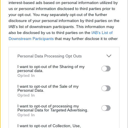
interest-based ads based on personal information utilized by
us or personal information disclosed to third parties prior to
Vielä Jämin SM-hiihtojen aikaan tammikuun
your opt-out. You may separately opt-out of the further
lopussa Nousiainen ennakoi selän sietävän
disclosure of your personal information by third parties on the
IAB’s list of downstream participants. This information may
rentoa vapaan hiihtämistä vasta keväällä.
also be disclosed by us to third parties on the
IAB’s List of
Selkää kiusaavat kaksi välilevyn pullistumaa.
Downstream Participants
that may further disclose it to other
third parties.
– Kyllä selkä jo vapaata kestää, mutta se ei ole
Please note that this website/app uses one or more Google
Personal Data Processing Opt Outs
niin hyvä. En usko, että kilpaileminen tekee
services and may gather and store information including but
hallaa lopuille MM-kisojen matkoille,
not limited to your visit or usage behaviour. You may click to
I want to opt-out of the Sharing of my
Nousiainen sanoi maanantaina.
personal data.
grant or deny consent to Google and its third-party tags to
Opted In
use your data for below specified purposes in below Google
consent section.
I want to opt-out of the Sale of my
Nousiainen hiihtänee perjantain 4×10
Personal Data.
kilometrin viestissä perinteisen osuuden.
Opted In
Perinteisellä kisataan myös Val di Fiemmen
I want to opt-out of processing my
päätösmatka, sunnuntainen 50 kilometrin
Personal Data for Targeted Advertising.
yhteislähtö.
Opted In
I want to opt-out of Collection, Use,