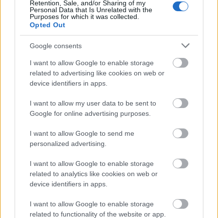
Retention, Sale, and/or Sharing of my
– Minulla on kova energialataus kisoihin. On
Personal Data that Is Unrelated with the
intoa kilpailla, Nousiainen kertoi.
Purposes for which it was collected.
Opted Out
Edellisen kunnon kisansa hän hiihti SM-
Google consents
laduilla. Lisäksi hän testasi virettään Anjalan
I want to allow Google to enable storage
Liiton seuramestaruuskisoissa, joissa hän oli
related to advertising like cookies on web or
puolisonsa Mona-Liisa Malvalehdon kanssa
device identifiers in apps.
kuokkimassa ennen MM-kisareissua.
I want to allow my user data to be sent to
Google for online advertising purposes.
MM-kisojen kotiin jääväksi varahiihtäjäksi
nimettyä Iivo Niskasta ei tuoda pikakyydillä
I want to allow Google to send me
Italiaan, vaikka keskiviikkoiselta 15
personalized advertising.
kilometriltä jääkin yksi paikka käyttämättä.
Niskanen kaatui sunnuntaina Inarissa
I want to allow Google to enable storage
related to analytics like cookies on web or
Skandinavia-cupin kisassa ja satutti jalkaansa.
device identifiers in apps.
(STT)
I want to allow Google to enable storage
related to functionality of the website or app.