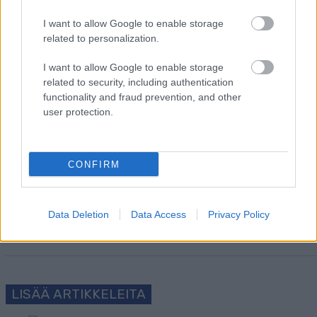
I want to allow Google to enable storage
related to personalization.
I want to allow Google to enable storage
related to security, including authentication
Tilaa uutiskirjeemme
functionality and fraud prevention, and other
user protection.
Tilaa
CONFIRM
Data Deletion
Data Access
Privacy Policy
LUETUIMMAT
LISÄÄ ARTIKKELEITA