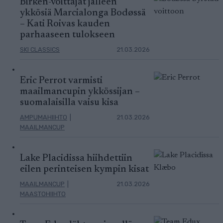
Birken-voittajat jälleen
ykkösiä Marcialonga Bodøssä
– Kati Roivas kauden
parhaaseen tulokseen
SKI CLASSICS
21.03.2026
Eric Perrot varmisti
maailmancupin ykkössijan –
suomalaisilla vaisu kisa
AMPUMAHIIHTO
|
21.03.2026
MAAILMANCUP
Lake Placidissa hiihdettiin
eilen perinteisen kympin kisat
MAAILMANCUP
|
21.03.2026
MAASTOHIIHTO