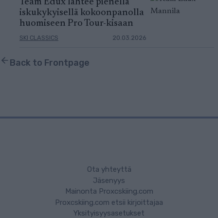
Team Edux lähtee pienellä
iskukykyisellä kokoonpanolla
huomiseen Pro Tour-kisaan
SKI CLASSICS
20.03.2026
Back to Frontpage
Ota yhteyttä
Jäsenyys
Mainonta Proxcskiing.com
Proxcskiing.com etsii kirjoittajaa
Yksityisyysasetukset