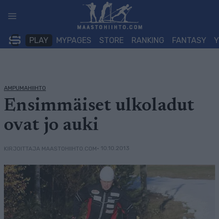
Siirry
sisältöön
PLAY
MYPAGES
STORE
RANKING
FANTASY
AMPUMAHIIHTO
Ensimmäiset ulkoladut
ovat jo auki
• 10.10.2013
KIRJOITTAJA MAASTOHIIHTO.COM