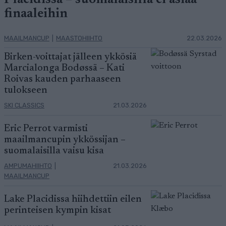
Placidissa – suomalaisilla ei asiaa
finaaleihin
MAAILMANCUP
|
MAASTOHIIHTO
22.03.2026
Birken-voittajat jälleen ykkösiä
Marcialonga Bodøssä – Kati
Roivas kauden parhaaseen
tulokseen
SKI CLASSICS
21.03.2026
Eric Perrot varmisti
maailmancupin ykkössijan –
suomalaisilla vaisu kisa
AMPUMAHIIHTO
|
21.03.2026
MAAILMANCUP
Lake Placidissa hiihdettiin eilen
perinteisen kympin kisat