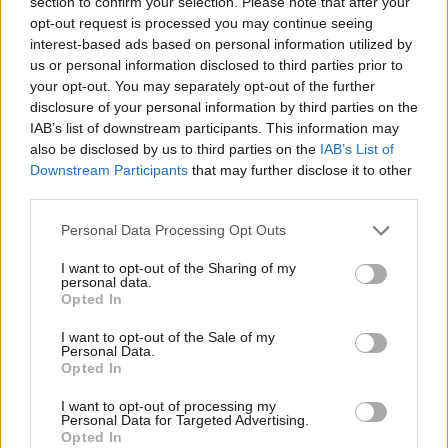
section to confirm your selection. Please note that after your
opt-out request is processed you may continue seeing
interest-based ads based on personal information utilized by
Kontiolahden jäähdytetty latu avataan
us or personal information disclosed to third parties prior to
perjantaina 11. lokakuuta. Myös Rovaniemen
your opt-out. You may separately opt-out of the further
hiihtokausi käynnistyy lokakuussa, kun
disclosure of your personal information by third parties on the
ensilumenlatu tehdään Ounasvaaralle. Samoin
IAB’s list of downstream participants. This information may
hiihtämään pääsee niin Levillä kuin
also be disclosed by us to third parties on the
IAB’s List of
Ylläkselläkin heti ensipakkasilla.
Downstream Participants
that may further disclose it to other
third parties.
Keski-Suomessa ladulle päästään viimeistään
Please note that this website/app uses one or more Google
Personal Data Processing Opt Outs
services and may gather and store information including but
31.10.2013 Jyväskylän Laajavuoren
not limited to your visit or usage behaviour. You may click to
I want to opt-out of the Sharing of my
säilölumiladulla, mutta aiempikin avaus on
personal data.
grant or deny consent to Google and its third-party tags to
mahdollista, mikäli sää kylmenee ja Saarijärven
Opted In
use your data for below specified purposes in below Google
Kusiaismäessä pakkasten tullessa. Myös
consent section.
I want to opt-out of the Sale of my
Pohjois-Pohjanmaalla Pyhäjärven
Personal Data.
Honkavuorella, Pirkanmaalla Lempäälässä ja
Opted In
etelämpänä Etelä-Karjalassa Imatralla
I want to opt-out of processing my
avautuvat ensilumenladut sään heti sen
Personal Data for Targeted Advertising.
Opted In
salliessa.